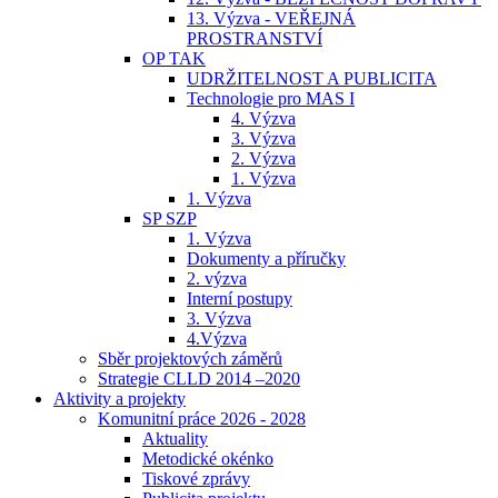
13. Výzva - VEŘEJNÁ
PROSTRANSTVÍ
OP TAK
UDRŽITELNOST A PUBLICITA
Technologie pro MAS I
4. Výzva
3. Výzva
2. Výzva
1. Výzva
1. Výzva
SP SZP
1. Výzva
Dokumenty a příručky
2. výzva
Interní postupy
3. Výzva
4.Výzva
Sběr projektových záměrů
Strategie CLLD 2014 –2020
Aktivity a projekty
Komunitní práce 2026 - 2028
Aktuality
Metodické okénko
Tiskové zprávy