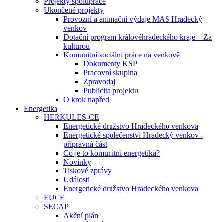
Projekty spolupráce
Ukončené projekty
Provozní a animační výdaje MAS Hradecký
venkov
Dotační program královéhradeckého kraje – Za
kulturou
Komunitní sociální práce na venkově
Dokumenty KSP
Pracovní skupina
Zpravodaj
Publicita projektu
O krok napřed
Energetika
HERKULES-CE
Energetické družstvo Hradeckého venkova
Energetické společenství Hradecký venkov -
přípravná část
Co je to komunitní energetika?
Novinky
Tiskové zprávy
Události
Energetické družstvo Hradeckého venkova
EUCF
SECAP
Akční plán