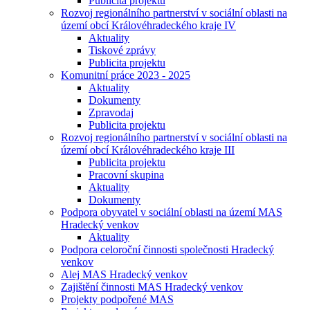
Publicita projektu
Rozvoj regionálního partnerství v sociální oblasti na
území obcí Královéhradeckého kraje IV
Aktuality
Tiskové zprávy
Publicita projektu
Komunitní práce 2023 - 2025
Aktuality
Dokumenty
Zpravodaj
Publicita projektu
Rozvoj regionálního partnerství v sociální oblasti na
území obcí Královéhradeckého kraje III
Publicita projektu
Pracovní skupina
Aktuality
Dokumenty
Podpora obyvatel v sociální oblasti na území MAS
Hradecký venkov
Aktuality
Podpora celoroční činnosti společnosti Hradecký
venkov
Alej MAS Hradecký venkov
Zajištění činnosti MAS Hradecký venkov
Projekty podpořené MAS