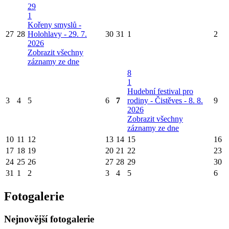
29
1
Kořeny smyslů -
27
28
Holohlavy - 29. 7.
30
31
1
2
2026
Zobrazit všechny
záznamy ze dne
8
1
Hudební festival pro
3
4
5
6
7
rodiny - Čistěves - 8. 8.
9
2026
Zobrazit všechny
záznamy ze dne
10
11
12
13
14
15
16
17
18
19
20
21
22
23
24
25
26
27
28
29
30
31
1
2
3
4
5
6
Fotogalerie
Nejnovější fotogalerie