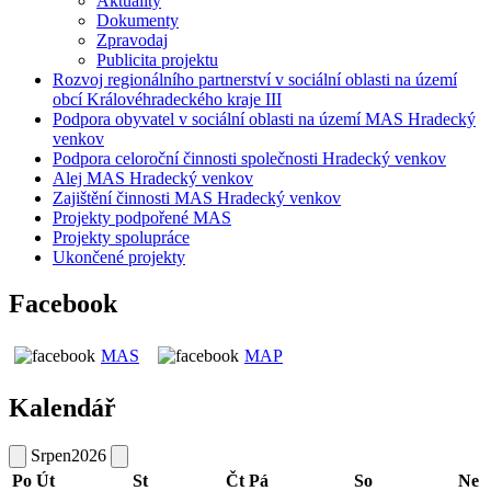
Aktuality
Dokumenty
Zpravodaj
Publicita projektu
Rozvoj regionálního partnerství v sociální oblasti na území
obcí Královéhradeckého kraje III
Podpora obyvatel v sociální oblasti na území MAS Hradecký
venkov
Podpora celoroční činnosti společnosti Hradecký venkov
Alej MAS Hradecký venkov
Zajištění činnosti MAS Hradecký venkov
Projekty podpořené MAS
Projekty spolupráce
Ukončené projekty
Facebook
MAS
MAP
Kalendář
Srpen
2026
Po
Út
St
Čt
Pá
So
Ne