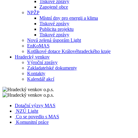
Tiskové zprávy
Zapojené obce
NPŽP
Místní dny pro energii a klima
Tiskové zprávy
Publicita projektu
Tiskové zprávy
Nová zelená úsporám Light
EnKoMAS
Kotlíkové dotace Královéhradeckého kraje
Hradecký venkov
Výroční zprávy
Zakladatelské dokumenty
Kontakty
Kalendář akcí
Dotační výzvy MAS
NZÚ Light
Co se povedlo s MAS
Komunitní práce