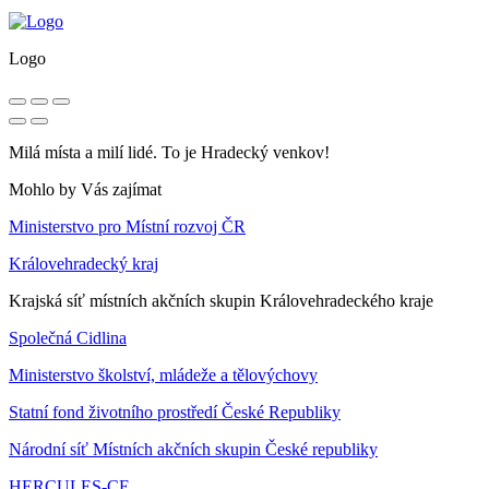
Logo
Milá místa a milí lidé. To je Hradecký venkov!
Mohlo by Vás zajímat
Ministerstvo pro Místní rozvoj ČR
Královehradecký kraj
Krajská síť místních akčních skupin Královehradeckého kraje
Společná Cidlina
Ministerstvo školství, mládeže a tělovýchovy
Statní fond životního prostředí České Republiky
Národní síť Místních akčních skupin České republiky
HERCULES-CE