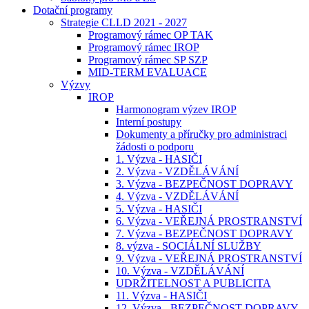
Dotační programy
Strategie CLLD 2021 - 2027
Programový rámec OP TAK
Programový rámec IROP
Programový rámec SP SZP
MID-TERM EVALUACE
Výzvy
IROP
Harmonogram výzev IROP
Interní postupy
Dokumenty a příručky pro administraci
žádosti o podporu
1. Výzva - HASIČI
2. Výzva - VZDĚLÁVÁNÍ
3. Výzva - BEZPEČNOST DOPRAVY
4. Výzva - VZDĚLÁVÁNÍ
5. Výzva - HASIČI
6. Výzva - VEŘEJNÁ PROSTRANSTVÍ
7. Výzva - BEZPEČNOST DOPRAVY
8. výzva - SOCIÁLNÍ SLUŽBY
9. Výzva - VEŘEJNÁ PROSTRANSTVÍ
10. Výzva - VZDĚLÁVÁNÍ
UDRŽITELNOST A PUBLICITA
11. Výzva - HASIČI
12. Výzva - BEZPEČNOST DOPRAVY