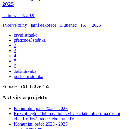
2025
Datum:
1. 4. 2025
Tvořivé dílny - jarní dekorace - Dubenec - 15. 4. 2025
první stránka
předchozí stránka
2
3
4
5
6
další stránka
poslední stránka
Zobrazeno
91
-
120
ze 455
Aktivity a projekty
Komunitní práce 2026 - 2028
Rozvoj regionálního partnerství v sociální oblasti na území
obcí Královéhradeckého kraje IV
Komunitní práce 2023 - 2025