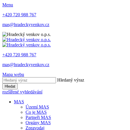
Menu
+420 720 988 767
mas@hradeckyvenkov.cz
+420 720 988 767
mas@hradeckyvenkov.cz
Mapa webu
Hledaný výraz
Hledat
rozšířené vyhledávání
MAS
Území MAS
Co je MAS
Partneři MAS
Orgány MAS
Zpravodaj