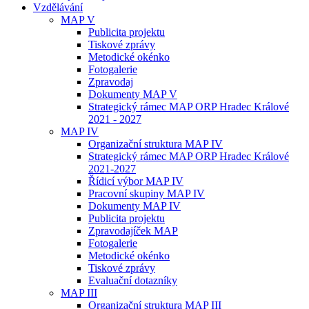
Vzdělávání
MAP V
Publicita projektu
Tiskové zprávy
Metodické okénko
Fotogalerie
Zpravodaj
Dokumenty MAP V
Strategický rámec MAP ORP Hradec Králové
2021 - 2027
MAP IV
Organizační struktura MAP IV
Strategický rámec MAP ORP Hradec Králové
2021-2027
Řídicí výbor MAP IV
Pracovní skupiny MAP IV
Dokumenty MAP IV
Publicita projektu
Zpravodajíček MAP
Fotogalerie
Metodické okénko
Tiskové zprávy
Evaluační dotazníky
MAP III
Organizační struktura MAP III