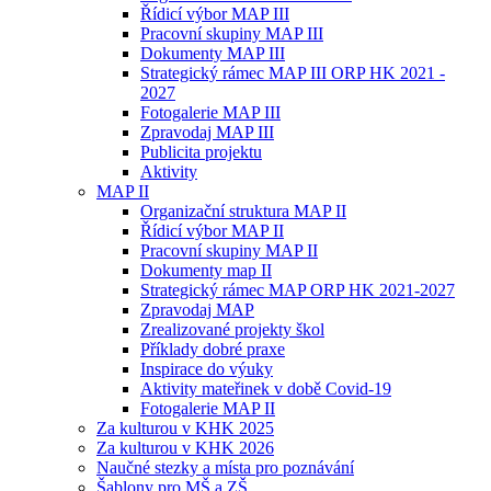
Řídicí výbor MAP III
Pracovní skupiny MAP III
Dokumenty MAP III
Strategický rámec MAP III ORP HK 2021 -
2027
Fotogalerie MAP III
Zpravodaj MAP III
Publicita projektu
Aktivity
MAP II
Organizační struktura MAP II
Řídicí výbor MAP II
Pracovní skupiny MAP II
Dokumenty map II
Strategický rámec MAP ORP HK 2021-2027
Zpravodaj MAP
Zrealizované projekty škol
Příklady dobré praxe
Inspirace do výuky
Aktivity mateřinek v době Covid-19
Fotogalerie MAP II
Za kulturou v KHK 2025
Za kulturou v KHK 2026
Naučné stezky a místa pro poznávání
Šablony pro MŠ a ZŠ