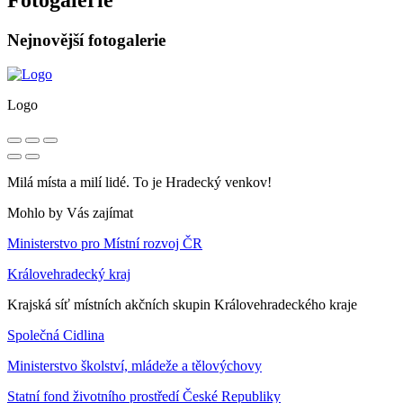
Nejnovější fotogalerie
Logo
Milá místa a milí lidé. To je Hradecký venkov!
Mohlo by Vás zajímat
Ministerstvo pro Místní rozvoj ČR
Královehradecký kraj
Krajská síť místních akčních skupin Královehradeckého kraje
Společná Cidlina
Ministerstvo školství, mládeže a tělovýchovy
Statní fond životního prostředí České Republiky