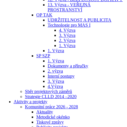
13. Výzva - VEŘEJNÁ
PROSTRANSTVÍ
OP TAK
UDRŽITELNOST A PUBLICITA
Technologie pro MAS I
4. Výzva
3. Výzva
2. Výzva
1. Výzva
1. Výzva
SP SZP
1. Výzva
Dokumenty a příručky
2. výzva
Interní postupy
3. Výzva
4.Výzva
Sběr projektových záměrů
Strategie CLLD 2014 –2020
Aktivity a projekty
Komunitní práce 2026 - 2028
Aktuality
Metodické okénko
Tiskové zprávy