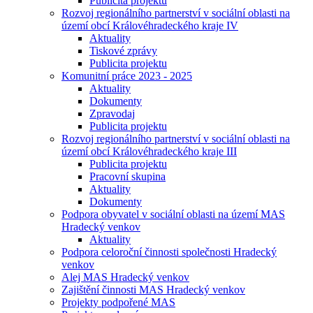
Publicita projektu
Rozvoj regionálního partnerství v sociální oblasti na
území obcí Královéhradeckého kraje IV
Aktuality
Tiskové zprávy
Publicita projektu
Komunitní práce 2023 - 2025
Aktuality
Dokumenty
Zpravodaj
Publicita projektu
Rozvoj regionálního partnerství v sociální oblasti na
území obcí Královéhradeckého kraje III
Publicita projektu
Pracovní skupina
Aktuality
Dokumenty
Podpora obyvatel v sociální oblasti na území MAS
Hradecký venkov
Aktuality
Podpora celoroční činnosti společnosti Hradecký
venkov
Alej MAS Hradecký venkov
Zajištění činnosti MAS Hradecký venkov
Projekty podpořené MAS