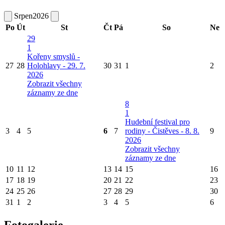
Srpen
2026
Po
Út
St
Čt
Pá
So
Ne
29
1
Kořeny smyslů -
27
28
Holohlavy - 29. 7.
30
31
1
2
2026
Zobrazit všechny
záznamy ze dne
8
1
Hudební festival pro
3
4
5
6
7
rodiny - Čistěves - 8. 8.
9
2026
Zobrazit všechny
záznamy ze dne
10
11
12
13
14
15
16
17
18
19
20
21
22
23
24
25
26
27
28
29
30
31
1
2
3
4
5
6
Fotogalerie