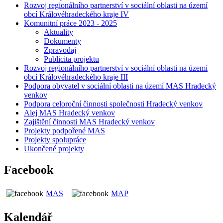
Rozvoj regionálního partnerství v sociální oblasti na území
obcí Královéhradeckého kraje IV
Komunitní práce 2023 - 2025
Aktuality
Dokumenty
Zpravodaj
Publicita projektu
Rozvoj regionálního partnerství v sociální oblasti na území
obcí Královéhradeckého kraje III
Podpora obyvatel v sociální oblasti na území MAS Hradecký
venkov
Podpora celoroční činnosti společnosti Hradecký venkov
Alej MAS Hradecký venkov
Zajištění činnosti MAS Hradecký venkov
Projekty podpořené MAS
Projekty spolupráce
Ukončené projekty
Facebook
MAS
MAP
Kalendář