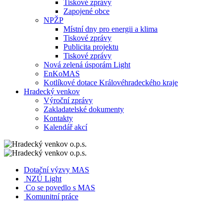
Tiskové zprávy
Zapojené obce
NPŽP
Místní dny pro energii a klima
Tiskové zprávy
Publicita projektu
Tiskové zprávy
Nová zelená úsporám Light
EnKoMAS
Kotlíkové dotace Královéhradeckého kraje
Hradecký venkov
Výroční zprávy
Zakladatelské dokumenty
Kontakty
Kalendář akcí
Dotační výzvy MAS
NZÚ Light
Co se povedlo s MAS
Komunitní práce