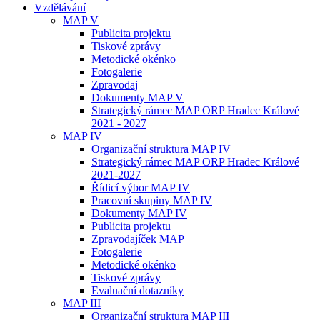
Vzdělávání
MAP V
Publicita projektu
Tiskové zprávy
Metodické okénko
Fotogalerie
Zpravodaj
Dokumenty MAP V
Strategický rámec MAP ORP Hradec Králové
2021 - 2027
MAP IV
Organizační struktura MAP IV
Strategický rámec MAP ORP Hradec Králové
2021-2027
Řídicí výbor MAP IV
Pracovní skupiny MAP IV
Dokumenty MAP IV
Publicita projektu
Zpravodajíček MAP
Fotogalerie
Metodické okénko
Tiskové zprávy
Evaluační dotazníky
MAP III
Organizační struktura MAP III