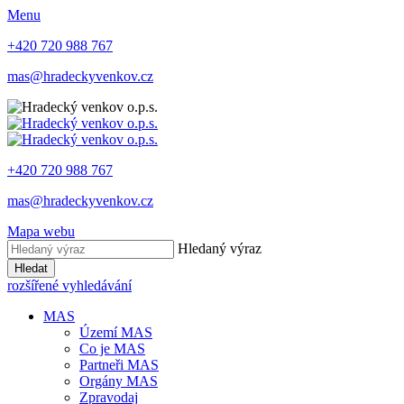
Menu
+420 720 988 767
mas@hradeckyvenkov.cz
+420 720 988 767
mas@hradeckyvenkov.cz
Mapa webu
Hledaný výraz
Hledat
rozšířené vyhledávání
MAS
Území MAS
Co je MAS
Partneři MAS
Orgány MAS
Zpravodaj