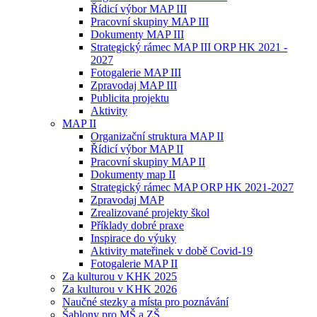
Řídicí výbor MAP III
Pracovní skupiny MAP III
Dokumenty MAP III
Strategický rámec MAP III ORP HK 2021 -
2027
Fotogalerie MAP III
Zpravodaj MAP III
Publicita projektu
Aktivity
MAP II
Organizační struktura MAP II
Řídicí výbor MAP II
Pracovní skupiny MAP II
Dokumenty map II
Strategický rámec MAP ORP HK 2021-2027
Zpravodaj MAP
Zrealizované projekty škol
Příklady dobré praxe
Inspirace do výuky
Aktivity mateřinek v době Covid-19
Fotogalerie MAP II
Za kulturou v KHK 2025
Za kulturou v KHK 2026
Naučné stezky a místa pro poznávání
Šablony pro MŠ a ZŠ