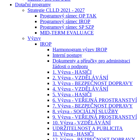
Dotační programy
Strategie CLLD 2021 - 2027
Programový rámec OP TAK
Programový rámec IROP
Programový rámec SP SZP
MID-TERM EVALUACE
Výzvy
IROP
Harmonogram výzev IROP
Interní postupy
Dokumenty a příručky pro administraci
žádosti o podporu
1. Výzva - HASIČI
2. Výzva - VZDĚLÁVÁNÍ
3. Výzva - BEZPEČNOST DOPRAVY
4. Výzva - VZDĚLÁVÁNÍ
5. Výzva - HASIČI
6. Výzva - VEŘEJNÁ PROSTRANSTVÍ
7. Výzva - BEZPEČNOST DOPRAVY
8. výzva - SOCIÁLNÍ SLUŽBY
9. Výzva - VEŘEJNÁ PROSTRANSTVÍ
10. Výzva - VZDĚLÁVÁNÍ
UDRŽITELNOST A PUBLICITA
11. Výzva - HASIČI
12. Výzva - BEZPEČNOST DOPRAVY