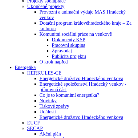
Projekty spolupráce
Ukončené projekty
Provozní a animační výdaje MAS Hradecký
venkov
Dotační program královéhradeckého kraje – Za
kulturou
Komunitní sociální práce na venkově
Dokumenty KSP
Pracovní skupina
Zpravodaj
Publicita projektu
O krok napřed
Energetika
HERKULES-CE
Energetické družstvo Hradeckého venkova
Energetické společenství Hradecký venkov -
přípravná část
Co je to komunitní energetika?
Novinky
Tiskové zprávy
Události
Energetické družstvo Hradeckého venkova
EUCF
SECAP
Akční plán