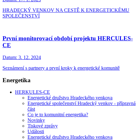
HRADECKÝ VENKOV NA CESTĚ K ENERGETICKÉMU
SPOLEČENSTVÍ
První monitorovací období projektu HERCULES-
CE
Datum:
3. 12. 2024
Seznámení s partnery a první kroky k energetické komunitě
Energetika
HERKULES-CE
Energetické družstvo Hradeckého venkova
Energetické společenství Hradecký venkov - přípravná
část
Co je to komunitní energetika?
Novinky
Tiskové zprávy
Události
Energetické družstvo Hradeckého venkova