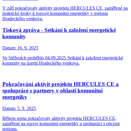
V září pokračovaly aktivity projektu HERCULES CE, zaměřené na
praktické kroky k rozvoji komunitní energetiky v regionu
Hradeckého venkova.
Tisková zpráva - Setkání k založení energetické
komunity
Datum:
16. 9. 2025
Ve Stěžerách proběhlo 04.09.2025 Setkání k založení energetické
komunity na území Hradeckého venkova.
Pokračování aktivit projektu HERCULES CE a
spolupráce s partnery v oblasti komunitní
energetiky
Datum:
5. 9. 2025
Během srpna pokračovaly aktivity projektu HERCULES CE,
zaměřené na rozvoj komunitní energetiky a spolupráci s obcemi
regionu.