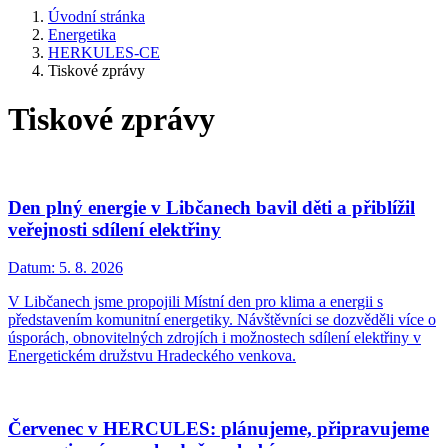
Úvodní stránka
Energetika
HERKULES-CE
Tiskové zprávy
Tiskové zprávy
Den plný energie v Libčanech bavil děti a přiblížil
veřejnosti sdílení elektřiny
Datum:
5. 8. 2026
V Libčanech jsme propojili Místní den pro klima a energii s
představením komunitní energetiky. Návštěvníci se dozvěděli více o
úsporách, obnovitelných zdrojích i možnostech sdílení elektřiny v
Energetickém družstvu Hradeckého venkova.
Červenec v HERCULES: plánujeme, připravujeme