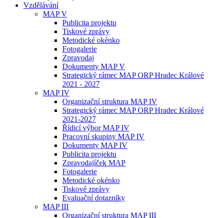
Vzdělávání
MAP V
Publicita projektu
Tiskové zprávy
Metodické okénko
Fotogalerie
Zpravodaj
Dokumenty MAP V
Strategický rámec MAP ORP Hradec Králové
2021 - 2027
MAP IV
Organizační struktura MAP IV
Strategický rámec MAP ORP Hradec Králové
2021-2027
Řídicí výbor MAP IV
Pracovní skupiny MAP IV
Dokumenty MAP IV
Publicita projektu
Zpravodajíček MAP
Fotogalerie
Metodické okénko
Tiskové zprávy
Evaluační dotazníky
MAP III
Organizační struktura MAP III