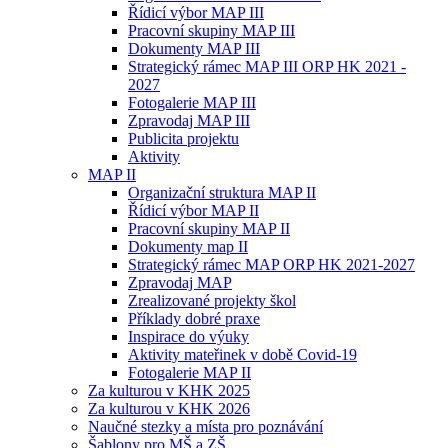
Řídicí výbor MAP III
Pracovní skupiny MAP III
Dokumenty MAP III
Strategický rámec MAP III ORP HK 2021 -
2027
Fotogalerie MAP III
Zpravodaj MAP III
Publicita projektu
Aktivity
MAP II
Organizační struktura MAP II
Řídicí výbor MAP II
Pracovní skupiny MAP II
Dokumenty map II
Strategický rámec MAP ORP HK 2021-2027
Zpravodaj MAP
Zrealizované projekty škol
Příklady dobré praxe
Inspirace do výuky
Aktivity mateřinek v době Covid-19
Fotogalerie MAP II
Za kulturou v KHK 2025
Za kulturou v KHK 2026
Naučné stezky a místa pro poznávání
Šablony pro MŠ a ZŠ