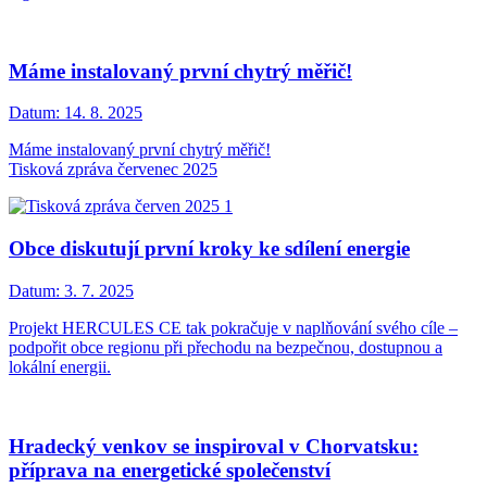
Máme instalovaný první chytrý měřič!
Datum:
14. 8. 2025
Máme instalovaný první chytrý měřič!
Tisková zpráva červenec 2025
Obce diskutují první kroky ke sdílení energie
Datum:
3. 7. 2025
Projekt HERCULES CE tak pokračuje v naplňování svého cíle –
podpořit obce regionu při přechodu na bezpečnou, dostupnou a
lokální energii.
Hradecký venkov se inspiroval v Chorvatsku:
příprava na energetické společenství