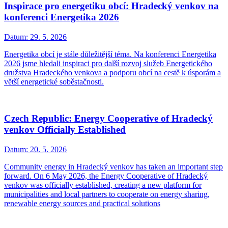
Inspirace pro energetiku obcí: Hradecký venkov na
konferenci Energetika 2026
Datum:
29. 5. 2026
Energetika obcí je stále důležitější téma. Na konferenci Energetika
2026 jsme hledali inspiraci pro další rozvoj služeb Energetického
družstva Hradeckého venkova a podporu obcí na cestě k úsporám a
větší energetické soběstačnosti.
Czech Republic: Energy Cooperative of Hradecký
venkov Officially Established
Datum:
20. 5. 2026
Community energy in Hradecký venkov has taken an important step
forward. On 6 May 2026, the Energy Cooperative of Hradecký
venkov was officially established, creating a new platform for
municipalities and local partners to cooperate on energy sharing,
renewable energy sources and practical solutions