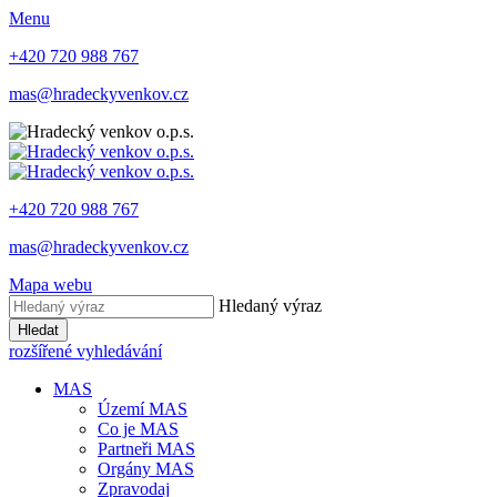
Menu
+420 720 988 767
mas@hradeckyvenkov.cz
+420 720 988 767
mas@hradeckyvenkov.cz
Mapa webu
Hledaný výraz
Hledat
rozšířené vyhledávání
MAS
Území MAS
Co je MAS
Partneři MAS
Orgány MAS
Zpravodaj