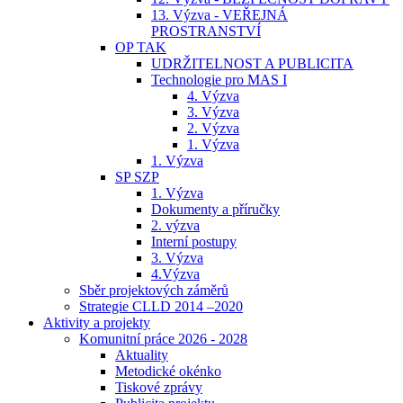
13. Výzva - VEŘEJNÁ
PROSTRANSTVÍ
OP TAK
UDRŽITELNOST A PUBLICITA
Technologie pro MAS I
4. Výzva
3. Výzva
2. Výzva
1. Výzva
1. Výzva
SP SZP
1. Výzva
Dokumenty a příručky
2. výzva
Interní postupy
3. Výzva
4.Výzva
Sběr projektových záměrů
Strategie CLLD 2014 –2020
Aktivity a projekty
Komunitní práce 2026 - 2028
Aktuality
Metodické okénko
Tiskové zprávy