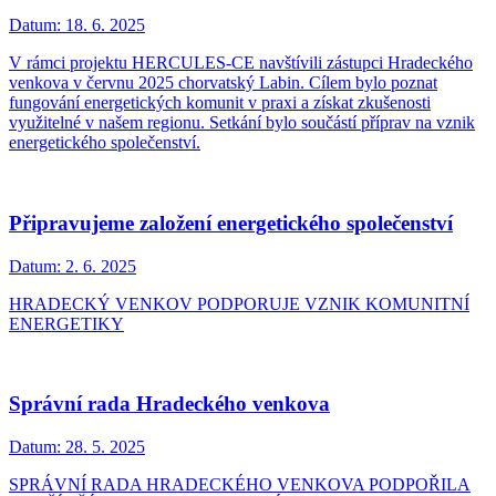
Datum:
18. 6. 2025
V rámci projektu HERCULES-CE navštívili zástupci Hradeckého
venkova v červnu 2025 chorvatský Labin. Cílem bylo poznat
fungování energetických komunit v praxi a získat zkušenosti
využitelné v našem regionu. Setkání bylo součástí příprav na vznik
energetického společenství.
Připravujeme založení energetického společenství
Datum:
2. 6. 2025
HRADECKÝ VENKOV PODPORUJE VZNIK KOMUNITNÍ
ENERGETIKY
Správní rada Hradeckého venkova
Datum:
28. 5. 2025
SPRÁVNÍ RADA HRADECKÉHO VENKOVA PODPOŘILA