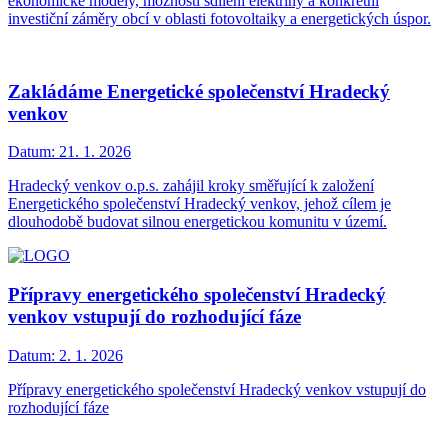
ekonomické modely, možnosti sdílení elektřiny a konkrétní
investiční záměry obcí v oblasti fotovoltaiky a energetických úspor.
Zakládáme Energetické společenství Hradecký
venkov
Datum:
21. 1. 2026
Hradecký venkov o.p.s. zahájil kroky směřující k založení
Energetického společenství Hradecký venkov, jehož cílem je
dlouhodobě budovat silnou energetickou komunitu v území.
Přípravy energetického společenství Hradecký
venkov vstupují do rozhodující fáze
Datum:
2. 1. 2026
Přípravy energetického společenství Hradecký venkov vstupují do
rozhodující fáze