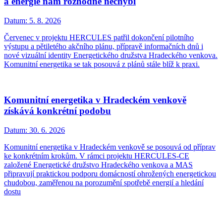
a energie nám rozhodně nechybí
Datum:
5. 8. 2026
Červenec v projektu HERCULES patřil dokončení pilotního
výstupu a pětiletého akčního plánu, přípravě informačních dnů i
nové vizuální identity Energetického družstva Hradeckého venkova.
Komunitní energetika se tak posouvá z plánů stále blíž k praxi.
Komunitní energetika v Hradeckém venkově
získává konkrétní podobu
Datum:
30. 6. 2026
Komunitní energetika v Hradeckém venkově se posouvá od příprav
ke konkrétním krokům. V rámci projektu HERCULES-CE
založené Energetické družstvo Hradeckého venkova a MAS
připravují praktickou podporu domácností ohrožených energetickou
chudobou, zaměřenou na porozumění spotřebě energií a hledání
dostu