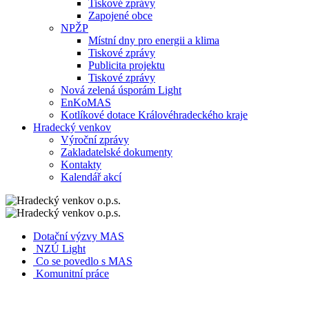
Tiskové zprávy
Zapojené obce
NPŽP
Místní dny pro energii a klima
Tiskové zprávy
Publicita projektu
Tiskové zprávy
Nová zelená úsporám Light
EnKoMAS
Kotlíkové dotace Královéhradeckého kraje
Hradecký venkov
Výroční zprávy
Zakladatelské dokumenty
Kontakty
Kalendář akcí
Dotační výzvy MAS
NZÚ Light
Co se povedlo s MAS
Komunitní práce