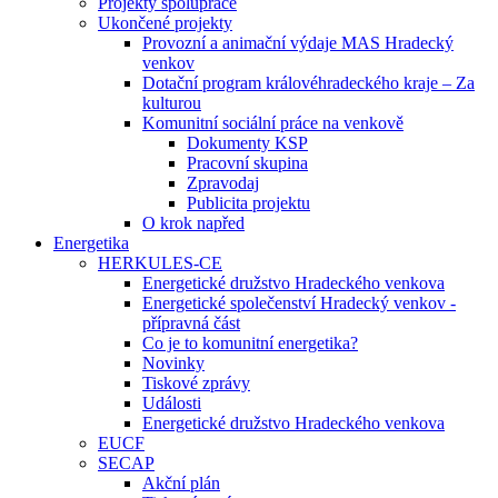
Projekty spolupráce
Ukončené projekty
Provozní a animační výdaje MAS Hradecký
venkov
Dotační program královéhradeckého kraje – Za
kulturou
Komunitní sociální práce na venkově
Dokumenty KSP
Pracovní skupina
Zpravodaj
Publicita projektu
O krok napřed
Energetika
HERKULES-CE
Energetické družstvo Hradeckého venkova
Energetické společenství Hradecký venkov -
přípravná část
Co je to komunitní energetika?
Novinky
Tiskové zprávy
Události
Energetické družstvo Hradeckého venkova
EUCF
SECAP
Akční plán