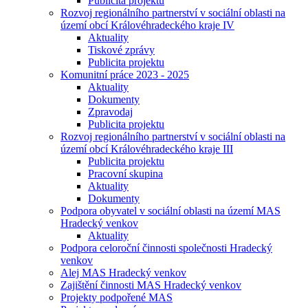
Publicita projektu
Rozvoj regionálního partnerství v sociální oblasti na
území obcí Královéhradeckého kraje IV
Aktuality
Tiskové zprávy
Publicita projektu
Komunitní práce 2023 - 2025
Aktuality
Dokumenty
Zpravodaj
Publicita projektu
Rozvoj regionálního partnerství v sociální oblasti na
území obcí Královéhradeckého kraje III
Publicita projektu
Pracovní skupina
Aktuality
Dokumenty
Podpora obyvatel v sociální oblasti na území MAS
Hradecký venkov
Aktuality
Podpora celoroční činnosti společnosti Hradecký
venkov
Alej MAS Hradecký venkov
Zajištění činnosti MAS Hradecký venkov
Projekty podpořené MAS