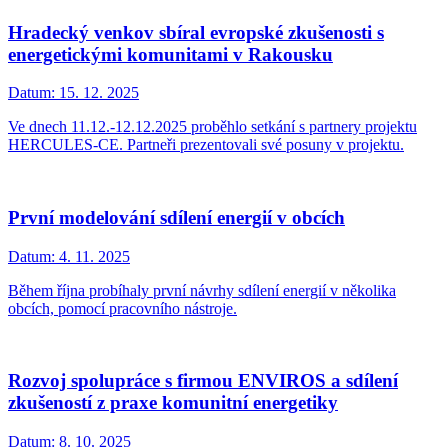
Hradecký venkov sbíral evropské zkušenosti s
energetickými komunitami v Rakousku
Datum:
15. 12. 2025
Ve dnech 11.12.-12.12.2025 proběhlo setkání s partnery projektu
HERCULES-CE. Partneři prezentovali své posuny v projektu.
První modelování sdílení energií v obcích
Datum:
4. 11. 2025
Během října probíhaly první návrhy sdílení energií v několika
obcích, pomocí pracovního nástroje.
Rozvoj spolupráce s firmou ENVIROS a sdílení
zkušeností z praxe komunitní energetiky
Datum:
8. 10. 2025