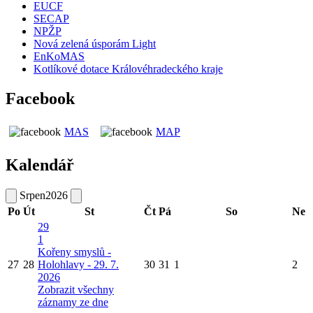
EUCF
SECAP
NPŽP
Nová zelená úsporám Light
EnKoMAS
Kotlíkové dotace Královéhradeckého kraje
Facebook
MAS
MAP
Kalendář
Srpen
2026
Po
Út
St
Čt
Pá
So
Ne
29
1
Kořeny smyslů -
27
28
Holohlavy - 29. 7.
30
31
1
2
2026
Zobrazit všechny
záznamy ze dne