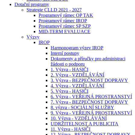
Dotační programy
Strategie CLLD 2021 - 2027
Programový rámec OP TAK
Programový rámec IROP
Programový rámec SP SZP
MID-TERM EVALUACE
Výzvy
IROP
Harmonogram výzev IROP
Interní postupy
Dokumenty a příručky pro administraci
žádosti o podporu
1. Výzva - HASIČI
2. Výzva - VZDĚLÁVÁNÍ
3. Výzva - BEZPEČNOST DOPRAVY
4. Výzva - VZDĚLÁVÁNÍ
5. Výzva - HASIČI
6. Výzva - VEŘEJNÁ PROSTRANSTVÍ
7. Výzva - BEZPEČNOST DOPRAVY
8. výzva - SOCIÁLNÍ SLUŽBY
9. Výzva - VEŘEJNÁ PROSTRANSTVÍ
10. Výzva - VZDĚLÁVÁNÍ
UDRŽITELNOST A PUBLICITA
11. Výzva - HASIČI
12. Výzva - BEZPEČNOST DOPRAVY