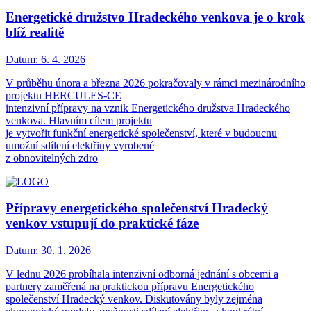
Energetické družstvo Hradeckého venkova je o krok
blíž realitě
Datum:
6. 4. 2026
V průběhu února a března 2026 pokračovaly v rámci mezinárodního
projektu HERCULES-CE
intenzivní přípravy na vznik Energetického družstva Hradeckého
venkova. Hlavním cílem projektu
je vytvořit funkční energetické společenství, které v budoucnu
umožní sdílení elektřiny vyrobené
z obnovitelných zdro
Přípravy energetického společenství Hradecký
venkov vstupují do praktické fáze
Datum:
30. 1. 2026
V lednu 2026 probíhala intenzivní odborná jednání s obcemi a
partnery zaměřená na praktickou přípravu Energetického
společenství Hradecký venkov. Diskutovány byly zejména