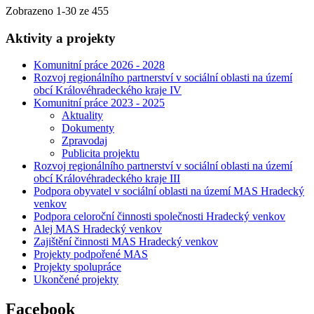
Zobrazeno
1
-
30
ze 455
Aktivity a projekty
Komunitní práce 2026 - 2028
Rozvoj regionálního partnerství v sociální oblasti na území
obcí Královéhradeckého kraje IV
Komunitní práce 2023 - 2025
Aktuality
Dokumenty
Zpravodaj
Publicita projektu
Rozvoj regionálního partnerství v sociální oblasti na území
obcí Královéhradeckého kraje III
Podpora obyvatel v sociální oblasti na území MAS Hradecký
venkov
Podpora celoroční činnosti společnosti Hradecký venkov
Alej MAS Hradecký venkov
Zajištění činnosti MAS Hradecký venkov
Projekty podpořené MAS
Projekty spolupráce
Ukončené projekty
Facebook