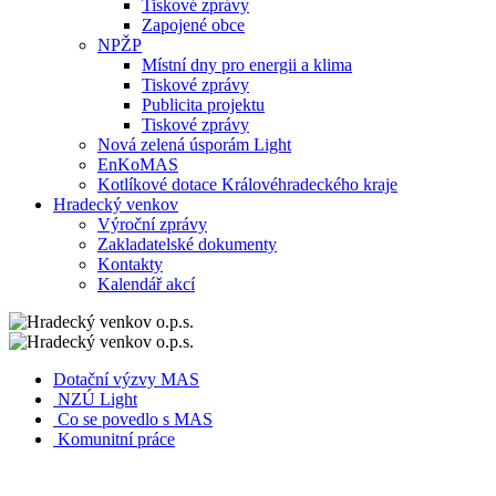
Tiskové zprávy
Zapojené obce
NPŽP
Místní dny pro energii a klima
Tiskové zprávy
Publicita projektu
Tiskové zprávy
Nová zelená úsporám Light
EnKoMAS
Kotlíkové dotace Královéhradeckého kraje
Hradecký venkov
Výroční zprávy
Zakladatelské dokumenty
Kontakty
Kalendář akcí
Dotační výzvy MAS
NZÚ Light
Co se povedlo s MAS
Komunitní práce