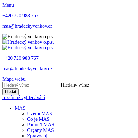
Menu
+420 720 988 767
mas@hradeckyvenkov.cz
+420 720 988 767
mas@hradeckyvenkov.cz
Mapa webu
Hledaný výraz
Hledat
rozšířené vyhledávání
MAS
Území MAS
Co je MAS
Partneři MAS
Orgány MAS
Zpravodaj