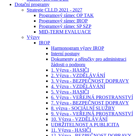
Dotační programy
Strategie CLLD 2021 - 2027
Programový rámec OP TAK
Programový rámec IROP
Programový rámec SP SZP
MID-TERM EVALUACE
Výzvy
IROP
Harmonogram výzev IROP
Interní postupy
Dokumenty a příručky pro administraci
žádosti o podporu
1. Výzva - HASIČI
2. Výzva - VZDĚLÁVÁNÍ
3. Výzva - BEZPEČNOST DOPRAVY
4. Výzva - VZDĚLÁVÁNÍ
5. Výzva - HASIČI
6. Výzva - VEŘEJNÁ PROSTRANSTVÍ
7. Výzva - BEZPEČNOST DOPRAVY
8. výzva - SOCIÁLNÍ SLUŽBY
9. Výzva - VEŘEJNÁ PROSTRANSTVÍ
10. Výzva - VZDĚLÁVÁNÍ
UDRŽITELNOST A PUBLICITA
11. Výzva - HASIČI
12. Výzva - BEZPEČNOST DOPRAVY