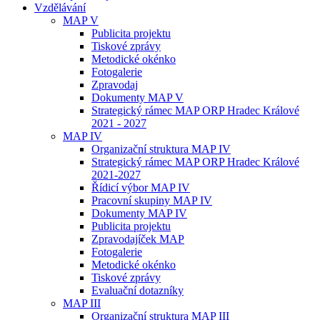
Vzdělávání
MAP V
Publicita projektu
Tiskové zprávy
Metodické okénko
Fotogalerie
Zpravodaj
Dokumenty MAP V
Strategický rámec MAP ORP Hradec Králové
2021 - 2027
MAP IV
Organizační struktura MAP IV
Strategický rámec MAP ORP Hradec Králové
2021-2027
Řídicí výbor MAP IV
Pracovní skupiny MAP IV
Dokumenty MAP IV
Publicita projektu
Zpravodajíček MAP
Fotogalerie
Metodické okénko
Tiskové zprávy
Evaluační dotazníky
MAP III
Organizační struktura MAP III