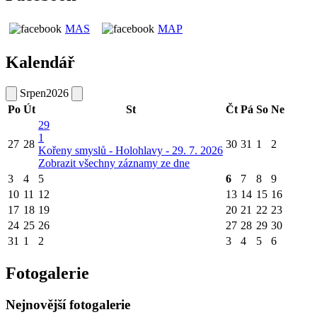
MAS
MAP
Kalendář
Srpen
2026
Po
Út
St
Čt
Pá
So
Ne
29
1
27
28
30
31
1
2
Kořeny smyslů - Holohlavy - 29. 7. 2026
Zobrazit všechny záznamy ze dne
3
4
5
6
7
8
9
10
11
12
13
14
15
16
17
18
19
20
21
22
23
24
25
26
27
28
29
30
31
1
2
3
4
5
6
Fotogalerie
Nejnovější fotogalerie