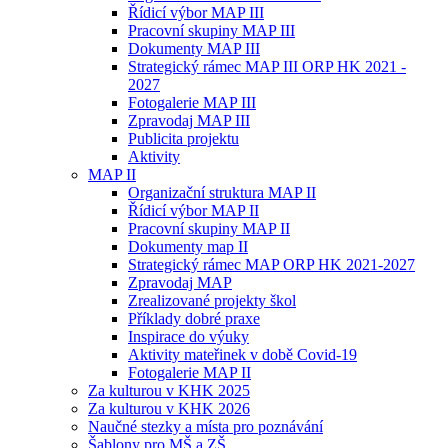
Řídicí výbor MAP III
Pracovní skupiny MAP III
Dokumenty MAP III
Strategický rámec MAP III ORP HK 2021 -
2027
Fotogalerie MAP III
Zpravodaj MAP III
Publicita projektu
Aktivity
MAP II
Organizační struktura MAP II
Řídicí výbor MAP II
Pracovní skupiny MAP II
Dokumenty map II
Strategický rámec MAP ORP HK 2021-2027
Zpravodaj MAP
Zrealizované projekty škol
Příklady dobré praxe
Inspirace do výuky
Aktivity mateřinek v době Covid-19
Fotogalerie MAP II
Za kulturou v KHK 2025
Za kulturou v KHK 2026
Naučné stezky a místa pro poznávání
Šablony pro MŠ a ZŠ