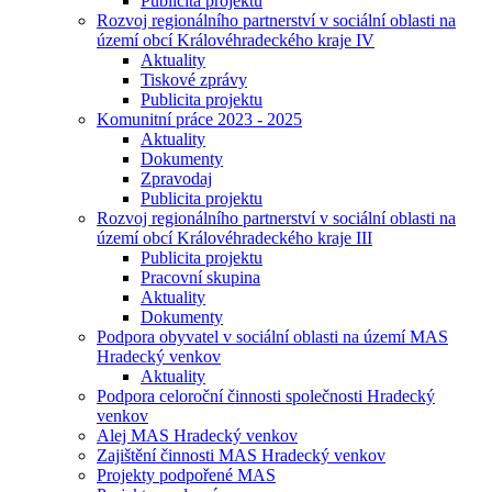
Publicita projektu
Rozvoj regionálního partnerství v sociální oblasti na
území obcí Královéhradeckého kraje IV
Aktuality
Tiskové zprávy
Publicita projektu
Komunitní práce 2023 - 2025
Aktuality
Dokumenty
Zpravodaj
Publicita projektu
Rozvoj regionálního partnerství v sociální oblasti na
území obcí Královéhradeckého kraje III
Publicita projektu
Pracovní skupina
Aktuality
Dokumenty
Podpora obyvatel v sociální oblasti na území MAS
Hradecký venkov
Aktuality
Podpora celoroční činnosti společnosti Hradecký
venkov
Alej MAS Hradecký venkov
Zajištění činnosti MAS Hradecký venkov
Projekty podpořené MAS