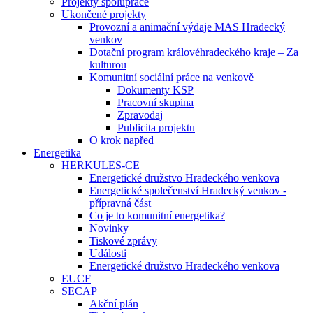
Projekty spolupráce
Ukončené projekty
Provozní a animační výdaje MAS Hradecký
venkov
Dotační program královéhradeckého kraje – Za
kulturou
Komunitní sociální práce na venkově
Dokumenty KSP
Pracovní skupina
Zpravodaj
Publicita projektu
O krok napřed
Energetika
HERKULES-CE
Energetické družstvo Hradeckého venkova
Energetické společenství Hradecký venkov -
přípravná část
Co je to komunitní energetika?
Novinky
Tiskové zprávy
Události
Energetické družstvo Hradeckého venkova
EUCF
SECAP
Akční plán