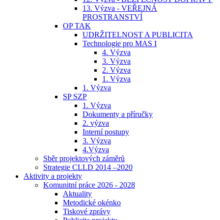
13. Výzva - VEŘEJNÁ
PROSTRANSTVÍ
OP TAK
UDRŽITELNOST A PUBLICITA
Technologie pro MAS I
4. Výzva
3. Výzva
2. Výzva
1. Výzva
1. Výzva
SP SZP
1. Výzva
Dokumenty a příručky
2. výzva
Interní postupy
3. Výzva
4.Výzva
Sběr projektových záměrů
Strategie CLLD 2014 –2020
Aktivity a projekty
Komunitní práce 2026 - 2028
Aktuality
Metodické okénko
Tiskové zprávy