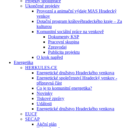
Projekty spolupráce
Ukončené projekty
Provozní a animační výdaje MAS Hradecký
venkov
Dotační program královéhradeckého kraje – Za
kulturou
Komunitní sociální práce na venkově
Dokumenty KSP
Pracovní skupina
Zpravodaj
Publicita projektu
O krok napřed
Energetika
HERKULES-CE
Energetické družstvo Hradeckého venkova
Energetické společenství Hradecký venkov -
přípravná část
Co je to komunitní energetika?
Novinky
Tiskové zprávy
Události
Energetické družstvo Hradeckého venkova
EUCF
SECAP
Akční plán