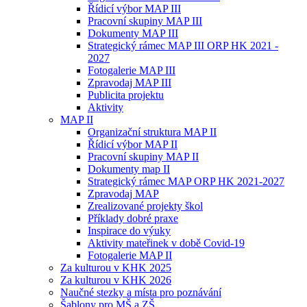
Řídicí výbor MAP III
Pracovní skupiny MAP III
Dokumenty MAP III
Strategický rámec MAP III ORP HK 2021 -
2027
Fotogalerie MAP III
Zpravodaj MAP III
Publicita projektu
Aktivity
MAP II
Organizační struktura MAP II
Řídicí výbor MAP II
Pracovní skupiny MAP II
Dokumenty map II
Strategický rámec MAP ORP HK 2021-2027
Zpravodaj MAP
Zrealizované projekty škol
Příklady dobré praxe
Inspirace do výuky
Aktivity mateřinek v době Covid-19
Fotogalerie MAP II
Za kulturou v KHK 2025
Za kulturou v KHK 2026
Naučné stezky a místa pro poznávání
Šablony pro MŠ a ZŠ