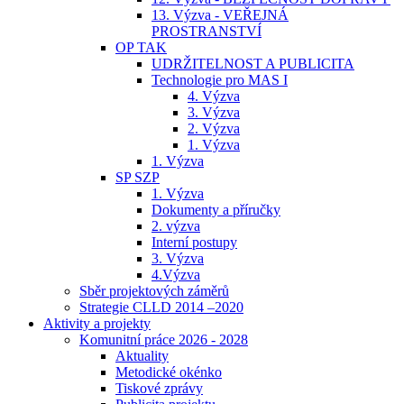
13. Výzva - VEŘEJNÁ
PROSTRANSTVÍ
OP TAK
UDRŽITELNOST A PUBLICITA
Technologie pro MAS I
4. Výzva
3. Výzva
2. Výzva
1. Výzva
1. Výzva
SP SZP
1. Výzva
Dokumenty a příručky
2. výzva
Interní postupy
3. Výzva
4.Výzva
Sběr projektových záměrů
Strategie CLLD 2014 –2020
Aktivity a projekty
Komunitní práce 2026 - 2028
Aktuality
Metodické okénko
Tiskové zprávy