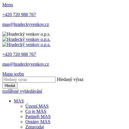
Menu
+420 720 988 767
mas@hradeckyvenkov.cz
+420 720 988 767
mas@hradeckyvenkov.cz
Mapa webu
Hledaný výraz
Hledat
rozšířené vyhledávání
MAS
Území MAS
Co je MAS
Partneři MAS
Orgány MAS
Zpravodaj