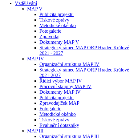
Vzdělávání
MAP V
Publicita projektu
Tiskové zprávy
Metodické okénko
Fotogalerie
Zpravodaj
Dokumenty MAP V
Strategický rámec MAP ORP Hradec Králové
2021 - 2027
MAP IV
Organizační struktura MAP IV
Strategický rámec MAP ORP Hradec Králové
2021-2027
Řídicí výbor MAP IV
Pracovní skupiny MAP IV
Dokumenty MAP IV
Publicita projektu
Zpravodajíček MAP
Fotogalerie
Metodické okénko
Tiskové zprávy
Evaluační dotazníky
MAP III
Organizační struktura MAP III