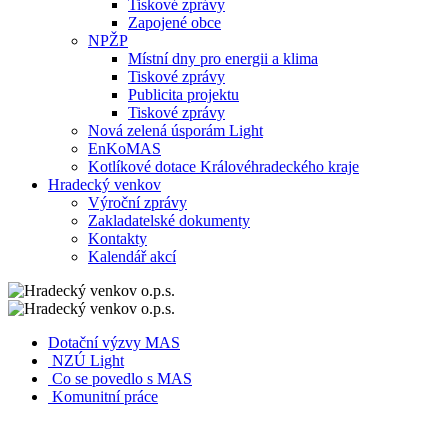
Tiskové zprávy
Zapojené obce
NPŽP
Místní dny pro energii a klima
Tiskové zprávy
Publicita projektu
Tiskové zprávy
Nová zelená úsporám Light
EnKoMAS
Kotlíkové dotace Královéhradeckého kraje
Hradecký venkov
Výroční zprávy
Zakladatelské dokumenty
Kontakty
Kalendář akcí
Dotační výzvy MAS
NZÚ Light
Co se povedlo s MAS
Komunitní práce