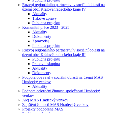
Publicita projektu
Rozvoj regionálního partnerství v sociální oblasti na
území obcí Královéhradeckého kraje IV
Aktuality
Tiskové zprávy
Publicita projektu
Komunitní práce 2023 - 2025
Aktuality
Dokumenty
Zpravodaj
Publicita projektu
Rozvoj regionálního partnerství v sociální oblasti na
území obcí Královéhradeckého kraje III
Publicita projektu
Pracovní skupina
Aktuality
Dokumenty
Podpora obyvatel v sociální oblasti na území MAS
Hradecký venkov
Aktuality
Podpora celoroční činnosti společnosti Hradecký
venkov
Alej MAS Hradecký venkov
Zajištění činnosti MAS Hradecký venkov
Projekty podpořené MAS