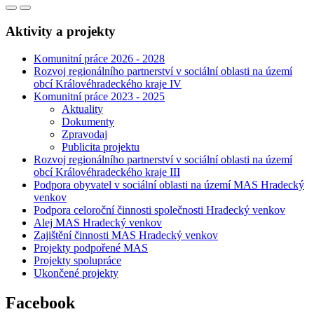
Aktivity a projekty
Komunitní práce 2026 - 2028
Rozvoj regionálního partnerství v sociální oblasti na území
obcí Královéhradeckého kraje IV
Komunitní práce 2023 - 2025
Aktuality
Dokumenty
Zpravodaj
Publicita projektu
Rozvoj regionálního partnerství v sociální oblasti na území
obcí Královéhradeckého kraje III
Podpora obyvatel v sociální oblasti na území MAS Hradecký
venkov
Podpora celoroční činnosti společnosti Hradecký venkov
Alej MAS Hradecký venkov
Zajištění činnosti MAS Hradecký venkov
Projekty podpořené MAS
Projekty spolupráce
Ukončené projekty
Facebook