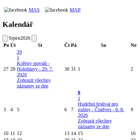
MAS
MAP
Kalendář
Srpen
2026
Po
Út
St
Čt
Pá
So
Ne
29
1
Kořeny smyslů -
27
28
Holohlavy - 29. 7.
30
31
1
2
2026
Zobrazit všechny
záznamy ze dne
8
1
Hudební festival pro
3
4
5
6
7
rodiny - Čistěves - 8. 8.
9
2026
Zobrazit všechny
záznamy ze dne
10
11
12
13
14
15
16