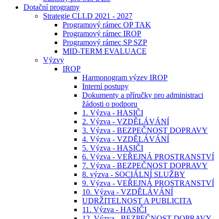
Dotační programy
Strategie CLLD 2021 - 2027
Programový rámec OP TAK
Programový rámec IROP
Programový rámec SP SZP
MID-TERM EVALUACE
Výzvy
IROP
Harmonogram výzev IROP
Interní postupy
Dokumenty a příručky pro administraci
žádosti o podporu
1. Výzva - HASIČI
2. Výzva - VZDĚLÁVÁNÍ
3. Výzva - BEZPEČNOST DOPRAVY
4. Výzva - VZDĚLÁVÁNÍ
5. Výzva - HASIČI
6. Výzva - VEŘEJNÁ PROSTRANSTVÍ
7. Výzva - BEZPEČNOST DOPRAVY
8. výzva - SOCIÁLNÍ SLUŽBY
9. Výzva - VEŘEJNÁ PROSTRANSTVÍ
10. Výzva - VZDĚLÁVÁNÍ
UDRŽITELNOST A PUBLICITA
11. Výzva - HASIČI
12. Výzva - BEZPEČNOST DOPRAVY