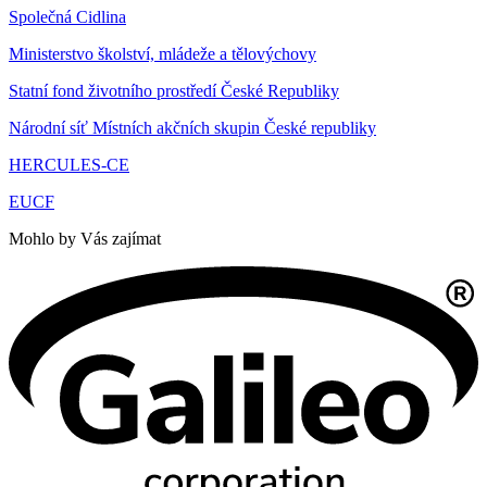
Společná Cidlina
Ministerstvo školství, mládeže a tělovýchovy
Statní fond životního prostředí České Republiky
Národní síť Místních akčních skupin České republiky
HERCULES-CE
EUCF
Mohlo by Vás zajímat