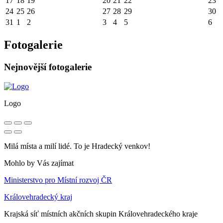
17
18
19
20
21
22
23
24
25
26
27
28
29
30
31
1
2
3
4
5
6
Fotogalerie
Nejnovější fotogalerie
Logo
Milá místa a milí lidé. To je Hradecký venkov!
Mohlo by Vás zajímat
Ministerstvo pro Místní rozvoj ČR
Královehradecký kraj
Krajská síť místních akčních skupin Královehradeckého kraje