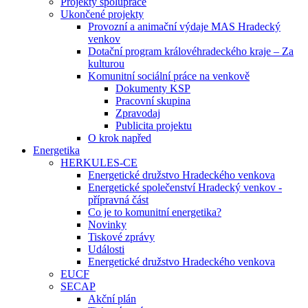
Projekty spolupráce
Ukončené projekty
Provozní a animační výdaje MAS Hradecký
venkov
Dotační program královéhradeckého kraje – Za
kulturou
Komunitní sociální práce na venkově
Dokumenty KSP
Pracovní skupina
Zpravodaj
Publicita projektu
O krok napřed
Energetika
HERKULES-CE
Energetické družstvo Hradeckého venkova
Energetické společenství Hradecký venkov -
přípravná část
Co je to komunitní energetika?
Novinky
Tiskové zprávy
Události
Energetické družstvo Hradeckého venkova
EUCF
SECAP
Akční plán