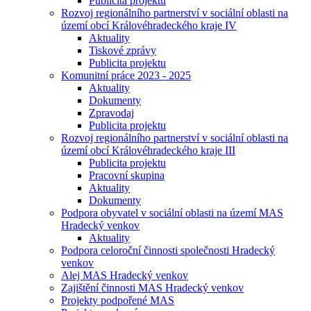
Publicita projektu
Rozvoj regionálního partnerství v sociální oblasti na
území obcí Královéhradeckého kraje IV
Aktuality
Tiskové zprávy
Publicita projektu
Komunitní práce 2023 - 2025
Aktuality
Dokumenty
Zpravodaj
Publicita projektu
Rozvoj regionálního partnerství v sociální oblasti na
území obcí Královéhradeckého kraje III
Publicita projektu
Pracovní skupina
Aktuality
Dokumenty
Podpora obyvatel v sociální oblasti na území MAS
Hradecký venkov
Aktuality
Podpora celoroční činnosti společnosti Hradecký
venkov
Alej MAS Hradecký venkov
Zajištění činnosti MAS Hradecký venkov
Projekty podpořené MAS