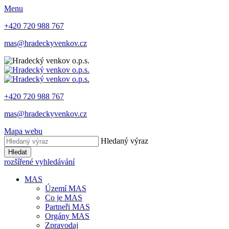
Menu
+420 720 988 767
mas@hradeckyvenkov.cz
+420 720 988 767
mas@hradeckyvenkov.cz
Mapa webu
Hledaný výraz
Hledat
rozšířené vyhledávání
MAS
Území MAS
Co je MAS
Partneři MAS
Orgány MAS
Zpravodaj