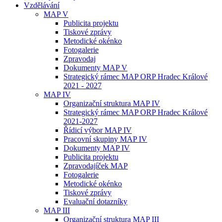
Vzdělávání
MAP V
Publicita projektu
Tiskové zprávy
Metodické okénko
Fotogalerie
Zpravodaj
Dokumenty MAP V
Strategický rámec MAP ORP Hradec Králové
2021 - 2027
MAP IV
Organizační struktura MAP IV
Strategický rámec MAP ORP Hradec Králové
2021-2027
Řídicí výbor MAP IV
Pracovní skupiny MAP IV
Dokumenty MAP IV
Publicita projektu
Zpravodajíček MAP
Fotogalerie
Metodické okénko
Tiskové zprávy
Evaluační dotazníky
MAP III
Organizační struktura MAP III