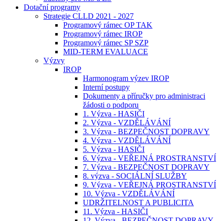
Dotační programy
Strategie CLLD 2021 - 2027
Programový rámec OP TAK
Programový rámec IROP
Programový rámec SP SZP
MID-TERM EVALUACE
Výzvy
IROP
Harmonogram výzev IROP
Interní postupy
Dokumenty a příručky pro administraci
žádosti o podporu
1. Výzva - HASIČI
2. Výzva - VZDĚLÁVÁNÍ
3. Výzva - BEZPEČNOST DOPRAVY
4. Výzva - VZDĚLÁVÁNÍ
5. Výzva - HASIČI
6. Výzva - VEŘEJNÁ PROSTRANSTVÍ
7. Výzva - BEZPEČNOST DOPRAVY
8. výzva - SOCIÁLNÍ SLUŽBY
9. Výzva - VEŘEJNÁ PROSTRANSTVÍ
10. Výzva - VZDĚLÁVÁNÍ
UDRŽITELNOST A PUBLICITA
11. Výzva - HASIČI
12. Výzva - BEZPEČNOST DOPRAVY