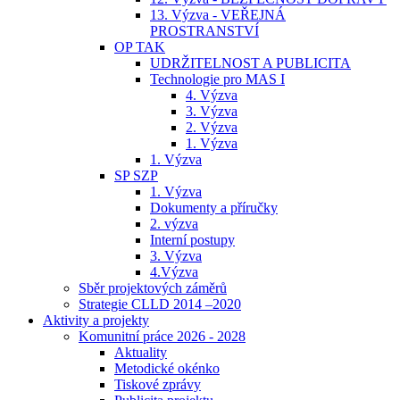
13. Výzva - VEŘEJNÁ
PROSTRANSTVÍ
OP TAK
UDRŽITELNOST A PUBLICITA
Technologie pro MAS I
4. Výzva
3. Výzva
2. Výzva
1. Výzva
1. Výzva
SP SZP
1. Výzva
Dokumenty a příručky
2. výzva
Interní postupy
3. Výzva
4.Výzva
Sběr projektových záměrů
Strategie CLLD 2014 –2020
Aktivity a projekty
Komunitní práce 2026 - 2028
Aktuality
Metodické okénko
Tiskové zprávy