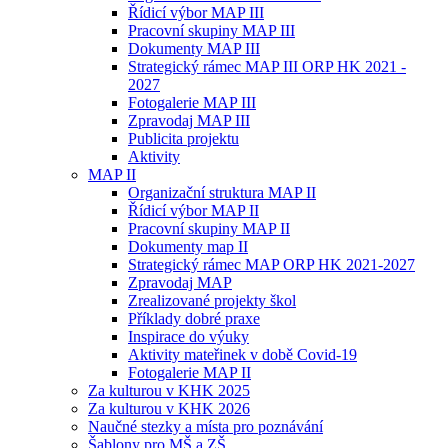
Řídicí výbor MAP III
Pracovní skupiny MAP III
Dokumenty MAP III
Strategický rámec MAP III ORP HK 2021 -
2027
Fotogalerie MAP III
Zpravodaj MAP III
Publicita projektu
Aktivity
MAP II
Organizační struktura MAP II
Řídicí výbor MAP II
Pracovní skupiny MAP II
Dokumenty map II
Strategický rámec MAP ORP HK 2021-2027
Zpravodaj MAP
Zrealizované projekty škol
Příklady dobré praxe
Inspirace do výuky
Aktivity mateřinek v době Covid-19
Fotogalerie MAP II
Za kulturou v KHK 2025
Za kulturou v KHK 2026
Naučné stezky a místa pro poznávání
Šablony pro MŠ a ZŠ