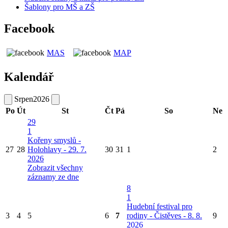
Šablony pro MŠ a ZŠ
Facebook
MAS
MAP
Kalendář
Srpen
2026
Po
Út
St
Čt
Pá
So
Ne
29
1
Kořeny smyslů -
27
28
Holohlavy - 29. 7.
30
31
1
2
2026
Zobrazit všechny
záznamy ze dne
8
1
Hudební festival pro
3
4
5
6
7
rodiny - Čistěves - 8. 8.
9
2026