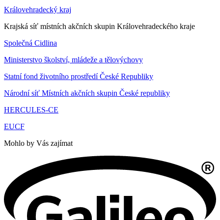
Královehradecký kraj
Krajská síť místních akčních skupin Královehradeckého kraje
Společná Cidlina
Ministerstvo školství, mládeže a tělovýchovy
Statní fond životního prostředí České Republiky
Národní síť Místních akčních skupin České republiky
HERCULES-CE
EUCF
Mohlo by Vás zajímat