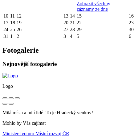
Zobrazit všechny
záznamy ze dne
10
11
12
13
14
15
16
17
18
19
20
21
22
23
24
25
26
27
28
29
30
31
1
2
3
4
5
6
Fotogalerie
Nejnovější fotogalerie
Logo
Milá místa a milí lidé. To je Hradecký venkov!
Mohlo by Vás zajímat
Ministerstvo pro Místní rozvoj ČR