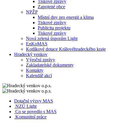
Tiskové zprávy
Zapojené obce
NPŽP
Místní dny pro energii a klima
Tiskové zprávy
Publicita projektu
Tiskové zprávy
Nová zelená úsporám Light
EnKoMAS
Kotlíkové dotace Královéhradeckého kraje
Hradecký venkov
Výroční zprávy
Zakladatelské dokumenty
Kontakty
Kalendář akcí
Dotační výzvy MAS
NZÚ Light
Co se povedlo s MAS
Komunitní práce