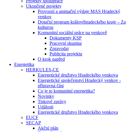
Projekty spolupráce
Ukončené projekty
Provozní a animační výdaje MAS Hradecký
venkov
Dotační program královéhradeckého kraje – Za
kulturou
Komunitní sociální práce na venkově
Dokumenty KSP
Pracovní skupina
Zpravodaj
Publicita projektu
O krok napřed
Energetika
HERKULES-CE
Energetické družstvo Hradeckého venkova
Energetické společenství Hradecký venkov -
přípravná část
Co je to komunitní energetika?
Novinky
Tiskové zprávy
Události
Energetické družstvo Hradeckého venkova
EUCF
SECAP
Akční plán