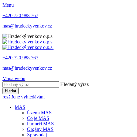
Menu
+420 720 988 767
mas@hradeckyvenkov.cz
+420 720 988 767
mas@hradeckyvenkov.cz
Mapa webu
Hledaný výraz
Hledat
rozšířené vyhledávání
MAS
Území MAS
Co je MAS
Partneři MAS
Orgány MAS
Zpravodaj