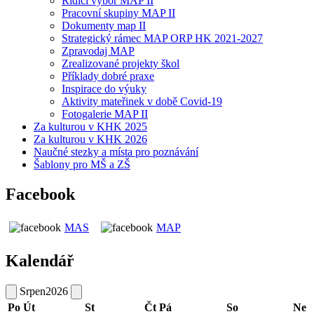
Řídicí výbor MAP II
Pracovní skupiny MAP II
Dokumenty map II
Strategický rámec MAP ORP HK 2021-2027
Zpravodaj MAP
Zrealizované projekty škol
Příklady dobré praxe
Inspirace do výuky
Aktivity mateřinek v době Covid-19
Fotogalerie MAP II
Za kulturou v KHK 2025
Za kulturou v KHK 2026
Naučné stezky a místa pro poznávání
Šablony pro MŠ a ZŠ
Facebook
MAS
MAP
Kalendář
Srpen
2026
Po
Út
St
Čt
Pá
So
Ne