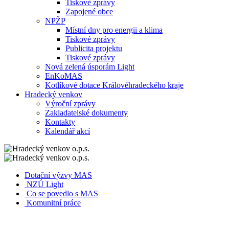
Tiskové zprávy
Zapojené obce
NPŽP
Místní dny pro energii a klima
Tiskové zprávy
Publicita projektu
Tiskové zprávy
Nová zelená úsporám Light
EnKoMAS
Kotlíkové dotace Královéhradeckého kraje
Hradecký venkov
Výroční zprávy
Zakladatelské dokumenty
Kontakty
Kalendář akcí
Dotační výzvy MAS
NZÚ Light
Co se povedlo s MAS
Komunitní práce