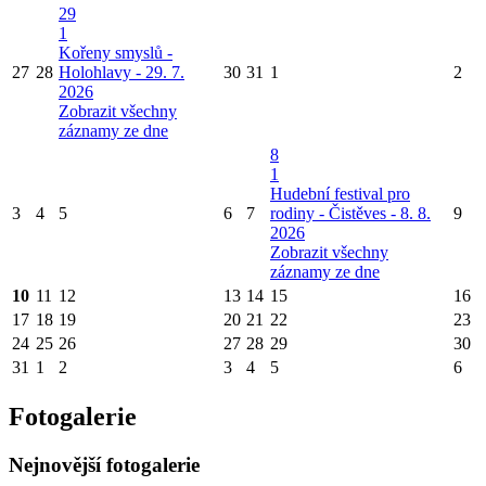
29
1
Kořeny smyslů -
27
28
Holohlavy - 29. 7.
30
31
1
2
2026
Zobrazit všechny
záznamy ze dne
8
1
Hudební festival pro
3
4
5
6
7
rodiny - Čistěves - 8. 8.
9
2026
Zobrazit všechny
záznamy ze dne
10
11
12
13
14
15
16
17
18
19
20
21
22
23
24
25
26
27
28
29
30
31
1
2
3
4
5
6
Fotogalerie
Nejnovější fotogalerie