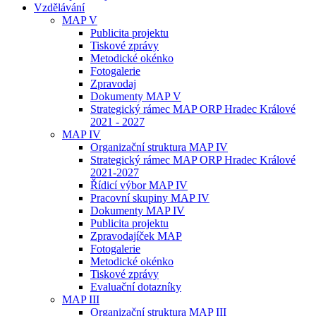
Vzdělávání
MAP V
Publicita projektu
Tiskové zprávy
Metodické okénko
Fotogalerie
Zpravodaj
Dokumenty MAP V
Strategický rámec MAP ORP Hradec Králové
2021 - 2027
MAP IV
Organizační struktura MAP IV
Strategický rámec MAP ORP Hradec Králové
2021-2027
Řídicí výbor MAP IV
Pracovní skupiny MAP IV
Dokumenty MAP IV
Publicita projektu
Zpravodajíček MAP
Fotogalerie
Metodické okénko
Tiskové zprávy
Evaluační dotazníky
MAP III
Organizační struktura MAP III