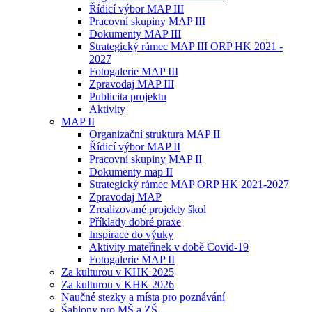
Řídicí výbor MAP III
Pracovní skupiny MAP III
Dokumenty MAP III
Strategický rámec MAP III ORP HK 2021 -
2027
Fotogalerie MAP III
Zpravodaj MAP III
Publicita projektu
Aktivity
MAP II
Organizační struktura MAP II
Řídicí výbor MAP II
Pracovní skupiny MAP II
Dokumenty map II
Strategický rámec MAP ORP HK 2021-2027
Zpravodaj MAP
Zrealizované projekty škol
Příklady dobré praxe
Inspirace do výuky
Aktivity mateřinek v době Covid-19
Fotogalerie MAP II
Za kulturou v KHK 2025
Za kulturou v KHK 2026
Naučné stezky a místa pro poznávání
Šablony pro MŠ a ZŠ