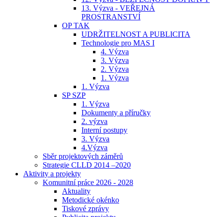
13. Výzva - VEŘEJNÁ
PROSTRANSTVÍ
OP TAK
UDRŽITELNOST A PUBLICITA
Technologie pro MAS I
4. Výzva
3. Výzva
2. Výzva
1. Výzva
1. Výzva
SP SZP
1. Výzva
Dokumenty a příručky
2. výzva
Interní postupy
3. Výzva
4.Výzva
Sběr projektových záměrů
Strategie CLLD 2014 –2020
Aktivity a projekty
Komunitní práce 2026 - 2028
Aktuality
Metodické okénko
Tiskové zprávy