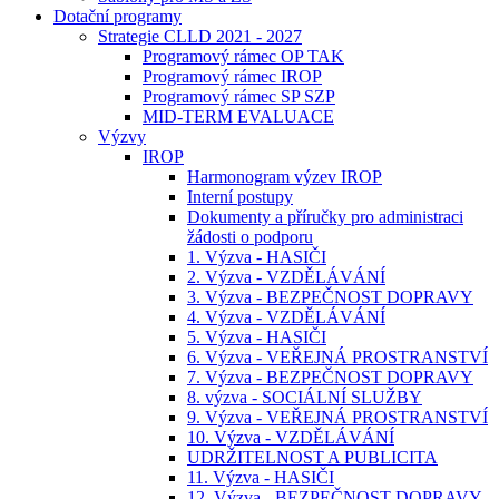
Dotační programy
Strategie CLLD 2021 - 2027
Programový rámec OP TAK
Programový rámec IROP
Programový rámec SP SZP
MID-TERM EVALUACE
Výzvy
IROP
Harmonogram výzev IROP
Interní postupy
Dokumenty a příručky pro administraci
žádosti o podporu
1. Výzva - HASIČI
2. Výzva - VZDĚLÁVÁNÍ
3. Výzva - BEZPEČNOST DOPRAVY
4. Výzva - VZDĚLÁVÁNÍ
5. Výzva - HASIČI
6. Výzva - VEŘEJNÁ PROSTRANSTVÍ
7. Výzva - BEZPEČNOST DOPRAVY
8. výzva - SOCIÁLNÍ SLUŽBY
9. Výzva - VEŘEJNÁ PROSTRANSTVÍ
10. Výzva - VZDĚLÁVÁNÍ
UDRŽITELNOST A PUBLICITA
11. Výzva - HASIČI
12. Výzva - BEZPEČNOST DOPRAVY