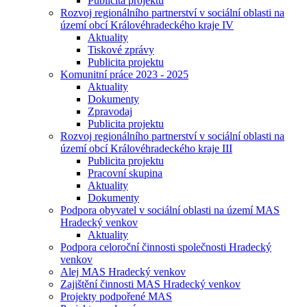
Publicita projektu
Rozvoj regionálního partnerství v sociální oblasti na
území obcí Královéhradeckého kraje IV
Aktuality
Tiskové zprávy
Publicita projektu
Komunitní práce 2023 - 2025
Aktuality
Dokumenty
Zpravodaj
Publicita projektu
Rozvoj regionálního partnerství v sociální oblasti na
území obcí Královéhradeckého kraje III
Publicita projektu
Pracovní skupina
Aktuality
Dokumenty
Podpora obyvatel v sociální oblasti na území MAS
Hradecký venkov
Aktuality
Podpora celoroční činnosti společnosti Hradecký
venkov
Alej MAS Hradecký venkov
Zajištění činnosti MAS Hradecký venkov
Projekty podpořené MAS