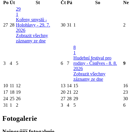
Po
Út
St
Čt
Pá
So
Ne
29
1
Kořeny smyslů -
27
28
Holohlavy - 29. 7.
30
31
1
2
2026
Zobrazit všechny
záznamy ze dne
8
1
Hudební festival pro
3
4
5
6
7
rodiny - Čistěves - 8. 8.
9
2026
Zobrazit všechny
záznamy ze dne
10
11
12
13
14
15
16
17
18
19
20
21
22
23
24
25
26
27
28
29
30
31
1
2
3
4
5
6
Fotogalerie
Nejnovější fotogalerie