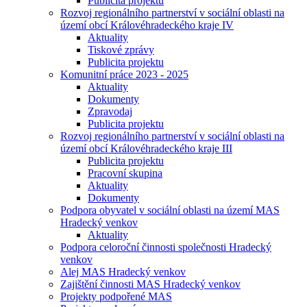
Publicita projektu
Rozvoj regionálního partnerství v sociální oblasti na
území obcí Královéhradeckého kraje IV
Aktuality
Tiskové zprávy
Publicita projektu
Komunitní práce 2023 - 2025
Aktuality
Dokumenty
Zpravodaj
Publicita projektu
Rozvoj regionálního partnerství v sociální oblasti na
území obcí Královéhradeckého kraje III
Publicita projektu
Pracovní skupina
Aktuality
Dokumenty
Podpora obyvatel v sociální oblasti na území MAS
Hradecký venkov
Aktuality
Podpora celoroční činnosti společnosti Hradecký
venkov
Alej MAS Hradecký venkov
Zajištění činnosti MAS Hradecký venkov
Projekty podpořené MAS