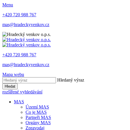
Menu
+420 720 988 767
mas@hradeckyvenkov.cz
+420 720 988 767
mas@hradeckyvenkov.cz
Mapa webu
Hledaný výraz
Hledat
rozšířené vyhledávání
MAS
Území MAS
Co je MAS
Partneři MAS
Orgány MAS
Zpravodaj