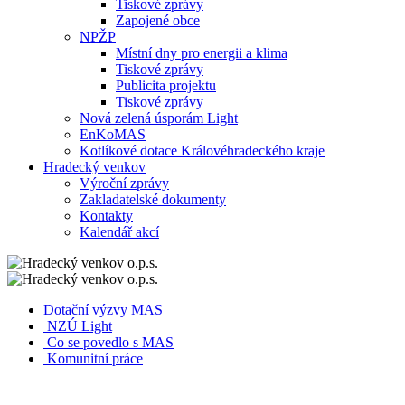
Tiskové zprávy
Zapojené obce
NPŽP
Místní dny pro energii a klima
Tiskové zprávy
Publicita projektu
Tiskové zprávy
Nová zelená úsporám Light
EnKoMAS
Kotlíkové dotace Královéhradeckého kraje
Hradecký venkov
Výroční zprávy
Zakladatelské dokumenty
Kontakty
Kalendář akcí
Dotační výzvy MAS
NZÚ Light
Co se povedlo s MAS
Komunitní práce