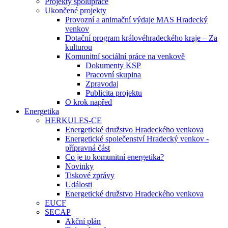
Projekty spolupráce
Ukončené projekty
Provozní a animační výdaje MAS Hradecký
venkov
Dotační program královéhradeckého kraje – Za
kulturou
Komunitní sociální práce na venkově
Dokumenty KSP
Pracovní skupina
Zpravodaj
Publicita projektu
O krok napřed
Energetika
HERKULES-CE
Energetické družstvo Hradeckého venkova
Energetické společenství Hradecký venkov -
přípravná část
Co je to komunitní energetika?
Novinky
Tiskové zprávy
Události
Energetické družstvo Hradeckého venkova
EUCF
SECAP
Akční plán