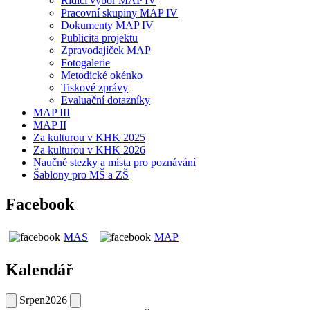
Řídicí výbor MAP IV
Pracovní skupiny MAP IV
Dokumenty MAP IV
Publicita projektu
Zpravodajíček MAP
Fotogalerie
Metodické okénko
Tiskové zprávy
Evaluační dotazníky
MAP III
MAP II
Za kulturou v KHK 2025
Za kulturou v KHK 2026
Naučné stezky a místa pro poznávání
Šablony pro MŠ a ZŠ
Facebook
MAS
MAP
Kalendář
Srpen
2026