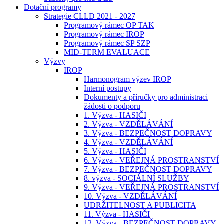
Dotační programy
Strategie CLLD 2021 - 2027
Programový rámec OP TAK
Programový rámec IROP
Programový rámec SP SZP
MID-TERM EVALUACE
Výzvy
IROP
Harmonogram výzev IROP
Interní postupy
Dokumenty a příručky pro administraci
žádosti o podporu
1. Výzva - HASIČI
2. Výzva - VZDĚLÁVÁNÍ
3. Výzva - BEZPEČNOST DOPRAVY
4. Výzva - VZDĚLÁVÁNÍ
5. Výzva - HASIČI
6. Výzva - VEŘEJNÁ PROSTRANSTVÍ
7. Výzva - BEZPEČNOST DOPRAVY
8. výzva - SOCIÁLNÍ SLUŽBY
9. Výzva - VEŘEJNÁ PROSTRANSTVÍ
10. Výzva - VZDĚLÁVÁNÍ
UDRŽITELNOST A PUBLICITA
11. Výzva - HASIČI
12. Výzva - BEZPEČNOST DOPRAVY