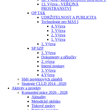
13. Výzva - VEŘEJNÁ
PROSTRANSTVÍ
OP TAK
UDRŽITELNOST A PUBLICITA
Technologie pro MAS I
4. Výzva
3. Výzva
2. Výzva
1. Výzva
1. Výzva
SP SZP
1. Výzva
Dokumenty a příručky
2. výzva
Interní postupy
3. Výzva
4.Výzva
Sběr projektových záměrů
Strategie CLLD 2014 –2020
Aktivity a projekty
Komunitní práce 2026 - 2028
Aktuality
Metodické okénko
Tiskové zprávy