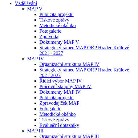
Vzdělávání
MAP V
Publicita projektu
Tiskové zprávy
Metodické okénko
Fotogalerie
Zpravodaj
Dokumenty MAP V
Strategický rámec MAP ORP Hradec Králové
2021 - 2027
MAP IV
Organizační struktura MAP IV
Strategický rámec MAP ORP Hradec Králové
2021-2027
Řídicí výbor MAP IV
Pracovní skupiny MAP IV
Dokumenty MAP IV
Publicita projektu
Zpravodajíček MAP
Fotogalerie
Metodické okénko
Tiskové zprávy
Evaluační dotazníky
MAP III
Organizační struktura MAP III