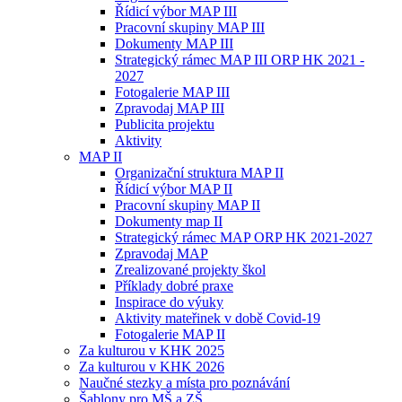
Řídicí výbor MAP III
Pracovní skupiny MAP III
Dokumenty MAP III
Strategický rámec MAP III ORP HK 2021 -
2027
Fotogalerie MAP III
Zpravodaj MAP III
Publicita projektu
Aktivity
MAP II
Organizační struktura MAP II
Řídicí výbor MAP II
Pracovní skupiny MAP II
Dokumenty map II
Strategický rámec MAP ORP HK 2021-2027
Zpravodaj MAP
Zrealizované projekty škol
Příklady dobré praxe
Inspirace do výuky
Aktivity mateřinek v době Covid-19
Fotogalerie MAP II
Za kulturou v KHK 2025
Za kulturou v KHK 2026
Naučné stezky a místa pro poznávání
Šablony pro MŠ a ZŠ