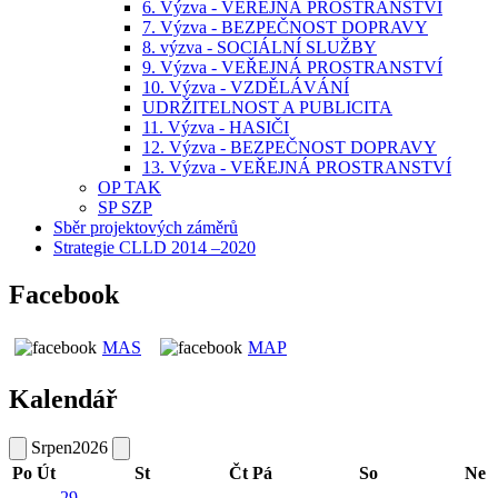
6. Výzva - VEŘEJNÁ PROSTRANSTVÍ
7. Výzva - BEZPEČNOST DOPRAVY
8. výzva - SOCIÁLNÍ SLUŽBY
9. Výzva - VEŘEJNÁ PROSTRANSTVÍ
10. Výzva - VZDĚLÁVÁNÍ
UDRŽITELNOST A PUBLICITA
11. Výzva - HASIČI
12. Výzva - BEZPEČNOST DOPRAVY
13. Výzva - VEŘEJNÁ PROSTRANSTVÍ
OP TAK
SP SZP
Sběr projektových záměrů
Strategie CLLD 2014 –2020
Facebook
MAS
MAP
Kalendář
Srpen
2026
Po
Út
St
Čt
Pá
So
Ne
29