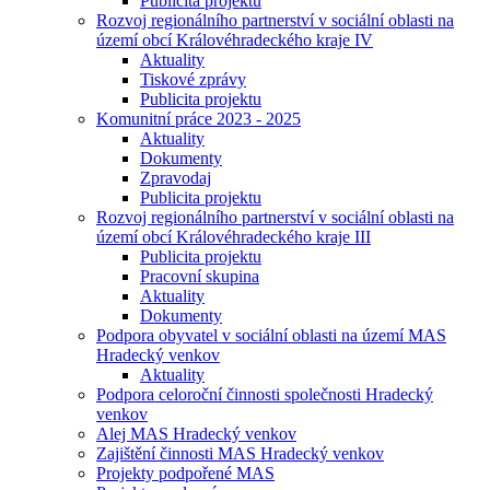
Publicita projektu
Rozvoj regionálního partnerství v sociální oblasti na
území obcí Královéhradeckého kraje IV
Aktuality
Tiskové zprávy
Publicita projektu
Komunitní práce 2023 - 2025
Aktuality
Dokumenty
Zpravodaj
Publicita projektu
Rozvoj regionálního partnerství v sociální oblasti na
území obcí Královéhradeckého kraje III
Publicita projektu
Pracovní skupina
Aktuality
Dokumenty
Podpora obyvatel v sociální oblasti na území MAS
Hradecký venkov
Aktuality
Podpora celoroční činnosti společnosti Hradecký
venkov
Alej MAS Hradecký venkov
Zajištění činnosti MAS Hradecký venkov
Projekty podpořené MAS