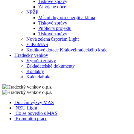
Tiskové zprávy
Zapojené obce
NPŽP
Místní dny pro energii a klima
Tiskové zprávy
Publicita projektu
Tiskové zprávy
Nová zelená úsporám Light
EnKoMAS
Kotlíkové dotace Královéhradeckého kraje
Hradecký venkov
Výroční zprávy
Zakladatelské dokumenty
Kontakty
Kalendář akcí
Dotační výzvy MAS
NZÚ Light
Co se povedlo s MAS
Komunitní práce