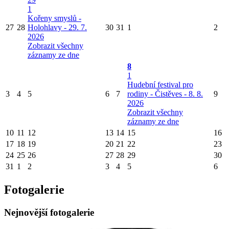
1
Kořeny smyslů -
27
28
Holohlavy - 29. 7.
30
31
1
2
2026
Zobrazit všechny
záznamy ze dne
8
1
Hudební festival pro
3
4
5
6
7
rodiny - Čistěves - 8. 8.
9
2026
Zobrazit všechny
záznamy ze dne
10
11
12
13
14
15
16
17
18
19
20
21
22
23
24
25
26
27
28
29
30
31
1
2
3
4
5
6
Fotogalerie
Nejnovější fotogalerie