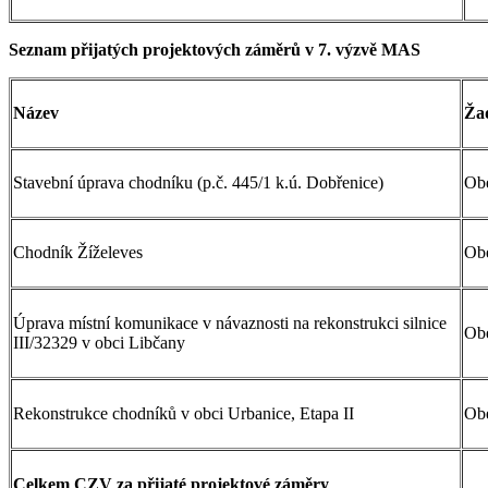
Seznam přijatých projektových záměrů v 7. výzvě MAS
Název
Ža
Stavební úprava chodníku (p.č. 445/1 k.ú. Dobřenice)
Ob
Chodník Žíželeves
Ob
Úprava místní komunikace v návaznosti na rekonstrukci silnice
Ob
III/32329 v obci Libčany
Rekonstrukce chodníků v obci Urbanice, Etapa II
Ob
Celkem CZV za přijaté projektové záměry