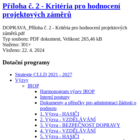
Příloha č. 2 - Kritéria pro hodnocení
projektových záměrů
DOPRAVA_Příloha č. 2 - Kritéria pro hodnocení projektových
záměrů.pdf
Typ souboru: PDF dokument, Velikost: 265,46 kB
Staženo: 301×
Vloženo:
22. 4. 2024
Dotační programy
Strategie CLLD 2021 - 2027
Výzvy
IROP
Harmonogram výzev IROP
Interní postupy
Dokumenty a příručky pro administraci žádosti o
podporu
1. Výzva - HASIČI
2. Výzva - VZDĚLÁVÁNÍ
3. Výzva - BEZPEČNOST DOPRAVY
4. Výzva - VZDĚLÁVÁNÍ
5. Výzva - HASIČI