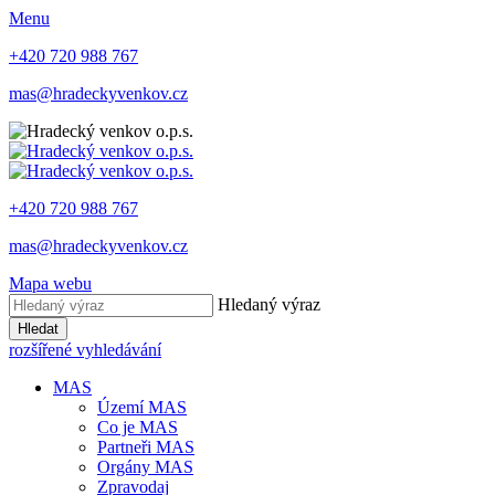
Menu
+420 720 988 767
mas@hradeckyvenkov.cz
+420 720 988 767
mas@hradeckyvenkov.cz
Mapa webu
Hledaný výraz
Hledat
rozšířené vyhledávání
MAS
Území MAS
Co je MAS
Partneři MAS
Orgány MAS
Zpravodaj