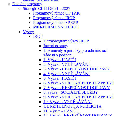
Dotační programy
Strategie CLLD 2021 - 2027
Programový rámec OP TAK
Programový rámec IROP
Programový rámec SP SZP
MID-TERM EVALUACE
Výzvy
IROP
Harmonogram výzev IROP
Interní postupy
Dokumenty a příručky pro administraci
žádosti o podporu
1. Výzva - HASIČI
2. Výzva - VZDĚLÁVÁNÍ
3. Výzva - BEZPEČNOST DOPRAVY
4. Výzva - VZDĚLÁVÁNÍ
5. Výzva - HASIČI
6. Výzva - VEŘEJNÁ PROSTRANSTVÍ
7. Výzva - BEZPEČNOST DOPRAVY
8. výzva - SOCIÁLNÍ SLUŽBY
9. Výzva - VEŘEJNÁ PROSTRANSTVÍ
10. Výzva - VZDĚLÁVÁNÍ
UDRŽITELNOST A PUBLICITA
11. Výzva - HASIČI
12. Výzva - BEZPEČNOST DOPRAVY