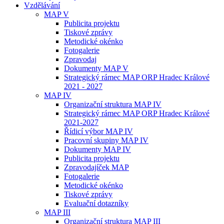
Vzdělávání
MAP V
Publicita projektu
Tiskové zprávy
Metodické okénko
Fotogalerie
Zpravodaj
Dokumenty MAP V
Strategický rámec MAP ORP Hradec Králové
2021 - 2027
MAP IV
Organizační struktura MAP IV
Strategický rámec MAP ORP Hradec Králové
2021-2027
Řídicí výbor MAP IV
Pracovní skupiny MAP IV
Dokumenty MAP IV
Publicita projektu
Zpravodajíček MAP
Fotogalerie
Metodické okénko
Tiskové zprávy
Evaluační dotazníky
MAP III
Organizační struktura MAP III