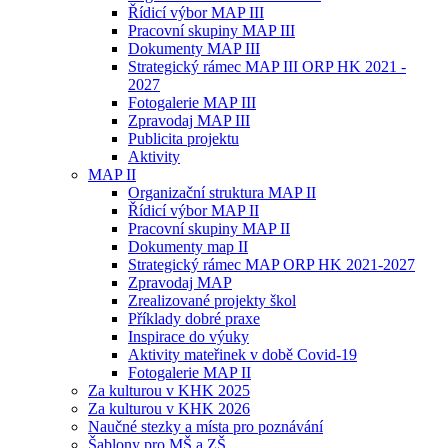
Řídicí výbor MAP III
Pracovní skupiny MAP III
Dokumenty MAP III
Strategický rámec MAP III ORP HK 2021 -
2027
Fotogalerie MAP III
Zpravodaj MAP III
Publicita projektu
Aktivity
MAP II
Organizační struktura MAP II
Řídicí výbor MAP II
Pracovní skupiny MAP II
Dokumenty map II
Strategický rámec MAP ORP HK 2021-2027
Zpravodaj MAP
Zrealizované projekty škol
Příklady dobré praxe
Inspirace do výuky
Aktivity mateřinek v době Covid-19
Fotogalerie MAP II
Za kulturou v KHK 2025
Za kulturou v KHK 2026
Naučné stezky a místa pro poznávání
Šablony pro MŠ a ZŠ