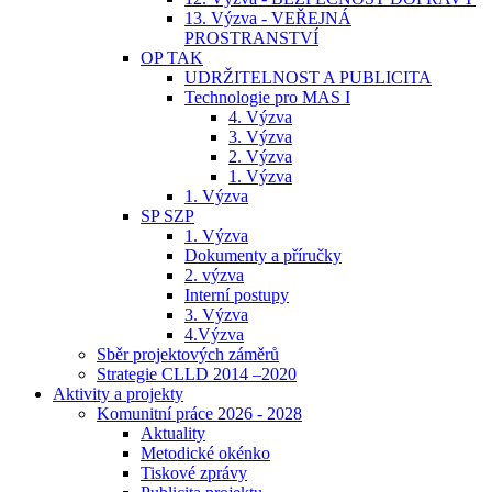
13. Výzva - VEŘEJNÁ
PROSTRANSTVÍ
OP TAK
UDRŽITELNOST A PUBLICITA
Technologie pro MAS I
4. Výzva
3. Výzva
2. Výzva
1. Výzva
1. Výzva
SP SZP
1. Výzva
Dokumenty a příručky
2. výzva
Interní postupy
3. Výzva
4.Výzva
Sběr projektových záměrů
Strategie CLLD 2014 –2020
Aktivity a projekty
Komunitní práce 2026 - 2028
Aktuality
Metodické okénko
Tiskové zprávy