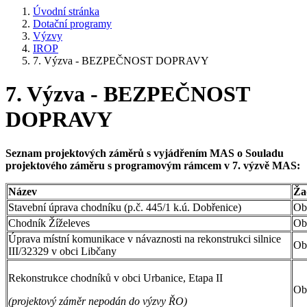
Úvodní stránka
Dotační programy
Výzvy
IROP
7. Výzva - BEZPEČNOST DOPRAVY
7. Výzva - BEZPEČNOST
DOPRAVY
Seznam projektových záměrů s vyjádřením MAS o Souladu
projektového záměru s programovým rámcem v 7. výzvě MAS:
Název
Ža
Stavební úprava chodníku (p.č. 445/1 k.ú. Dobřenice)
Ob
Chodník Žíželeves
Ob
Úprava místní komunikace v návaznosti na rekonstrukci silnice
Ob
III/32329 v obci Libčany
Rekonstrukce chodníků v obci Urbanice, Etapa II
Ob
(projektový záměr nepodán do výzvy ŘO)