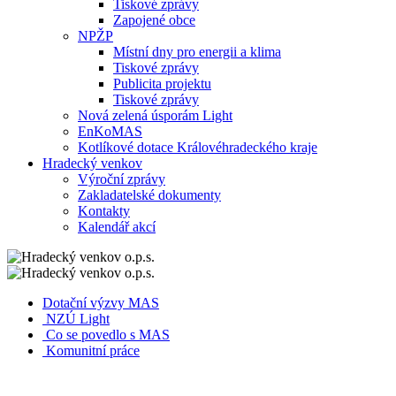
Tiskové zprávy
Zapojené obce
NPŽP
Místní dny pro energii a klima
Tiskové zprávy
Publicita projektu
Tiskové zprávy
Nová zelená úsporám Light
EnKoMAS
Kotlíkové dotace Královéhradeckého kraje
Hradecký venkov
Výroční zprávy
Zakladatelské dokumenty
Kontakty
Kalendář akcí
Dotační výzvy MAS
NZÚ Light
Co se povedlo s MAS
Komunitní práce