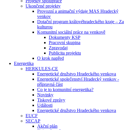
Projekty spolupráce
Ukončené projekty
Provozní a animační výdaje MAS Hradecký
venkov
Dotační program královéhradeckého kraje – Za
kulturou
Komunitní sociální práce na venkově
Dokumenty KSP
Pracovní skupina
Zpravodaj
Publicita projektu
O krok napřed
Energetika
HERKULES-CE
Energetické družstvo Hradeckého venkova
Energetické společenství Hradecký venkov -
přípravná část
Co je to komunitní energetika?
Novinky
Tiskové zprávy
Události
Energetické družstvo Hradeckého venkova
EUCF
SECAP
Akční plán