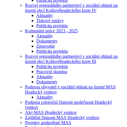
Publicita projektu
Rozvoj regionálního partnerství v sociální oblasti na
území obcí Královéhradeckého kraje IV
Aktuality
Tiskové zprávy
Publicita projektu
Komunitní práce 2023 - 2025
Aktuality
Dokumenty
Zpravodaj
Publicita projektu
Rozvoj regionálního partnerství v sociální oblasti na
území obcí Královéhradeckého kraje III
Publicita projektu
Pracovní skupina
Aktuality
Dokumenty
Podpora obyvatel v sociální oblasti na území MAS
Hradecký venkov
Aktuality
Podpora celoroční činnosti společnosti Hradecký
venkov
Alej MAS Hradecký venkov
Zajištění činnosti MAS Hradecký venkov
Projekty podpořené MAS