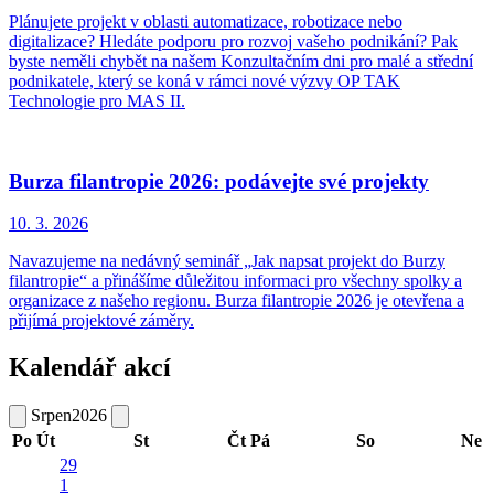
Plánujete projekt v oblasti automatizace, robotizace nebo
digitalizace? Hledáte podporu pro rozvoj vašeho podnikání? Pak
byste neměli chybět na našem Konzultačním dni pro malé a střední
podnikatele, který se koná v rámci nové výzvy OP TAK
Technologie pro MAS II.
Burza filantropie 2026: podávejte své projekty
10. 3.
2026
Navazujeme na nedávný seminář „Jak napsat projekt do Burzy
filantropie“ a přinášíme důležitou informaci pro všechny spolky a
organizace z našeho regionu. Burza filantropie 2026 je otevřena a
přijímá projektové záměry.
Kalendář akcí
Srpen
2026
Po
Út
St
Čt
Pá
So
Ne
29
1