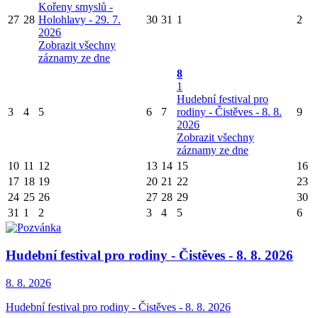
Kořeny smyslů -
27
28
Holohlavy - 29. 7.
30
31
1
2
2026
Zobrazit všechny
záznamy ze dne
8
1
Hudební festival pro
3
4
5
6
7
rodiny - Čistěves - 8. 8.
9
2026
Zobrazit všechny
záznamy ze dne
10
11
12
13
14
15
16
17
18
19
20
21
22
23
24
25
26
27
28
29
30
31
1
2
3
4
5
6
Hudební festival pro rodiny - Čistěves - 8. 8. 2026
8. 8.
2026
Hudební festival pro rodiny - Čistěves - 8. 8. 2026