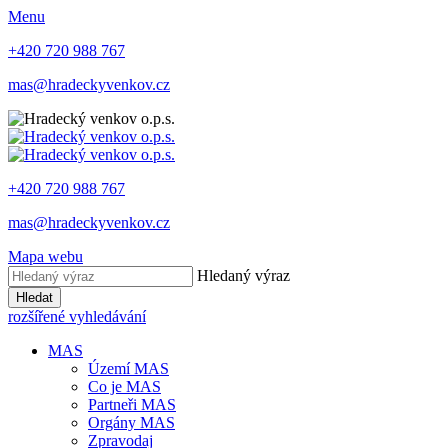
Menu
+420 720 988 767
mas@hradeckyvenkov.cz
+420 720 988 767
mas@hradeckyvenkov.cz
Mapa webu
Hledaný výraz
Hledat
rozšířené vyhledávání
MAS
Území MAS
Co je MAS
Partneři MAS
Orgány MAS
Zpravodaj