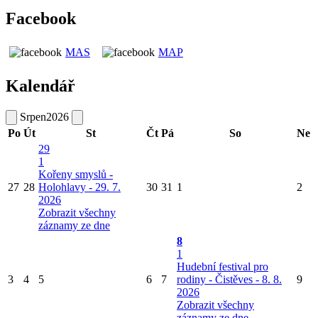
Facebook
MAS
MAP
Kalendář
Srpen
2026
Po
Út
St
Čt
Pá
So
Ne
29
1
Kořeny smyslů -
27
28
Holohlavy - 29. 7.
30
31
1
2
2026
Zobrazit všechny
záznamy ze dne
8
1
Hudební festival pro
3
4
5
6
7
rodiny - Čistěves - 8. 8.
9
2026
Zobrazit všechny
záznamy ze dne