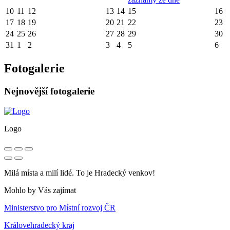
10
11
12
13
14
15
16
17
18
19
20
21
22
23
24
25
26
27
28
29
30
31
1
2
3
4
5
6
Fotogalerie
Nejnovější fotogalerie
Logo
Milá místa a milí lidé. To je Hradecký venkov!
Mohlo by Vás zajímat
Ministerstvo pro Místní rozvoj ČR
Královehradecký kraj