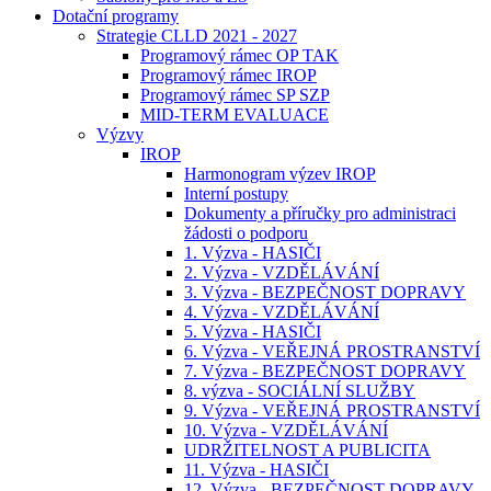
Dotační programy
Strategie CLLD 2021 - 2027
Programový rámec OP TAK
Programový rámec IROP
Programový rámec SP SZP
MID-TERM EVALUACE
Výzvy
IROP
Harmonogram výzev IROP
Interní postupy
Dokumenty a příručky pro administraci
žádosti o podporu
1. Výzva - HASIČI
2. Výzva - VZDĚLÁVÁNÍ
3. Výzva - BEZPEČNOST DOPRAVY
4. Výzva - VZDĚLÁVÁNÍ
5. Výzva - HASIČI
6. Výzva - VEŘEJNÁ PROSTRANSTVÍ
7. Výzva - BEZPEČNOST DOPRAVY
8. výzva - SOCIÁLNÍ SLUŽBY
9. Výzva - VEŘEJNÁ PROSTRANSTVÍ
10. Výzva - VZDĚLÁVÁNÍ
UDRŽITELNOST A PUBLICITA
11. Výzva - HASIČI
12. Výzva - BEZPEČNOST DOPRAVY