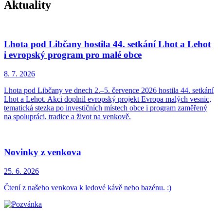
Aktuality
Lhota pod Libčany hostila 44. setkání Lhot a Lehot
i evropský program pro malé obce
8. 7.
2026
Lhota pod Libčany ve dnech 2.–5. července 2026 hostila 44. setkání
Lhot a Lehot. Akci doplnil evropský projekt Evropa malých vesnic,
tematická stezka po investičních místech obce i program zaměřený
na spolupráci, tradice a život na venkově.
Novinky z venkova
25. 6.
2026
Čtení z našeho venkova k ledové kávě nebo bazénu. :)