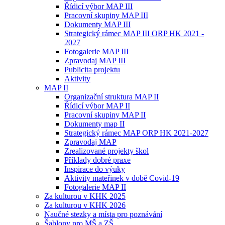
Řídicí výbor MAP III
Pracovní skupiny MAP III
Dokumenty MAP III
Strategický rámec MAP III ORP HK 2021 -
2027
Fotogalerie MAP III
Zpravodaj MAP III
Publicita projektu
Aktivity
MAP II
Organizační struktura MAP II
Řídicí výbor MAP II
Pracovní skupiny MAP II
Dokumenty map II
Strategický rámec MAP ORP HK 2021-2027
Zpravodaj MAP
Zrealizované projekty škol
Příklady dobré praxe
Inspirace do výuky
Aktivity mateřinek v době Covid-19
Fotogalerie MAP II
Za kulturou v KHK 2025
Za kulturou v KHK 2026
Naučné stezky a místa pro poznávání
Šablony pro MŠ a ZŠ