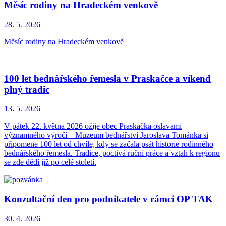
Měsíc rodiny na Hradeckém venkově
28. 5.
2026
Měsíc rodiny na Hradeckém venkově
100 let bednářského řemesla v Praskačce a víkend
plný tradic
13. 5.
2026
V pátek 22. května 2026 ožije obec Praskačka oslavami
významného výročí – Muzeum bednářství Jaroslava Tománka si
připomene 100 let od chvíle, kdy se začala psát historie rodinného
bednářského řemesla. Tradice, poctivá ruční práce a vztah k regionu
se zde dědí již po celé století.
Konzultační den pro podnikatele v rámci OP TAK
30. 4.
2026