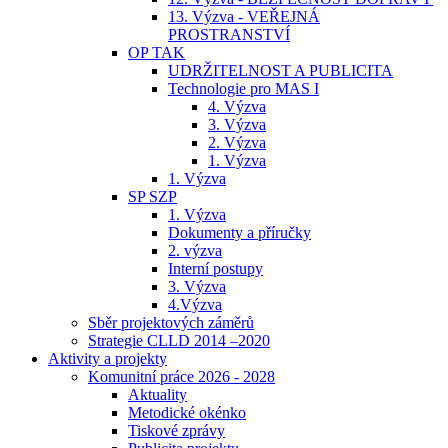
13. Výzva - VEŘEJNÁ
PROSTRANSTVÍ
OP TAK
UDRŽITELNOST A PUBLICITA
Technologie pro MAS I
4. Výzva
3. Výzva
2. Výzva
1. Výzva
1. Výzva
SP SZP
1. Výzva
Dokumenty a příručky
2. výzva
Interní postupy
3. Výzva
4.Výzva
Sběr projektových záměrů
Strategie CLLD 2014 –2020
Aktivity a projekty
Komunitní práce 2026 - 2028
Aktuality
Metodické okénko
Tiskové zprávy