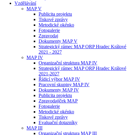
Vzdělávání
MAP V
Publicita projektu
Tiskové zprávy
Metodické okénko
Fotogalerie
Zpravodaj
Dokumenty MAP V
Strategický rámec MAP ORP Hradec Králové
2021 - 2027
MAP IV
Organizační struktura MAP IV
Strategický rámec MAP ORP Hradec Králové
2021-2027
Řídicí výbor MAP IV
Pracovní skupiny MAP IV
Dokumenty MAP IV
Publicita projektu
Zpravodajíček MAP
Fotogalerie
Metodické okénko
Tiskové zprávy
Evaluační dotazníky
MAP III
Organizační struktura MAP III