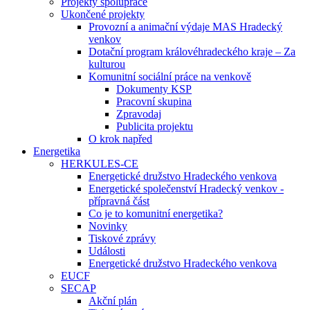
Projekty spolupráce
Ukončené projekty
Provozní a animační výdaje MAS Hradecký
venkov
Dotační program královéhradeckého kraje – Za
kulturou
Komunitní sociální práce na venkově
Dokumenty KSP
Pracovní skupina
Zpravodaj
Publicita projektu
O krok napřed
Energetika
HERKULES-CE
Energetické družstvo Hradeckého venkova
Energetické společenství Hradecký venkov -
přípravná část
Co je to komunitní energetika?
Novinky
Tiskové zprávy
Události
Energetické družstvo Hradeckého venkova
EUCF
SECAP
Akční plán