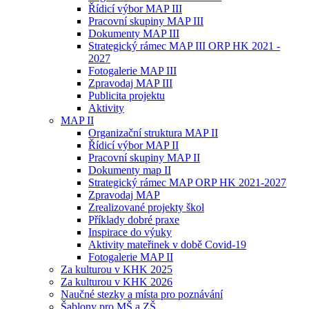
Řídicí výbor MAP III
Pracovní skupiny MAP III
Dokumenty MAP III
Strategický rámec MAP III ORP HK 2021 -
2027
Fotogalerie MAP III
Zpravodaj MAP III
Publicita projektu
Aktivity
MAP II
Organizační struktura MAP II
Řídicí výbor MAP II
Pracovní skupiny MAP II
Dokumenty map II
Strategický rámec MAP ORP HK 2021-2027
Zpravodaj MAP
Zrealizované projekty škol
Příklady dobré praxe
Inspirace do výuky
Aktivity mateřinek v době Covid-19
Fotogalerie MAP II
Za kulturou v KHK 2025
Za kulturou v KHK 2026
Naučné stezky a místa pro poznávání
Šablony pro MŠ a ZŠ