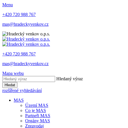
Menu
+420 720 988 767
mas@hradeckyvenkov.cz
+420 720 988 767
mas@hradeckyvenkov.cz
Mapa webu
Hledaný výraz
Hledat
rozšířené vyhledávání
MAS
Území MAS
Co je MAS
Partneři MAS
Orgány MAS
Zpravodaj