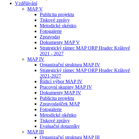
Vzdělávání
MAP V
Publicita projektu
Tiskové zprávy
Metodické okénko
Fotogalerie
Zpravodaj
Dokumenty MAP V
Strategický rámec MAP ORP Hradec Králové
2021 - 2027
MAP IV
Organizační struktura MAP IV
Strategický rámec MAP ORP Hradec Králové
2021-2027
Řídicí výbor MAP IV
Pracovní skupiny MAP IV
Dokumenty MAP IV
Publicita projektu
Zpravodajíček MAP
Fotogalerie
Metodické okénko
Tiskové zprávy
Evaluační dotazníky
MAP III
Organizační struktura MAP III