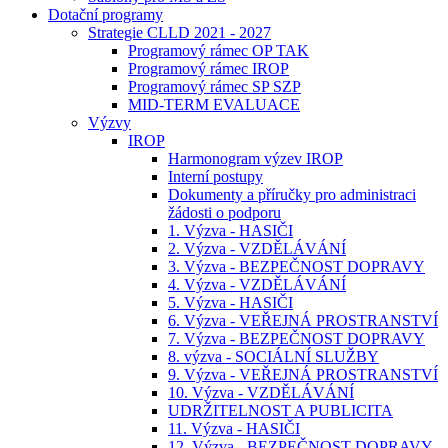
Dotační programy
Strategie CLLD 2021 - 2027
Programový rámec OP TAK
Programový rámec IROP
Programový rámec SP SZP
MID-TERM EVALUACE
Výzvy
IROP
Harmonogram výzev IROP
Interní postupy
Dokumenty a příručky pro administraci
žádosti o podporu
1. Výzva - HASIČI
2. Výzva - VZDĚLÁVÁNÍ
3. Výzva - BEZPEČNOST DOPRAVY
4. Výzva - VZDĚLÁVÁNÍ
5. Výzva - HASIČI
6. Výzva - VEŘEJNÁ PROSTRANSTVÍ
7. Výzva - BEZPEČNOST DOPRAVY
8. výzva - SOCIÁLNÍ SLUŽBY
9. Výzva - VEŘEJNÁ PROSTRANSTVÍ
10. Výzva - VZDĚLÁVÁNÍ
UDRŽITELNOST A PUBLICITA
11. Výzva - HASIČI
12. Výzva - BEZPEČNOST DOPRAVY