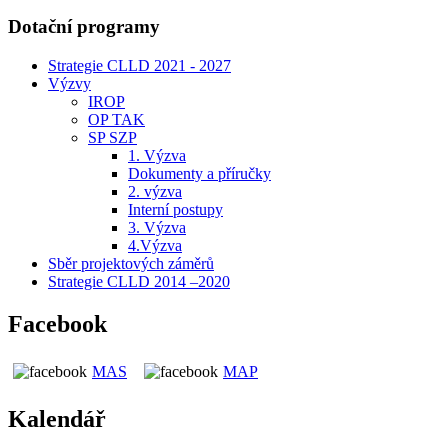
Dotační programy
Strategie CLLD 2021 - 2027
Výzvy
IROP
OP TAK
SP SZP
1. Výzva
Dokumenty a příručky
2. výzva
Interní postupy
3. Výzva
4.Výzva
Sběr projektových záměrů
Strategie CLLD 2014 –2020
Facebook
MAS
MAP
Kalendář