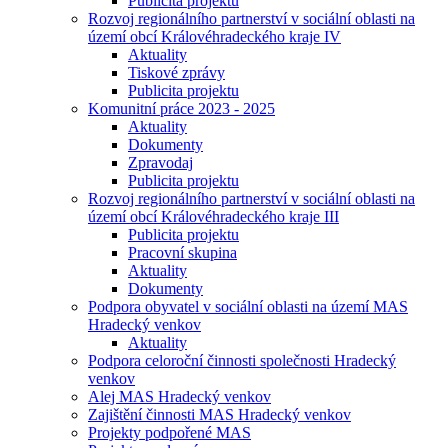
Publicita projektu
Rozvoj regionálního partnerství v sociální oblasti na
území obcí Královéhradeckého kraje IV
Aktuality
Tiskové zprávy
Publicita projektu
Komunitní práce 2023 - 2025
Aktuality
Dokumenty
Zpravodaj
Publicita projektu
Rozvoj regionálního partnerství v sociální oblasti na
území obcí Královéhradeckého kraje III
Publicita projektu
Pracovní skupina
Aktuality
Dokumenty
Podpora obyvatel v sociální oblasti na území MAS
Hradecký venkov
Aktuality
Podpora celoroční činnosti společnosti Hradecký
venkov
Alej MAS Hradecký venkov
Zajištění činnosti MAS Hradecký venkov
Projekty podpořené MAS