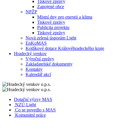
Tiskové zprávy
Zapojené obce
NPŽP
Místní dny pro energii a klima
Tiskové zprávy
Publicita projektu
Tiskové zprávy
Nová zelená úsporám Light
EnKoMAS
Kotlíkové dotace Královéhradeckého kraje
Hradecký venkov
Výroční zprávy
Zakladatelské dokumenty
Kontakty
Kalendář akcí
Dotační výzvy MAS
NZÚ Light
Co se povedlo s MAS
Komunitní práce