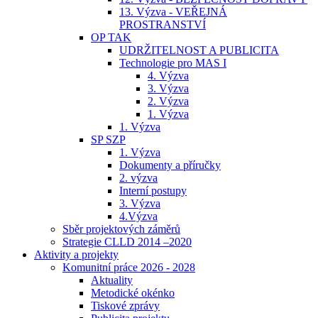
13. Výzva - VEŘEJNÁ
PROSTRANSTVÍ
OP TAK
UDRŽITELNOST A PUBLICITA
Technologie pro MAS I
4. Výzva
3. Výzva
2. Výzva
1. Výzva
1. Výzva
SP SZP
1. Výzva
Dokumenty a příručky
2. výzva
Interní postupy
3. Výzva
4.Výzva
Sběr projektových záměrů
Strategie CLLD 2014 –2020
Aktivity a projekty
Komunitní práce 2026 - 2028
Aktuality
Metodické okénko
Tiskové zprávy