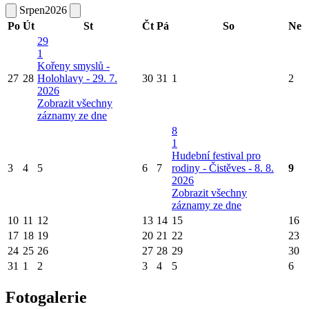
Srpen
2026
Po
Út
St
Čt
Pá
So
Ne
29
1
Kořeny smyslů -
27
28
Holohlavy - 29. 7.
30
31
1
2
2026
Zobrazit všechny
záznamy ze dne
8
1
Hudební festival pro
3
4
5
6
7
rodiny - Čistěves - 8. 8.
9
2026
Zobrazit všechny
záznamy ze dne
10
11
12
13
14
15
16
17
18
19
20
21
22
23
24
25
26
27
28
29
30
31
1
2
3
4
5
6
Fotogalerie