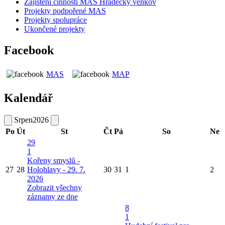
Zajištění činnosti MAS Hradecký venkov
Projekty podpořené MAS
Projekty spolupráce
Ukončené projekty
Facebook
MAS
MAP
Kalendář
Srpen
2026
Po
Út
St
Čt
Pá
So
Ne
29
1
Kořeny smyslů -
27
28
Holohlavy - 29. 7.
30
31
1
2
2026
Zobrazit všechny
záznamy ze dne
8
1