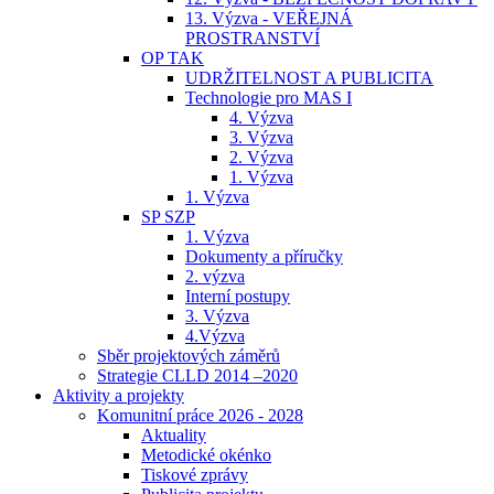
13. Výzva - VEŘEJNÁ
PROSTRANSTVÍ
OP TAK
UDRŽITELNOST A PUBLICITA
Technologie pro MAS I
4. Výzva
3. Výzva
2. Výzva
1. Výzva
1. Výzva
SP SZP
1. Výzva
Dokumenty a příručky
2. výzva
Interní postupy
3. Výzva
4.Výzva
Sběr projektových záměrů
Strategie CLLD 2014 –2020
Aktivity a projekty
Komunitní práce 2026 - 2028
Aktuality
Metodické okénko
Tiskové zprávy