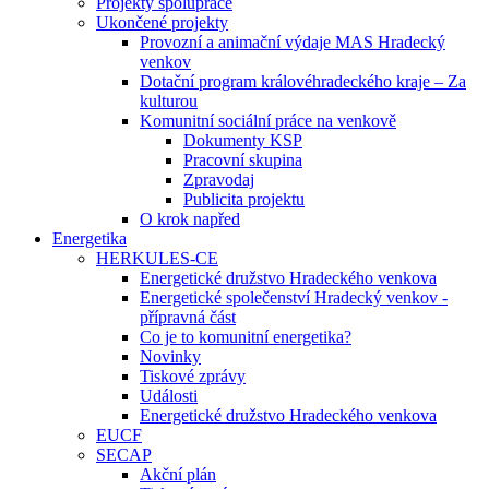
Projekty spolupráce
Ukončené projekty
Provozní a animační výdaje MAS Hradecký
venkov
Dotační program královéhradeckého kraje – Za
kulturou
Komunitní sociální práce na venkově
Dokumenty KSP
Pracovní skupina
Zpravodaj
Publicita projektu
O krok napřed
Energetika
HERKULES-CE
Energetické družstvo Hradeckého venkova
Energetické společenství Hradecký venkov -
přípravná část
Co je to komunitní energetika?
Novinky
Tiskové zprávy
Události
Energetické družstvo Hradeckého venkova
EUCF
SECAP
Akční plán