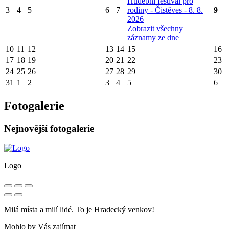
Hudební festival pro
3
4
5
6
7
rodiny - Čistěves - 8. 8.
9
2026
Zobrazit všechny
záznamy ze dne
10
11
12
13
14
15
16
17
18
19
20
21
22
23
24
25
26
27
28
29
30
31
1
2
3
4
5
6
Fotogalerie
Nejnovější fotogalerie
Logo
Milá místa a milí lidé. To je Hradecký venkov!
Mohlo by Vás zajímat