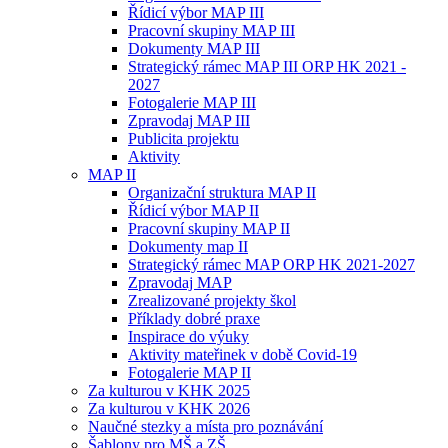
Řídicí výbor MAP III
Pracovní skupiny MAP III
Dokumenty MAP III
Strategický rámec MAP III ORP HK 2021 -
2027
Fotogalerie MAP III
Zpravodaj MAP III
Publicita projektu
Aktivity
MAP II
Organizační struktura MAP II
Řídicí výbor MAP II
Pracovní skupiny MAP II
Dokumenty map II
Strategický rámec MAP ORP HK 2021-2027
Zpravodaj MAP
Zrealizované projekty škol
Příklady dobré praxe
Inspirace do výuky
Aktivity mateřinek v době Covid-19
Fotogalerie MAP II
Za kulturou v KHK 2025
Za kulturou v KHK 2026
Naučné stezky a místa pro poznávání
Šablony pro MŠ a ZŠ