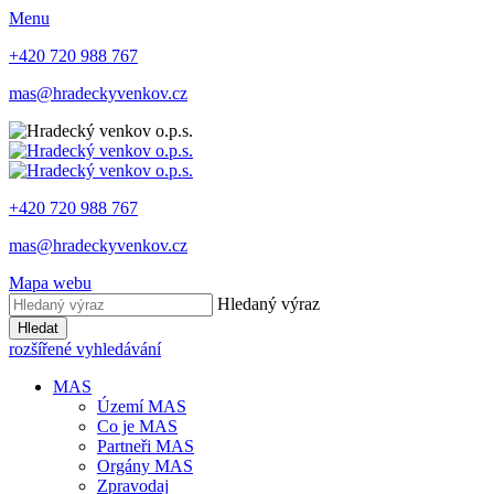
Menu
+420 720 988 767
mas@hradeckyvenkov.cz
+420 720 988 767
mas@hradeckyvenkov.cz
Mapa webu
Hledaný výraz
Hledat
rozšířené vyhledávání
MAS
Území MAS
Co je MAS
Partneři MAS
Orgány MAS
Zpravodaj