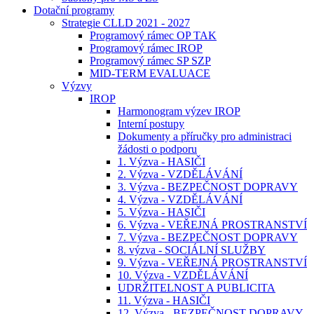
Dotační programy
Strategie CLLD 2021 - 2027
Programový rámec OP TAK
Programový rámec IROP
Programový rámec SP SZP
MID-TERM EVALUACE
Výzvy
IROP
Harmonogram výzev IROP
Interní postupy
Dokumenty a příručky pro administraci
žádosti o podporu
1. Výzva - HASIČI
2. Výzva - VZDĚLÁVÁNÍ
3. Výzva - BEZPEČNOST DOPRAVY
4. Výzva - VZDĚLÁVÁNÍ
5. Výzva - HASIČI
6. Výzva - VEŘEJNÁ PROSTRANSTVÍ
7. Výzva - BEZPEČNOST DOPRAVY
8. výzva - SOCIÁLNÍ SLUŽBY
9. Výzva - VEŘEJNÁ PROSTRANSTVÍ
10. Výzva - VZDĚLÁVÁNÍ
UDRŽITELNOST A PUBLICITA
11. Výzva - HASIČI
12. Výzva - BEZPEČNOST DOPRAVY