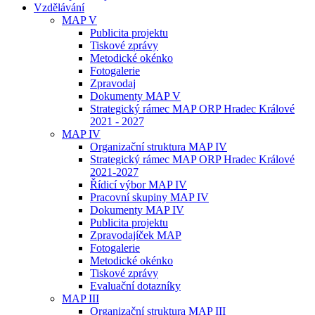
Vzdělávání
MAP V
Publicita projektu
Tiskové zprávy
Metodické okénko
Fotogalerie
Zpravodaj
Dokumenty MAP V
Strategický rámec MAP ORP Hradec Králové
2021 - 2027
MAP IV
Organizační struktura MAP IV
Strategický rámec MAP ORP Hradec Králové
2021-2027
Řídicí výbor MAP IV
Pracovní skupiny MAP IV
Dokumenty MAP IV
Publicita projektu
Zpravodajíček MAP
Fotogalerie
Metodické okénko
Tiskové zprávy
Evaluační dotazníky
MAP III
Organizační struktura MAP III