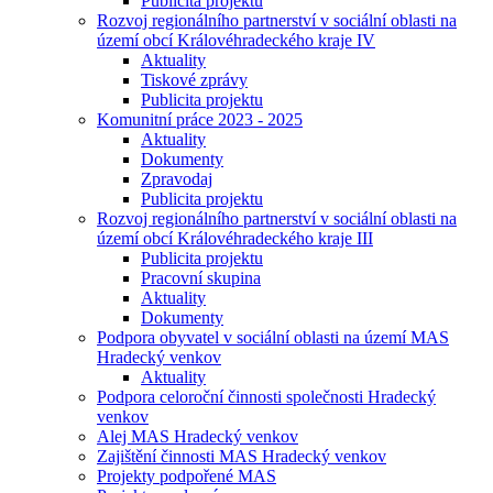
Publicita projektu
Rozvoj regionálního partnerství v sociální oblasti na
území obcí Královéhradeckého kraje IV
Aktuality
Tiskové zprávy
Publicita projektu
Komunitní práce 2023 - 2025
Aktuality
Dokumenty
Zpravodaj
Publicita projektu
Rozvoj regionálního partnerství v sociální oblasti na
území obcí Královéhradeckého kraje III
Publicita projektu
Pracovní skupina
Aktuality
Dokumenty
Podpora obyvatel v sociální oblasti na území MAS
Hradecký venkov
Aktuality
Podpora celoroční činnosti společnosti Hradecký
venkov
Alej MAS Hradecký venkov
Zajištění činnosti MAS Hradecký venkov
Projekty podpořené MAS