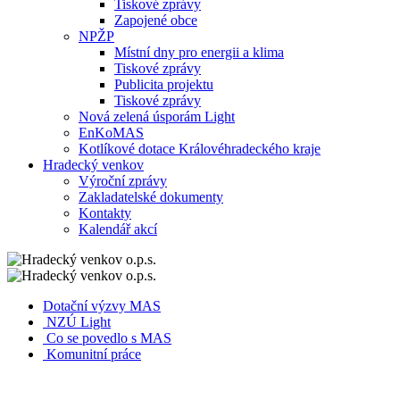
Tiskové zprávy
Zapojené obce
NPŽP
Místní dny pro energii a klima
Tiskové zprávy
Publicita projektu
Tiskové zprávy
Nová zelená úsporám Light
EnKoMAS
Kotlíkové dotace Královéhradeckého kraje
Hradecký venkov
Výroční zprávy
Zakladatelské dokumenty
Kontakty
Kalendář akcí
Dotační výzvy MAS
NZÚ Light
Co se povedlo s MAS
Komunitní práce