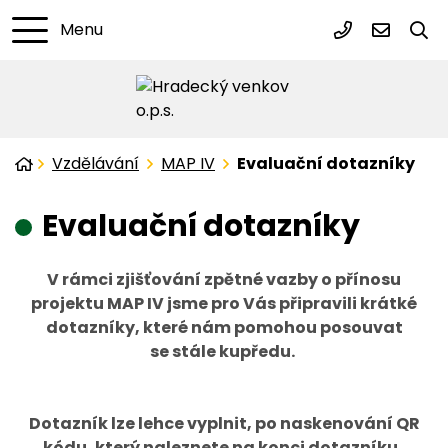
Menu
+420 720 98
mas@hra
Úvodní stránka
Vzdělávání
MAP IV
Evaluační dotazníky
Evaluační dotazníky
V rámci zjišťování zpětné vazby o přínosu
projektu MAP IV jsme pro Vás připravili krátké
dotazníky, které nám pomohou posouvat
se stále kupředu.
Dotazník lze lehce vyplnit, po naskenování QR
kódu, který naleznete na konci dotazníku.