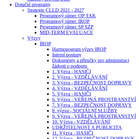
Dotační programy
Strategie CLLD 2021 - 2027
Programový rámec OP TAK
Programový rámec IROP
Programový rámec SP SZP
MID-TERM EVALUACE
Výzvy
IROP
Harmonogram výzev IROP
Interní postupy
Dokumenty a příručky pro administraci
žádosti o podporu
1. Výzva - HASIČI
2. Výzva - VZDĚLÁVÁNÍ
3. Výzva - BEZPEČNOST DOPRAVY
4. Výzva - VZDĚLÁVÁNÍ
5. Výzva - HASIČI
6. Výzva - VEŘEJNÁ PROSTRANSTVÍ
7. Výzva - BEZPEČNOST DOPRAVY
8. výzva - SOCIÁLNÍ SLUŽBY
9. Výzva - VEŘEJNÁ PROSTRANSTVÍ
10. Výzva - VZDĚLÁVÁNÍ
UDRŽITELNOST A PUBLICITA
11. Výzva - HASIČI
12. Výzva - BEZPEČNOST DOPRAVY