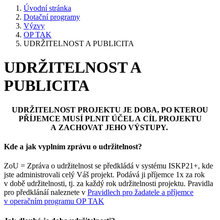
Úvodní stránka
Dotační programy
Výzvy
OP TAK
UDRŽITELNOST A PUBLICITA
UDRŽITELNOST A
PUBLICITA
UDRŽITELNOST PROJEKTU JE DOBA, PO KTEROU
PŘÍJEMCE MUSÍ PLNIT ÚČEL A CÍL PROJEKTU
A ZACHOVAT JEHO VÝSTUPY.
Kde a jak vyplním zprávu o udržitelnost?
ZoU = Zpráva o udržitelnost se předkládá v systému ISKP21+, kde
jste administrovali celý Váš projekt. Podává ji příjemce 1x za rok
v době udržitelnosti, tj. za každý rok udržitelnosti projektu. Pravidla
pro předklánáí naleznete v
Pravidlech pro žadatele a příjemce
v operačním programu OP TAK