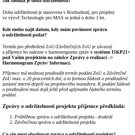
Jak dlouhá je doba udržitelnosti?
Doba udržitelnosti je stanovena v Rozhodnutí, pro projekty
ve výzvě Technologie pro MAS se jedná o dobu 3 let.
Kde mohu najít datum, kdy mám povinnost zprávu
o udržitelnosti podat?
Termín pro předložení ZoU/Závěrečných ZoU je závazný
a příjemce ho nalezne v harmonogramu zpráv
v systému ISKP21+
pod Vaším projektem na záložce Zprávy o realizaci –>
Harmonogram Zpráv/ Informací.
Příjemce má možnost prodloužit termín podání ZoU a Závěrečné
ZoU max. o 20 pracovních dní, a to formou žádosti o prodloužení
zaslané interní depeší na projektového manažera. K podání žádosti
o prodloužení musí dojít ještě před uplynutím řádného termínu
podání.
Zprávy o udržitelnosti projektu příjemce předkládá:
Průběžnou zprávu o udržitelnosti projektu - dvakrát
Závěrečnou zprávu o udržitelnosti projektu
Co vše musí obsahovat zpráva o udržitelnosti projektu?