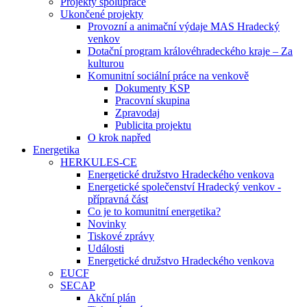
Projekty spolupráce
Ukončené projekty
Provozní a animační výdaje MAS Hradecký
venkov
Dotační program královéhradeckého kraje – Za
kulturou
Komunitní sociální práce na venkově
Dokumenty KSP
Pracovní skupina
Zpravodaj
Publicita projektu
O krok napřed
Energetika
HERKULES-CE
Energetické družstvo Hradeckého venkova
Energetické společenství Hradecký venkov -
přípravná část
Co je to komunitní energetika?
Novinky
Tiskové zprávy
Události
Energetické družstvo Hradeckého venkova
EUCF
SECAP
Akční plán