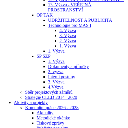
13. Výzva - VEŘEJNÁ
PROSTRANSTVÍ
OP TAK
UDRŽITELNOST A PUBLICITA
Technologie pro MAS I
4. Výzva
3. Výzva
2. Výzva
1. Výzva
1. Výzva
SP SZP
1. Výzva
Dokumenty a příručky
2. výzva
Interní postupy
3. Výzva
4.Výzva
Sběr projektových záměrů
Strategie CLLD 2014 –2020
Aktivity a projekty
Komunitní práce 2026 - 2028
Aktuality
Metodické okénko
Tiskové zprávy