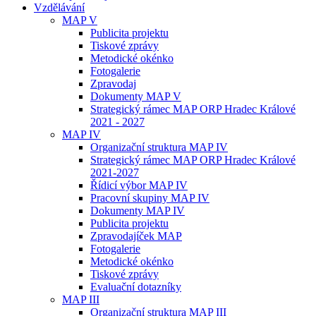
Vzdělávání
MAP V
Publicita projektu
Tiskové zprávy
Metodické okénko
Fotogalerie
Zpravodaj
Dokumenty MAP V
Strategický rámec MAP ORP Hradec Králové
2021 - 2027
MAP IV
Organizační struktura MAP IV
Strategický rámec MAP ORP Hradec Králové
2021-2027
Řídicí výbor MAP IV
Pracovní skupiny MAP IV
Dokumenty MAP IV
Publicita projektu
Zpravodajíček MAP
Fotogalerie
Metodické okénko
Tiskové zprávy
Evaluační dotazníky
MAP III
Organizační struktura MAP III