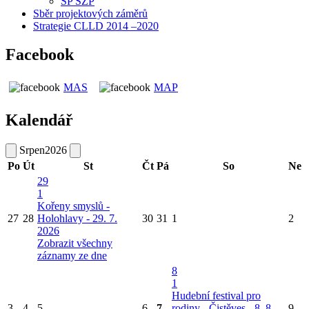
SP SZP
Sběr projektových záměrů
Strategie CLLD 2014 –2020
Facebook
MAS
MAP
Kalendář
Srpen
2026
Po
Út
St
Čt
Pá
So
Ne
29
1
Kořeny smyslů -
27
28
Holohlavy - 29. 7.
30
31
1
2
2026
Zobrazit všechny
záznamy ze dne
8
1
Hudební festival pro
3
4
5
6
7
rodiny - Čistěves - 8. 8.
9