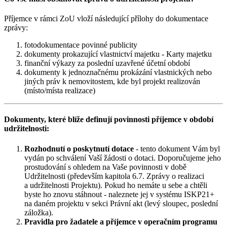
Příjemce v rámci ZoU vloží následující přílohy do dokumentace
zprávy:
fotodokumentace povinné publicity
dokumenty prokazující vlastnictví majetku - Karty majetku
finanční výkazy za poslední uzavřené účetní období
dokumenty k jednoznačnému prokázání vlastnických nebo
jiných práv k nemovitostem, kde byl projekt realizován
(místo/místa realizace)
Dokumenty, které blíže definují povinnosti příjemce v období
udržitelnosti:
Rozhodnutí o poskytnutí dotace
- tento dokument Vám byl
vydán po schválení Vaší žádosti o dotaci. Doporučujeme jeho
prostudování s ohledem na Vaše povinnosti v době
Udržitelnosti (především kapitola 6.7. Zprávy o realizaci
a udržitelnosti Projektu). Pokud ho nemáte u sebe a chtěli
byste ho znovu stáhnout - naleznete jej v systému ISKP21+
na daném projektu v sekci Právní akt (levý sloupec, poslední
záložka).
Pravidla pro žadatele a příjemce v operačním programu