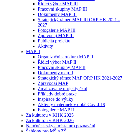
Řídicí výbor MAP III
Pracovní skupiny MAP III
Dokumenty MAP III
Strategický rámec MAP III ORP HK 2021 -
2027
Fotogalerie MAP III
Zpravodaj MAP III
Publicita projektu
Aktivity
MAP II
Organizační struktura MAP II
Řídicí výbor MAP II
Pracovní skupiny MAP II
Dokumenty map II
Strategický rámec MAP ORP HK 2021-2027
Zpravodaj MAP
Zrealizované projekty škol
Příklady dobré praxe
Inspirace do výuky
Aktivity mateřinek v době Covid-19
Fotogalerie MAP II
Za kulturou v KHK 2025
Za kulturou v KHK 2026
Naučné stezky a místa pro poznávání
Šablony pro MŠ a ZŠ