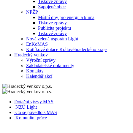
Tiskové zprávy
Zapojené obce
NPŽP
Místní dny pro energii a klima
Tiskové zprávy
Publicita projektu
Tiskové zprávy
Nová zelená úsporám Light
EnKoMAS
Kotlíkové dotace Královéhradeckého kraje
Hradecký venkov
Výroční zprávy
Zakladatelské dokumenty
Kontakty
Kalendář akcí
Dotační výzvy MAS
NZÚ Light
Co se povedlo s MAS
Komunitní práce