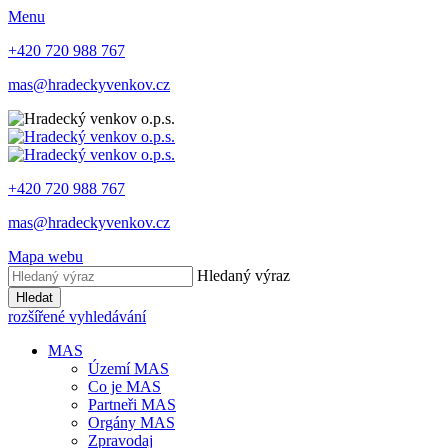
Menu
+420 720 988 767
mas@hradeckyvenkov.cz
+420 720 988 767
mas@hradeckyvenkov.cz
Mapa webu
Hledaný výraz
Hledat
rozšířené vyhledávání
MAS
Území MAS
Co je MAS
Partneři MAS
Orgány MAS
Zpravodaj