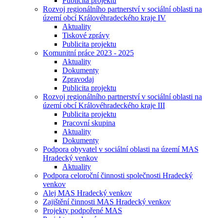
Publicita projektu
Rozvoj regionálního partnerství v sociální oblasti na
území obcí Královéhradeckého kraje IV
Aktuality
Tiskové zprávy
Publicita projektu
Komunitní práce 2023 - 2025
Aktuality
Dokumenty
Zpravodaj
Publicita projektu
Rozvoj regionálního partnerství v sociální oblasti na
území obcí Královéhradeckého kraje III
Publicita projektu
Pracovní skupina
Aktuality
Dokumenty
Podpora obyvatel v sociální oblasti na území MAS
Hradecký venkov
Aktuality
Podpora celoroční činnosti společnosti Hradecký
venkov
Alej MAS Hradecký venkov
Zajištění činnosti MAS Hradecký venkov
Projekty podpořené MAS