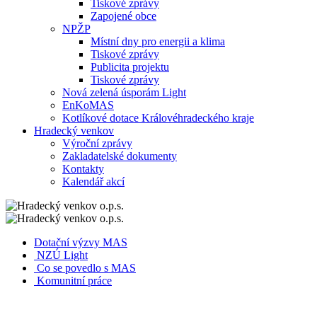
Tiskové zprávy
Zapojené obce
NPŽP
Místní dny pro energii a klima
Tiskové zprávy
Publicita projektu
Tiskové zprávy
Nová zelená úsporám Light
EnKoMAS
Kotlíkové dotace Královéhradeckého kraje
Hradecký venkov
Výroční zprávy
Zakladatelské dokumenty
Kontakty
Kalendář akcí
Dotační výzvy MAS
NZÚ Light
Co se povedlo s MAS
Komunitní práce