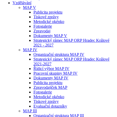
Vzdělávání
MAP V
Publicita projektu
Tiskové zprávy
Metodické okénko
Fotogalerie
Zpravodaj
Dokumenty MAP V
Strategický rámec MAP ORP Hradec Králové
2021 - 2027
MAP IV
Organizační struktura MAP IV
Strategický rámec MAP ORP Hradec Králové
2021-2027
Řídicí výbor MAP IV
Pracovní skupiny MAP IV
Dokumenty MAP IV
Publicita projektu
Zpravodajíček MAP
Fotogalerie
Metodické okénko
Tiskové zprávy
Evaluační dotazníky
MAP III
Organizační struktura MAP III