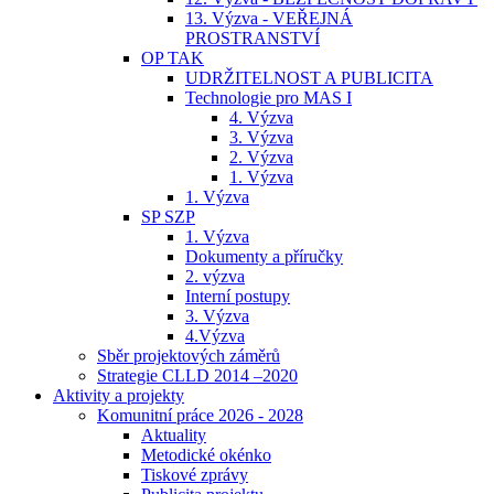
13. Výzva - VEŘEJNÁ
PROSTRANSTVÍ
OP TAK
UDRŽITELNOST A PUBLICITA
Technologie pro MAS I
4. Výzva
3. Výzva
2. Výzva
1. Výzva
1. Výzva
SP SZP
1. Výzva
Dokumenty a příručky
2. výzva
Interní postupy
3. Výzva
4.Výzva
Sběr projektových záměrů
Strategie CLLD 2014 –2020
Aktivity a projekty
Komunitní práce 2026 - 2028
Aktuality
Metodické okénko
Tiskové zprávy