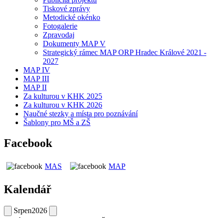
Tiskové zprávy
Metodické okénko
Fotogalerie
Zpravodaj
Dokumenty MAP V
Strategický rámec MAP ORP Hradec Králové 2021 -
2027
MAP IV
MAP III
MAP II
Za kulturou v KHK 2025
Za kulturou v KHK 2026
Naučné stezky a místa pro poznávání
Šablony pro MŠ a ZŠ
Facebook
MAS
MAP
Kalendář
Srpen
2026