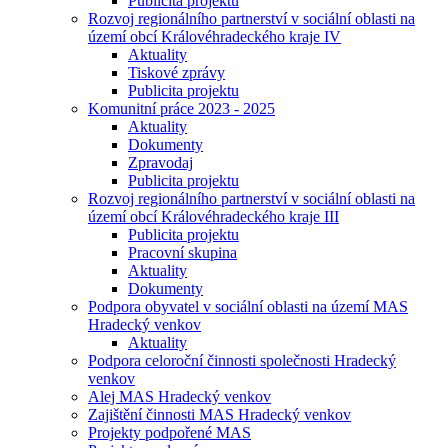
Publicita projektu
Rozvoj regionálního partnerství v sociální oblasti na
území obcí Královéhradeckého kraje IV
Aktuality
Tiskové zprávy
Publicita projektu
Komunitní práce 2023 - 2025
Aktuality
Dokumenty
Zpravodaj
Publicita projektu
Rozvoj regionálního partnerství v sociální oblasti na
území obcí Královéhradeckého kraje III
Publicita projektu
Pracovní skupina
Aktuality
Dokumenty
Podpora obyvatel v sociální oblasti na území MAS
Hradecký venkov
Aktuality
Podpora celoroční činnosti společnosti Hradecký
venkov
Alej MAS Hradecký venkov
Zajištění činnosti MAS Hradecký venkov
Projekty podpořené MAS