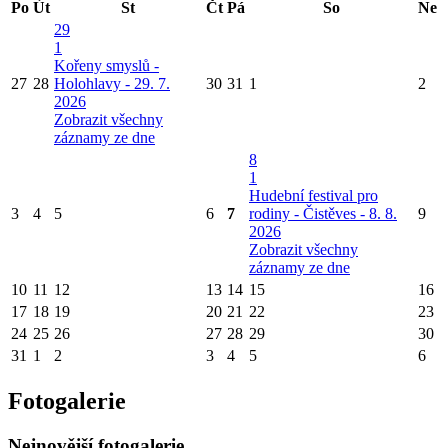
Po
Út
St
Čt
Pá
So
Ne
29
1
Kořeny smyslů -
27
28
Holohlavy - 29. 7.
30
31
1
2
2026
Zobrazit všechny
záznamy ze dne
8
1
Hudební festival pro
3
4
5
6
7
rodiny - Čistěves - 8. 8.
9
2026
Zobrazit všechny
záznamy ze dne
10
11
12
13
14
15
16
17
18
19
20
21
22
23
24
25
26
27
28
29
30
31
1
2
3
4
5
6
Fotogalerie
Nejnovější fotogalerie