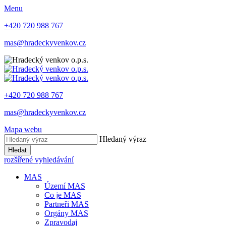
Menu
+420 720 988 767
mas@hradeckyvenkov.cz
+420 720 988 767
mas@hradeckyvenkov.cz
Mapa webu
Hledaný výraz
Hledat
rozšířené vyhledávání
MAS
Území MAS
Co je MAS
Partneři MAS
Orgány MAS
Zpravodaj