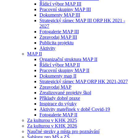
Řídicí výbor MAP III
Pracovní skupiny MAP III
Dokumenty MAP III
Strategický rámec MAP III ORP HK 2021 -
2027
Fotogalerie MAP III
Zpravodaj MAP III
Publicita projektu
Aktivity
MAP II
Organizační struktura MAP II
Řídicí výbor MAP II
Pracovní skupiny MAP II
Dokumenty map II
Strategický rámec MAP ORP HK 2021-2027
Zpravodaj MAP
Zrealizované projekty škol
Příklady dobré praxe
Inspirace do výuky
Aktivity mateřinek v době Covid-19
Fotogalerie MAP II
Za kulturou v KHK 2025
Za kulturou v KHK 2026
Naučné stezky a místa pro poznávání
Šablony pro MŠ a ZŠ