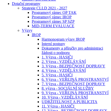
Dotační programy
Strategie CLLD 2021 - 2027
Programový rámec OP TAK
Programový rámec IROP
Programový rámec SP SZP
MID-TERM EVALUACE
Výzvy
IROP
Harmonogram výzev IROP
Interní postupy
Dokumenty a příručky pro administraci
žádosti o podporu
1. Výzva - HASIČI
2. Výzva - VZDĚLÁVÁNÍ
3. Výzva - BEZPEČNOST DOPRAVY
4. Výzva - VZDĚLÁVÁNÍ
5. Výzva - HASIČI
6. Výzva - VEŘEJNÁ PROSTRANSTVÍ
7. Výzva - BEZPEČNOST DOPRAVY
8. výzva - SOCIÁLNÍ SLUŽBY
9. Výzva - VEŘEJNÁ PROSTRANSTVÍ
10. Výzva - VZDĚLÁVÁNÍ
UDRŽITELNOST A PUBLICITA
11. Výzva - HASIČI
12. Výzva - BEZPEČNOST DOPRAVY