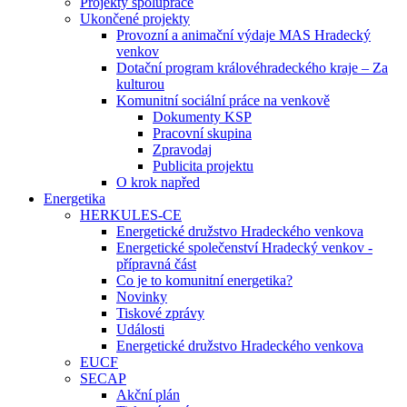
Projekty spolupráce
Ukončené projekty
Provozní a animační výdaje MAS Hradecký
venkov
Dotační program královéhradeckého kraje – Za
kulturou
Komunitní sociální práce na venkově
Dokumenty KSP
Pracovní skupina
Zpravodaj
Publicita projektu
O krok napřed
Energetika
HERKULES-CE
Energetické družstvo Hradeckého venkova
Energetické společenství Hradecký venkov -
přípravná část
Co je to komunitní energetika?
Novinky
Tiskové zprávy
Události
Energetické družstvo Hradeckého venkova
EUCF
SECAP
Akční plán