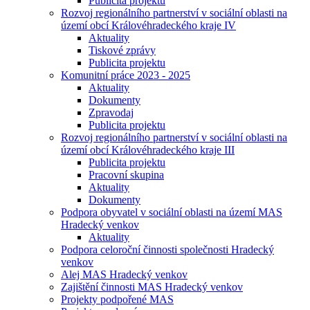
Publicita projektu
Rozvoj regionálního partnerství v sociální oblasti na
území obcí Královéhradeckého kraje IV
Aktuality
Tiskové zprávy
Publicita projektu
Komunitní práce 2023 - 2025
Aktuality
Dokumenty
Zpravodaj
Publicita projektu
Rozvoj regionálního partnerství v sociální oblasti na
území obcí Královéhradeckého kraje III
Publicita projektu
Pracovní skupina
Aktuality
Dokumenty
Podpora obyvatel v sociální oblasti na území MAS
Hradecký venkov
Aktuality
Podpora celoroční činnosti společnosti Hradecký
venkov
Alej MAS Hradecký venkov
Zajištění činnosti MAS Hradecký venkov
Projekty podpořené MAS