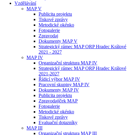
Vzdělávání
MAP V
Publicita projektu
Tiskové zprávy
Metodické okénko
Fotogalerie
Zpravodaj
Dokumenty MAP V
Strategický rámec MAP ORP Hradec Králové
2021 - 2027
MAP IV
Organizační struktura MAP IV
Strategický rámec MAP ORP Hradec Králové
2021-2027
Řídicí výbor MAP IV
Pracovní skupiny MAP IV
Dokumenty MAP IV
Publicita projektu
Zpravodajíček MAP
Fotogalerie
Metodické okénko
Tiskové zprávy
Evaluační dotazníky
MAP III
Organizační struktura MAP III