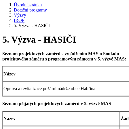
Úvodní stránka
Dotační programy
Výzvy
IROP
5. Výzva - HASIČI
5. Výzva - HASIČI
Seznam projektových záměrů s vyjádřením MAS o Souladu
projektového záměru s programovým rámcem v 5. výzvě MAS:
Název
Oprava a revitalizace požární nádrže obce Habřina
Seznam přijatých projektových záměrů v 5. výzvě MAS
Název
Žad