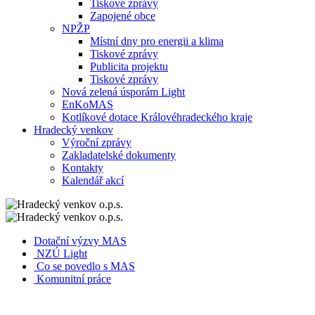
Tiskové zprávy
Zapojené obce
NPŽP
Místní dny pro energii a klima
Tiskové zprávy
Publicita projektu
Tiskové zprávy
Nová zelená úsporám Light
EnKoMAS
Kotlíkové dotace Královéhradeckého kraje
Hradecký venkov
Výroční zprávy
Zakladatelské dokumenty
Kontakty
Kalendář akcí
Dotační výzvy MAS
NZÚ Light
Co se povedlo s MAS
Komunitní práce