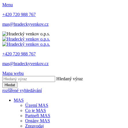
Menu
+420 720 988 767
mas@hradeckyvenkov.cz
+420 720 988 767
mas@hradeckyvenkov.cz
Mapa webu
Hledaný výraz
Hledat
rozšířené vyhledávání
MAS
Území MAS
Co je MAS
Partneři MAS
Orgány MAS
Zpravodaj