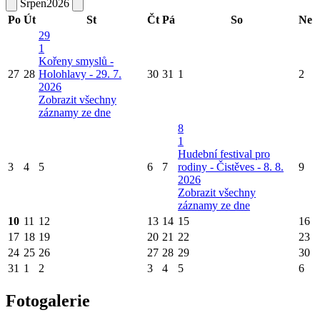
Srpen
2026
Po
Út
St
Čt
Pá
So
Ne
29
1
Kořeny smyslů -
27
28
Holohlavy - 29. 7.
30
31
1
2
2026
Zobrazit všechny
záznamy ze dne
8
1
Hudební festival pro
3
4
5
6
7
rodiny - Čistěves - 8. 8.
9
2026
Zobrazit všechny
záznamy ze dne
10
11
12
13
14
15
16
17
18
19
20
21
22
23
24
25
26
27
28
29
30
31
1
2
3
4
5
6
Fotogalerie