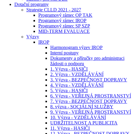
Dotační programy
Strategie CLLD 2021 - 2027
Programový rámec OP TAK
Programový rámec IROP
Programový rámec SP SZP
MID-TERM EVALUACE
Výzvy
IROP
Harmonogram výzev IROP
Interní postupy
Dokumenty a příručky pro administraci
žádosti o podporu
1. Výzva - HASIČI
2. Výzva - VZDĚLÁVÁNÍ
3. Výzva - BEZPEČNOST DOPRAVY
4. Výzva - VZDĚLÁVÁNÍ
5. Výzva - HASIČI
6. Výzva - VEŘEJNÁ PROSTRANSTVÍ
7. Výzva - BEZPEČNOST DOPRAVY
8. výzva - SOCIÁLNÍ SLUŽBY
9. Výzva - VEŘEJNÁ PROSTRANSTVÍ
10. Výzva - VZDĚLÁVÁNÍ
UDRŽITELNOST A PUBLICITA
11. Výzva - HASIČI
12. Výzva - BEZPEČNOST DOPRAVY