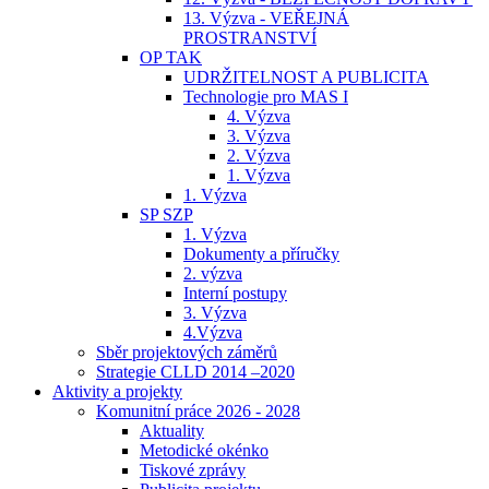
13. Výzva - VEŘEJNÁ
PROSTRANSTVÍ
OP TAK
UDRŽITELNOST A PUBLICITA
Technologie pro MAS I
4. Výzva
3. Výzva
2. Výzva
1. Výzva
1. Výzva
SP SZP
1. Výzva
Dokumenty a příručky
2. výzva
Interní postupy
3. Výzva
4.Výzva
Sběr projektových záměrů
Strategie CLLD 2014 –2020
Aktivity a projekty
Komunitní práce 2026 - 2028
Aktuality
Metodické okénko
Tiskové zprávy