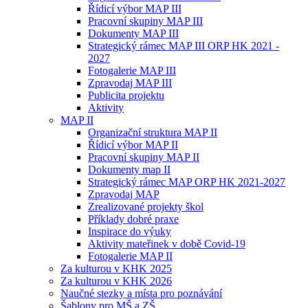
Řídicí výbor MAP III
Pracovní skupiny MAP III
Dokumenty MAP III
Strategický rámec MAP III ORP HK 2021 -
2027
Fotogalerie MAP III
Zpravodaj MAP III
Publicita projektu
Aktivity
MAP II
Organizační struktura MAP II
Řídicí výbor MAP II
Pracovní skupiny MAP II
Dokumenty map II
Strategický rámec MAP ORP HK 2021-2027
Zpravodaj MAP
Zrealizované projekty škol
Příklady dobré praxe
Inspirace do výuky
Aktivity mateřinek v době Covid-19
Fotogalerie MAP II
Za kulturou v KHK 2025
Za kulturou v KHK 2026
Naučné stezky a místa pro poznávání
Šablony pro MŠ a ZŠ