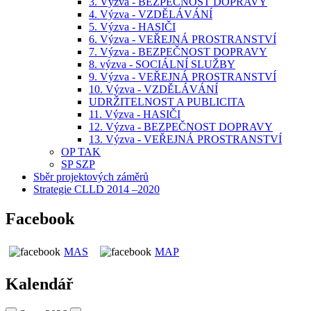
3. Výzva - BEZPEČNOST DOPRAVY
4. Výzva - VZDĚLÁVÁNÍ
5. Výzva - HASIČI
6. Výzva - VEŘEJNÁ PROSTRANSTVÍ
7. Výzva - BEZPEČNOST DOPRAVY
8. výzva - SOCIÁLNÍ SLUŽBY
9. Výzva - VEŘEJNÁ PROSTRANSTVÍ
10. Výzva - VZDĚLÁVÁNÍ
UDRŽITELNOST A PUBLICITA
11. Výzva - HASIČI
12. Výzva - BEZPEČNOST DOPRAVY
13. Výzva - VEŘEJNÁ PROSTRANSTVÍ
OP TAK
SP SZP
Sběr projektových záměrů
Strategie CLLD 2014 –2020
Facebook
MAS
MAP
Kalendář