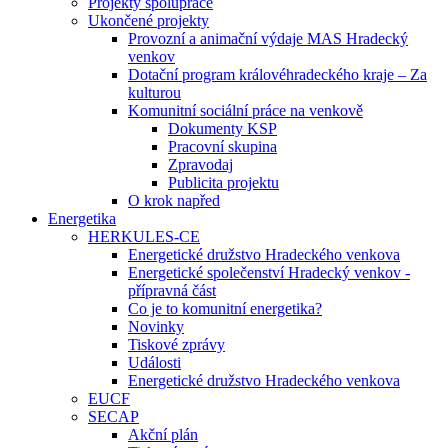
Projekty spolupráce
Ukončené projekty
Provozní a animační výdaje MAS Hradecký
venkov
Dotační program královéhradeckého kraje – Za
kulturou
Komunitní sociální práce na venkově
Dokumenty KSP
Pracovní skupina
Zpravodaj
Publicita projektu
O krok napřed
Energetika
HERKULES-CE
Energetické družstvo Hradeckého venkova
Energetické společenství Hradecký venkov -
přípravná část
Co je to komunitní energetika?
Novinky
Tiskové zprávy
Události
Energetické družstvo Hradeckého venkova
EUCF
SECAP
Akční plán