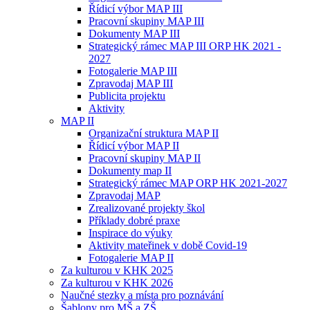
Řídicí výbor MAP III
Pracovní skupiny MAP III
Dokumenty MAP III
Strategický rámec MAP III ORP HK 2021 -
2027
Fotogalerie MAP III
Zpravodaj MAP III
Publicita projektu
Aktivity
MAP II
Organizační struktura MAP II
Řídicí výbor MAP II
Pracovní skupiny MAP II
Dokumenty map II
Strategický rámec MAP ORP HK 2021-2027
Zpravodaj MAP
Zrealizované projekty škol
Příklady dobré praxe
Inspirace do výuky
Aktivity mateřinek v době Covid-19
Fotogalerie MAP II
Za kulturou v KHK 2025
Za kulturou v KHK 2026
Naučné stezky a místa pro poznávání
Šablony pro MŠ a ZŠ