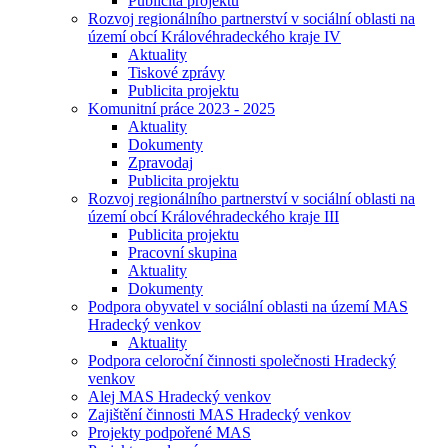
Publicita projektu
Rozvoj regionálního partnerství v sociální oblasti na
území obcí Královéhradeckého kraje IV
Aktuality
Tiskové zprávy
Publicita projektu
Komunitní práce 2023 - 2025
Aktuality
Dokumenty
Zpravodaj
Publicita projektu
Rozvoj regionálního partnerství v sociální oblasti na
území obcí Královéhradeckého kraje III
Publicita projektu
Pracovní skupina
Aktuality
Dokumenty
Podpora obyvatel v sociální oblasti na území MAS
Hradecký venkov
Aktuality
Podpora celoroční činnosti společnosti Hradecký
venkov
Alej MAS Hradecký venkov
Zajištění činnosti MAS Hradecký venkov
Projekty podpořené MAS