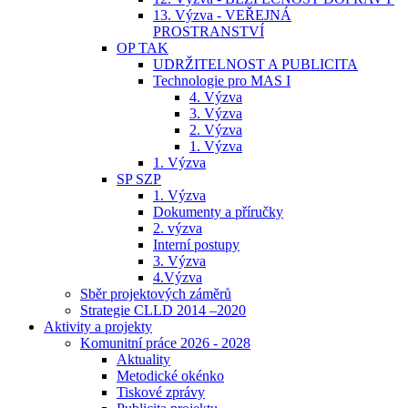
13. Výzva - VEŘEJNÁ
PROSTRANSTVÍ
OP TAK
UDRŽITELNOST A PUBLICITA
Technologie pro MAS I
4. Výzva
3. Výzva
2. Výzva
1. Výzva
1. Výzva
SP SZP
1. Výzva
Dokumenty a příručky
2. výzva
Interní postupy
3. Výzva
4.Výzva
Sběr projektových záměrů
Strategie CLLD 2014 –2020
Aktivity a projekty
Komunitní práce 2026 - 2028
Aktuality
Metodické okénko
Tiskové zprávy