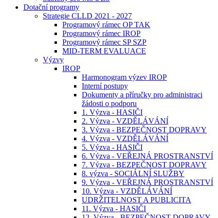
Dotační programy
Strategie CLLD 2021 - 2027
Programový rámec OP TAK
Programový rámec IROP
Programový rámec SP SZP
MID-TERM EVALUACE
Výzvy
IROP
Harmonogram výzev IROP
Interní postupy
Dokumenty a příručky pro administraci
žádosti o podporu
1. Výzva - HASIČI
2. Výzva - VZDĚLÁVÁNÍ
3. Výzva - BEZPEČNOST DOPRAVY
4. Výzva - VZDĚLÁVÁNÍ
5. Výzva - HASIČI
6. Výzva - VEŘEJNÁ PROSTRANSTVÍ
7. Výzva - BEZPEČNOST DOPRAVY
8. výzva - SOCIÁLNÍ SLUŽBY
9. Výzva - VEŘEJNÁ PROSTRANSTVÍ
10. Výzva - VZDĚLÁVÁNÍ
UDRŽITELNOST A PUBLICITA
11. Výzva - HASIČI
12. Výzva - BEZPEČNOST DOPRAVY