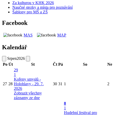
Za kulturou v KHK 2026
Naučné stezky a místa pro poznávání
Šablony pro MŠ a ZŠ
Facebook
MAS
MAP
Kalendář
Srpen
2026
Po
Út
St
Čt
Pá
So
Ne
29
1
Kořeny smyslů -
27
28
Holohlavy - 29. 7.
30
31
1
2
2026
Zobrazit všechny
záznamy ze dne
8
1
Hudební festival pro