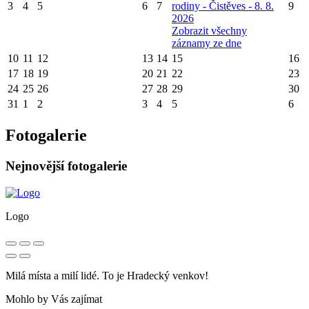
3
4
5
6
7
rodiny - Čistěves - 8. 8.
9
2026
Zobrazit všechny
záznamy ze dne
10
11
12
13
14
15
16
17
18
19
20
21
22
23
24
25
26
27
28
29
30
31
1
2
3
4
5
6
Fotogalerie
Nejnovější fotogalerie
Logo
Milá místa a milí lidé. To je Hradecký venkov!
Mohlo by Vás zajímat