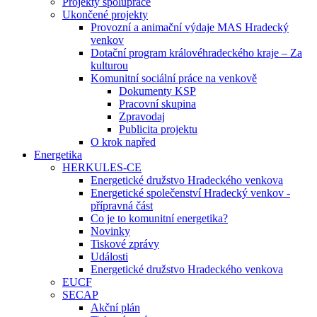
Projekty spolupráce
Ukončené projekty
Provozní a animační výdaje MAS Hradecký
venkov
Dotační program královéhradeckého kraje – Za
kulturou
Komunitní sociální práce na venkově
Dokumenty KSP
Pracovní skupina
Zpravodaj
Publicita projektu
O krok napřed
Energetika
HERKULES-CE
Energetické družstvo Hradeckého venkova
Energetické společenství Hradecký venkov -
přípravná část
Co je to komunitní energetika?
Novinky
Tiskové zprávy
Události
Energetické družstvo Hradeckého venkova
EUCF
SECAP
Akční plán