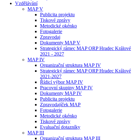
Vzdělávání
MAP V
Publicita projektu
Tiskové zprávy
Metodické okénko
Fotogalerie
Zpravodaj
Dokumenty MAP V
Strategický rámec MAP ORP Hradec Králové
2021 - 2027
MAP IV
Organizační struktura MAP IV
Strategický rámec MAP ORP Hradec Králové
2021-2027
Řídicí výbor MAP IV
Pracovní skupiny MAP IV
Dokumenty MAP IV
Publicita projektu
Zpravodajíček MAP
Fotogalerie
Metodické okénko
Tiskové zprávy
Evaluační dotazníky
MAP III
Organizační struktura MAP III