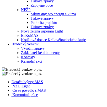
Tiskové zprávy
Zapojené obce
NPŽP
Místní dny pro energii a klima
Tiskové zprávy
Publicita projektu
Tiskové zprávy
Nová zelená úsporám Light
EnKoMAS
Kotlíkové dotace Královéhradeckého kraje
Hradecký venkov
Výroční zprávy
Zakladatelské dokumenty
Kontakty
Kalendář akcí
Dotační výzvy MAS
NZÚ Light
Co se povedlo s MAS
Komunitní práce