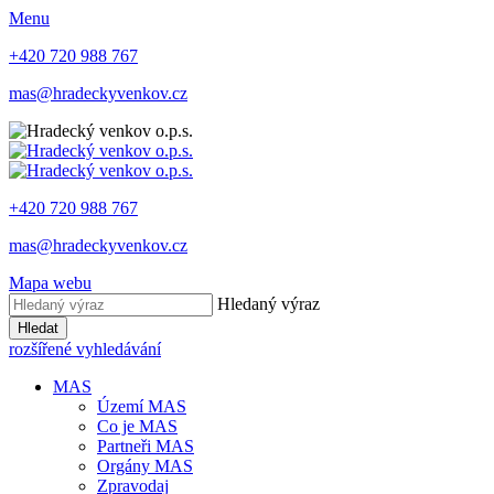
Menu
+420 720 988 767
mas@hradeckyvenkov.cz
+420 720 988 767
mas@hradeckyvenkov.cz
Mapa webu
Hledaný výraz
Hledat
rozšířené vyhledávání
MAS
Území MAS
Co je MAS
Partneři MAS
Orgány MAS
Zpravodaj