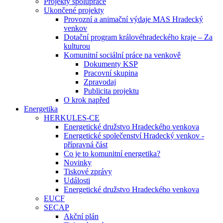
Projekty spolupráce
Ukončené projekty
Provozní a animační výdaje MAS Hradecký
venkov
Dotační program královéhradeckého kraje – Za
kulturou
Komunitní sociální práce na venkově
Dokumenty KSP
Pracovní skupina
Zpravodaj
Publicita projektu
O krok napřed
Energetika
HERKULES-CE
Energetické družstvo Hradeckého venkova
Energetické společenství Hradecký venkov -
přípravná část
Co je to komunitní energetika?
Novinky
Tiskové zprávy
Události
Energetické družstvo Hradeckého venkova
EUCF
SECAP
Akční plán