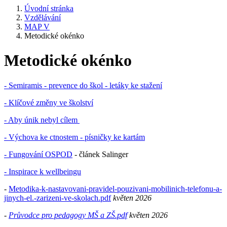
Úvodní stránka
Vzdělávání
MAP V
Metodické okénko
Metodické okénko
- Semiramis - prevence do škol - letáky ke stažení
- Klíčové změny ve školství
- Aby únik nebyl cílem
- Výchova ke ctnostem - písničky ke kartám
- Fungování OSPOD
- článek Salinger
- Inspirace k wellbeingu
-
Metodika-k-nastavovani-pravidel-pouzivani-mobilinich-telefonu-a-
jinych-el.-zarizeni-ve-skolach.pdf
květen 2026
-
Průvodce pro pedagogy MŠ a ZŠ.pdf
květen 2026