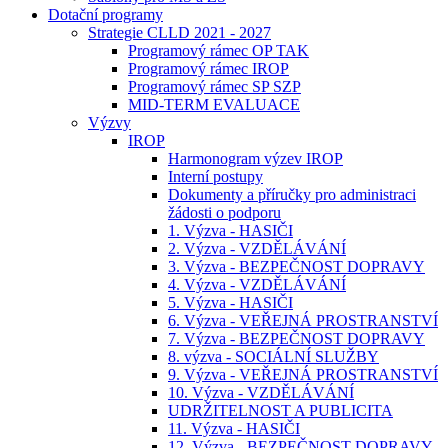
Dotační programy
Strategie CLLD 2021 - 2027
Programový rámec OP TAK
Programový rámec IROP
Programový rámec SP SZP
MID-TERM EVALUACE
Výzvy
IROP
Harmonogram výzev IROP
Interní postupy
Dokumenty a příručky pro administraci
žádosti o podporu
1. Výzva - HASIČI
2. Výzva - VZDĚLÁVÁNÍ
3. Výzva - BEZPEČNOST DOPRAVY
4. Výzva - VZDĚLÁVÁNÍ
5. Výzva - HASIČI
6. Výzva - VEŘEJNÁ PROSTRANSTVÍ
7. Výzva - BEZPEČNOST DOPRAVY
8. výzva - SOCIÁLNÍ SLUŽBY
9. Výzva - VEŘEJNÁ PROSTRANSTVÍ
10. Výzva - VZDĚLÁVÁNÍ
UDRŽITELNOST A PUBLICITA
11. Výzva - HASIČI
12. Výzva - BEZPEČNOST DOPRAVY