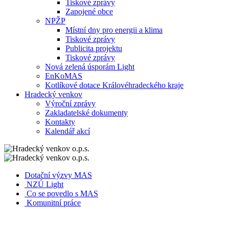
Tiskové zprávy
Zapojené obce
NPŽP
Místní dny pro energii a klima
Tiskové zprávy
Publicita projektu
Tiskové zprávy
Nová zelená úsporám Light
EnKoMAS
Kotlíkové dotace Královéhradeckého kraje
Hradecký venkov
Výroční zprávy
Zakladatelské dokumenty
Kontakty
Kalendář akcí
Dotační výzvy MAS
NZÚ Light
Co se povedlo s MAS
Komunitní práce