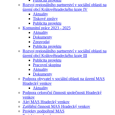
Publicita projektu
Rozvoj regionálního partnerství v sociální oblasti na
území obcí Královéhradeckého kraje IV
Aktuality
Tiskové zprávy
Publicita projektu
Komunitní práce 2023 - 2025
Aktuality
Dokumenty
Zpravodaj
Publicita projektu
Rozvoj regionálního partnerství v sociální oblasti na
území obcí Královéhradeckého kraje III
Publicita projektu
Pracovní skupina
Aktuality
Dokumenty
Podpora obyvatel v sociální oblasti na území MAS
Hradecký venkov
Aktuality
Podpora celoroční činnosti společnosti Hradecký
venkov
Alej MAS Hradecký venkov
Zajištění činnosti MAS Hradecký venkov
Projekty podpořené MAS