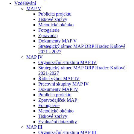
Vzdělávání
MAP V
Publicita projektu
Tiskové zprávy
Metodické okénko
Fotogalerie
Zpravodaj
Dokumenty MAP V
Strategický rámec MAP ORP Hradec Králové
2021 - 2027
MAP IV
Organizační struktura MAP IV
Strategický rámec MAP ORP Hradec Králové
2021-2027
Řídicí výbor MAP IV
Pracovní skupiny MAP IV
Dokumenty MAP IV
Publicita projektu
Zpravodajíček MAP
Fotogalerie
Metodické okénko
Tiskové zprávy
Evaluační dotazníky
MAP III
Organizační struktura MAP III