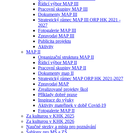
Řídicí výbor MAP III
Pracovní skupiny MAP III
Dokumenty MAP III
Strategický rámec MAP III ORP HK 2021 -
2027
Fotogalerie MAP III
Zpravodaj MAP III
Publicita projektu
Aktivity
MAP II
Organizační struktura MAP II
Řídicí výbor MAP II
Pracovní skupiny MAP II
Dokumenty map II
Strategický rámec MAP ORP HK 2021-2027
Zpravodaj MAP
Zrealizované projekty škol
Příklady dobré praxe
Inspirace do výuky
Aktivity mateřinek v době Covid-19
Fotogalerie MAP II
Za kulturou v KHK 2025
Za kulturou v KHK 2026
Naučné stezky a místa pro poznávání
Šablony pro MŠ a ZŠ