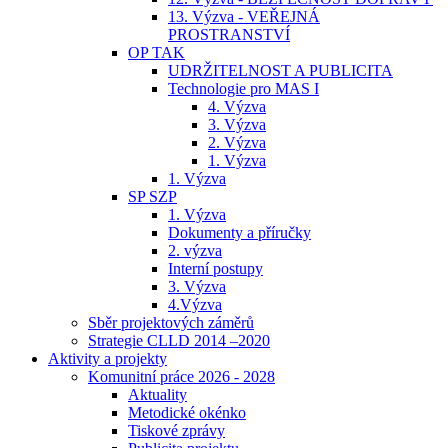
13. Výzva - VEŘEJNÁ
PROSTRANSTVÍ
OP TAK
UDRŽITELNOST A PUBLICITA
Technologie pro MAS I
4. Výzva
3. Výzva
2. Výzva
1. Výzva
1. Výzva
SP SZP
1. Výzva
Dokumenty a příručky
2. výzva
Interní postupy
3. Výzva
4.Výzva
Sběr projektových záměrů
Strategie CLLD 2014 –2020
Aktivity a projekty
Komunitní práce 2026 - 2028
Aktuality
Metodické okénko
Tiskové zprávy