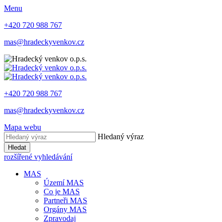
Menu
+420 720 988 767
mas@hradeckyvenkov.cz
+420 720 988 767
mas@hradeckyvenkov.cz
Mapa webu
Hledaný výraz
Hledat
rozšířené vyhledávání
MAS
Území MAS
Co je MAS
Partneři MAS
Orgány MAS
Zpravodaj