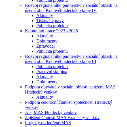
Publicita projektu
Rozvoj regionálního partnerství v sociální oblasti na
území obcí Královéhradeckého kraje IV
Aktuality
Tiskové zprávy
Publicita projektu
Komunitní práce 2023 - 2025
Aktuality
Dokumenty
Zpravodaj
Publicita projektu
Rozvoj regionálního partnerství v sociální oblasti na
území obcí Královéhradeckého kraje III
Publicita projektu
Pracovní skupina
Aktuality
Dokumenty
Podpora obyvatel v sociální oblasti na území MAS
Hradecký venkov
Aktuality
Podpora celoroční činnosti společnosti Hradecký
venkov
Alej MAS Hradecký venkov
Zajištění činnosti MAS Hradecký venkov
Projekty podpořené MAS