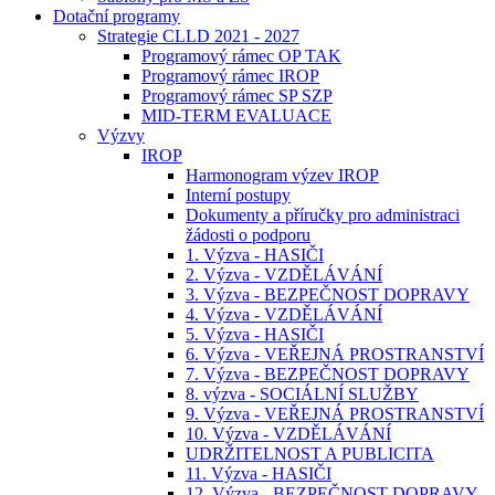
Dotační programy
Strategie CLLD 2021 - 2027
Programový rámec OP TAK
Programový rámec IROP
Programový rámec SP SZP
MID-TERM EVALUACE
Výzvy
IROP
Harmonogram výzev IROP
Interní postupy
Dokumenty a příručky pro administraci
žádosti o podporu
1. Výzva - HASIČI
2. Výzva - VZDĚLÁVÁNÍ
3. Výzva - BEZPEČNOST DOPRAVY
4. Výzva - VZDĚLÁVÁNÍ
5. Výzva - HASIČI
6. Výzva - VEŘEJNÁ PROSTRANSTVÍ
7. Výzva - BEZPEČNOST DOPRAVY
8. výzva - SOCIÁLNÍ SLUŽBY
9. Výzva - VEŘEJNÁ PROSTRANSTVÍ
10. Výzva - VZDĚLÁVÁNÍ
UDRŽITELNOST A PUBLICITA
11. Výzva - HASIČI
12. Výzva - BEZPEČNOST DOPRAVY