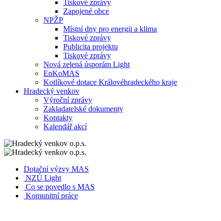
Tiskové zprávy
Zapojené obce
NPŽP
Místní dny pro energii a klima
Tiskové zprávy
Publicita projektu
Tiskové zprávy
Nová zelená úsporám Light
EnKoMAS
Kotlíkové dotace Královéhradeckého kraje
Hradecký venkov
Výroční zprávy
Zakladatelské dokumenty
Kontakty
Kalendář akcí
Dotační výzvy MAS
NZÚ Light
Co se povedlo s MAS
Komunitní práce