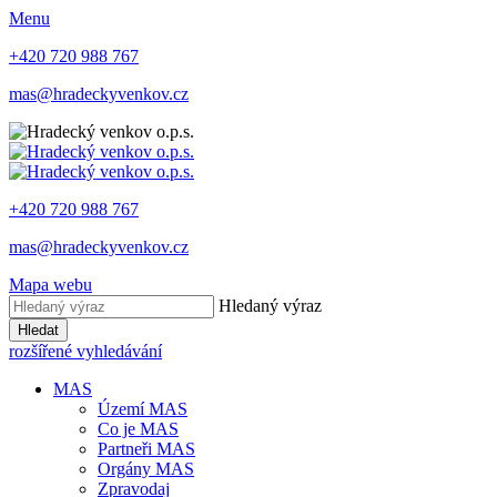
Menu
+420 720 988 767
mas@hradeckyvenkov.cz
+420 720 988 767
mas@hradeckyvenkov.cz
Mapa webu
Hledaný výraz
Hledat
rozšířené vyhledávání
MAS
Území MAS
Co je MAS
Partneři MAS
Orgány MAS
Zpravodaj