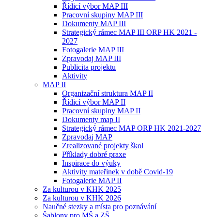
Řídicí výbor MAP III
Pracovní skupiny MAP III
Dokumenty MAP III
Strategický rámec MAP III ORP HK 2021 -
2027
Fotogalerie MAP III
Zpravodaj MAP III
Publicita projektu
Aktivity
MAP II
Organizační struktura MAP II
Řídicí výbor MAP II
Pracovní skupiny MAP II
Dokumenty map II
Strategický rámec MAP ORP HK 2021-2027
Zpravodaj MAP
Zrealizované projekty škol
Příklady dobré praxe
Inspirace do výuky
Aktivity mateřinek v době Covid-19
Fotogalerie MAP II
Za kulturou v KHK 2025
Za kulturou v KHK 2026
Naučné stezky a místa pro poznávání
Šablony pro MŠ a ZŠ