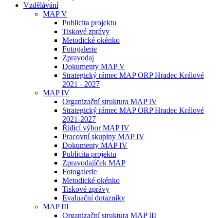
Vzdělávání
MAP V
Publicita projektu
Tiskové zprávy
Metodické okénko
Fotogalerie
Zpravodaj
Dokumenty MAP V
Strategický rámec MAP ORP Hradec Králové
2021 - 2027
MAP IV
Organizační struktura MAP IV
Strategický rámec MAP ORP Hradec Králové
2021-2027
Řídicí výbor MAP IV
Pracovní skupiny MAP IV
Dokumenty MAP IV
Publicita projektu
Zpravodajíček MAP
Fotogalerie
Metodické okénko
Tiskové zprávy
Evaluační dotazníky
MAP III
Organizační struktura MAP III