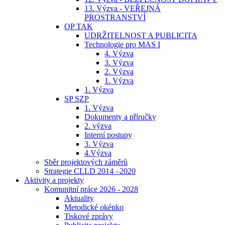
13. Výzva - VEŘEJNÁ
PROSTRANSTVÍ
OP TAK
UDRŽITELNOST A PUBLICITA
Technologie pro MAS I
4. Výzva
3. Výzva
2. Výzva
1. Výzva
1. Výzva
SP SZP
1. Výzva
Dokumenty a příručky
2. výzva
Interní postupy
3. Výzva
4.Výzva
Sběr projektových záměrů
Strategie CLLD 2014 –2020
Aktivity a projekty
Komunitní práce 2026 - 2028
Aktuality
Metodické okénko
Tiskové zprávy