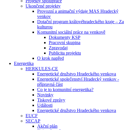
Projekty spolupráce
Ukončené projekty
Provozní a animační výdaje MAS Hradecký
venkov
Dotační program královéhradeckého kraje – Za
kulturou
Komunitní sociální práce na venkově
Dokumenty KSP
Pracovní skupina
Zpravodaj
Publicita projektu
O krok napřed
Energetika
HERKULES-CE
Energetické družstvo Hradeckého venkova
Energetické společenství Hradecký venkov -
přípravná část
Co je to komunitní energetika?
Novinky
Tiskové zprávy
Události
Energetické družstvo Hradeckého venkova
EUCF
SECAP
Akční plán