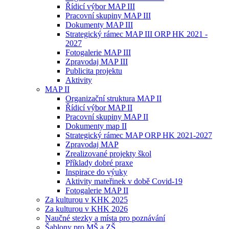
Řídicí výbor MAP III
Pracovní skupiny MAP III
Dokumenty MAP III
Strategický rámec MAP III ORP HK 2021 -
2027
Fotogalerie MAP III
Zpravodaj MAP III
Publicita projektu
Aktivity
MAP II
Organizační struktura MAP II
Řídicí výbor MAP II
Pracovní skupiny MAP II
Dokumenty map II
Strategický rámec MAP ORP HK 2021-2027
Zpravodaj MAP
Zrealizované projekty škol
Příklady dobré praxe
Inspirace do výuky
Aktivity mateřinek v době Covid-19
Fotogalerie MAP II
Za kulturou v KHK 2025
Za kulturou v KHK 2026
Naučné stezky a místa pro poznávání
Šablony pro MŠ a ZŠ