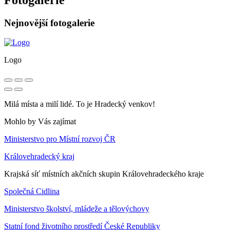
Nejnovější fotogalerie
Logo
Milá místa a milí lidé. To je Hradecký venkov!
Mohlo by Vás zajímat
Ministerstvo pro Místní rozvoj ČR
Královehradecký kraj
Krajská síť místních akčních skupin Královehradeckého kraje
Společná Cidlina
Ministerstvo školství, mládeže a tělovýchovy
Statní fond životního prostředí České Republiky