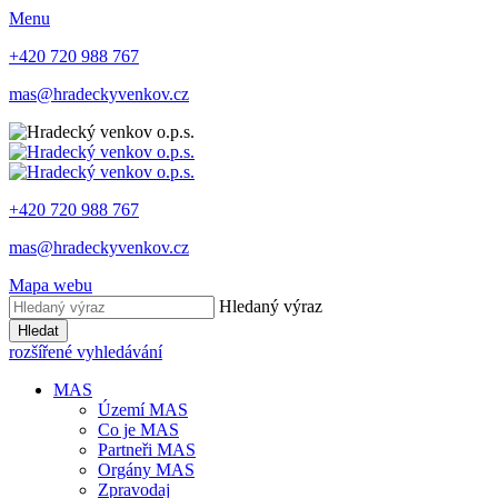
Menu
+420 720 988 767
mas@hradeckyvenkov.cz
+420 720 988 767
mas@hradeckyvenkov.cz
Mapa webu
Hledaný výraz
Hledat
rozšířené vyhledávání
MAS
Území MAS
Co je MAS
Partneři MAS
Orgány MAS
Zpravodaj