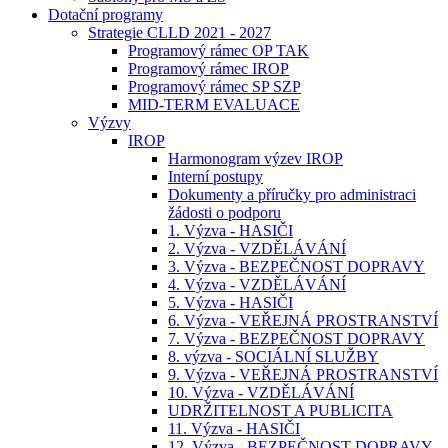
Dotační programy
Strategie CLLD 2021 - 2027
Programový rámec OP TAK
Programový rámec IROP
Programový rámec SP SZP
MID-TERM EVALUACE
Výzvy
IROP
Harmonogram výzev IROP
Interní postupy
Dokumenty a příručky pro administraci
žádosti o podporu
1. Výzva - HASIČI
2. Výzva - VZDĚLÁVÁNÍ
3. Výzva - BEZPEČNOST DOPRAVY
4. Výzva - VZDĚLÁVÁNÍ
5. Výzva - HASIČI
6. Výzva - VEŘEJNÁ PROSTRANSTVÍ
7. Výzva - BEZPEČNOST DOPRAVY
8. výzva - SOCIÁLNÍ SLUŽBY
9. Výzva - VEŘEJNÁ PROSTRANSTVÍ
10. Výzva - VZDĚLÁVÁNÍ
UDRŽITELNOST A PUBLICITA
11. Výzva - HASIČI
12. Výzva - BEZPEČNOST DOPRAVY