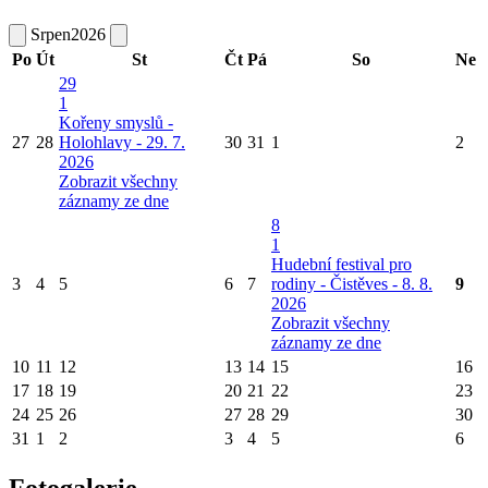
Srpen
2026
Po
Út
St
Čt
Pá
So
Ne
29
1
Kořeny smyslů -
27
28
Holohlavy - 29. 7.
30
31
1
2
2026
Zobrazit všechny
záznamy ze dne
8
1
Hudební festival pro
3
4
5
6
7
rodiny - Čistěves - 8. 8.
9
2026
Zobrazit všechny
záznamy ze dne
10
11
12
13
14
15
16
17
18
19
20
21
22
23
24
25
26
27
28
29
30
31
1
2
3
4
5
6
Fotogalerie