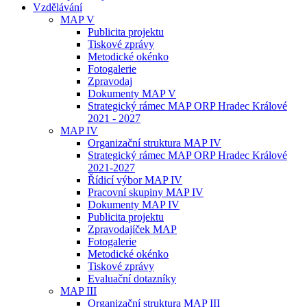
Vzdělávání
MAP V
Publicita projektu
Tiskové zprávy
Metodické okénko
Fotogalerie
Zpravodaj
Dokumenty MAP V
Strategický rámec MAP ORP Hradec Králové
2021 - 2027
MAP IV
Organizační struktura MAP IV
Strategický rámec MAP ORP Hradec Králové
2021-2027
Řídicí výbor MAP IV
Pracovní skupiny MAP IV
Dokumenty MAP IV
Publicita projektu
Zpravodajíček MAP
Fotogalerie
Metodické okénko
Tiskové zprávy
Evaluační dotazníky
MAP III
Organizační struktura MAP III