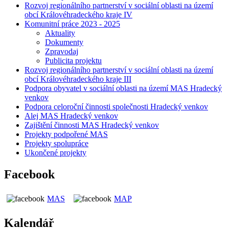
Rozvoj regionálního partnerství v sociální oblasti na území
obcí Královéhradeckého kraje IV
Komunitní práce 2023 - 2025
Aktuality
Dokumenty
Zpravodaj
Publicita projektu
Rozvoj regionálního partnerství v sociální oblasti na území
obcí Královéhradeckého kraje III
Podpora obyvatel v sociální oblasti na území MAS Hradecký
venkov
Podpora celoroční činnosti společnosti Hradecký venkov
Alej MAS Hradecký venkov
Zajištění činnosti MAS Hradecký venkov
Projekty podpořené MAS
Projekty spolupráce
Ukončené projekty
Facebook
MAS
MAP
Kalendář