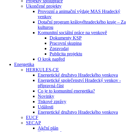
Projekty spolupráce
Ukončené projekty
Provozní a animační výdaje MAS Hradecký
venkov
Dotační program královéhradeckého kraje – Za
kulturou
Komunitní sociální práce na venkově
Dokumenty KSP
Pracovní skupina
Zpravodaj
Publicita projektu
O krok napřed
Energetika
HERKULES-CE
Energetické družstvo Hradeckého venkova
Energetické společenství Hradecký venkov -
přípravná část
Co je to komunitní energetika?
Novinky
Tiskové zprávy
Události
Energetické družstvo Hradeckého venkova
EUCF
SECAP
Akční plán