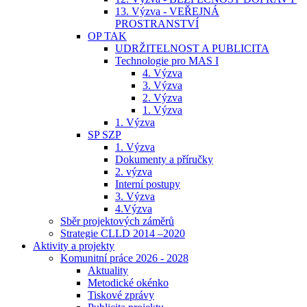
13. Výzva - VEŘEJNÁ
PROSTRANSTVÍ
OP TAK
UDRŽITELNOST A PUBLICITA
Technologie pro MAS I
4. Výzva
3. Výzva
2. Výzva
1. Výzva
1. Výzva
SP SZP
1. Výzva
Dokumenty a příručky
2. výzva
Interní postupy
3. Výzva
4.Výzva
Sběr projektových záměrů
Strategie CLLD 2014 –2020
Aktivity a projekty
Komunitní práce 2026 - 2028
Aktuality
Metodické okénko
Tiskové zprávy