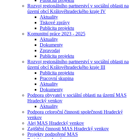
Publicita projektu
Rozvoj regionálního partnerství v sociální oblasti na
území obcí Královéhradeckého kraje IV
Aktuality
Tiskové zprávy
Publicita projektu
Komunitní práce 2023 - 2025
Aktuality
Dokumenty
Zpravodaj
Publicita projektu
Rozvoj regionálního partnerství v sociální oblasti na
území obcí Královéhradeckého kraje III
Publicita projektu
Pracovní skupina
Aktuality
Dokumenty
Podpora obyvatel v sociální oblasti na území MAS
Hradecký venkov
Aktuality
Podpora celoroční činnosti společnosti Hradecký
venkov
Alej MAS Hradecký venkov
Zajištění činnosti MAS Hradecký venkov
Projekty podpořené MAS