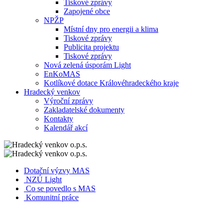
Tiskové zprávy
Zapojené obce
NPŽP
Místní dny pro energii a klima
Tiskové zprávy
Publicita projektu
Tiskové zprávy
Nová zelená úsporám Light
EnKoMAS
Kotlíkové dotace Královéhradeckého kraje
Hradecký venkov
Výroční zprávy
Zakladatelské dokumenty
Kontakty
Kalendář akcí
Dotační výzvy MAS
NZÚ Light
Co se povedlo s MAS
Komunitní práce