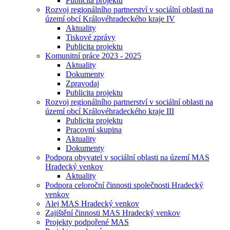
Publicita projektu
Rozvoj regionálního partnerství v sociální oblasti na
území obcí Královéhradeckého kraje IV
Aktuality
Tiskové zprávy
Publicita projektu
Komunitní práce 2023 - 2025
Aktuality
Dokumenty
Zpravodaj
Publicita projektu
Rozvoj regionálního partnerství v sociální oblasti na
území obcí Královéhradeckého kraje III
Publicita projektu
Pracovní skupina
Aktuality
Dokumenty
Podpora obyvatel v sociální oblasti na území MAS
Hradecký venkov
Aktuality
Podpora celoroční činnosti společnosti Hradecký
venkov
Alej MAS Hradecký venkov
Zajištění činnosti MAS Hradecký venkov
Projekty podpořené MAS