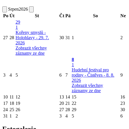
Srpen
2026
Po
Út
St
Čt
Pá
So
Ne
29
1
Kořeny smyslů -
27
28
Holohlavy - 29. 7.
30
31
1
2
2026
Zobrazit všechny
záznamy ze dne
8
1
Hudební festival pro
3
4
5
6
7
rodiny - Čistěves - 8. 8.
9
2026
Zobrazit všechny
záznamy ze dne
10
11
12
13
14
15
16
17
18
19
20
21
22
23
24
25
26
27
28
29
30
31
1
2
3
4
5
6
Fotogalerie