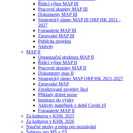
Řídicí výbor MAP III
Pracovní skupiny MAP III
Dokumenty MAP III
Strategický rámec MAP III ORP HK 2021 -
2027
Fotogalerie MAP III
Zpravodaj MAP III
Publicita projektu
Aktivity
MAP II
Organizační struktura MAP II
Řídicí výbor MAP II
Pracovní skupiny MAP II
Dokumenty map II
Strategický rámec MAP ORP HK 2021-2027
Zpravodaj MAP
Zrealizované projekty škol
Příklady dobré praxe
Inspirace do výuky
Aktivity mateřinek v době Covid-19
Fotogalerie MAP II
Za kulturou v KHK 2025
Za kulturou v KHK 2026
Naučné stezky a místa pro poznávání
Šablony pro MŠ a ZŠ