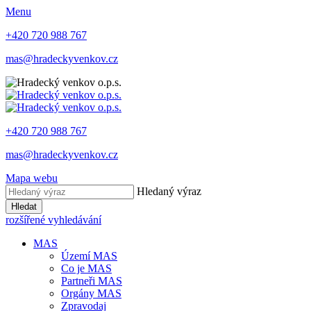
Menu
+420 720 988 767
mas@hradeckyvenkov.cz
+420 720 988 767
mas@hradeckyvenkov.cz
Mapa webu
Hledaný výraz
Hledat
rozšířené vyhledávání
MAS
Území MAS
Co je MAS
Partneři MAS
Orgány MAS
Zpravodaj