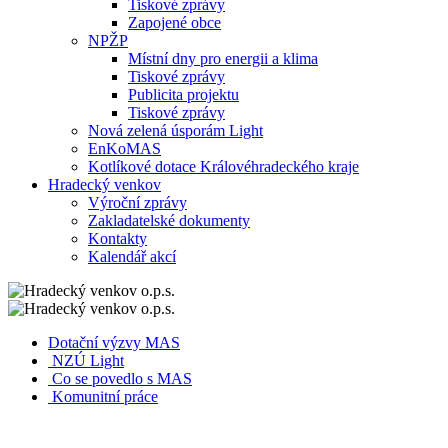
Tiskové zprávy
Zapojené obce
NPŽP
Místní dny pro energii a klima
Tiskové zprávy
Publicita projektu
Tiskové zprávy
Nová zelená úsporám Light
EnKoMAS
Kotlíkové dotace Královéhradeckého kraje
Hradecký venkov
Výroční zprávy
Zakladatelské dokumenty
Kontakty
Kalendář akcí
Dotační výzvy MAS
NZÚ Light
Co se povedlo s MAS
Komunitní práce