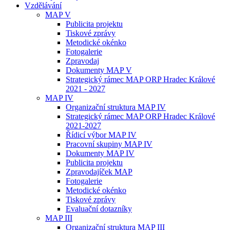
Vzdělávání
MAP V
Publicita projektu
Tiskové zprávy
Metodické okénko
Fotogalerie
Zpravodaj
Dokumenty MAP V
Strategický rámec MAP ORP Hradec Králové
2021 - 2027
MAP IV
Organizační struktura MAP IV
Strategický rámec MAP ORP Hradec Králové
2021-2027
Řídicí výbor MAP IV
Pracovní skupiny MAP IV
Dokumenty MAP IV
Publicita projektu
Zpravodajíček MAP
Fotogalerie
Metodické okénko
Tiskové zprávy
Evaluační dotazníky
MAP III
Organizační struktura MAP III