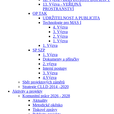
13. Výzva - VEŘEJNÁ
PROSTRANSTVÍ
OP TAK
UDRŽITELNOST A PUBLICITA
Technologie pro MAS I
4. Výzva
3. Výzva
2. Výzva
1. Výzva
1. Výzva
SP SZP
1. Výzva
Dokumenty a příručky
2. výzva
Interní postupy
3. Výzva
4.Výzva
Sběr projektových záměrů
Strategie CLLD 2014 –2020
Aktivity a projekty
Komunitní práce 2026 - 2028
Aktuality
Metodické okénko
Tiskové zprávy