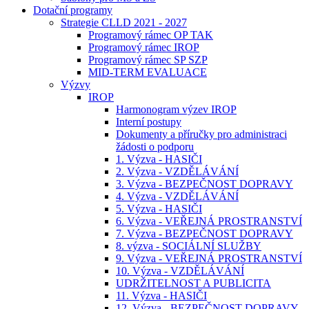
Dotační programy
Strategie CLLD 2021 - 2027
Programový rámec OP TAK
Programový rámec IROP
Programový rámec SP SZP
MID-TERM EVALUACE
Výzvy
IROP
Harmonogram výzev IROP
Interní postupy
Dokumenty a příručky pro administraci
žádosti o podporu
1. Výzva - HASIČI
2. Výzva - VZDĚLÁVÁNÍ
3. Výzva - BEZPEČNOST DOPRAVY
4. Výzva - VZDĚLÁVÁNÍ
5. Výzva - HASIČI
6. Výzva - VEŘEJNÁ PROSTRANSTVÍ
7. Výzva - BEZPEČNOST DOPRAVY
8. výzva - SOCIÁLNÍ SLUŽBY
9. Výzva - VEŘEJNÁ PROSTRANSTVÍ
10. Výzva - VZDĚLÁVÁNÍ
UDRŽITELNOST A PUBLICITA
11. Výzva - HASIČI
12. Výzva - BEZPEČNOST DOPRAVY