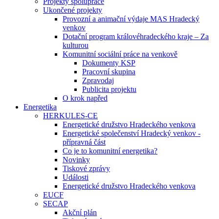
Projekty spolupráce
Ukončené projekty
Provozní a animační výdaje MAS Hradecký
venkov
Dotační program královéhradeckého kraje – Za
kulturou
Komunitní sociální práce na venkově
Dokumenty KSP
Pracovní skupina
Zpravodaj
Publicita projektu
O krok napřed
Energetika
HERKULES-CE
Energetické družstvo Hradeckého venkova
Energetické společenství Hradecký venkov -
přípravná část
Co je to komunitní energetika?
Novinky
Tiskové zprávy
Události
Energetické družstvo Hradeckého venkova
EUCF
SECAP
Akční plán