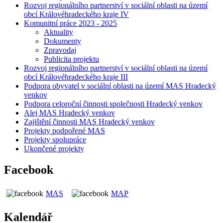
Rozvoj regionálního partnerství v sociální oblasti na území
obcí Královéhradeckého kraje IV
Komunitní práce 2023 - 2025
Aktuality
Dokumenty
Zpravodaj
Publicita projektu
Rozvoj regionálního partnerství v sociální oblasti na území
obcí Královéhradeckého kraje III
Podpora obyvatel v sociální oblasti na území MAS Hradecký
venkov
Podpora celoroční činnosti společnosti Hradecký venkov
Alej MAS Hradecký venkov
Zajištění činnosti MAS Hradecký venkov
Projekty podpořené MAS
Projekty spolupráce
Ukončené projekty
Facebook
MAS
MAP
Kalendář