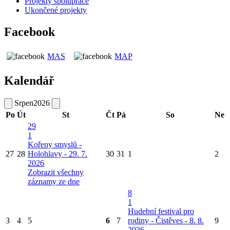
Projekty spolupráce
Ukončené projekty
Facebook
MAS
MAP
Kalendář
Srpen
2026
Po
Út
St
Čt
Pá
So
Ne
29
1
Kořeny smyslů -
27
28
Holohlavy - 29. 7.
30
31
1
2
2026
Zobrazit všechny
záznamy ze dne
8
1
Hudební festival pro
3
4
5
6
7
rodiny - Čistěves - 8. 8.
9
2026