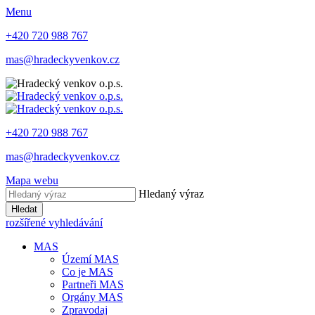
Menu
+420 720 988 767
mas@hradeckyvenkov.cz
+420 720 988 767
mas@hradeckyvenkov.cz
Mapa webu
Hledaný výraz
Hledat
rozšířené vyhledávání
MAS
Území MAS
Co je MAS
Partneři MAS
Orgány MAS
Zpravodaj