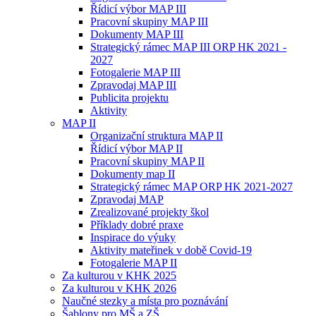
Řídicí výbor MAP III
Pracovní skupiny MAP III
Dokumenty MAP III
Strategický rámec MAP III ORP HK 2021 -
2027
Fotogalerie MAP III
Zpravodaj MAP III
Publicita projektu
Aktivity
MAP II
Organizační struktura MAP II
Řídicí výbor MAP II
Pracovní skupiny MAP II
Dokumenty map II
Strategický rámec MAP ORP HK 2021-2027
Zpravodaj MAP
Zrealizované projekty škol
Příklady dobré praxe
Inspirace do výuky
Aktivity mateřinek v době Covid-19
Fotogalerie MAP II
Za kulturou v KHK 2025
Za kulturou v KHK 2026
Naučné stezky a místa pro poznávání
Šablony pro MŠ a ZŠ