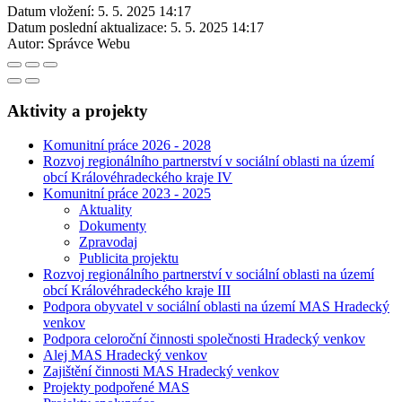
Datum vložení:
5. 5. 2025 14:17
Datum poslední aktualizace:
5. 5. 2025 14:17
Autor:
Správce Webu
Aktivity a projekty
Komunitní práce 2026 - 2028
Rozvoj regionálního partnerství v sociální oblasti na území
obcí Královéhradeckého kraje IV
Komunitní práce 2023 - 2025
Aktuality
Dokumenty
Zpravodaj
Publicita projektu
Rozvoj regionálního partnerství v sociální oblasti na území
obcí Královéhradeckého kraje III
Podpora obyvatel v sociální oblasti na území MAS Hradecký
venkov
Podpora celoroční činnosti společnosti Hradecký venkov
Alej MAS Hradecký venkov
Zajištění činnosti MAS Hradecký venkov
Projekty podpořené MAS