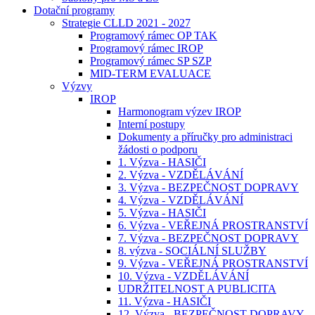
Dotační programy
Strategie CLLD 2021 - 2027
Programový rámec OP TAK
Programový rámec IROP
Programový rámec SP SZP
MID-TERM EVALUACE
Výzvy
IROP
Harmonogram výzev IROP
Interní postupy
Dokumenty a příručky pro administraci
žádosti o podporu
1. Výzva - HASIČI
2. Výzva - VZDĚLÁVÁNÍ
3. Výzva - BEZPEČNOST DOPRAVY
4. Výzva - VZDĚLÁVÁNÍ
5. Výzva - HASIČI
6. Výzva - VEŘEJNÁ PROSTRANSTVÍ
7. Výzva - BEZPEČNOST DOPRAVY
8. výzva - SOCIÁLNÍ SLUŽBY
9. Výzva - VEŘEJNÁ PROSTRANSTVÍ
10. Výzva - VZDĚLÁVÁNÍ
UDRŽITELNOST A PUBLICITA
11. Výzva - HASIČI
12. Výzva - BEZPEČNOST DOPRAVY