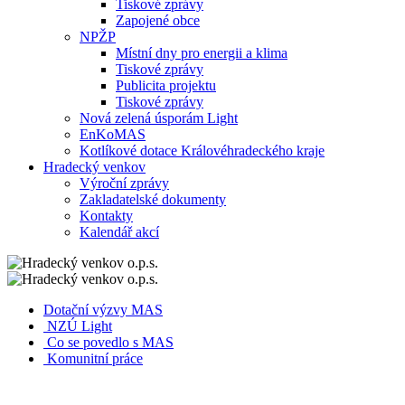
Tiskové zprávy
Zapojené obce
NPŽP
Místní dny pro energii a klima
Tiskové zprávy
Publicita projektu
Tiskové zprávy
Nová zelená úsporám Light
EnKoMAS
Kotlíkové dotace Královéhradeckého kraje
Hradecký venkov
Výroční zprávy
Zakladatelské dokumenty
Kontakty
Kalendář akcí
Dotační výzvy MAS
NZÚ Light
Co se povedlo s MAS
Komunitní práce