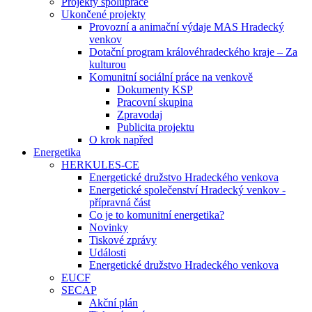
Projekty spolupráce
Ukončené projekty
Provozní a animační výdaje MAS Hradecký
venkov
Dotační program královéhradeckého kraje – Za
kulturou
Komunitní sociální práce na venkově
Dokumenty KSP
Pracovní skupina
Zpravodaj
Publicita projektu
O krok napřed
Energetika
HERKULES-CE
Energetické družstvo Hradeckého venkova
Energetické společenství Hradecký venkov -
přípravná část
Co je to komunitní energetika?
Novinky
Tiskové zprávy
Události
Energetické družstvo Hradeckého venkova
EUCF
SECAP
Akční plán