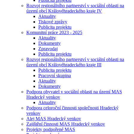
Publicita projektu
Rozvoj regionálního partnerství v sociální oblasti na
území obcí Královéhradeckého kraje IV
Aktuality
Tiskové zprávy
Publicita projektu
Komunitní práce 2023 - 2025
Aktuality
Dokumenty
Zpravodaj
Publicita projektu
Rozvoj regionálního partnerství v sociální oblasti na
území obcí Královéhradeckého kraje III
Publicita projektu
Pracovní skupina
Aktuality
Dokumenty
Podpora obyvatel v sociální oblasti na území MAS
Hradecký venkov
Aktuality
Podpora celoroční činnosti společnosti Hradecký
venkov
Alej MAS Hradecký venkov
Zajištění činnosti MAS Hradecký venkov
Projekty podpořené MAS