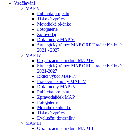
Vzdělávání
MAP V
Publicita projektu
Tiskové zprávy
Metodické okénko
Fotogalerie
Zpravodaj
Dokumenty MAP V
Strategický rámec MAP ORP Hradec Králové
2021 - 2027
MAP IV
Organizační struktura MAP IV
Strategický rámec MAP ORP Hradec Králové
2021-2027
Řídicí výbor MAP IV
Pracovní skupiny MAP IV
Dokumenty MAP IV
Publicita projektu
Zpravodajíček MAP
Fotogalerie
Metodické okénko
Tiskové zprávy
Evaluační dotazníky
MAP III
Organizační struktura MAP III