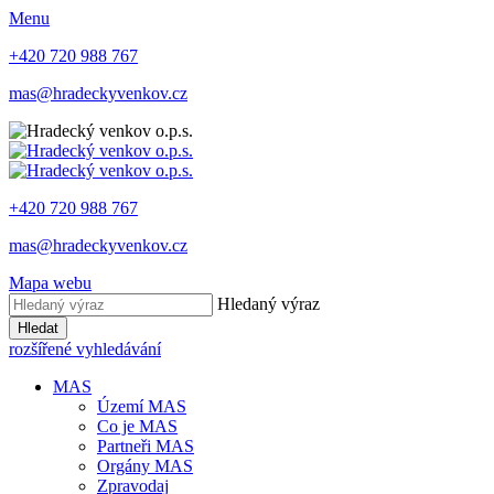
Menu
+420 720 988 767
mas@hradeckyvenkov.cz
+420 720 988 767
mas@hradeckyvenkov.cz
Mapa webu
Hledaný výraz
Hledat
rozšířené vyhledávání
MAS
Území MAS
Co je MAS
Partneři MAS
Orgány MAS
Zpravodaj