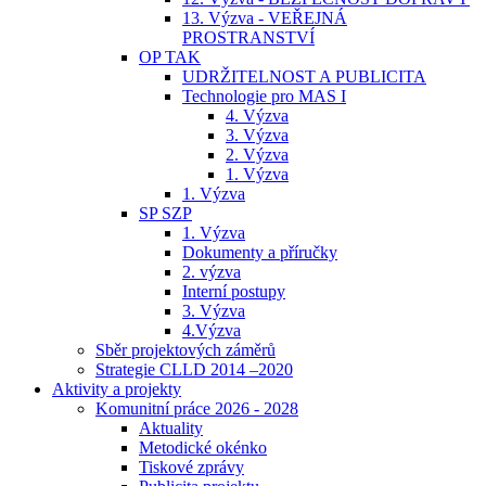
13. Výzva - VEŘEJNÁ
PROSTRANSTVÍ
OP TAK
UDRŽITELNOST A PUBLICITA
Technologie pro MAS I
4. Výzva
3. Výzva
2. Výzva
1. Výzva
1. Výzva
SP SZP
1. Výzva
Dokumenty a příručky
2. výzva
Interní postupy
3. Výzva
4.Výzva
Sběr projektových záměrů
Strategie CLLD 2014 –2020
Aktivity a projekty
Komunitní práce 2026 - 2028
Aktuality
Metodické okénko
Tiskové zprávy