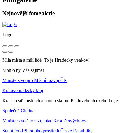
Nejnovější fotogalerie
Logo
Milá místa a milí lidé. To je Hradecký venkov!
Mohlo by Vás zajímat
Ministerstvo pro Místní rozvoj ČR
Královehradecký kraj
Krajská síť místních akčních skupin Královehradeckého kraje
Společná Cidlina
Ministerstvo školství, mládeže a tělovýchovy
Statní fond životního prostředí České Republiky