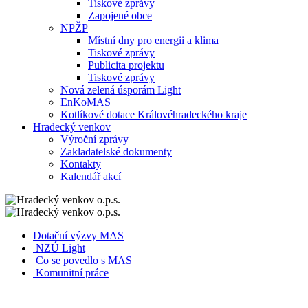
Tiskové zprávy
Zapojené obce
NPŽP
Místní dny pro energii a klima
Tiskové zprávy
Publicita projektu
Tiskové zprávy
Nová zelená úsporám Light
EnKoMAS
Kotlíkové dotace Královéhradeckého kraje
Hradecký venkov
Výroční zprávy
Zakladatelské dokumenty
Kontakty
Kalendář akcí
Dotační výzvy MAS
NZÚ Light
Co se povedlo s MAS
Komunitní práce