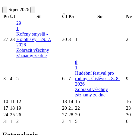
Srpen
2026
Po
Út
St
Čt
Pá
So
Ne
29
1
Kořeny smyslů -
27
28
Holohlavy - 29. 7.
30
31
1
2
2026
Zobrazit všechny
záznamy ze dne
8
1
Hudební festival pro
3
4
5
6
7
rodiny - Čistěves - 8. 8.
9
2026
Zobrazit všechny
záznamy ze dne
10
11
12
13
14
15
16
17
18
19
20
21
22
23
24
25
26
27
28
29
30
31
1
2
3
4
5
6
Fotogalerie