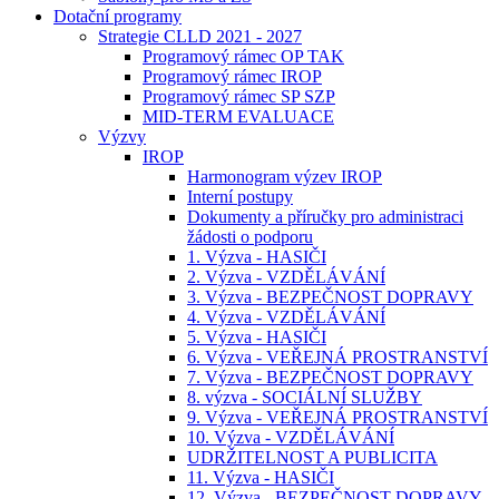
Dotační programy
Strategie CLLD 2021 - 2027
Programový rámec OP TAK
Programový rámec IROP
Programový rámec SP SZP
MID-TERM EVALUACE
Výzvy
IROP
Harmonogram výzev IROP
Interní postupy
Dokumenty a příručky pro administraci
žádosti o podporu
1. Výzva - HASIČI
2. Výzva - VZDĚLÁVÁNÍ
3. Výzva - BEZPEČNOST DOPRAVY
4. Výzva - VZDĚLÁVÁNÍ
5. Výzva - HASIČI
6. Výzva - VEŘEJNÁ PROSTRANSTVÍ
7. Výzva - BEZPEČNOST DOPRAVY
8. výzva - SOCIÁLNÍ SLUŽBY
9. Výzva - VEŘEJNÁ PROSTRANSTVÍ
10. Výzva - VZDĚLÁVÁNÍ
UDRŽITELNOST A PUBLICITA
11. Výzva - HASIČI
12. Výzva - BEZPEČNOST DOPRAVY