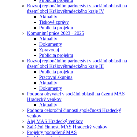
Publicita projektu
Rozvoj regionálního partnerství v sociální oblasti na
území obcí Královéhradeckého kraje IV
Aktuality
Tiskové zprávy
Publicita projektu
Komunitní práce 2023 - 2025
Aktuality
Dokumenty
Zpravodaj
Publicita projektu
Rozvoj regionálního partnerství v sociální oblasti na
území obcí Královéhradeckého kraje III
Publicita projektu
Pracovní skupina
Aktuality
Dokumenty
Podpora obyvatel v sociální oblasti na území MAS
Hradecký venkov
Aktuality
Podpora celoroční činnosti společnosti Hradecký
venkov
Alej MAS Hradecký venkov
Zajištění činnosti MAS Hradecký venkov
Projekty podpořené MAS