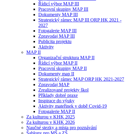
Řídicí výbor MAP III
Pracovní skupiny MAP III
Dokumenty MAP III
Strategický rámec MAP III ORP HK 2021 -
2027
Fotogalerie MAP III
Zpravodaj MAP III
Publicita projektu
Aktivity
MAP II
Organizační struktura MAP II
Řídicí výbor MAP II
Pracovní skupiny MAP II
Dokumenty map II
Strategický rámec MAP ORP HK 2021-2027
Zpravodaj MAP
Zrealizované projekty škol
Příklady dobré praxe
Inspirace do výuky
Aktivity mateřinek v době Covid-19
Fotogalerie MAP II
Za kulturou v KHK 2025
Za kulturou v KHK 2026
Naučné stezky a místa pro poznávání
Šablony pro MŠ a ZŠ