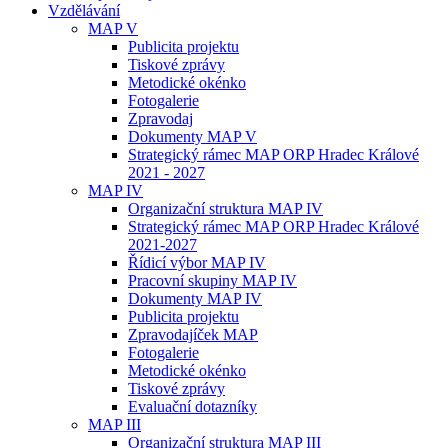
Vzdělávání
MAP V
Publicita projektu
Tiskové zprávy
Metodické okénko
Fotogalerie
Zpravodaj
Dokumenty MAP V
Strategický rámec MAP ORP Hradec Králové
2021 - 2027
MAP IV
Organizační struktura MAP IV
Strategický rámec MAP ORP Hradec Králové
2021-2027
Řídicí výbor MAP IV
Pracovní skupiny MAP IV
Dokumenty MAP IV
Publicita projektu
Zpravodajíček MAP
Fotogalerie
Metodické okénko
Tiskové zprávy
Evaluační dotazníky
MAP III
Organizační struktura MAP III