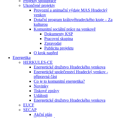
Projekty spolupráce
Ukončené projekty
Provozní a animační výdaje MAS Hradecký
venkov
Dotační program královéhradeckého kraje – Za
kulturou
Komunitní sociální práce na venkově
Dokumenty KSP
Pracovní skupina
Zpravodaj
Publicita projektu
O krok napřed
Energetika
HERKULES-CE
Energetické družstvo Hradeckého venkova
Energetické společenství Hradecký venkov -
přípravná část
Co je to komunitní energetika?
Novinky
Tiskové zprávy
Události
Energetické družstvo Hradeckého venkova
EUCF
SECAP
Akční plán