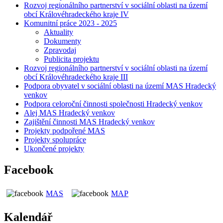
Rozvoj regionálního partnerství v sociální oblasti na území
obcí Královéhradeckého kraje IV
Komunitní práce 2023 - 2025
Aktuality
Dokumenty
Zpravodaj
Publicita projektu
Rozvoj regionálního partnerství v sociální oblasti na území
obcí Královéhradeckého kraje III
Podpora obyvatel v sociální oblasti na území MAS Hradecký
venkov
Podpora celoroční činnosti společnosti Hradecký venkov
Alej MAS Hradecký venkov
Zajištění činnosti MAS Hradecký venkov
Projekty podpořené MAS
Projekty spolupráce
Ukončené projekty
Facebook
MAS
MAP
Kalendář