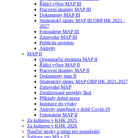
Řídicí výbor MAP III
Pracovní skupiny MAP III
Dokumenty MAP III
Strategický rámec MAP III ORP HK 2021 -
2027
Fotogalerie MAP III
Zpravodaj MAP III
Publicita projektu
Aktivity
MAP II
Organizační struktura MAP II
Řídicí výbor MAP II
Pracovní skupiny MAP II
Dokumenty map II
Strategický rámec MAP ORP HK 2021-2027
Zpravodaj MAP
Zrealizované projekty škol
Příklady dobré praxe
Inspirace do výuky
Aktivity mateřinek v době Covid-19
Fotogalerie MAP II
Za kulturou v KHK 2025
Za kulturou v KHK 2026
Naučné stezky a místa pro poznávání
Šablony pro MŠ a ZŠ