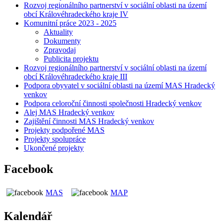
Rozvoj regionálního partnerství v sociální oblasti na území
obcí Královéhradeckého kraje IV
Komunitní práce 2023 - 2025
Aktuality
Dokumenty
Zpravodaj
Publicita projektu
Rozvoj regionálního partnerství v sociální oblasti na území
obcí Královéhradeckého kraje III
Podpora obyvatel v sociální oblasti na území MAS Hradecký
venkov
Podpora celoroční činnosti společnosti Hradecký venkov
Alej MAS Hradecký venkov
Zajištění činnosti MAS Hradecký venkov
Projekty podpořené MAS
Projekty spolupráce
Ukončené projekty
Facebook
MAS
MAP
Kalendář