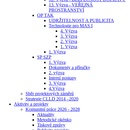
13. Výzva - VEŘEJNÁ
PROSTRANSTVÍ
OP TAK
UDRŽITELNOST A PUBLICITA
Technologie pro MAS I
4. Výzva
3. Výzva
2. Výzva
1. Výzva
1. Výzva
SP SZP
1. Výzva
Dokumenty a příručky
2. výzva
Interní postupy
3. Výzva
4.Výzva
Sběr projektových záměrů
Strategie CLLD 2014 –2020
Aktivity a projekty
Komunitní práce 2026 - 2028
Aktuality
Metodické okénko
Tiskové zprávy