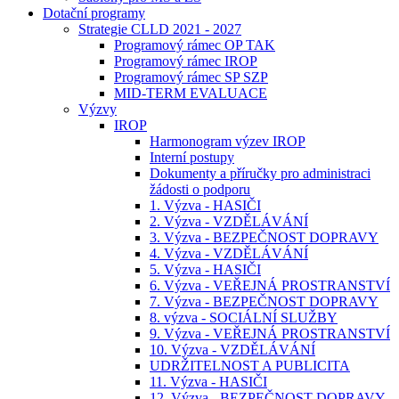
Dotační programy
Strategie CLLD 2021 - 2027
Programový rámec OP TAK
Programový rámec IROP
Programový rámec SP SZP
MID-TERM EVALUACE
Výzvy
IROP
Harmonogram výzev IROP
Interní postupy
Dokumenty a příručky pro administraci
žádosti o podporu
1. Výzva - HASIČI
2. Výzva - VZDĚLÁVÁNÍ
3. Výzva - BEZPEČNOST DOPRAVY
4. Výzva - VZDĚLÁVÁNÍ
5. Výzva - HASIČI
6. Výzva - VEŘEJNÁ PROSTRANSTVÍ
7. Výzva - BEZPEČNOST DOPRAVY
8. výzva - SOCIÁLNÍ SLUŽBY
9. Výzva - VEŘEJNÁ PROSTRANSTVÍ
10. Výzva - VZDĚLÁVÁNÍ
UDRŽITELNOST A PUBLICITA
11. Výzva - HASIČI
12. Výzva - BEZPEČNOST DOPRAVY