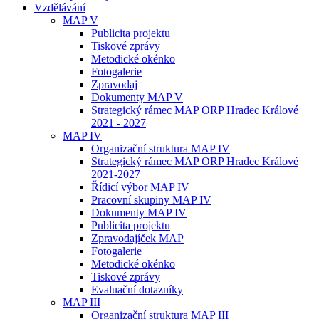
Vzdělávání
MAP V
Publicita projektu
Tiskové zprávy
Metodické okénko
Fotogalerie
Zpravodaj
Dokumenty MAP V
Strategický rámec MAP ORP Hradec Králové
2021 - 2027
MAP IV
Organizační struktura MAP IV
Strategický rámec MAP ORP Hradec Králové
2021-2027
Řídicí výbor MAP IV
Pracovní skupiny MAP IV
Dokumenty MAP IV
Publicita projektu
Zpravodajíček MAP
Fotogalerie
Metodické okénko
Tiskové zprávy
Evaluační dotazníky
MAP III
Organizační struktura MAP III