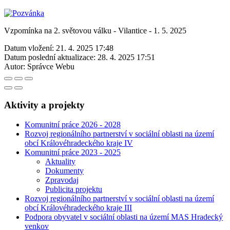
Vzpomínka na 2. světovou válku - Vilantice - 1. 5. 2025
Datum vložení:
21. 4. 2025 17:48
Datum poslední aktualizace:
28. 4. 2025 17:51
Autor:
Správce Webu
Aktivity a projekty
Komunitní práce 2026 - 2028
Rozvoj regionálního partnerství v sociální oblasti na území
obcí Královéhradeckého kraje IV
Komunitní práce 2023 - 2025
Aktuality
Dokumenty
Zpravodaj
Publicita projektu
Rozvoj regionálního partnerství v sociální oblasti na území
obcí Královéhradeckého kraje III
Podpora obyvatel v sociální oblasti na území MAS Hradecký
venkov