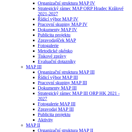
Organizační struktura MAP IV
Strategický rámec MAP ORP Hradec Králové
2021-2027
Řídicí výbor MAP IV
Pracovní skupiny MAP IV
Dokumenty MAP IV
Publicita projektu
Zpravodajíček MAP
Fotogalerie
Metodické okénko
Tiskové zprávy
Evaluační dotazníky
MAP III
Organizační struktura MAP III
Řídicí výbor MAP III
Pracovní skupiny MAP III
Dokumenty MAP III
Strategický rámec MAP III ORP HK 2021 -
2027
Fotogalerie MAP III
Zpravodaj MAP III
Publicita projektu
Aktivity
MAP II
Organizační struktura MAP II