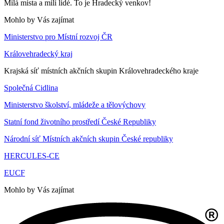
Milá místa a milí lidé. To je Hradecký venkov!
Mohlo by Vás zajímat
Ministerstvo pro Místní rozvoj ČR
Královehradecký kraj
Krajská síť místních akčních skupin Královehradeckého kraje
Společná Cidlina
Ministerstvo školství, mládeže a tělovýchovy
Statní fond životního prostředí České Republiky
Národní síť Místních akčních skupin České republiky
HERCULES-CE
EUCF
Mohlo by Vás zajímat