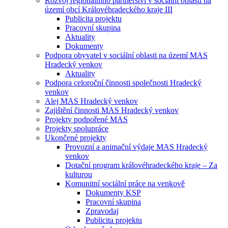
Rozvoj regionálního partnerství v sociální oblasti na
území obcí Královéhradeckého kraje III
Publicita projektu
Pracovní skupina
Aktuality
Dokumenty
Podpora obyvatel v sociální oblasti na území MAS
Hradecký venkov
Aktuality
Podpora celoroční činnosti společnosti Hradecký
venkov
Alej MAS Hradecký venkov
Zajištění činnosti MAS Hradecký venkov
Projekty podpořené MAS
Projekty spolupráce
Ukončené projekty
Provozní a animační výdaje MAS Hradecký
venkov
Dotační program královéhradeckého kraje – Za
kulturou
Komunitní sociální práce na venkově
Dokumenty KSP
Pracovní skupina
Zpravodaj
Publicita projektu