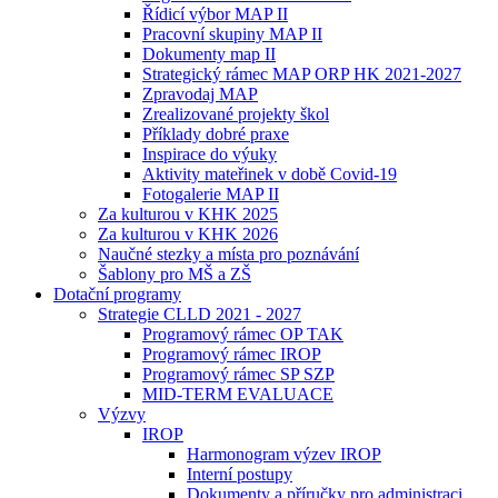
Řídicí výbor MAP II
Pracovní skupiny MAP II
Dokumenty map II
Strategický rámec MAP ORP HK 2021-2027
Zpravodaj MAP
Zrealizované projekty škol
Příklady dobré praxe
Inspirace do výuky
Aktivity mateřinek v době Covid-19
Fotogalerie MAP II
Za kulturou v KHK 2025
Za kulturou v KHK 2026
Naučné stezky a místa pro poznávání
Šablony pro MŠ a ZŠ
Dotační programy
Strategie CLLD 2021 - 2027
Programový rámec OP TAK
Programový rámec IROP
Programový rámec SP SZP
MID-TERM EVALUACE
Výzvy
IROP
Harmonogram výzev IROP
Interní postupy
Dokumenty a příručky pro administraci