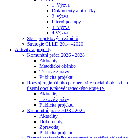
1. Výzva
Dokumenty a příručky
2. výzva
Interní postupy
3. Výzva
4.Výzva
Sběr projektových záměrů
Strategie CLLD 2014 –2020
Aktivity a projekty
Komunitní práce 2026 - 2028
Aktuality
Metodické okénko
Tiskové zprávy
Publicita projektu
Rozvoj regionálního partnerství v sociální oblasti na
území obcí Královéhradeckého kraje IV
Aktuality
Tiskové zprávy
Publicita projektu
Komunitní práce 2023 - 2025
Aktuality
Dokumenty
Zpravodaj
Publicita projektu