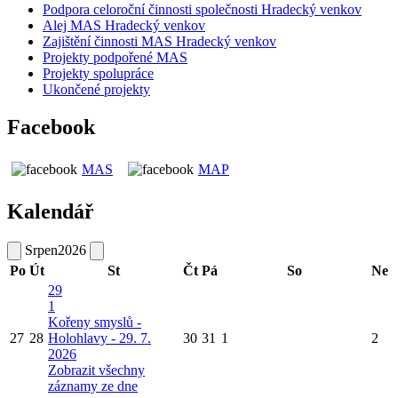
Podpora celoroční činnosti společnosti Hradecký venkov
Alej MAS Hradecký venkov
Zajištění činnosti MAS Hradecký venkov
Projekty podpořené MAS
Projekty spolupráce
Ukončené projekty
Facebook
MAS
MAP
Kalendář
Srpen
2026
Po
Út
St
Čt
Pá
So
Ne
29
1
Kořeny smyslů -
27
28
Holohlavy - 29. 7.
30
31
1
2
2026
Zobrazit všechny
záznamy ze dne