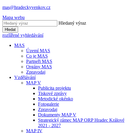
mas@hradeckyvenkov.cz
Mapa webu
Hledaný výraz
Hledat
rozšířené vyhledávání
MAS
Území MAS
Co je MAS
Partneři MAS
Orgány MAS
Zpravodaj
Vzdělávání
MAP V
Publicita projektu
Tiskové zprávy
Metodické okénko
Fotogalerie
Zpravodaj
Dokumenty MAP V
Strategický rámec MAP ORP Hradec Králové
2021 - 2027
MAP IV