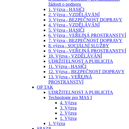
žádosti o podporu
1. Výzva - HASIČI
2. Výzva - VZDĚLÁVÁNÍ
3. Výzva - BEZPEČNOST DOPRAVY
4. Výzva - VZDĚLÁVÁNÍ
5. Výzva - HASIČI
6. Výzva - VEŘEJNÁ PROSTRANSTVÍ
7. Výzva - BEZPEČNOST DOPRAVY
8. výzva - SOCIÁLNÍ SLUŽBY
9. Výzva - VEŘEJNÁ PROSTRANSTVÍ
10. Výzva - VZDĚLÁVÁNÍ
UDRŽITELNOST A PUBLICITA
11. Výzva - HASIČI
12. Výzva - BEZPEČNOST DOPRAVY
13. Výzva - VEŘEJNÁ
PROSTRANSTVÍ
OP TAK
UDRŽITELNOST A PUBLICITA
Technologie pro MAS I
4. Výzva
3. Výzva
2. Výzva
1. Výzva
1. Výzva
SP SZP