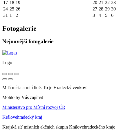
17
18
19
20
21
22
23
24
25
26
27
28
29
30
31
1
2
3
4
5
6
Fotogalerie
Nejnovější fotogalerie
Logo
Milá místa a milí lidé. To je Hradecký venkov!
Mohlo by Vás zajímat
Ministerstvo pro Místní rozvoj ČR
Královehradecký kraj
Krajská síť místních akčních skupin Královehradeckého kraje