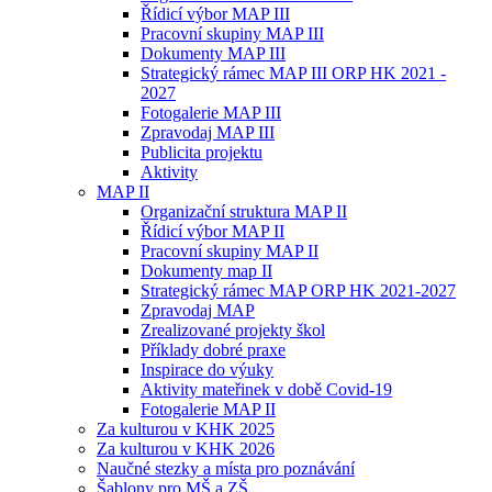
Řídicí výbor MAP III
Pracovní skupiny MAP III
Dokumenty MAP III
Strategický rámec MAP III ORP HK 2021 -
2027
Fotogalerie MAP III
Zpravodaj MAP III
Publicita projektu
Aktivity
MAP II
Organizační struktura MAP II
Řídicí výbor MAP II
Pracovní skupiny MAP II
Dokumenty map II
Strategický rámec MAP ORP HK 2021-2027
Zpravodaj MAP
Zrealizované projekty škol
Příklady dobré praxe
Inspirace do výuky
Aktivity mateřinek v době Covid-19
Fotogalerie MAP II
Za kulturou v KHK 2025
Za kulturou v KHK 2026
Naučné stezky a místa pro poznávání
Šablony pro MŠ a ZŠ