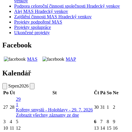
venkov
Podpora celoroční činnosti společnosti Hradecký venkov
Alej MAS Hradecký venkov
Zajištění činnosti MAS Hradecký venkov
Projekty podpořené MAS
Projekty spolupráce
Ukončené projekty
Facebook
MAS
MAP
Kalendář
Srpen
2026
Po
Út
St
Čt
Pá
So
Ne
29
1
27
28
30
31
1
2
Kořeny smyslů - Holohlavy - 29. 7. 2026
Zobrazit všechny záznamy ze dne
3
4
5
6
7
8
9
10
11
12
13
14
15
16