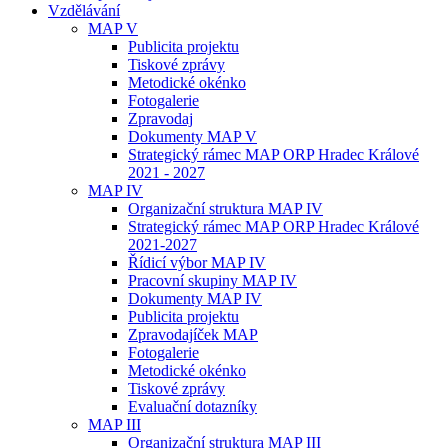
Vzdělávání
MAP V
Publicita projektu
Tiskové zprávy
Metodické okénko
Fotogalerie
Zpravodaj
Dokumenty MAP V
Strategický rámec MAP ORP Hradec Králové
2021 - 2027
MAP IV
Organizační struktura MAP IV
Strategický rámec MAP ORP Hradec Králové
2021-2027
Řídicí výbor MAP IV
Pracovní skupiny MAP IV
Dokumenty MAP IV
Publicita projektu
Zpravodajíček MAP
Fotogalerie
Metodické okénko
Tiskové zprávy
Evaluační dotazníky
MAP III
Organizační struktura MAP III