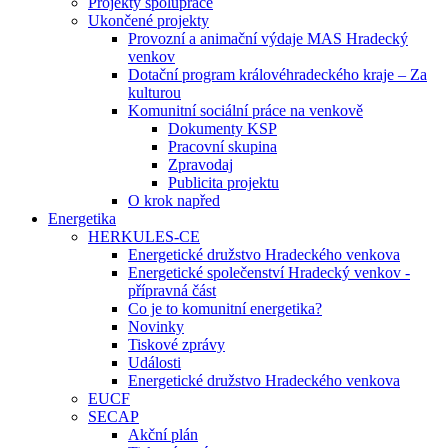
Projekty spolupráce
Ukončené projekty
Provozní a animační výdaje MAS Hradecký
venkov
Dotační program královéhradeckého kraje – Za
kulturou
Komunitní sociální práce na venkově
Dokumenty KSP
Pracovní skupina
Zpravodaj
Publicita projektu
O krok napřed
Energetika
HERKULES-CE
Energetické družstvo Hradeckého venkova
Energetické společenství Hradecký venkov -
přípravná část
Co je to komunitní energetika?
Novinky
Tiskové zprávy
Události
Energetické družstvo Hradeckého venkova
EUCF
SECAP
Akční plán