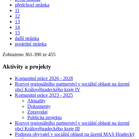
předchozí stránka
11
12
13
14
15
další stránka
poslední stránka
Zobrazeno
361
-
390
ze 455
Aktivity a projekty
Komunitní práce 2026 - 2028
Rozvoj regionálního partnerství v sociální oblasti na území
obcí Královéhradeckého kraje IV
Komunitní práce 2023 - 2025
Aktuality
Dokumenty
Zpravodaj
Publicita projektu
Rozvoj regionálního partnerství v sociální oblasti na území
obcí Královéhradeckého kraje III
Podpora obyvatel v sociální oblasti na území MAS Hradecký