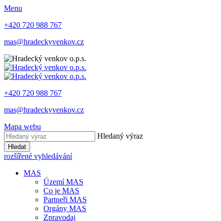
Menu
+420 720 988 767
mas@hradeckyvenkov.cz
+420 720 988 767
mas@hradeckyvenkov.cz
Mapa webu
Hledaný výraz
Hledat
rozšířené vyhledávání
MAS
Území MAS
Co je MAS
Partneři MAS
Orgány MAS
Zpravodaj