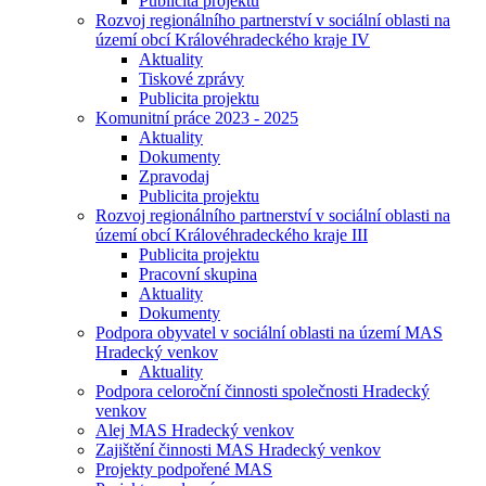
Publicita projektu
Rozvoj regionálního partnerství v sociální oblasti na
území obcí Královéhradeckého kraje IV
Aktuality
Tiskové zprávy
Publicita projektu
Komunitní práce 2023 - 2025
Aktuality
Dokumenty
Zpravodaj
Publicita projektu
Rozvoj regionálního partnerství v sociální oblasti na
území obcí Královéhradeckého kraje III
Publicita projektu
Pracovní skupina
Aktuality
Dokumenty
Podpora obyvatel v sociální oblasti na území MAS
Hradecký venkov
Aktuality
Podpora celoroční činnosti společnosti Hradecký
venkov
Alej MAS Hradecký venkov
Zajištění činnosti MAS Hradecký venkov
Projekty podpořené MAS