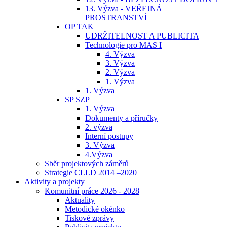
13. Výzva - VEŘEJNÁ
PROSTRANSTVÍ
OP TAK
UDRŽITELNOST A PUBLICITA
Technologie pro MAS I
4. Výzva
3. Výzva
2. Výzva
1. Výzva
1. Výzva
SP SZP
1. Výzva
Dokumenty a příručky
2. výzva
Interní postupy
3. Výzva
4.Výzva
Sběr projektových záměrů
Strategie CLLD 2014 –2020
Aktivity a projekty
Komunitní práce 2026 - 2028
Aktuality
Metodické okénko
Tiskové zprávy