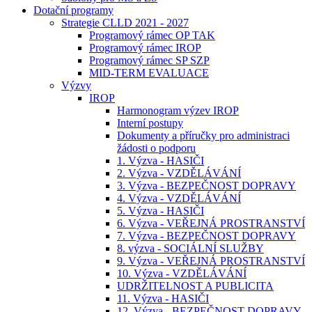
Dotační programy
Strategie CLLD 2021 - 2027
Programový rámec OP TAK
Programový rámec IROP
Programový rámec SP SZP
MID-TERM EVALUACE
Výzvy
IROP
Harmonogram výzev IROP
Interní postupy
Dokumenty a příručky pro administraci
žádosti o podporu
1. Výzva - HASIČI
2. Výzva - VZDĚLÁVÁNÍ
3. Výzva - BEZPEČNOST DOPRAVY
4. Výzva - VZDĚLÁVÁNÍ
5. Výzva - HASIČI
6. Výzva - VEŘEJNÁ PROSTRANSTVÍ
7. Výzva - BEZPEČNOST DOPRAVY
8. výzva - SOCIÁLNÍ SLUŽBY
9. Výzva - VEŘEJNÁ PROSTRANSTVÍ
10. Výzva - VZDĚLÁVÁNÍ
UDRŽITELNOST A PUBLICITA
11. Výzva - HASIČI
12. Výzva - BEZPEČNOST DOPRAVY