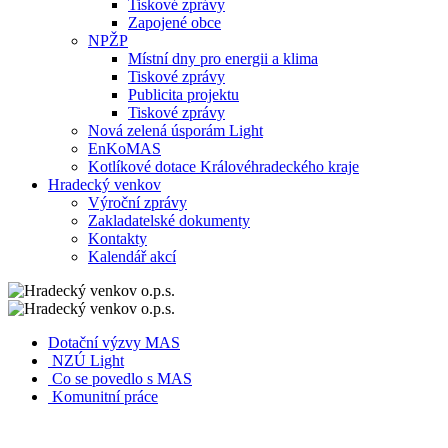
Tiskové zprávy
Zapojené obce
NPŽP
Místní dny pro energii a klima
Tiskové zprávy
Publicita projektu
Tiskové zprávy
Nová zelená úsporám Light
EnKoMAS
Kotlíkové dotace Královéhradeckého kraje
Hradecký venkov
Výroční zprávy
Zakladatelské dokumenty
Kontakty
Kalendář akcí
Dotační výzvy MAS
NZÚ Light
Co se povedlo s MAS
Komunitní práce