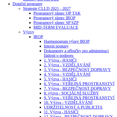
Dotační programy
Strategie CLLD 2021 - 2027
Programový rámec OP TAK
Programový rámec IROP
Programový rámec SP SZP
MID-TERM EVALUACE
Výzvy
IROP
Harmonogram výzev IROP
Interní postupy
Dokumenty a příručky pro administraci
žádosti o podporu
1. Výzva - HASIČI
2. Výzva - VZDĚLÁVÁNÍ
3. Výzva - BEZPEČNOST DOPRAVY
4. Výzva - VZDĚLÁVÁNÍ
5. Výzva - HASIČI
6. Výzva - VEŘEJNÁ PROSTRANSTVÍ
7. Výzva - BEZPEČNOST DOPRAVY
8. výzva - SOCIÁLNÍ SLUŽBY
9. Výzva - VEŘEJNÁ PROSTRANSTVÍ
10. Výzva - VZDĚLÁVÁNÍ
UDRŽITELNOST A PUBLICITA
11. Výzva - HASIČI
12. Výzva - BEZPEČNOST DOPRAVY