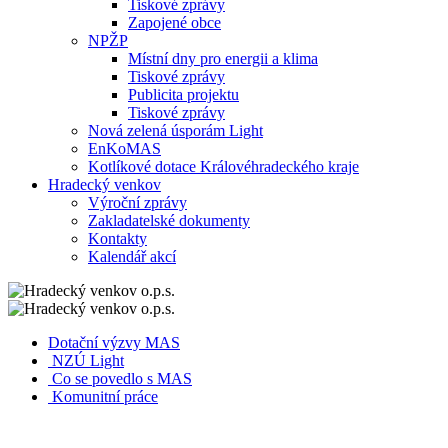
Tiskové zprávy
Zapojené obce
NPŽP
Místní dny pro energii a klima
Tiskové zprávy
Publicita projektu
Tiskové zprávy
Nová zelená úsporám Light
EnKoMAS
Kotlíkové dotace Královéhradeckého kraje
Hradecký venkov
Výroční zprávy
Zakladatelské dokumenty
Kontakty
Kalendář akcí
Dotační výzvy MAS
NZÚ Light
Co se povedlo s MAS
Komunitní práce