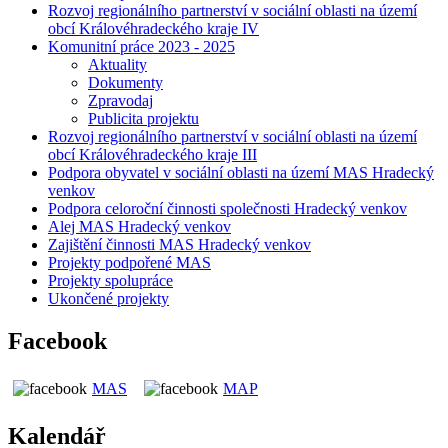
Rozvoj regionálního partnerství v sociální oblasti na území
obcí Královéhradeckého kraje IV
Komunitní práce 2023 - 2025
Aktuality
Dokumenty
Zpravodaj
Publicita projektu
Rozvoj regionálního partnerství v sociální oblasti na území
obcí Královéhradeckého kraje III
Podpora obyvatel v sociální oblasti na území MAS Hradecký
venkov
Podpora celoroční činnosti společnosti Hradecký venkov
Alej MAS Hradecký venkov
Zajištění činnosti MAS Hradecký venkov
Projekty podpořené MAS
Projekty spolupráce
Ukončené projekty
Facebook
MAS
MAP
Kalendář