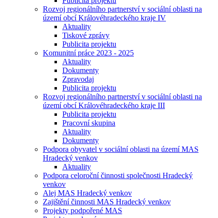
Publicita projektu
Rozvoj regionálního partnerství v sociální oblasti na
území obcí Královéhradeckého kraje IV
Aktuality
Tiskové zprávy
Publicita projektu
Komunitní práce 2023 - 2025
Aktuality
Dokumenty
Zpravodaj
Publicita projektu
Rozvoj regionálního partnerství v sociální oblasti na
území obcí Královéhradeckého kraje III
Publicita projektu
Pracovní skupina
Aktuality
Dokumenty
Podpora obyvatel v sociální oblasti na území MAS
Hradecký venkov
Aktuality
Podpora celoroční činnosti společnosti Hradecký
venkov
Alej MAS Hradecký venkov
Zajištění činnosti MAS Hradecký venkov
Projekty podpořené MAS