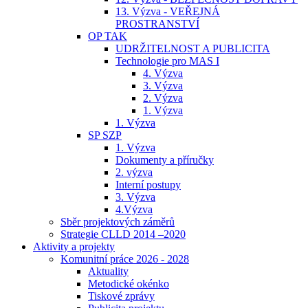
13. Výzva - VEŘEJNÁ
PROSTRANSTVÍ
OP TAK
UDRŽITELNOST A PUBLICITA
Technologie pro MAS I
4. Výzva
3. Výzva
2. Výzva
1. Výzva
1. Výzva
SP SZP
1. Výzva
Dokumenty a příručky
2. výzva
Interní postupy
3. Výzva
4.Výzva
Sběr projektových záměrů
Strategie CLLD 2014 –2020
Aktivity a projekty
Komunitní práce 2026 - 2028
Aktuality
Metodické okénko
Tiskové zprávy