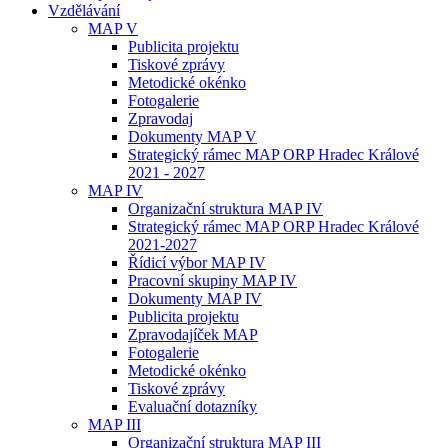
Vzdělávání
MAP V
Publicita projektu
Tiskové zprávy
Metodické okénko
Fotogalerie
Zpravodaj
Dokumenty MAP V
Strategický rámec MAP ORP Hradec Králové
2021 - 2027
MAP IV
Organizační struktura MAP IV
Strategický rámec MAP ORP Hradec Králové
2021-2027
Řídicí výbor MAP IV
Pracovní skupiny MAP IV
Dokumenty MAP IV
Publicita projektu
Zpravodajíček MAP
Fotogalerie
Metodické okénko
Tiskové zprávy
Evaluační dotazníky
MAP III
Organizační struktura MAP III