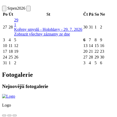
Srpen
2026
Po
Út
St
Čt
Pá
So
Ne
29
1
27
28
30
31
1
2
Kořeny smyslů - Holohlavy - 29. 7. 2026
Zobrazit všechny záznamy ze dne
3
4
5
6
7
8
9
10
11
12
13
14
15
16
17
18
19
20
21
22
23
24
25
26
27
28
29
30
31
1
2
3
4
5
6
Fotogalerie
Nejnovější fotogalerie
Logo