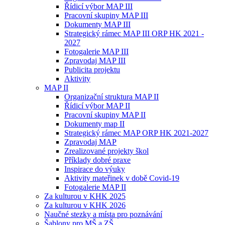
Řídicí výbor MAP III
Pracovní skupiny MAP III
Dokumenty MAP III
Strategický rámec MAP III ORP HK 2021 -
2027
Fotogalerie MAP III
Zpravodaj MAP III
Publicita projektu
Aktivity
MAP II
Organizační struktura MAP II
Řídicí výbor MAP II
Pracovní skupiny MAP II
Dokumenty map II
Strategický rámec MAP ORP HK 2021-2027
Zpravodaj MAP
Zrealizované projekty škol
Příklady dobré praxe
Inspirace do výuky
Aktivity mateřinek v době Covid-19
Fotogalerie MAP II
Za kulturou v KHK 2025
Za kulturou v KHK 2026
Naučné stezky a místa pro poznávání
Šablony pro MŠ a ZŠ