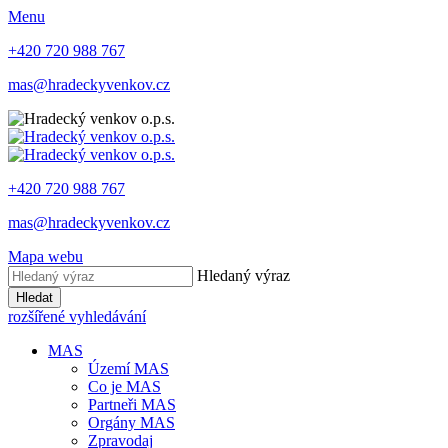
Menu
+420 720 988 767
mas@hradeckyvenkov.cz
+420 720 988 767
mas@hradeckyvenkov.cz
Mapa webu
Hledaný výraz
Hledat
rozšířené vyhledávání
MAS
Území MAS
Co je MAS
Partneři MAS
Orgány MAS
Zpravodaj