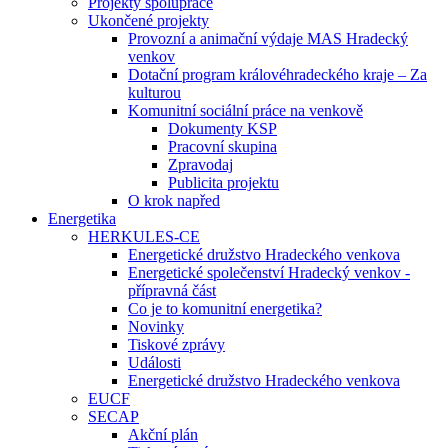
Projekty spolupráce
Ukončené projekty
Provozní a animační výdaje MAS Hradecký
venkov
Dotační program královéhradeckého kraje – Za
kulturou
Komunitní sociální práce na venkově
Dokumenty KSP
Pracovní skupina
Zpravodaj
Publicita projektu
O krok napřed
Energetika
HERKULES-CE
Energetické družstvo Hradeckého venkova
Energetické společenství Hradecký venkov -
přípravná část
Co je to komunitní energetika?
Novinky
Tiskové zprávy
Události
Energetické družstvo Hradeckého venkova
EUCF
SECAP
Akční plán