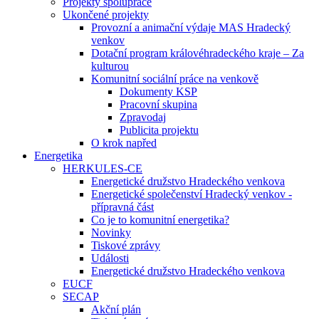
Projekty spolupráce
Ukončené projekty
Provozní a animační výdaje MAS Hradecký
venkov
Dotační program královéhradeckého kraje – Za
kulturou
Komunitní sociální práce na venkově
Dokumenty KSP
Pracovní skupina
Zpravodaj
Publicita projektu
O krok napřed
Energetika
HERKULES-CE
Energetické družstvo Hradeckého venkova
Energetické společenství Hradecký venkov -
přípravná část
Co je to komunitní energetika?
Novinky
Tiskové zprávy
Události
Energetické družstvo Hradeckého venkova
EUCF
SECAP
Akční plán