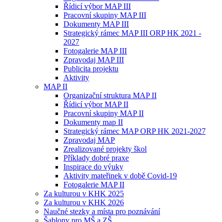
Řídicí výbor MAP III
Pracovní skupiny MAP III
Dokumenty MAP III
Strategický rámec MAP III ORP HK 2021 -
2027
Fotogalerie MAP III
Zpravodaj MAP III
Publicita projektu
Aktivity
MAP II
Organizační struktura MAP II
Řídicí výbor MAP II
Pracovní skupiny MAP II
Dokumenty map II
Strategický rámec MAP ORP HK 2021-2027
Zpravodaj MAP
Zrealizované projekty škol
Příklady dobré praxe
Inspirace do výuky
Aktivity mateřinek v době Covid-19
Fotogalerie MAP II
Za kulturou v KHK 2025
Za kulturou v KHK 2026
Naučné stezky a místa pro poznávání
Šablony pro MŠ a ZŠ