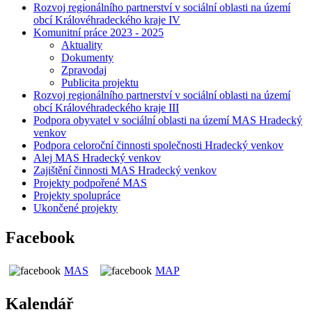
Rozvoj regionálního partnerství v sociální oblasti na území
obcí Královéhradeckého kraje IV
Komunitní práce 2023 - 2025
Aktuality
Dokumenty
Zpravodaj
Publicita projektu
Rozvoj regionálního partnerství v sociální oblasti na území
obcí Královéhradeckého kraje III
Podpora obyvatel v sociální oblasti na území MAS Hradecký
venkov
Podpora celoroční činnosti společnosti Hradecký venkov
Alej MAS Hradecký venkov
Zajištění činnosti MAS Hradecký venkov
Projekty podpořené MAS
Projekty spolupráce
Ukončené projekty
Facebook
MAS
MAP
Kalendář