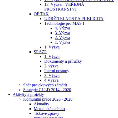
13. Výzva - VEŘEJNÁ
PROSTRANSTVÍ
OP TAK
UDRŽITELNOST A PUBLICITA
Technologie pro MAS I
4. Výzva
3. Výzva
2. Výzva
1. Výzva
1. Výzva
SP SZP
1. Výzva
Dokumenty a příručky
2. výzva
Interní postupy
3. Výzva
4.Výzva
Sběr projektových záměrů
Strategie CLLD 2014 –2020
Aktivity a projekty
Komunitní práce 2026 - 2028
Aktuality
Metodické okénko
Tiskové zprávy