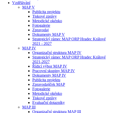
Vzdělávání
MAP V
Publicita projektu
Tiskové zprávy
Metodické okénko
Fotogalerie
Zpravodaj
Dokumenty MAP V
Strategický rámec MAP ORP Hradec Králové
2021 - 2027
MAP IV
Organizační struktura MAP IV
Strategický rámec MAP ORP Hradec Králové
2021-2027
Řídicí výbor MAP IV
Pracovní skupiny MAP IV
Dokumenty MAP IV
Publicita projektu
Zpravodajíček MAP
Fotogalerie
Metodické okénko
Tiskové zprávy
Evaluační dotazníky
MAP III
Organizační struktura MAP III