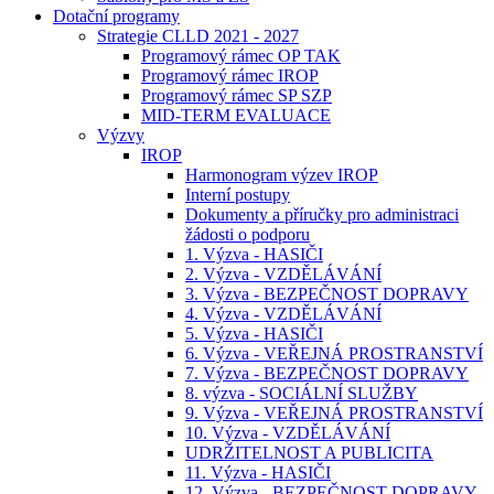
Dotační programy
Strategie CLLD 2021 - 2027
Programový rámec OP TAK
Programový rámec IROP
Programový rámec SP SZP
MID-TERM EVALUACE
Výzvy
IROP
Harmonogram výzev IROP
Interní postupy
Dokumenty a příručky pro administraci
žádosti o podporu
1. Výzva - HASIČI
2. Výzva - VZDĚLÁVÁNÍ
3. Výzva - BEZPEČNOST DOPRAVY
4. Výzva - VZDĚLÁVÁNÍ
5. Výzva - HASIČI
6. Výzva - VEŘEJNÁ PROSTRANSTVÍ
7. Výzva - BEZPEČNOST DOPRAVY
8. výzva - SOCIÁLNÍ SLUŽBY
9. Výzva - VEŘEJNÁ PROSTRANSTVÍ
10. Výzva - VZDĚLÁVÁNÍ
UDRŽITELNOST A PUBLICITA
11. Výzva - HASIČI
12. Výzva - BEZPEČNOST DOPRAVY