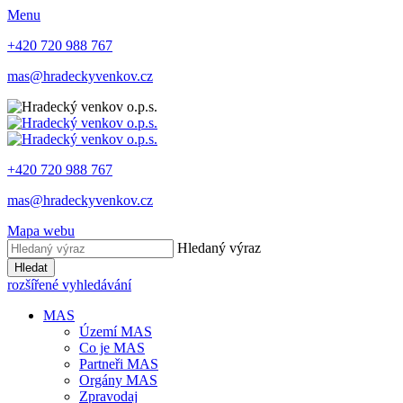
Menu
+420 720 988 767
mas@hradeckyvenkov.cz
+420 720 988 767
mas@hradeckyvenkov.cz
Mapa webu
Hledaný výraz
Hledat
rozšířené vyhledávání
MAS
Území MAS
Co je MAS
Partneři MAS
Orgány MAS
Zpravodaj