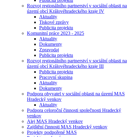
Publicita projektu
Rozvoj regionálního partnerství v sociální oblasti na
území obcí Královéhradeckého kraje IV
Aktuality
Tiskové zprávy
Publicita projektu
Komunitní práce 2023 - 2025
Aktuality
Dokumenty
Zpravodaj
Publicita projektu
Rozvoj regionálního partnerství v sociální oblasti na
území obcí Královéhradeckého kraje III
Publicita projektu
Pracovní skupina
Aktuality
Dokumenty
Podpora obyvatel v sociální oblasti na území MAS
Hradecký venkov
Aktuality
Podpora celoroční činnosti společnosti Hradecký
venkov
Alej MAS Hradecký venkov
Zajištění činnosti MAS Hradecký venkov
Projekty podpořené MAS