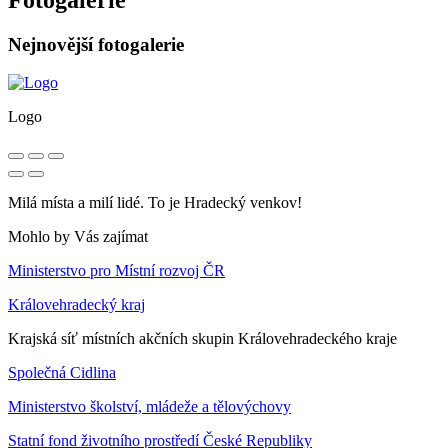
Nejnovější fotogalerie
Logo
Milá místa a milí lidé. To je Hradecký venkov!
Mohlo by Vás zajímat
Ministerstvo pro Místní rozvoj ČR
Královehradecký kraj
Krajská síť místních akčních skupin Královehradeckého kraje
Společná Cidlina
Ministerstvo školství, mládeže a tělovýchovy
Statní fond životního prostředí České Republiky