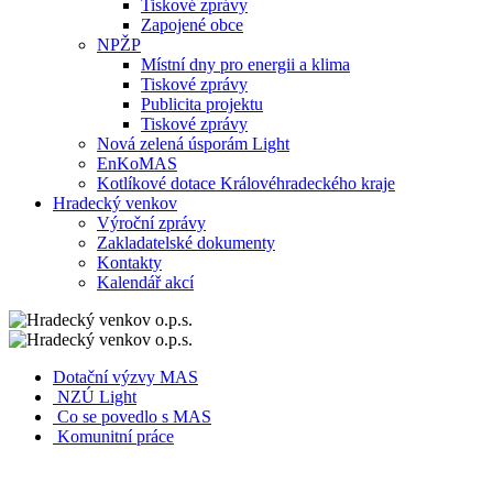
Tiskové zprávy
Zapojené obce
NPŽP
Místní dny pro energii a klima
Tiskové zprávy
Publicita projektu
Tiskové zprávy
Nová zelená úsporám Light
EnKoMAS
Kotlíkové dotace Královéhradeckého kraje
Hradecký venkov
Výroční zprávy
Zakladatelské dokumenty
Kontakty
Kalendář akcí
Dotační výzvy MAS
NZÚ Light
Co se povedlo s MAS
Komunitní práce