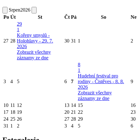
Srpen
2026
Po
Út
St
Čt
Pá
So
Ne
29
1
Kořeny smyslů -
27
28
Holohlavy - 29. 7.
30
31
1
2
2026
Zobrazit všechny
záznamy ze dne
8
1
Hudební festival pro
3
4
5
6
7
rodiny - Čistěves - 8. 8.
9
2026
Zobrazit všechny
záznamy ze dne
10
11
12
13
14
15
16
17
18
19
20
21
22
23
24
25
26
27
28
29
30
31
1
2
3
4
5
6
Fotogalerie