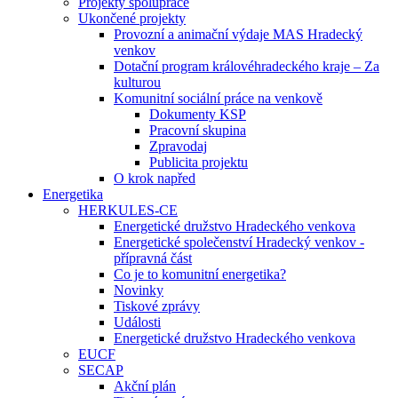
Projekty spolupráce
Ukončené projekty
Provozní a animační výdaje MAS Hradecký
venkov
Dotační program královéhradeckého kraje – Za
kulturou
Komunitní sociální práce na venkově
Dokumenty KSP
Pracovní skupina
Zpravodaj
Publicita projektu
O krok napřed
Energetika
HERKULES-CE
Energetické družstvo Hradeckého venkova
Energetické společenství Hradecký venkov -
přípravná část
Co je to komunitní energetika?
Novinky
Tiskové zprávy
Události
Energetické družstvo Hradeckého venkova
EUCF
SECAP
Akční plán