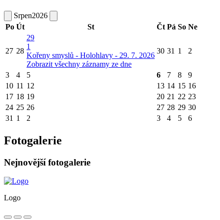
Srpen
2026
Po
Út
St
Čt
Pá
So
Ne
29
1
27
28
30
31
1
2
Kořeny smyslů - Holohlavy - 29. 7. 2026
Zobrazit všechny záznamy ze dne
3
4
5
6
7
8
9
10
11
12
13
14
15
16
17
18
19
20
21
22
23
24
25
26
27
28
29
30
31
1
2
3
4
5
6
Fotogalerie
Nejnovější fotogalerie
Logo