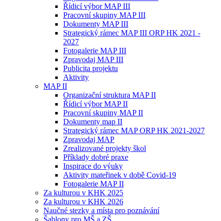
Řídicí výbor MAP III
Pracovní skupiny MAP III
Dokumenty MAP III
Strategický rámec MAP III ORP HK 2021 -
2027
Fotogalerie MAP III
Zpravodaj MAP III
Publicita projektu
Aktivity
MAP II
Organizační struktura MAP II
Řídicí výbor MAP II
Pracovní skupiny MAP II
Dokumenty map II
Strategický rámec MAP ORP HK 2021-2027
Zpravodaj MAP
Zrealizované projekty škol
Příklady dobré praxe
Inspirace do výuky
Aktivity mateřinek v době Covid-19
Fotogalerie MAP II
Za kulturou v KHK 2025
Za kulturou v KHK 2026
Naučné stezky a místa pro poznávání
Šablony pro MŠ a ZŠ