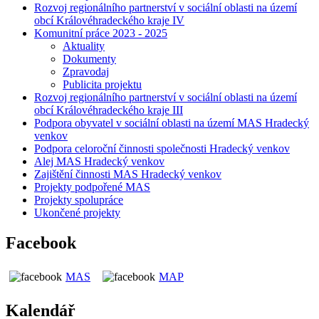
Rozvoj regionálního partnerství v sociální oblasti na území
obcí Královéhradeckého kraje IV
Komunitní práce 2023 - 2025
Aktuality
Dokumenty
Zpravodaj
Publicita projektu
Rozvoj regionálního partnerství v sociální oblasti na území
obcí Královéhradeckého kraje III
Podpora obyvatel v sociální oblasti na území MAS Hradecký
venkov
Podpora celoroční činnosti společnosti Hradecký venkov
Alej MAS Hradecký venkov
Zajištění činnosti MAS Hradecký venkov
Projekty podpořené MAS
Projekty spolupráce
Ukončené projekty
Facebook
MAS
MAP
Kalendář