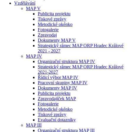
Vzdělávání
MAP V
Publicita projektu
Tiskové zprávy
Metodické okénko
Fotogalerie
Zpravodaj
Dokumenty MAP V
Strategický rámec MAP ORP Hradec Králové
2021 - 2027
MAP IV
Organizační struktura MAP IV
Strategický rámec MAP ORP Hradec Králové
2021-2027
Řídicí výbor MAP IV
Pracovní skupiny MAP IV
Dokumenty MAP IV
Publicita projektu
Zpravodajíček MAP
Fotogalerie
Metodické okénko
Tiskové zprávy
Evaluační dotazníky
MAP III
Organizační struktura MAP III