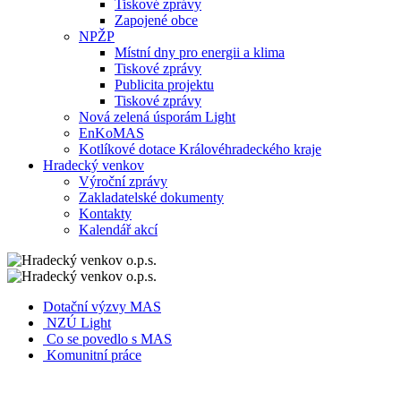
Tiskové zprávy
Zapojené obce
NPŽP
Místní dny pro energii a klima
Tiskové zprávy
Publicita projektu
Tiskové zprávy
Nová zelená úsporám Light
EnKoMAS
Kotlíkové dotace Královéhradeckého kraje
Hradecký venkov
Výroční zprávy
Zakladatelské dokumenty
Kontakty
Kalendář akcí
Dotační výzvy MAS
NZÚ Light
Co se povedlo s MAS
Komunitní práce