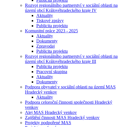
Publicita projektu
Rozvoj regionálního partnerství v sociální oblasti na
území obcí Královéhradeckého kraje IV
Aktuality
Tiskové zprávy
Publicita projektu
Komunitní práce 2023 - 2025
Aktuality
Dokumenty
Zpravodaj
Publicita projektu
Rozvoj regionálního partnerství v sociální oblasti na
území obcí Královéhradeckého kraje III
Publicita projektu
Pracovní skupina
Aktuality
Dokumenty
Podpora obyvatel v sociální oblasti na území MAS
Hradecký venkov
Aktuality
Podpora celoroční činnosti společnosti Hradecký
venkov
Alej MAS Hradecký venkov
Zajištění činnosti MAS Hradecký venkov
Projekty podpořené MAS