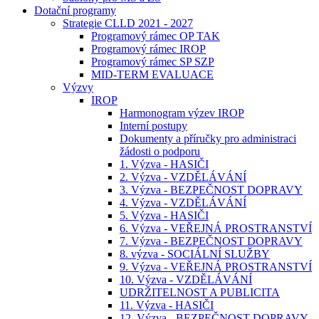
Dotační programy
Strategie CLLD 2021 - 2027
Programový rámec OP TAK
Programový rámec IROP
Programový rámec SP SZP
MID-TERM EVALUACE
Výzvy
IROP
Harmonogram výzev IROP
Interní postupy
Dokumenty a příručky pro administraci
žádosti o podporu
1. Výzva - HASIČI
2. Výzva - VZDĚLÁVÁNÍ
3. Výzva - BEZPEČNOST DOPRAVY
4. Výzva - VZDĚLÁVÁNÍ
5. Výzva - HASIČI
6. Výzva - VEŘEJNÁ PROSTRANSTVÍ
7. Výzva - BEZPEČNOST DOPRAVY
8. výzva - SOCIÁLNÍ SLUŽBY
9. Výzva - VEŘEJNÁ PROSTRANSTVÍ
10. Výzva - VZDĚLÁVÁNÍ
UDRŽITELNOST A PUBLICITA
11. Výzva - HASIČI
12. Výzva - BEZPEČNOST DOPRAVY