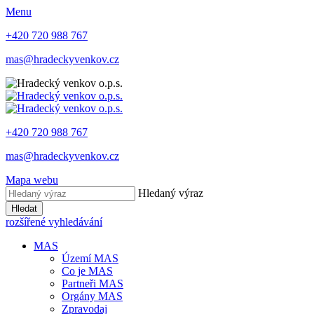
Menu
+420 720 988 767
mas@hradeckyvenkov.cz
+420 720 988 767
mas@hradeckyvenkov.cz
Mapa webu
Hledaný výraz
Hledat
rozšířené vyhledávání
MAS
Území MAS
Co je MAS
Partneři MAS
Orgány MAS
Zpravodaj