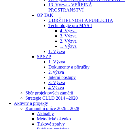
13. Výzva - VEŘEJNÁ
PROSTRANSTVÍ
OP TAK
UDRŽITELNOST A PUBLICITA
Technologie pro MAS I
4. Výzva
3. Výzva
2. Výzva
1. Výzva
1. Výzva
SP SZP
1. Výzva
Dokumenty a příručky
2. výzva
Interní postupy
3. Výzva
4.Výzva
Sběr projektových záměrů
Strategie CLLD 2014 –2020
Aktivity a projekty
Komunitní práce 2026 - 2028
Aktuality
Metodické okénko
Tiskové zprávy