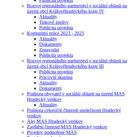
Publicita projektu
Rozvoj regionálního partnerství v sociální oblasti na
území obcí Královéhradeckého kraje IV
Aktuality
Tiskové zprávy
Publicita projektu
Komunitní práce 2023 - 2025
Aktuality
Dokumenty
Zpravodaj
Publicita projektu
Rozvoj regionálního partnerství v sociální oblasti na
území obcí Královéhradeckého kraje III
Publicita projektu
Pracovní skupina
Aktuality
Dokumenty
Podpora obyvatel v sociální oblasti na území MAS
Hradecký venkov
Aktuality
Podpora celoroční činnosti společnosti Hradecký
venkov
Alej MAS Hradecký venkov
Zajištění činnosti MAS Hradecký venkov
Projekty podpořené MAS