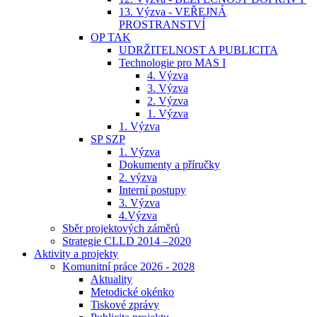
13. Výzva - VEŘEJNÁ
PROSTRANSTVÍ
OP TAK
UDRŽITELNOST A PUBLICITA
Technologie pro MAS I
4. Výzva
3. Výzva
2. Výzva
1. Výzva
1. Výzva
SP SZP
1. Výzva
Dokumenty a příručky
2. výzva
Interní postupy
3. Výzva
4.Výzva
Sběr projektových záměrů
Strategie CLLD 2014 –2020
Aktivity a projekty
Komunitní práce 2026 - 2028
Aktuality
Metodické okénko
Tiskové zprávy