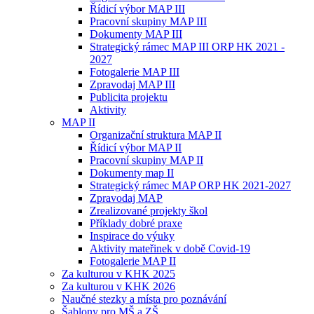
Řídicí výbor MAP III
Pracovní skupiny MAP III
Dokumenty MAP III
Strategický rámec MAP III ORP HK 2021 -
2027
Fotogalerie MAP III
Zpravodaj MAP III
Publicita projektu
Aktivity
MAP II
Organizační struktura MAP II
Řídicí výbor MAP II
Pracovní skupiny MAP II
Dokumenty map II
Strategický rámec MAP ORP HK 2021-2027
Zpravodaj MAP
Zrealizované projekty škol
Příklady dobré praxe
Inspirace do výuky
Aktivity mateřinek v době Covid-19
Fotogalerie MAP II
Za kulturou v KHK 2025
Za kulturou v KHK 2026
Naučné stezky a místa pro poznávání
Šablony pro MŠ a ZŠ