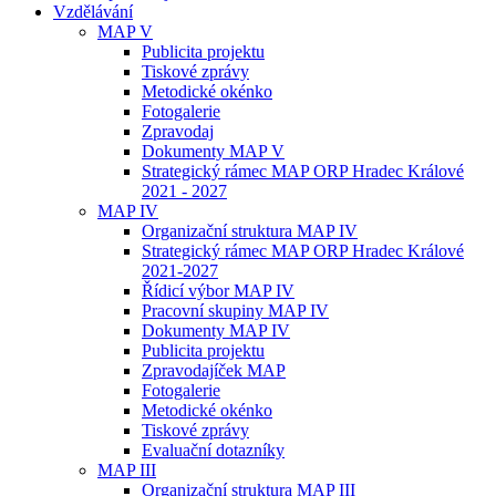
Vzdělávání
MAP V
Publicita projektu
Tiskové zprávy
Metodické okénko
Fotogalerie
Zpravodaj
Dokumenty MAP V
Strategický rámec MAP ORP Hradec Králové
2021 - 2027
MAP IV
Organizační struktura MAP IV
Strategický rámec MAP ORP Hradec Králové
2021-2027
Řídicí výbor MAP IV
Pracovní skupiny MAP IV
Dokumenty MAP IV
Publicita projektu
Zpravodajíček MAP
Fotogalerie
Metodické okénko
Tiskové zprávy
Evaluační dotazníky
MAP III
Organizační struktura MAP III