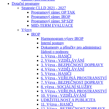
Dotační programy
Strategie CLLD 2021 - 2027
Programový rámec OP TAK
Programový rámec IROP
Programový rámec SP SZP
MID-TERM EVALUACE
Výzvy
IROP
Harmonogram výzev IROP
Interní postupy
Dokumenty a příručky pro administraci
žádosti o podporu
1. Výzva - HASIČI
2. Výzva - VZDĚLÁVÁNÍ
3. Výzva - BEZPEČNOST DOPRAVY
4. Výzva - VZDĚLÁVÁNÍ
5. Výzva - HASIČI
6. Výzva - VEŘEJNÁ PROSTRANSTVÍ
7. Výzva - BEZPEČNOST DOPRAVY
8. výzva - SOCIÁLNÍ SLUŽBY
9. Výzva - VEŘEJNÁ PROSTRANSTVÍ
10. Výzva - VZDĚLÁVÁNÍ
UDRŽITELNOST A PUBLICITA
11. Výzva - HASIČI
12. Výzva - BEZPEČNOST DOPRAVY