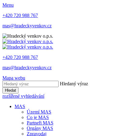
Menu
+420 720 988 767
mas@hradeckyvenkov.cz
+420 720 988 767
mas@hradeckyvenkov.cz
Mapa webu
Hledaný výraz
Hledat
rozšířené vyhledávání
MAS
Území MAS
Co je MAS
Partneři MAS
Orgány MAS
Zpravodaj