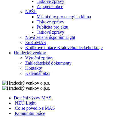
Tiskové zprávy
Zapojené obce
NPŽP
Místní dny pro energii a klima
Tiskové zprávy
Publicita projektu
Tiskové zprávy
Nová zelená úsporám Light
EnKoMAS
Kotlíkové dotace Královéhradeckého kraje
Hradecký venkov
Výroční zprávy
Zakladatelské dokumenty
Kontakty
Kalendář akcí
Dotační výzvy MAS
NZÚ Light
Co se povedlo s MAS
Komunitní práce