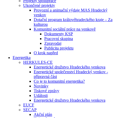
Projekty spolupráce
Ukončené projekty
Provozní a animační výdaje MAS Hradecký
venkov
Dotační program královéhradeckého kraje – Za
kulturou
Komunitní sociální práce na venkově
Dokumenty KSP
Pracovní skupina
Zpravodaj
Publicita projektu
O krok napřed
Energetika
HERKULES-CE
Energetické družstvo Hradeckého venkova
Energetické společenství Hradecký venkov -
přípravná část
Co je to komunitní energetika?
Novinky
Tiskové zprávy
Události
Energetické družstvo Hradeckého venkova
EUCF
SECAP
Akční plán