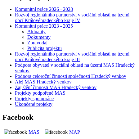
Komunitní práce 2026 - 2028
Rozvoj regionálního partnerství v sociální oblasti na území
obcí Královéhradeckého kraje IV
Komunitní práce 2023 - 2025
Aktuality
Dokumenty
Zpravodaj
Publicita projektu
Rozvoj regionálního partnerství v sociální oblasti na území
obcí Královéhradeckého kraje III
Podpora obyvatel v sociální oblasti na území MAS Hradecký
venkov
Podpora celoroční činnosti společnosti Hradecký venkov
Alej MAS Hradecký venkov
Zajištění činnosti MAS Hradecký venkov
Projekty podpořené MAS
Projekty spolupráce
Ukončené projekty
Facebook
MAS
MAP