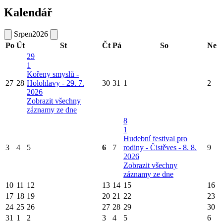
Kalendář
Srpen
2026
Po
Út
St
Čt
Pá
So
Ne
29
1
Kořeny smyslů -
27
28
Holohlavy - 29. 7.
30
31
1
2
2026
Zobrazit všechny
záznamy ze dne
8
1
Hudební festival pro
3
4
5
6
7
rodiny - Čistěves - 8. 8.
9
2026
Zobrazit všechny
záznamy ze dne
10
11
12
13
14
15
16
17
18
19
20
21
22
23
24
25
26
27
28
29
30
31
1
2
3
4
5
6