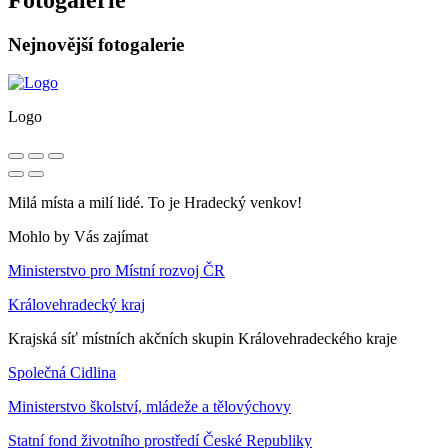
Nejnovější fotogalerie
Logo
Milá místa a milí lidé. To je Hradecký venkov!
Mohlo by Vás zajímat
Ministerstvo pro Místní rozvoj ČR
Královehradecký kraj
Krajská síť místních akčních skupin Královehradeckého kraje
Společná Cidlina
Ministerstvo školství, mládeže a tělovýchovy
Statní fond životního prostředí České Republiky