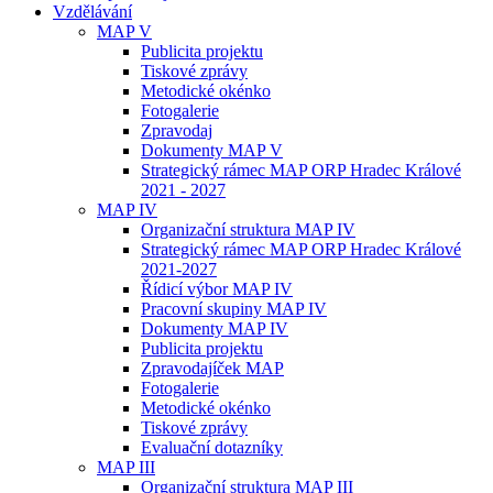
Vzdělávání
MAP V
Publicita projektu
Tiskové zprávy
Metodické okénko
Fotogalerie
Zpravodaj
Dokumenty MAP V
Strategický rámec MAP ORP Hradec Králové
2021 - 2027
MAP IV
Organizační struktura MAP IV
Strategický rámec MAP ORP Hradec Králové
2021-2027
Řídicí výbor MAP IV
Pracovní skupiny MAP IV
Dokumenty MAP IV
Publicita projektu
Zpravodajíček MAP
Fotogalerie
Metodické okénko
Tiskové zprávy
Evaluační dotazníky
MAP III
Organizační struktura MAP III