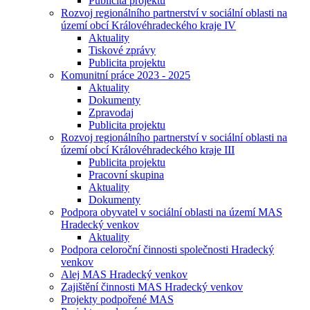
Publicita projektu
Rozvoj regionálního partnerství v sociální oblasti na
území obcí Královéhradeckého kraje IV
Aktuality
Tiskové zprávy
Publicita projektu
Komunitní práce 2023 - 2025
Aktuality
Dokumenty
Zpravodaj
Publicita projektu
Rozvoj regionálního partnerství v sociální oblasti na
území obcí Královéhradeckého kraje III
Publicita projektu
Pracovní skupina
Aktuality
Dokumenty
Podpora obyvatel v sociální oblasti na území MAS
Hradecký venkov
Aktuality
Podpora celoroční činnosti společnosti Hradecký
venkov
Alej MAS Hradecký venkov
Zajištění činnosti MAS Hradecký venkov
Projekty podpořené MAS