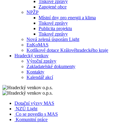
Tiskové zprávy
Zapojené obce
NPŽP
Místní dny pro energii a klima
Tiskové zprávy
Publicita projektu
Tiskové zprávy
Nová zelená úsporám Light
EnKoMAS
Kotlíkové dotace Královéhradeckého kraje
Hradecký venkov
Výroční zprávy
Zakladatelské dokumenty
Kontakty
Kalendář akcí
Dotační výzvy MAS
NZÚ Light
Co se povedlo s MAS
Komunitní práce