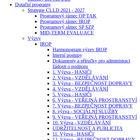
Dotační programy
Strategie CLLD 2021 - 2027
Programový rámec OP TAK
Programový rámec IROP
Programový rámec SP SZP
MID-TERM EVALUACE
Výzvy
IROP
Harmonogram výzev IROP
Interní postupy
Dokumenty a příručky pro administraci
žádosti o podporu
1. Výzva - HASIČI
2. Výzva - VZDĚLÁVÁNÍ
3. Výzva - BEZPEČNOST DOPRAVY
4. Výzva - VZDĚLÁVÁNÍ
5. Výzva - HASIČI
6. Výzva - VEŘEJNÁ PROSTRANSTVÍ
7. Výzva - BEZPEČNOST DOPRAVY
8. výzva - SOCIÁLNÍ SLUŽBY
9. Výzva - VEŘEJNÁ PROSTRANSTVÍ
10. Výzva - VZDĚLÁVÁNÍ
UDRŽITELNOST A PUBLICITA
11. Výzva - HASIČI
12. Výzva - BEZPEČNOST DOPRAVY