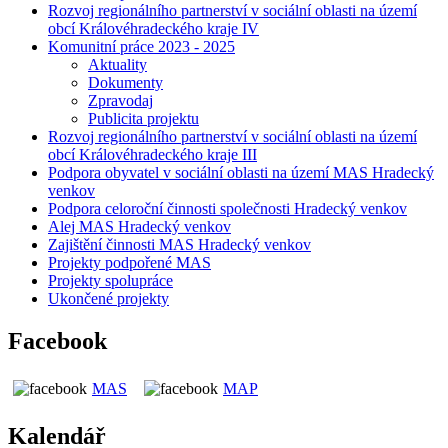
Rozvoj regionálního partnerství v sociální oblasti na území
obcí Královéhradeckého kraje IV
Komunitní práce 2023 - 2025
Aktuality
Dokumenty
Zpravodaj
Publicita projektu
Rozvoj regionálního partnerství v sociální oblasti na území
obcí Královéhradeckého kraje III
Podpora obyvatel v sociální oblasti na území MAS Hradecký
venkov
Podpora celoroční činnosti společnosti Hradecký venkov
Alej MAS Hradecký venkov
Zajištění činnosti MAS Hradecký venkov
Projekty podpořené MAS
Projekty spolupráce
Ukončené projekty
Facebook
MAS
MAP
Kalendář