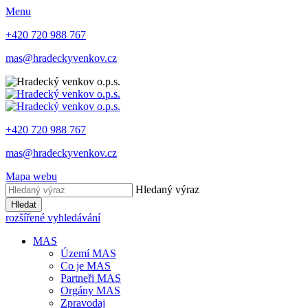
Menu
+420 720 988 767
mas@hradeckyvenkov.cz
+420 720 988 767
mas@hradeckyvenkov.cz
Mapa webu
Hledaný výraz
Hledat
rozšířené vyhledávání
MAS
Území MAS
Co je MAS
Partneři MAS
Orgány MAS
Zpravodaj