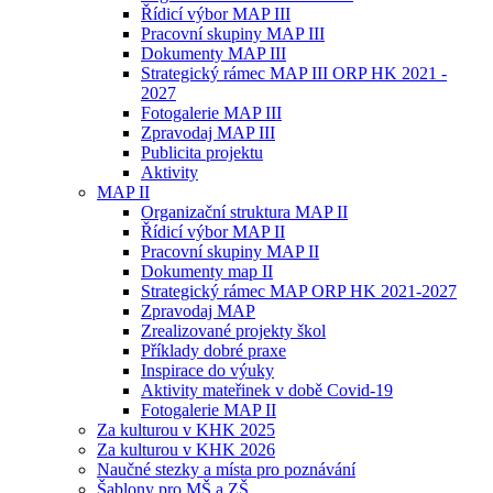
Řídicí výbor MAP III
Pracovní skupiny MAP III
Dokumenty MAP III
Strategický rámec MAP III ORP HK 2021 -
2027
Fotogalerie MAP III
Zpravodaj MAP III
Publicita projektu
Aktivity
MAP II
Organizační struktura MAP II
Řídicí výbor MAP II
Pracovní skupiny MAP II
Dokumenty map II
Strategický rámec MAP ORP HK 2021-2027
Zpravodaj MAP
Zrealizované projekty škol
Příklady dobré praxe
Inspirace do výuky
Aktivity mateřinek v době Covid-19
Fotogalerie MAP II
Za kulturou v KHK 2025
Za kulturou v KHK 2026
Naučné stezky a místa pro poznávání
Šablony pro MŠ a ZŠ