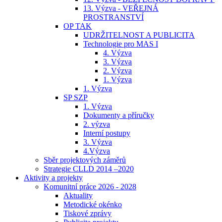
13. Výzva - VEŘEJNÁ
PROSTRANSTVÍ
OP TAK
UDRŽITELNOST A PUBLICITA
Technologie pro MAS I
4. Výzva
3. Výzva
2. Výzva
1. Výzva
1. Výzva
SP SZP
1. Výzva
Dokumenty a příručky
2. výzva
Interní postupy
3. Výzva
4.Výzva
Sběr projektových záměrů
Strategie CLLD 2014 –2020
Aktivity a projekty
Komunitní práce 2026 - 2028
Aktuality
Metodické okénko
Tiskové zprávy