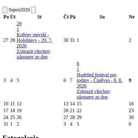
Srpen
2026
Po
Út
St
Čt
Pá
So
Ne
29
1
Kořeny smyslů -
27
28
Holohlavy - 29. 7.
30
31
1
2
2026
Zobrazit všechny
záznamy ze dne
8
1
Hudební festival pro
3
4
5
6
7
rodiny - Čistěves - 8. 8.
9
2026
Zobrazit všechny
záznamy ze dne
10
11
12
13
14
15
16
17
18
19
20
21
22
23
24
25
26
27
28
29
30
31
1
2
3
4
5
6
Fotogalerie