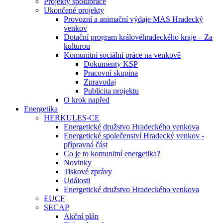
Projekty spolupráce
Ukončené projekty
Provozní a animační výdaje MAS Hradecký
venkov
Dotační program královéhradeckého kraje – Za
kulturou
Komunitní sociální práce na venkově
Dokumenty KSP
Pracovní skupina
Zpravodaj
Publicita projektu
O krok napřed
Energetika
HERKULES-CE
Energetické družstvo Hradeckého venkova
Energetické společenství Hradecký venkov -
přípravná část
Co je to komunitní energetika?
Novinky
Tiskové zprávy
Události
Energetické družstvo Hradeckého venkova
EUCF
SECAP
Akční plán