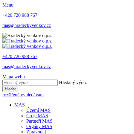
Menu
+420 720 988 767
mas@hradeckyvenkov.cz
+420 720 988 767
mas@hradeckyvenkov.cz
Mapa webu
Hledaný výraz
Hledat
rozšířené vyhledávání
MAS
Území MAS
Co je MAS
Partneři MAS
Orgány MAS
Zpravodaj