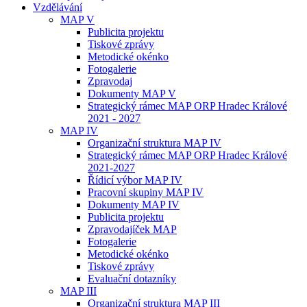
Vzdělávání
MAP V
Publicita projektu
Tiskové zprávy
Metodické okénko
Fotogalerie
Zpravodaj
Dokumenty MAP V
Strategický rámec MAP ORP Hradec Králové
2021 - 2027
MAP IV
Organizační struktura MAP IV
Strategický rámec MAP ORP Hradec Králové
2021-2027
Řídicí výbor MAP IV
Pracovní skupiny MAP IV
Dokumenty MAP IV
Publicita projektu
Zpravodajíček MAP
Fotogalerie
Metodické okénko
Tiskové zprávy
Evaluační dotazníky
MAP III
Organizační struktura MAP III