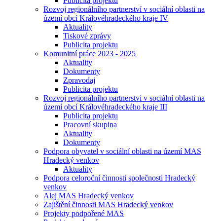
Publicita projektu
Rozvoj regionálního partnerství v sociální oblasti na
území obcí Královéhradeckého kraje IV
Aktuality
Tiskové zprávy
Publicita projektu
Komunitní práce 2023 - 2025
Aktuality
Dokumenty
Zpravodaj
Publicita projektu
Rozvoj regionálního partnerství v sociální oblasti na
území obcí Královéhradeckého kraje III
Publicita projektu
Pracovní skupina
Aktuality
Dokumenty
Podpora obyvatel v sociální oblasti na území MAS
Hradecký venkov
Aktuality
Podpora celoroční činnosti společnosti Hradecký
venkov
Alej MAS Hradecký venkov
Zajištění činnosti MAS Hradecký venkov
Projekty podpořené MAS