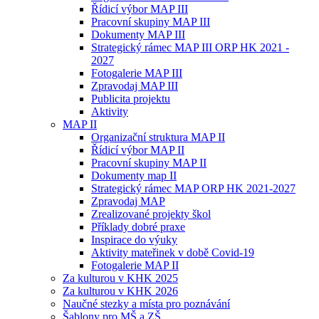
Řídicí výbor MAP III
Pracovní skupiny MAP III
Dokumenty MAP III
Strategický rámec MAP III ORP HK 2021 -
2027
Fotogalerie MAP III
Zpravodaj MAP III
Publicita projektu
Aktivity
MAP II
Organizační struktura MAP II
Řídicí výbor MAP II
Pracovní skupiny MAP II
Dokumenty map II
Strategický rámec MAP ORP HK 2021-2027
Zpravodaj MAP
Zrealizované projekty škol
Příklady dobré praxe
Inspirace do výuky
Aktivity mateřinek v době Covid-19
Fotogalerie MAP II
Za kulturou v KHK 2025
Za kulturou v KHK 2026
Naučné stezky a místa pro poznávání
Šablony pro MŠ a ZŠ