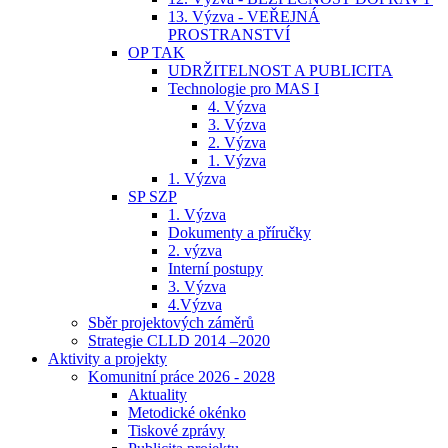
13. Výzva - VEŘEJNÁ
PROSTRANSTVÍ
OP TAK
UDRŽITELNOST A PUBLICITA
Technologie pro MAS I
4. Výzva
3. Výzva
2. Výzva
1. Výzva
1. Výzva
SP SZP
1. Výzva
Dokumenty a příručky
2. výzva
Interní postupy
3. Výzva
4.Výzva
Sběr projektových záměrů
Strategie CLLD 2014 –2020
Aktivity a projekty
Komunitní práce 2026 - 2028
Aktuality
Metodické okénko
Tiskové zprávy