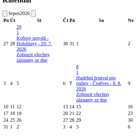
Kalendář
Srpen
2026
Po
Út
St
Čt
Pá
So
Ne
29
1
Kořeny smyslů -
27
28
Holohlavy - 29. 7.
30
31
1
2
2026
Zobrazit všechny
záznamy ze dne
8
1
Hudební festival pro
3
4
5
6
7
rodiny - Čistěves - 8. 8.
9
2026
Zobrazit všechny
záznamy ze dne
10
11
12
13
14
15
16
17
18
19
20
21
22
23
24
25
26
27
28
29
30
31
1
2
3
4
5
6