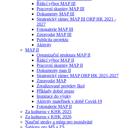
Řídicí výbor MAP III
Pracovní skupiny MAP III
Dokumenty MAP III
Strategický rámec MAP III ORP HK 2021 -
2027
Fotogalerie MAP III
Zpravodaj MAP III
Publicita projektu
Aktivity
MAP II
Organizační struktura MAP II
Řídicí výbor MAP II
Pracovní skupiny MAP II
Dokumenty map II
Strategický rámec MAP ORP HK 2021-2027
Zpravodaj MAP
Zrealizované projekty škol
Příklady dobré praxe
Inspirace do výuky
Aktivity mateřinek v době Covid-19
Fotogalerie MAP II
Za kulturou v KHK 2025
Za kulturou v KHK 2026
Naučné stezky a místa pro poznávání
Šablony pro MŠ a ZŠ