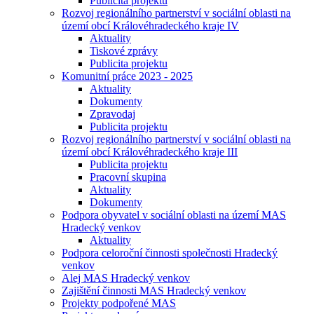
Publicita projektu
Rozvoj regionálního partnerství v sociální oblasti na
území obcí Královéhradeckého kraje IV
Aktuality
Tiskové zprávy
Publicita projektu
Komunitní práce 2023 - 2025
Aktuality
Dokumenty
Zpravodaj
Publicita projektu
Rozvoj regionálního partnerství v sociální oblasti na
území obcí Královéhradeckého kraje III
Publicita projektu
Pracovní skupina
Aktuality
Dokumenty
Podpora obyvatel v sociální oblasti na území MAS
Hradecký venkov
Aktuality
Podpora celoroční činnosti společnosti Hradecký
venkov
Alej MAS Hradecký venkov
Zajištění činnosti MAS Hradecký venkov
Projekty podpořené MAS