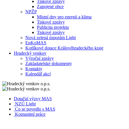
Tiskové zprávy
Zapojené obce
NPŽP
Místní dny pro energii a klima
Tiskové zprávy
Publicita projektu
Tiskové zprávy
Nová zelená úsporám Light
EnKoMAS
Kotlíkové dotace Královéhradeckého kraje
Hradecký venkov
Výroční zprávy
Zakladatelské dokumenty
Kontakty
Kalendář akcí
Dotační výzvy MAS
NZÚ Light
Co se povedlo s MAS
Komunitní práce