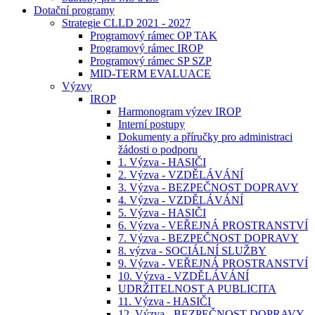
Dotační programy
Strategie CLLD 2021 - 2027
Programový rámec OP TAK
Programový rámec IROP
Programový rámec SP SZP
MID-TERM EVALUACE
Výzvy
IROP
Harmonogram výzev IROP
Interní postupy
Dokumenty a příručky pro administraci
žádosti o podporu
1. Výzva - HASIČI
2. Výzva - VZDĚLÁVÁNÍ
3. Výzva - BEZPEČNOST DOPRAVY
4. Výzva - VZDĚLÁVÁNÍ
5. Výzva - HASIČI
6. Výzva - VEŘEJNÁ PROSTRANSTVÍ
7. Výzva - BEZPEČNOST DOPRAVY
8. výzva - SOCIÁLNÍ SLUŽBY
9. Výzva - VEŘEJNÁ PROSTRANSTVÍ
10. Výzva - VZDĚLÁVÁNÍ
UDRŽITELNOST A PUBLICITA
11. Výzva - HASIČI
12. Výzva - BEZPEČNOST DOPRAVY