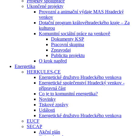
Projekty spolupráce
Ukončené projekty
Provozní a animační výdaje MAS Hradecký
venkov
Dotační program královéhradeckého kraje – Za
kulturou
Komunitní sociální práce na venkově
Dokumenty KSP
Pracovní skupina
Zpravodaj
Publicita projektu
O krok napřed
Energetika
HERKULES-CE
Energetické družstvo Hradeckého venkova
Energetické společenství Hradecký venkov -
přípravná část
Co je to komunitní energetika?
Novinky
Tiskové zprávy
Události
Energetické družstvo Hradeckého venkova
EUCF
SECAP
Akční plán