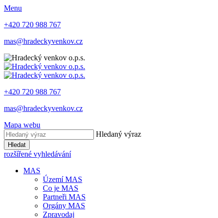
Menu
+420 720 988 767
mas@hradeckyvenkov.cz
+420 720 988 767
mas@hradeckyvenkov.cz
Mapa webu
Hledaný výraz
Hledat
rozšířené vyhledávání
MAS
Území MAS
Co je MAS
Partneři MAS
Orgány MAS
Zpravodaj