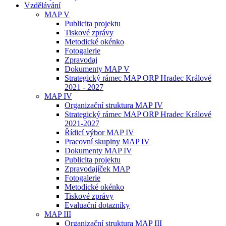
Vzdělávání
MAP V
Publicita projektu
Tiskové zprávy
Metodické okénko
Fotogalerie
Zpravodaj
Dokumenty MAP V
Strategický rámec MAP ORP Hradec Králové
2021 - 2027
MAP IV
Organizační struktura MAP IV
Strategický rámec MAP ORP Hradec Králové
2021-2027
Řídicí výbor MAP IV
Pracovní skupiny MAP IV
Dokumenty MAP IV
Publicita projektu
Zpravodajíček MAP
Fotogalerie
Metodické okénko
Tiskové zprávy
Evaluační dotazníky
MAP III
Organizační struktura MAP III