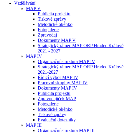
Vzdělávání
MAP V
Publicita projektu
Tiskové zprávy
Metodické okénko
Fotogalerie
Zpravodaj
Dokumenty MAP V
Strategický rámec MAP ORP Hradec Králové
2021 - 2027
MAP IV
Organizační struktura MAP IV
Strategický rámec MAP ORP Hradec Králové
2021-2027
Řídicí výbor MAP IV
Pracovní skupiny MAP IV
Dokumenty MAP IV
Publicita projektu
Zpravodajíček MAP
Fotogalerie
Metodické okénko
Tiskové zprávy
Evaluační dotazníky
MAP III
Organizační struktura MAP III