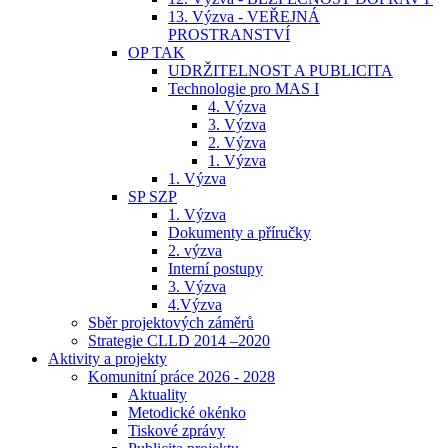
13. Výzva - VEŘEJNÁ
PROSTRANSTVÍ
OP TAK
UDRŽITELNOST A PUBLICITA
Technologie pro MAS I
4. Výzva
3. Výzva
2. Výzva
1. Výzva
1. Výzva
SP SZP
1. Výzva
Dokumenty a příručky
2. výzva
Interní postupy
3. Výzva
4.Výzva
Sběr projektových záměrů
Strategie CLLD 2014 –2020
Aktivity a projekty
Komunitní práce 2026 - 2028
Aktuality
Metodické okénko
Tiskové zprávy