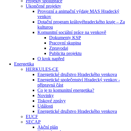
Projekty spolupráce
Ukončené projekty
Provozní a animační výdaje MAS Hradecký
venkov
Dotační program královéhradeckého kraje – Za
kulturou
Komunitní sociální práce na venkově
Dokumenty KSP
Pracovní skupina
Zpravodaj
Publicita projektu
O krok napřed
Energetika
HERKULES-CE
Energetické družstvo Hradeckého venkova
Energetické společenství Hradecký venkov -
přípravná část
Co je to komunitní energetika?
Novinky
Tiskové zprávy
Události
Energetické družstvo Hradeckého venkova
EUCF
SECAP
Akční plán