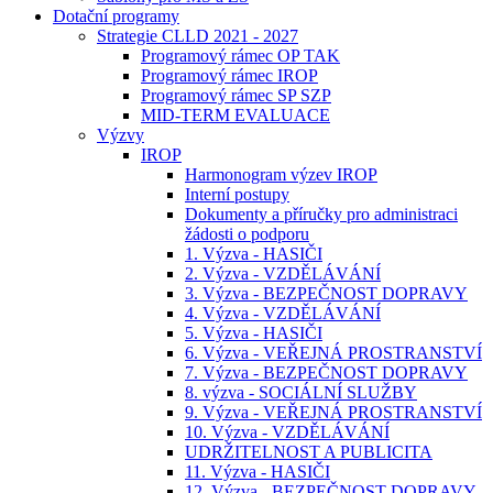
Dotační programy
Strategie CLLD 2021 - 2027
Programový rámec OP TAK
Programový rámec IROP
Programový rámec SP SZP
MID-TERM EVALUACE
Výzvy
IROP
Harmonogram výzev IROP
Interní postupy
Dokumenty a příručky pro administraci
žádosti o podporu
1. Výzva - HASIČI
2. Výzva - VZDĚLÁVÁNÍ
3. Výzva - BEZPEČNOST DOPRAVY
4. Výzva - VZDĚLÁVÁNÍ
5. Výzva - HASIČI
6. Výzva - VEŘEJNÁ PROSTRANSTVÍ
7. Výzva - BEZPEČNOST DOPRAVY
8. výzva - SOCIÁLNÍ SLUŽBY
9. Výzva - VEŘEJNÁ PROSTRANSTVÍ
10. Výzva - VZDĚLÁVÁNÍ
UDRŽITELNOST A PUBLICITA
11. Výzva - HASIČI
12. Výzva - BEZPEČNOST DOPRAVY