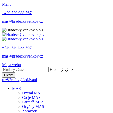
Menu
+420 720 988 767
mas@hradeckyvenkov.cz
+420 720 988 767
mas@hradeckyvenkov.cz
Mapa webu
Hledaný výraz
Hledat
rozšířené vyhledávání
MAS
Území MAS
Co je MAS
Partneři MAS
Orgány MAS
Zpravodaj