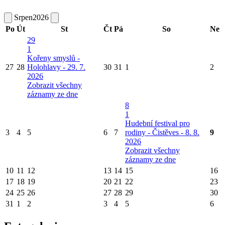
Srpen
2026
Po
Út
St
Čt
Pá
So
Ne
29
1
Kořeny smyslů -
27
28
Holohlavy - 29. 7.
30
31
1
2
2026
Zobrazit všechny
záznamy ze dne
8
1
Hudební festival pro
3
4
5
6
7
rodiny - Čistěves - 8. 8.
9
2026
Zobrazit všechny
záznamy ze dne
10
11
12
13
14
15
16
17
18
19
20
21
22
23
24
25
26
27
28
29
30
31
1
2
3
4
5
6