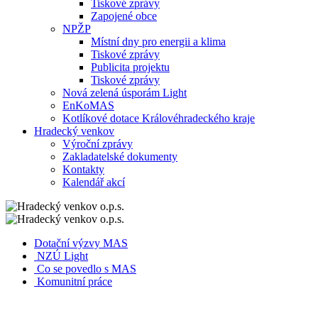
Tiskové zprávy
Zapojené obce
NPŽP
Místní dny pro energii a klima
Tiskové zprávy
Publicita projektu
Tiskové zprávy
Nová zelená úsporám Light
EnKoMAS
Kotlíkové dotace Královéhradeckého kraje
Hradecký venkov
Výroční zprávy
Zakladatelské dokumenty
Kontakty
Kalendář akcí
Dotační výzvy MAS
NZÚ Light
Co se povedlo s MAS
Komunitní práce