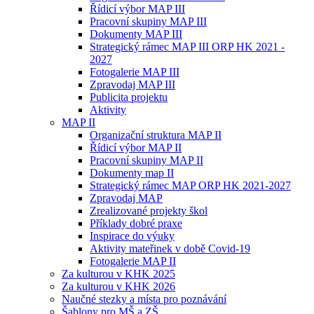
Řídicí výbor MAP III
Pracovní skupiny MAP III
Dokumenty MAP III
Strategický rámec MAP III ORP HK 2021 -
2027
Fotogalerie MAP III
Zpravodaj MAP III
Publicita projektu
Aktivity
MAP II
Organizační struktura MAP II
Řídicí výbor MAP II
Pracovní skupiny MAP II
Dokumenty map II
Strategický rámec MAP ORP HK 2021-2027
Zpravodaj MAP
Zrealizované projekty škol
Příklady dobré praxe
Inspirace do výuky
Aktivity mateřinek v době Covid-19
Fotogalerie MAP II
Za kulturou v KHK 2025
Za kulturou v KHK 2026
Naučné stezky a místa pro poznávání
Šablony pro MŠ a ZŠ