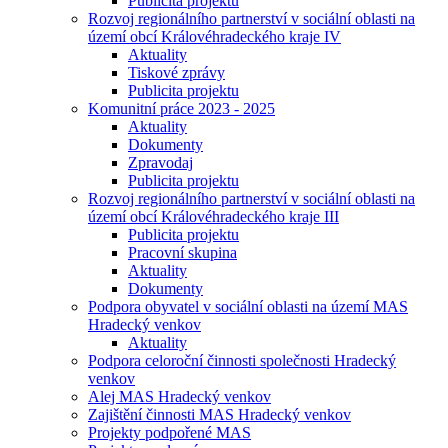
Publicita projektu
Rozvoj regionálního partnerství v sociální oblasti na
území obcí Královéhradeckého kraje IV
Aktuality
Tiskové zprávy
Publicita projektu
Komunitní práce 2023 - 2025
Aktuality
Dokumenty
Zpravodaj
Publicita projektu
Rozvoj regionálního partnerství v sociální oblasti na
území obcí Královéhradeckého kraje III
Publicita projektu
Pracovní skupina
Aktuality
Dokumenty
Podpora obyvatel v sociální oblasti na území MAS
Hradecký venkov
Aktuality
Podpora celoroční činnosti společnosti Hradecký
venkov
Alej MAS Hradecký venkov
Zajištění činnosti MAS Hradecký venkov
Projekty podpořené MAS