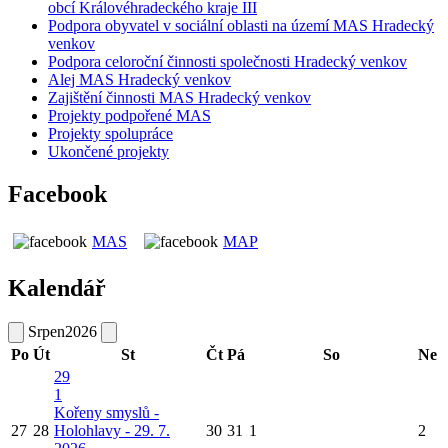
obcí Královéhradeckého kraje III
Podpora obyvatel v sociální oblasti na území MAS Hradecký
venkov
Podpora celoroční činnosti společnosti Hradecký venkov
Alej MAS Hradecký venkov
Zajištění činnosti MAS Hradecký venkov
Projekty podpořené MAS
Projekty spolupráce
Ukončené projekty
Facebook
MAS
MAP
Kalendář
Srpen
2026
Po
Út
St
Čt
Pá
So
Ne
29
1
Kořeny smyslů -
27
28
Holohlavy - 29. 7.
30
31
1
2