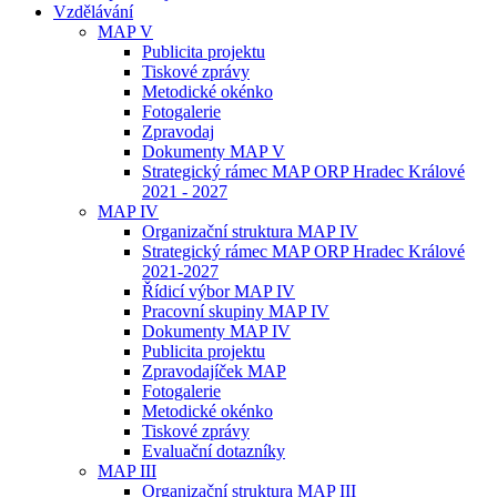
Vzdělávání
MAP V
Publicita projektu
Tiskové zprávy
Metodické okénko
Fotogalerie
Zpravodaj
Dokumenty MAP V
Strategický rámec MAP ORP Hradec Králové
2021 - 2027
MAP IV
Organizační struktura MAP IV
Strategický rámec MAP ORP Hradec Králové
2021-2027
Řídicí výbor MAP IV
Pracovní skupiny MAP IV
Dokumenty MAP IV
Publicita projektu
Zpravodajíček MAP
Fotogalerie
Metodické okénko
Tiskové zprávy
Evaluační dotazníky
MAP III
Organizační struktura MAP III