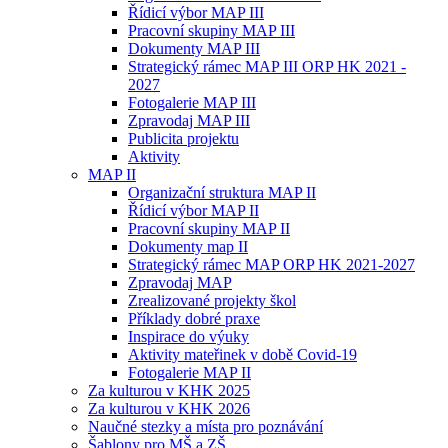
Řídicí výbor MAP III
Pracovní skupiny MAP III
Dokumenty MAP III
Strategický rámec MAP III ORP HK 2021 -
2027
Fotogalerie MAP III
Zpravodaj MAP III
Publicita projektu
Aktivity
MAP II
Organizační struktura MAP II
Řídicí výbor MAP II
Pracovní skupiny MAP II
Dokumenty map II
Strategický rámec MAP ORP HK 2021-2027
Zpravodaj MAP
Zrealizované projekty škol
Příklady dobré praxe
Inspirace do výuky
Aktivity mateřinek v době Covid-19
Fotogalerie MAP II
Za kulturou v KHK 2025
Za kulturou v KHK 2026
Naučné stezky a místa pro poznávání
Šablony pro MŠ a ZŠ