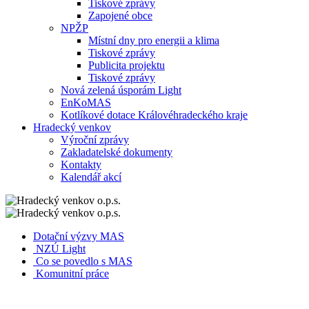
Tiskové zprávy
Zapojené obce
NPŽP
Místní dny pro energii a klima
Tiskové zprávy
Publicita projektu
Tiskové zprávy
Nová zelená úsporám Light
EnKoMAS
Kotlíkové dotace Královéhradeckého kraje
Hradecký venkov
Výroční zprávy
Zakladatelské dokumenty
Kontakty
Kalendář akcí
Dotační výzvy MAS
NZÚ Light
Co se povedlo s MAS
Komunitní práce