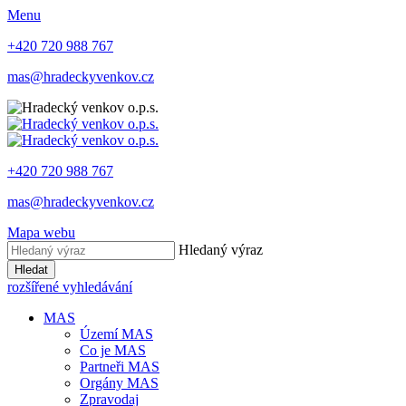
Menu
+420 720 988 767
mas@hradeckyvenkov.cz
+420 720 988 767
mas@hradeckyvenkov.cz
Mapa webu
Hledaný výraz
Hledat
rozšířené vyhledávání
MAS
Území MAS
Co je MAS
Partneři MAS
Orgány MAS
Zpravodaj