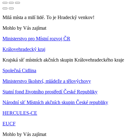
Milá místa a milí lidé. To je Hradecký venkov!
Mohlo by Vás zajímat
Ministerstvo pro Místní rozvoj ČR
Královehradecký kraj
Krajská síť místních akčních skupin Královehradeckého kraje
Společná Cidlina
Ministerstvo školství, mládeže a tělovýchovy
Statní fond životního prostředí České Republiky
Národní síť Místních akčních skupin České republiky
HERCULES-CE
EUCF
Mohlo by Vás zajímat