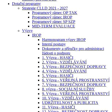
Dotační programy
Strategie CLLD 2021 - 2027
Programový rámec OP TAK
Programový rámec IROP
Programový rámec SP SZP
MID-TERM EVALUACE
Výzvy
IROP
Harmonogram výzev IROP
Interní postupy
Dokumenty a příručky pro administraci
žádosti o podporu
1. Výzva - HASIČI
2. Výzva - VZDĚLÁVÁNÍ
3. Výzva - BEZPEČNOST DOPRAVY
4. Výzva - VZDĚLÁVÁNÍ
5. Výzva - HASIČI
6. Výzva - VEŘEJNÁ PROSTRANSTVÍ
7. Výzva - BEZPEČNOST DOPRAVY
8. výzva - SOCIÁLNÍ SLUŽBY
9. Výzva - VEŘEJNÁ PROSTRANSTVÍ
10. Výzva - VZDĚLÁVÁNÍ
UDRŽITELNOST A PUBLICITA
11. Výzva - HASIČI
12. Výzva - BEZPEČNOST DOPRAVY