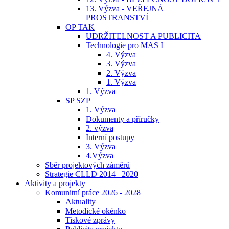
13. Výzva - VEŘEJNÁ
PROSTRANSTVÍ
OP TAK
UDRŽITELNOST A PUBLICITA
Technologie pro MAS I
4. Výzva
3. Výzva
2. Výzva
1. Výzva
1. Výzva
SP SZP
1. Výzva
Dokumenty a příručky
2. výzva
Interní postupy
3. Výzva
4.Výzva
Sběr projektových záměrů
Strategie CLLD 2014 –2020
Aktivity a projekty
Komunitní práce 2026 - 2028
Aktuality
Metodické okénko
Tiskové zprávy