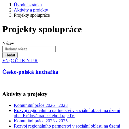
Úvodní stránka
Aktivity a projekty
Projekty spolupráce
Projekty spolupráce
Název
Hledat
Vše
C
Č
I
K
N
P
R
Česko-polská kuchařka
Aktivity a projekty
Komunitní práce 2026 - 2028
Rozvoj regionálního partnerství v sociální oblasti na území
obcí Královéhradeckého kraje IV
Komunitní práce 2023 - 2025
Rozvoj regionálního partnerství v sociální oblasti na území