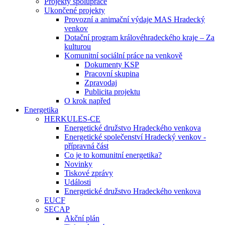
Projekty spolupráce
Ukončené projekty
Provozní a animační výdaje MAS Hradecký
venkov
Dotační program královéhradeckého kraje – Za
kulturou
Komunitní sociální práce na venkově
Dokumenty KSP
Pracovní skupina
Zpravodaj
Publicita projektu
O krok napřed
Energetika
HERKULES-CE
Energetické družstvo Hradeckého venkova
Energetické společenství Hradecký venkov -
přípravná část
Co je to komunitní energetika?
Novinky
Tiskové zprávy
Události
Energetické družstvo Hradeckého venkova
EUCF
SECAP
Akční plán