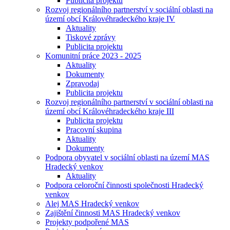
Publicita projektu
Rozvoj regionálního partnerství v sociální oblasti na
území obcí Královéhradeckého kraje IV
Aktuality
Tiskové zprávy
Publicita projektu
Komunitní práce 2023 - 2025
Aktuality
Dokumenty
Zpravodaj
Publicita projektu
Rozvoj regionálního partnerství v sociální oblasti na
území obcí Královéhradeckého kraje III
Publicita projektu
Pracovní skupina
Aktuality
Dokumenty
Podpora obyvatel v sociální oblasti na území MAS
Hradecký venkov
Aktuality
Podpora celoroční činnosti společnosti Hradecký
venkov
Alej MAS Hradecký venkov
Zajištění činnosti MAS Hradecký venkov
Projekty podpořené MAS