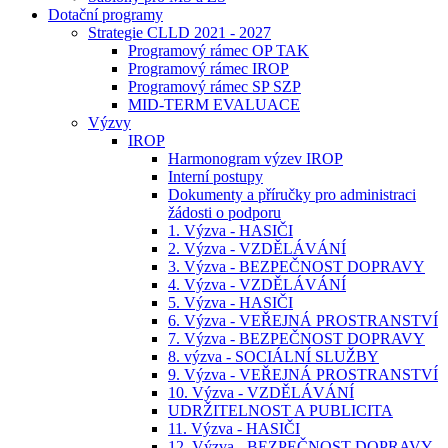
Dotační programy
Strategie CLLD 2021 - 2027
Programový rámec OP TAK
Programový rámec IROP
Programový rámec SP SZP
MID-TERM EVALUACE
Výzvy
IROP
Harmonogram výzev IROP
Interní postupy
Dokumenty a příručky pro administraci
žádosti o podporu
1. Výzva - HASIČI
2. Výzva - VZDĚLÁVÁNÍ
3. Výzva - BEZPEČNOST DOPRAVY
4. Výzva - VZDĚLÁVÁNÍ
5. Výzva - HASIČI
6. Výzva - VEŘEJNÁ PROSTRANSTVÍ
7. Výzva - BEZPEČNOST DOPRAVY
8. výzva - SOCIÁLNÍ SLUŽBY
9. Výzva - VEŘEJNÁ PROSTRANSTVÍ
10. Výzva - VZDĚLÁVÁNÍ
UDRŽITELNOST A PUBLICITA
11. Výzva - HASIČI
12. Výzva - BEZPEČNOST DOPRAVY