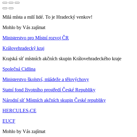
Milá místa a milí lidé. To je Hradecký venkov!
Mohlo by Vás zajímat
Ministerstvo pro Místní rozvoj ČR
Královehradecký kraj
Krajská síť místních akčních skupin Královehradeckého kraje
Společná Cidlina
Ministerstvo školství, mládeže a tělovýchovy
Statní fond životního prostředí České Republiky
Národní síť Místních akčních skupin České republiky
HERCULES-CE
EUCF
Mohlo by Vás zajímat