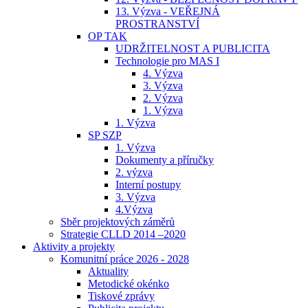
13. Výzva - VEŘEJNÁ
PROSTRANSTVÍ
OP TAK
UDRŽITELNOST A PUBLICITA
Technologie pro MAS I
4. Výzva
3. Výzva
2. Výzva
1. Výzva
1. Výzva
SP SZP
1. Výzva
Dokumenty a příručky
2. výzva
Interní postupy
3. Výzva
4.Výzva
Sběr projektových záměrů
Strategie CLLD 2014 –2020
Aktivity a projekty
Komunitní práce 2026 - 2028
Aktuality
Metodické okénko
Tiskové zprávy