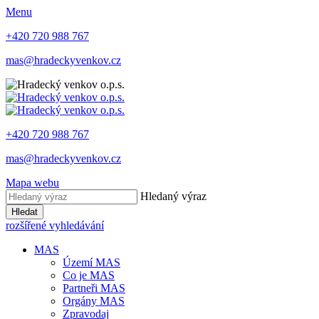
Menu
+420 720 988 767
mas@hradeckyvenkov.cz
+420 720 988 767
mas@hradeckyvenkov.cz
Mapa webu
Hledaný výraz
Hledat
rozšířené vyhledávání
MAS
Území MAS
Co je MAS
Partneři MAS
Orgány MAS
Zpravodaj