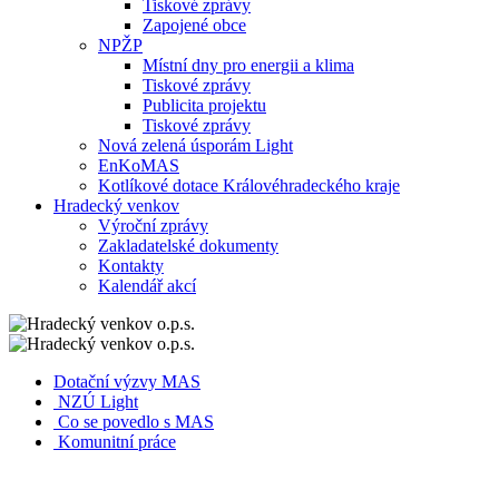
Tiskové zprávy
Zapojené obce
NPŽP
Místní dny pro energii a klima
Tiskové zprávy
Publicita projektu
Tiskové zprávy
Nová zelená úsporám Light
EnKoMAS
Kotlíkové dotace Královéhradeckého kraje
Hradecký venkov
Výroční zprávy
Zakladatelské dokumenty
Kontakty
Kalendář akcí
Dotační výzvy MAS
NZÚ Light
Co se povedlo s MAS
Komunitní práce