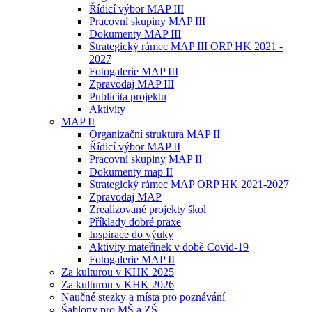
Řídicí výbor MAP III
Pracovní skupiny MAP III
Dokumenty MAP III
Strategický rámec MAP III ORP HK 2021 -
2027
Fotogalerie MAP III
Zpravodaj MAP III
Publicita projektu
Aktivity
MAP II
Organizační struktura MAP II
Řídicí výbor MAP II
Pracovní skupiny MAP II
Dokumenty map II
Strategický rámec MAP ORP HK 2021-2027
Zpravodaj MAP
Zrealizované projekty škol
Příklady dobré praxe
Inspirace do výuky
Aktivity mateřinek v době Covid-19
Fotogalerie MAP II
Za kulturou v KHK 2025
Za kulturou v KHK 2026
Naučné stezky a místa pro poznávání
Šablony pro MŠ a ZŠ