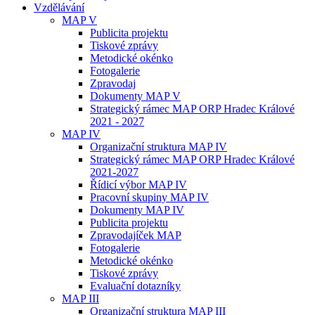
Vzdělávání
MAP V
Publicita projektu
Tiskové zprávy
Metodické okénko
Fotogalerie
Zpravodaj
Dokumenty MAP V
Strategický rámec MAP ORP Hradec Králové
2021 - 2027
MAP IV
Organizační struktura MAP IV
Strategický rámec MAP ORP Hradec Králové
2021-2027
Řídicí výbor MAP IV
Pracovní skupiny MAP IV
Dokumenty MAP IV
Publicita projektu
Zpravodajíček MAP
Fotogalerie
Metodické okénko
Tiskové zprávy
Evaluační dotazníky
MAP III
Organizační struktura MAP III