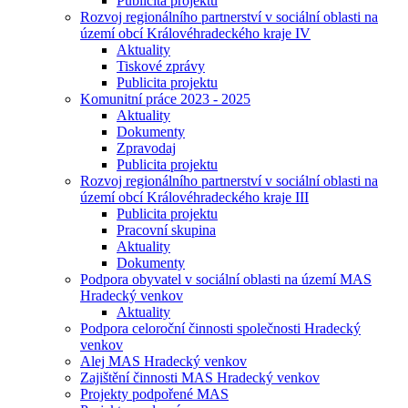
Publicita projektu
Rozvoj regionálního partnerství v sociální oblasti na
území obcí Královéhradeckého kraje IV
Aktuality
Tiskové zprávy
Publicita projektu
Komunitní práce 2023 - 2025
Aktuality
Dokumenty
Zpravodaj
Publicita projektu
Rozvoj regionálního partnerství v sociální oblasti na
území obcí Královéhradeckého kraje III
Publicita projektu
Pracovní skupina
Aktuality
Dokumenty
Podpora obyvatel v sociální oblasti na území MAS
Hradecký venkov
Aktuality
Podpora celoroční činnosti společnosti Hradecký
venkov
Alej MAS Hradecký venkov
Zajištění činnosti MAS Hradecký venkov
Projekty podpořené MAS