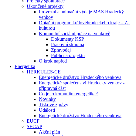
Projekty spolupráce
Ukončené projekty
Provozní a animační výdaje MAS Hradecký
venkov
Dotační program královéhradeckého kraje – Za
kulturou
Komunitní sociální práce na venkově
Dokumenty KSP
Pracovní skupina
Zpravodaj
Publicita projektu
O krok napřed
Energetika
HERKULES-CE
Energetické družstvo Hradeckého venkova
Energetické společenství Hradecký venkov -
přípravná část
Co je to komunitní energetika?
Novinky
Tiskové zprávy
Události
Energetické družstvo Hradeckého venkova
EUCF
SECAP
Akční plán