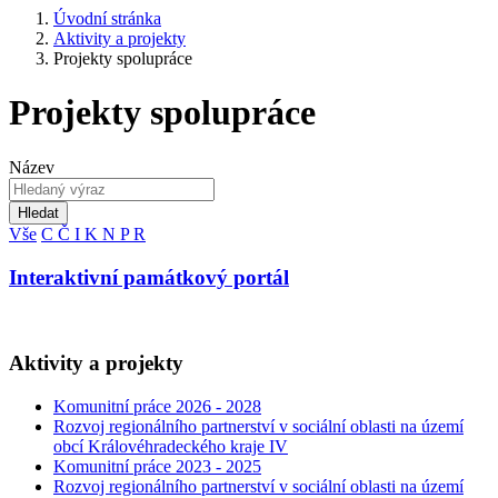
Úvodní stránka
Aktivity a projekty
Projekty spolupráce
Projekty spolupráce
Název
Hledat
Vše
C
Č
I
K
N
P
R
Interaktivní památkový portál
Aktivity a projekty
Komunitní práce 2026 - 2028
Rozvoj regionálního partnerství v sociální oblasti na území
obcí Královéhradeckého kraje IV
Komunitní práce 2023 - 2025
Rozvoj regionálního partnerství v sociální oblasti na území