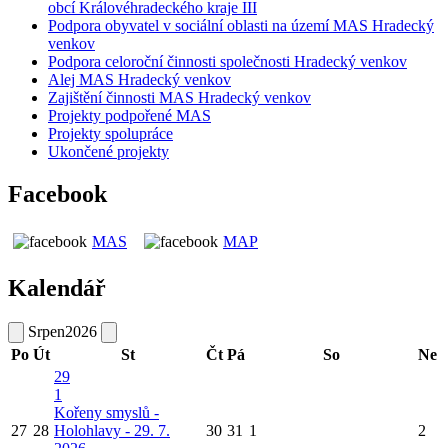
obcí Královéhradeckého kraje III
Podpora obyvatel v sociální oblasti na území MAS Hradecký
venkov
Podpora celoroční činnosti společnosti Hradecký venkov
Alej MAS Hradecký venkov
Zajištění činnosti MAS Hradecký venkov
Projekty podpořené MAS
Projekty spolupráce
Ukončené projekty
Facebook
MAS
MAP
Kalendář
Srpen
2026
Po
Út
St
Čt
Pá
So
Ne
29
1
Kořeny smyslů -
27
28
Holohlavy - 29. 7.
30
31
1
2