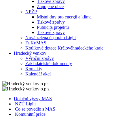
Tiskové zprávy
Zapojené obce
NPŽP
Místní dny pro energii a klima
Tiskové zprávy
Publicita projektu
Tiskové zprávy
Nová zelená úsporám Light
EnKoMAS
Kotlíkové dotace Královéhradeckého kraje
Hradecký venkov
Výroční zprávy
Zakladatelské dokumenty
Kontakty
Kalendář akcí
Dotační výzvy MAS
NZÚ Light
Co se povedlo s MAS
Komunitní práce