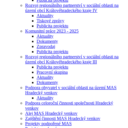
Publicita projektu
Rozvoj regionálního partnerství v sociální oblasti na
území obcí Královéhradeckého kraje IV
Aktuality
Tiskové zprávy
Publicita projektu
Komunitní práce 2023 - 2025
Aktuality
Dokumenty
Zpravodaj
Publicita projektu
Rozvoj regionálního partnerství v sociální oblasti na
území obcí Královéhradeckého kraje III
Publicita projektu
Pracovní skupina
Aktuality
Dokumenty
Podpora obyvatel v sociální oblasti na území MAS
Hradecký venkov
Aktuality
Podpora celoroční činnosti společnosti Hradecký
venkov
Alej MAS Hradecký venkov
Zajištění činnosti MAS Hradecký venkov
Projekty podpořené MAS