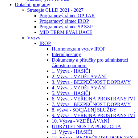
Dotační programy
Strategie CLLD 2021 - 2027
Programový rámec OP TAK
Programový rámec IROP
Programový rámec SP SZP
MID-TERM EVALUACE
Výzvy
IROP
Harmonogram výzev IROP
Interní postupy
Dokumenty a příručky pro administraci
žádosti o podporu
1. Výzva - HASIČI
2. Výzva - VZDĚLÁVÁNÍ
3. Výzva - BEZPEČNOST DOPRAVY
4. Výzva - VZDĚLÁVÁNÍ
5. Výzva - HASIČI
6. Výzva - VEŘEJNÁ PROSTRANSTVÍ
7. Výzva - BEZPEČNOST DOPRAVY
8. výzva - SOCIÁLNÍ SLUŽBY
9. Výzva - VEŘEJNÁ PROSTRANSTVÍ
10. Výzva - VZDĚLÁVÁNÍ
UDRŽITELNOST A PUBLICITA
11. Výzva - HASIČI
12. Výzva - BEZPEČNOST DOPRAVY