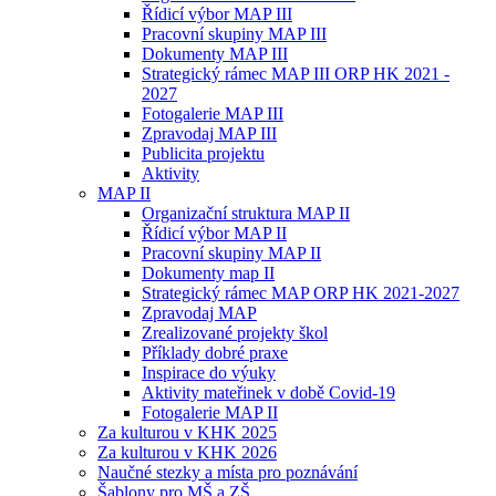
Řídicí výbor MAP III
Pracovní skupiny MAP III
Dokumenty MAP III
Strategický rámec MAP III ORP HK 2021 -
2027
Fotogalerie MAP III
Zpravodaj MAP III
Publicita projektu
Aktivity
MAP II
Organizační struktura MAP II
Řídicí výbor MAP II
Pracovní skupiny MAP II
Dokumenty map II
Strategický rámec MAP ORP HK 2021-2027
Zpravodaj MAP
Zrealizované projekty škol
Příklady dobré praxe
Inspirace do výuky
Aktivity mateřinek v době Covid-19
Fotogalerie MAP II
Za kulturou v KHK 2025
Za kulturou v KHK 2026
Naučné stezky a místa pro poznávání
Šablony pro MŠ a ZŠ