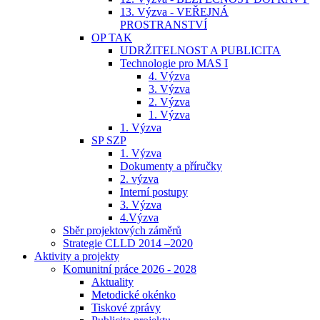
13. Výzva - VEŘEJNÁ
PROSTRANSTVÍ
OP TAK
UDRŽITELNOST A PUBLICITA
Technologie pro MAS I
4. Výzva
3. Výzva
2. Výzva
1. Výzva
1. Výzva
SP SZP
1. Výzva
Dokumenty a příručky
2. výzva
Interní postupy
3. Výzva
4.Výzva
Sběr projektových záměrů
Strategie CLLD 2014 –2020
Aktivity a projekty
Komunitní práce 2026 - 2028
Aktuality
Metodické okénko
Tiskové zprávy