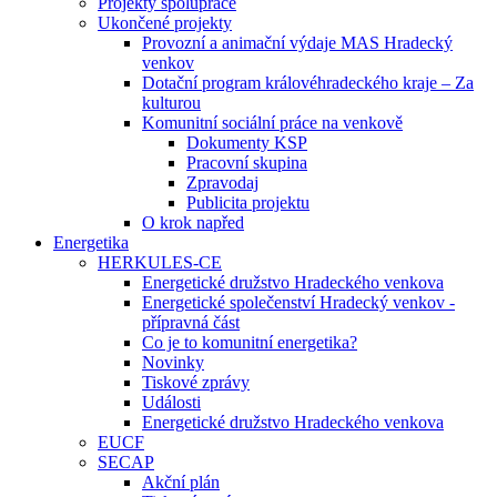
Projekty spolupráce
Ukončené projekty
Provozní a animační výdaje MAS Hradecký
venkov
Dotační program královéhradeckého kraje – Za
kulturou
Komunitní sociální práce na venkově
Dokumenty KSP
Pracovní skupina
Zpravodaj
Publicita projektu
O krok napřed
Energetika
HERKULES-CE
Energetické družstvo Hradeckého venkova
Energetické společenství Hradecký venkov -
přípravná část
Co je to komunitní energetika?
Novinky
Tiskové zprávy
Události
Energetické družstvo Hradeckého venkova
EUCF
SECAP
Akční plán