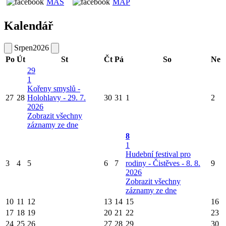
MAS
MAP
Kalendář
Srpen
2026
Po
Út
St
Čt
Pá
So
Ne
29
1
Kořeny smyslů -
27
28
Holohlavy - 29. 7.
30
31
1
2
2026
Zobrazit všechny
záznamy ze dne
8
1
Hudební festival pro
3
4
5
6
7
rodiny - Čistěves - 8. 8.
9
2026
Zobrazit všechny
záznamy ze dne
10
11
12
13
14
15
16
17
18
19
20
21
22
23
24
25
26
27
28
29
30