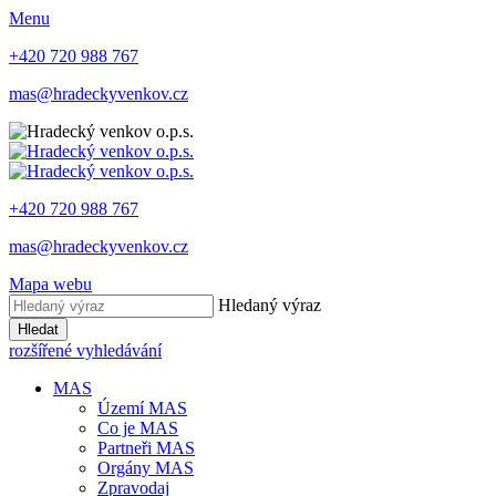
Menu
+420 720 988 767
mas@hradeckyvenkov.cz
+420 720 988 767
mas@hradeckyvenkov.cz
Mapa webu
Hledaný výraz
Hledat
rozšířené vyhledávání
MAS
Území MAS
Co je MAS
Partneři MAS
Orgány MAS
Zpravodaj