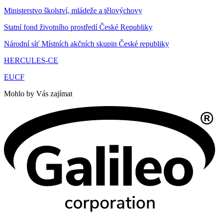
Ministerstvo školství, mládeže a tělovýchovy
Statní fond životního prostředí České Republiky
Národní síť Místních akčních skupin České republiky
HERCULES-CE
EUCF
Mohlo by Vás zajímat