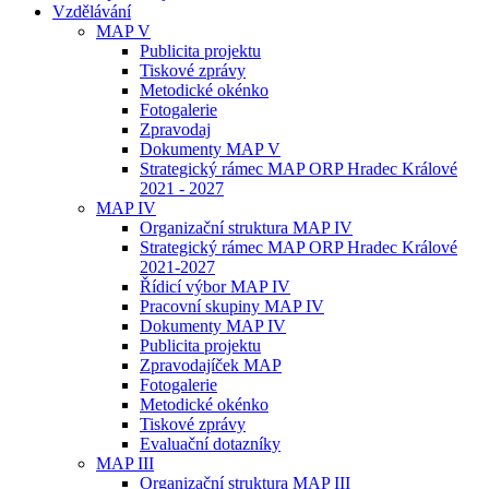
Vzdělávání
MAP V
Publicita projektu
Tiskové zprávy
Metodické okénko
Fotogalerie
Zpravodaj
Dokumenty MAP V
Strategický rámec MAP ORP Hradec Králové
2021 - 2027
MAP IV
Organizační struktura MAP IV
Strategický rámec MAP ORP Hradec Králové
2021-2027
Řídicí výbor MAP IV
Pracovní skupiny MAP IV
Dokumenty MAP IV
Publicita projektu
Zpravodajíček MAP
Fotogalerie
Metodické okénko
Tiskové zprávy
Evaluační dotazníky
MAP III
Organizační struktura MAP III