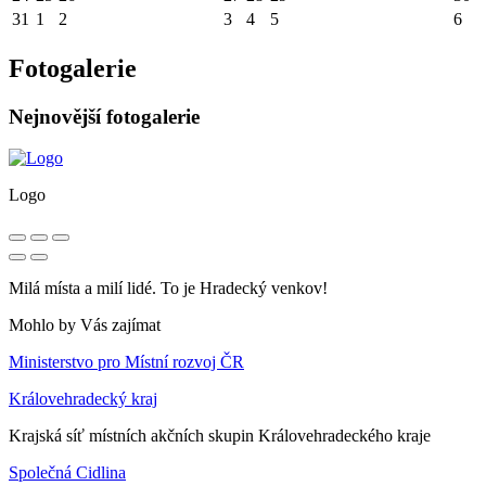
31
1
2
3
4
5
6
Fotogalerie
Nejnovější fotogalerie
Logo
Milá místa a milí lidé. To je Hradecký venkov!
Mohlo by Vás zajímat
Ministerstvo pro Místní rozvoj ČR
Královehradecký kraj
Krajská síť místních akčních skupin Královehradeckého kraje
Společná Cidlina