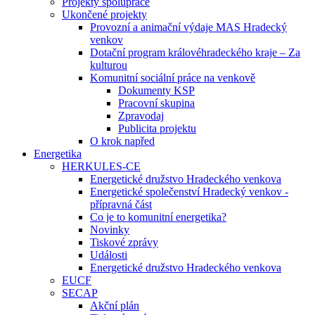
Projekty spolupráce
Ukončené projekty
Provozní a animační výdaje MAS Hradecký
venkov
Dotační program královéhradeckého kraje – Za
kulturou
Komunitní sociální práce na venkově
Dokumenty KSP
Pracovní skupina
Zpravodaj
Publicita projektu
O krok napřed
Energetika
HERKULES-CE
Energetické družstvo Hradeckého venkova
Energetické společenství Hradecký venkov -
přípravná část
Co je to komunitní energetika?
Novinky
Tiskové zprávy
Události
Energetické družstvo Hradeckého venkova
EUCF
SECAP
Akční plán