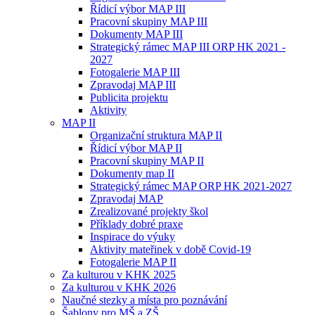
Řídicí výbor MAP III
Pracovní skupiny MAP III
Dokumenty MAP III
Strategický rámec MAP III ORP HK 2021 -
2027
Fotogalerie MAP III
Zpravodaj MAP III
Publicita projektu
Aktivity
MAP II
Organizační struktura MAP II
Řídicí výbor MAP II
Pracovní skupiny MAP II
Dokumenty map II
Strategický rámec MAP ORP HK 2021-2027
Zpravodaj MAP
Zrealizované projekty škol
Příklady dobré praxe
Inspirace do výuky
Aktivity mateřinek v době Covid-19
Fotogalerie MAP II
Za kulturou v KHK 2025
Za kulturou v KHK 2026
Naučné stezky a místa pro poznávání
Šablony pro MŠ a ZŠ