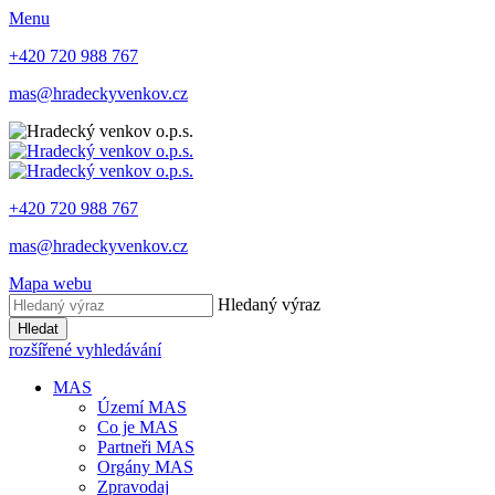
Menu
+420 720 988 767
mas@hradeckyvenkov.cz
+420 720 988 767
mas@hradeckyvenkov.cz
Mapa webu
Hledaný výraz
Hledat
rozšířené vyhledávání
MAS
Území MAS
Co je MAS
Partneři MAS
Orgány MAS
Zpravodaj