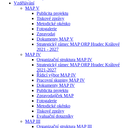
Vzdělávání
MAP V
Publicita projektu
Tiskové zprávy
Metodické okénko
Fotogalerie
Zpravodaj
Dokumenty MAP V
Strategický rámec MAP ORP Hradec Králové
2021 - 2027
MAP IV
Organizační struktura MAP IV
Strategický rámec MAP ORP Hradec Králové
2021-2027
Řídicí výbor MAP IV
Pracovní skupiny MAP IV
Dokumenty MAP IV
Publicita projektu
Zpravodajíček MAP
Fotogalerie
Metodické okénko
Tiskové zprávy
Evaluační dotazníky
MAP III
Organizační struktura MAP III