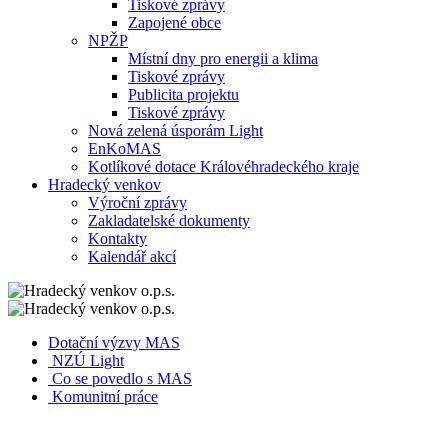
Tiskové zprávy
Zapojené obce
NPŽP
Místní dny pro energii a klima
Tiskové zprávy
Publicita projektu
Tiskové zprávy
Nová zelená úsporám Light
EnKoMAS
Kotlíkové dotace Královéhradeckého kraje
Hradecký venkov
Výroční zprávy
Zakladatelské dokumenty
Kontakty
Kalendář akcí
Dotační výzvy MAS
NZÚ Light
Co se povedlo s MAS
Komunitní práce