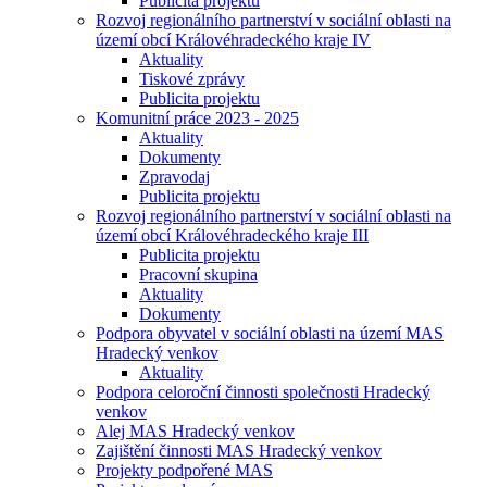
Publicita projektu
Rozvoj regionálního partnerství v sociální oblasti na
území obcí Královéhradeckého kraje IV
Aktuality
Tiskové zprávy
Publicita projektu
Komunitní práce 2023 - 2025
Aktuality
Dokumenty
Zpravodaj
Publicita projektu
Rozvoj regionálního partnerství v sociální oblasti na
území obcí Královéhradeckého kraje III
Publicita projektu
Pracovní skupina
Aktuality
Dokumenty
Podpora obyvatel v sociální oblasti na území MAS
Hradecký venkov
Aktuality
Podpora celoroční činnosti společnosti Hradecký
venkov
Alej MAS Hradecký venkov
Zajištění činnosti MAS Hradecký venkov
Projekty podpořené MAS