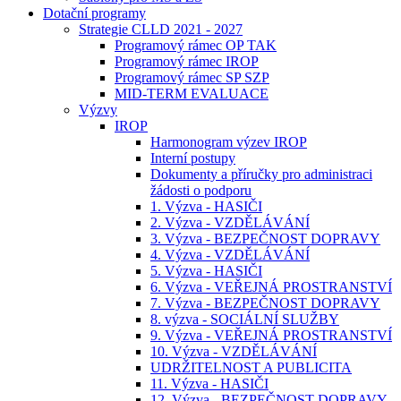
Dotační programy
Strategie CLLD 2021 - 2027
Programový rámec OP TAK
Programový rámec IROP
Programový rámec SP SZP
MID-TERM EVALUACE
Výzvy
IROP
Harmonogram výzev IROP
Interní postupy
Dokumenty a příručky pro administraci
žádosti o podporu
1. Výzva - HASIČI
2. Výzva - VZDĚLÁVÁNÍ
3. Výzva - BEZPEČNOST DOPRAVY
4. Výzva - VZDĚLÁVÁNÍ
5. Výzva - HASIČI
6. Výzva - VEŘEJNÁ PROSTRANSTVÍ
7. Výzva - BEZPEČNOST DOPRAVY
8. výzva - SOCIÁLNÍ SLUŽBY
9. Výzva - VEŘEJNÁ PROSTRANSTVÍ
10. Výzva - VZDĚLÁVÁNÍ
UDRŽITELNOST A PUBLICITA
11. Výzva - HASIČI
12. Výzva - BEZPEČNOST DOPRAVY