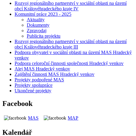
Rozvoj regionálního partnerství v sociální oblasti na území
obcí Královéhradeckého kraje IV
Komunitní práce 2023 - 2025
Aktuality
Dokumenty
Zpravodaj
Publicita projektu
Rozvoj regionálního partnerství v sociální oblasti na území
obcí Královéhradeckého kraje III
Podpora obyvatel v sociální oblasti na území MAS Hradecký
venkov
Podpora celoroční činnosti společnosti Hradecký venkov
Alej MAS Hradecký venkov
Zajištění činnosti MAS Hradecký venkov
Projekty podpořené MAS
Projekty spolupráce
Ukončené projekty
Facebook
MAS
MAP
Kalendář