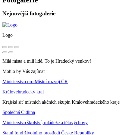
Nejnovější fotogalerie
Logo
Milá místa a milí lidé. To je Hradecký venkov!
Mohlo by Vás zajímat
Ministerstvo pro Místní rozvoj ČR
Královehradecký kraj
Krajská síť místních akčních skupin Královehradeckého kraje
Společná Cidlina
Ministerstvo školství, mládeže a tělovýchovy
Statní fond životního prostředí České Republiky