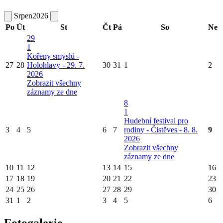
Srpen
2026
Po
Út
St
Čt
Pá
So
Ne
29
1
Kořeny smyslů -
27
28
Holohlavy - 29. 7.
30
31
1
2
2026
Zobrazit všechny
záznamy ze dne
8
1
Hudební festival pro
3
4
5
6
7
rodiny - Čistěves - 8. 8.
9
2026
Zobrazit všechny
záznamy ze dne
10
11
12
13
14
15
16
17
18
19
20
21
22
23
24
25
26
27
28
29
30
31
1
2
3
4
5
6
Fotogalerie