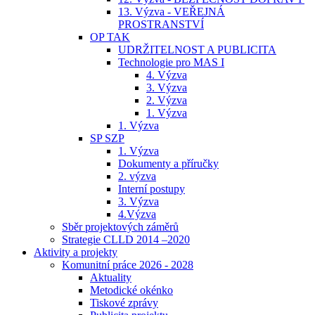
13. Výzva - VEŘEJNÁ
PROSTRANSTVÍ
OP TAK
UDRŽITELNOST A PUBLICITA
Technologie pro MAS I
4. Výzva
3. Výzva
2. Výzva
1. Výzva
1. Výzva
SP SZP
1. Výzva
Dokumenty a příručky
2. výzva
Interní postupy
3. Výzva
4.Výzva
Sběr projektových záměrů
Strategie CLLD 2014 –2020
Aktivity a projekty
Komunitní práce 2026 - 2028
Aktuality
Metodické okénko
Tiskové zprávy