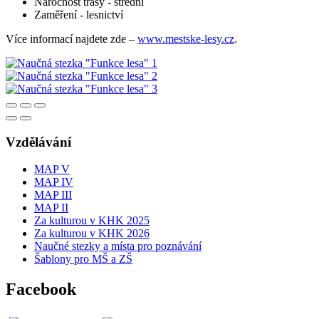
Náročnost trasy - střední
Zaměření - lesnictví
Více informací najdete zde –
www.mestske-lesy.cz
.
Vzdělávání
MAP V
MAP IV
MAP III
MAP II
Za kulturou v KHK 2025
Za kulturou v KHK 2026
Naučné stezky a místa pro poznávání
Šablony pro MŠ a ZŠ
Facebook