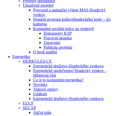
Projekty spolupráce
Ukončené projekty
Provozní a animační výdaje MAS Hradecký
venkov
Dotační program královéhradeckého kraje – Za
kulturou
Komunitní sociální práce na venkově
Dokumenty KSP
Pracovní skupina
Zpravodaj
Publicita projektu
O krok napřed
Energetika
HERKULES-CE
Energetické družstvo Hradeckého venkova
Energetické společenství Hradecký venkov -
přípravná část
Co je to komunitní energetika?
Novinky
Tiskové zprávy
Události
Energetické družstvo Hradeckého venkova
EUCF
SECAP
Akční plán