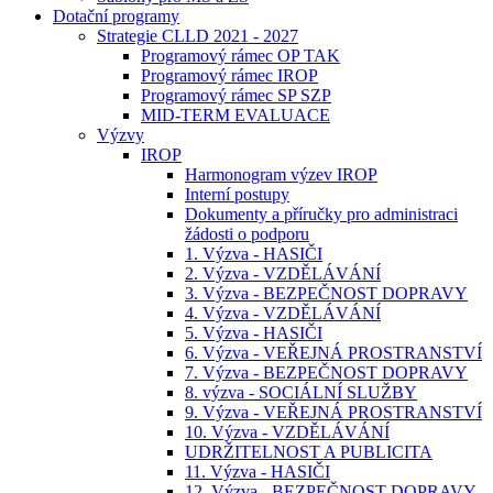
Dotační programy
Strategie CLLD 2021 - 2027
Programový rámec OP TAK
Programový rámec IROP
Programový rámec SP SZP
MID-TERM EVALUACE
Výzvy
IROP
Harmonogram výzev IROP
Interní postupy
Dokumenty a příručky pro administraci
žádosti o podporu
1. Výzva - HASIČI
2. Výzva - VZDĚLÁVÁNÍ
3. Výzva - BEZPEČNOST DOPRAVY
4. Výzva - VZDĚLÁVÁNÍ
5. Výzva - HASIČI
6. Výzva - VEŘEJNÁ PROSTRANSTVÍ
7. Výzva - BEZPEČNOST DOPRAVY
8. výzva - SOCIÁLNÍ SLUŽBY
9. Výzva - VEŘEJNÁ PROSTRANSTVÍ
10. Výzva - VZDĚLÁVÁNÍ
UDRŽITELNOST A PUBLICITA
11. Výzva - HASIČI
12. Výzva - BEZPEČNOST DOPRAVY