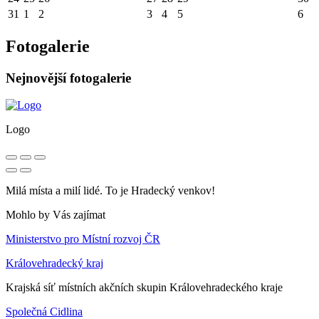
31
1
2
3
4
5
6
Fotogalerie
Nejnovější fotogalerie
Logo
Milá místa a milí lidé. To je Hradecký venkov!
Mohlo by Vás zajímat
Ministerstvo pro Místní rozvoj ČR
Královehradecký kraj
Krajská síť místních akčních skupin Královehradeckého kraje
Společná Cidlina