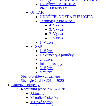
13. Výzva - VEŘEJNÁ
PROSTRANSTVÍ
OP TAK
UDRŽITELNOST A PUBLICITA
Technologie pro MAS I
4. Výzva
3. Výzva
2. Výzva
1. Výzva
1. Výzva
SP SZP
1. Výzva
Dokumenty a příručky
2. výzva
Interní postupy
3. Výzva
4.Výzva
Sběr projektových záměrů
Strategie CLLD 2014 –2020
Aktivity a projekty
Komunitní práce 2026 - 2028
Aktuality
Metodické okénko
Tiskové zprávy