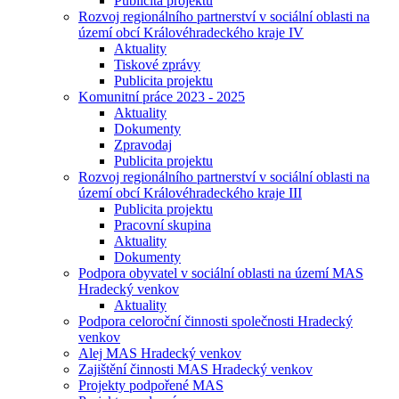
Publicita projektu
Rozvoj regionálního partnerství v sociální oblasti na
území obcí Královéhradeckého kraje IV
Aktuality
Tiskové zprávy
Publicita projektu
Komunitní práce 2023 - 2025
Aktuality
Dokumenty
Zpravodaj
Publicita projektu
Rozvoj regionálního partnerství v sociální oblasti na
území obcí Královéhradeckého kraje III
Publicita projektu
Pracovní skupina
Aktuality
Dokumenty
Podpora obyvatel v sociální oblasti na území MAS
Hradecký venkov
Aktuality
Podpora celoroční činnosti společnosti Hradecký
venkov
Alej MAS Hradecký venkov
Zajištění činnosti MAS Hradecký venkov
Projekty podpořené MAS