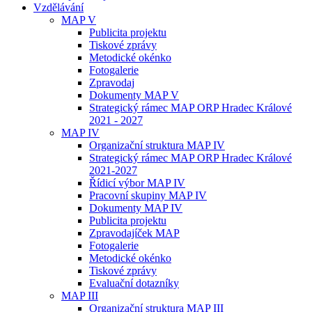
Vzdělávání
MAP V
Publicita projektu
Tiskové zprávy
Metodické okénko
Fotogalerie
Zpravodaj
Dokumenty MAP V
Strategický rámec MAP ORP Hradec Králové
2021 - 2027
MAP IV
Organizační struktura MAP IV
Strategický rámec MAP ORP Hradec Králové
2021-2027
Řídicí výbor MAP IV
Pracovní skupiny MAP IV
Dokumenty MAP IV
Publicita projektu
Zpravodajíček MAP
Fotogalerie
Metodické okénko
Tiskové zprávy
Evaluační dotazníky
MAP III
Organizační struktura MAP III