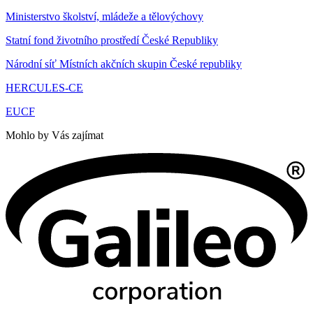
Ministerstvo školství, mládeže a tělovýchovy
Statní fond životního prostředí České Republiky
Národní síť Místních akčních skupin České republiky
HERCULES-CE
EUCF
Mohlo by Vás zajímat