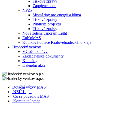
Tiskové zprávy
Zapojené obce
NPŽP
Místní dny pro energii a klima
Tiskové zprávy
Publicita projektu
Tiskové zprávy
Nová zelená úsporám Light
EnKoMAS
Kotlíkové dotace Královéhradeckého kraje
Hradecký venkov
Výroční zprávy
Zakladatelské dokumenty
Kontakty
Kalendář akcí
Dotační výzvy MAS
NZÚ Light
Co se povedlo s MAS
Komunitní práce