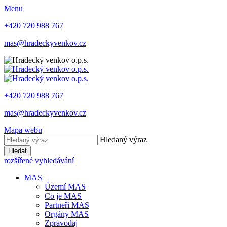
Menu
+420 720 988 767
mas@hradeckyvenkov.cz
+420 720 988 767
mas@hradeckyvenkov.cz
Mapa webu
Hledaný výraz
Hledat
rozšířené vyhledávání
MAS
Území MAS
Co je MAS
Partneři MAS
Orgány MAS
Zpravodaj