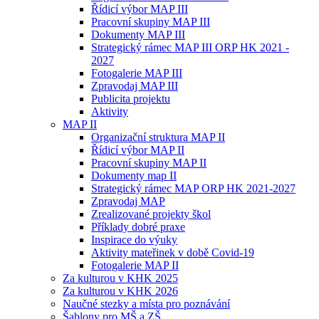
Řídicí výbor MAP III
Pracovní skupiny MAP III
Dokumenty MAP III
Strategický rámec MAP III ORP HK 2021 -
2027
Fotogalerie MAP III
Zpravodaj MAP III
Publicita projektu
Aktivity
MAP II
Organizační struktura MAP II
Řídicí výbor MAP II
Pracovní skupiny MAP II
Dokumenty map II
Strategický rámec MAP ORP HK 2021-2027
Zpravodaj MAP
Zrealizované projekty škol
Příklady dobré praxe
Inspirace do výuky
Aktivity mateřinek v době Covid-19
Fotogalerie MAP II
Za kulturou v KHK 2025
Za kulturou v KHK 2026
Naučné stezky a místa pro poznávání
Šablony pro MŠ a ZŠ