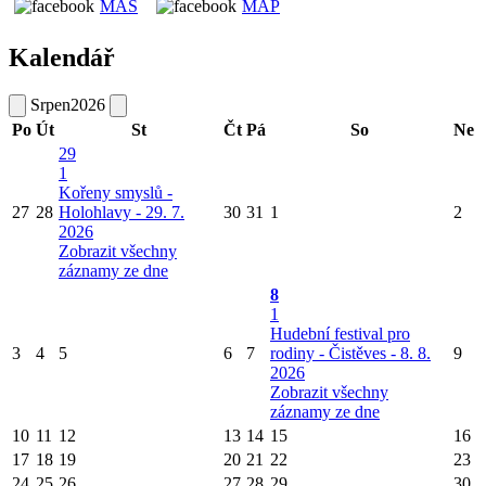
MAS
MAP
Kalendář
Srpen
2026
Po
Út
St
Čt
Pá
So
Ne
29
1
Kořeny smyslů -
27
28
Holohlavy - 29. 7.
30
31
1
2
2026
Zobrazit všechny
záznamy ze dne
8
1
Hudební festival pro
3
4
5
6
7
rodiny - Čistěves - 8. 8.
9
2026
Zobrazit všechny
záznamy ze dne
10
11
12
13
14
15
16
17
18
19
20
21
22
23
24
25
26
27
28
29
30