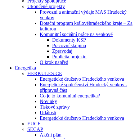
Projekty spolupráce
Ukončené projekty
Provozní a animační výdaje MAS Hradecký
venkov
Dotační program královéhradeckého kraje – Za
kulturou
Komunitní sociální práce na venkově
Dokumenty KSP
Pracovní skupina
Zpravodaj
Publicita projektu
O krok napřed
Energetika
HERKULES-CE
Energetické družstvo Hradeckého venkova
Energetické společenství Hradecký venkov -
přípravná část
Co je to komunitní energetika?
Novinky
Tiskové zprávy
Události
Energetické družstvo Hradeckého venkova
EUCF
SECAP
Akční plán