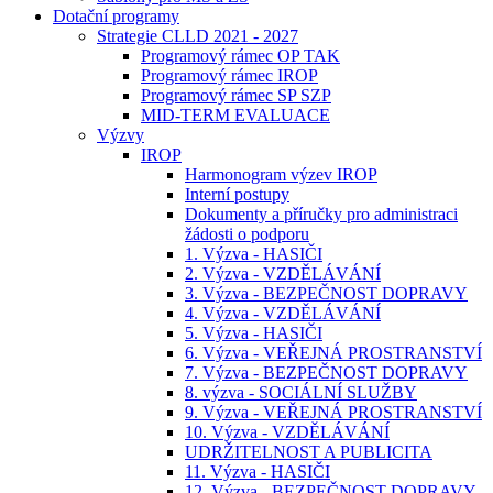
Dotační programy
Strategie CLLD 2021 - 2027
Programový rámec OP TAK
Programový rámec IROP
Programový rámec SP SZP
MID-TERM EVALUACE
Výzvy
IROP
Harmonogram výzev IROP
Interní postupy
Dokumenty a příručky pro administraci
žádosti o podporu
1. Výzva - HASIČI
2. Výzva - VZDĚLÁVÁNÍ
3. Výzva - BEZPEČNOST DOPRAVY
4. Výzva - VZDĚLÁVÁNÍ
5. Výzva - HASIČI
6. Výzva - VEŘEJNÁ PROSTRANSTVÍ
7. Výzva - BEZPEČNOST DOPRAVY
8. výzva - SOCIÁLNÍ SLUŽBY
9. Výzva - VEŘEJNÁ PROSTRANSTVÍ
10. Výzva - VZDĚLÁVÁNÍ
UDRŽITELNOST A PUBLICITA
11. Výzva - HASIČI
12. Výzva - BEZPEČNOST DOPRAVY