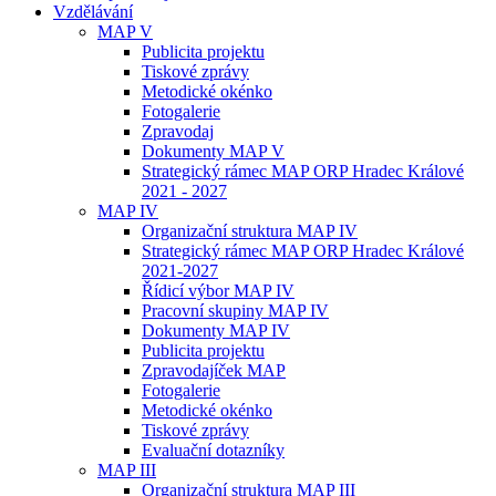
Vzdělávání
MAP V
Publicita projektu
Tiskové zprávy
Metodické okénko
Fotogalerie
Zpravodaj
Dokumenty MAP V
Strategický rámec MAP ORP Hradec Králové
2021 - 2027
MAP IV
Organizační struktura MAP IV
Strategický rámec MAP ORP Hradec Králové
2021-2027
Řídicí výbor MAP IV
Pracovní skupiny MAP IV
Dokumenty MAP IV
Publicita projektu
Zpravodajíček MAP
Fotogalerie
Metodické okénko
Tiskové zprávy
Evaluační dotazníky
MAP III
Organizační struktura MAP III