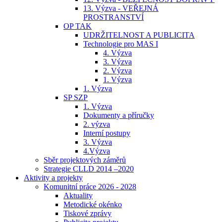
13. Výzva - VEŘEJNÁ
PROSTRANSTVÍ
OP TAK
UDRŽITELNOST A PUBLICITA
Technologie pro MAS I
4. Výzva
3. Výzva
2. Výzva
1. Výzva
1. Výzva
SP SZP
1. Výzva
Dokumenty a příručky
2. výzva
Interní postupy
3. Výzva
4.Výzva
Sběr projektových záměrů
Strategie CLLD 2014 –2020
Aktivity a projekty
Komunitní práce 2026 - 2028
Aktuality
Metodické okénko
Tiskové zprávy