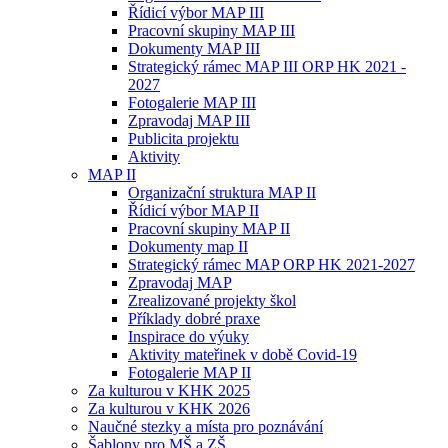
Řídicí výbor MAP III
Pracovní skupiny MAP III
Dokumenty MAP III
Strategický rámec MAP III ORP HK 2021 -
2027
Fotogalerie MAP III
Zpravodaj MAP III
Publicita projektu
Aktivity
MAP II
Organizační struktura MAP II
Řídicí výbor MAP II
Pracovní skupiny MAP II
Dokumenty map II
Strategický rámec MAP ORP HK 2021-2027
Zpravodaj MAP
Zrealizované projekty škol
Příklady dobré praxe
Inspirace do výuky
Aktivity mateřinek v době Covid-19
Fotogalerie MAP II
Za kulturou v KHK 2025
Za kulturou v KHK 2026
Naučné stezky a místa pro poznávání
Šablony pro MŠ a ZŠ