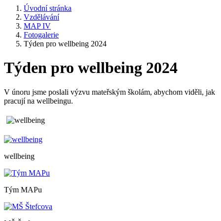
Úvodní stránka
Vzdělávání
MAP IV
Fotogalerie
Týden pro wellbeing 2024
Týden pro wellbeing 2024
V únoru jsme poslali výzvu mateřským školám, abychom viděli, jak
pracují na wellbeingu.
wellbeing
Tým MAPu