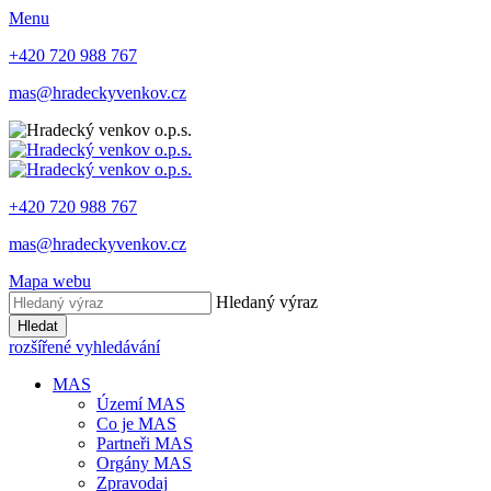
Menu
+420 720 988 767
mas@hradeckyvenkov.cz
+420 720 988 767
mas@hradeckyvenkov.cz
Mapa webu
Hledaný výraz
Hledat
rozšířené vyhledávání
MAS
Území MAS
Co je MAS
Partneři MAS
Orgány MAS
Zpravodaj