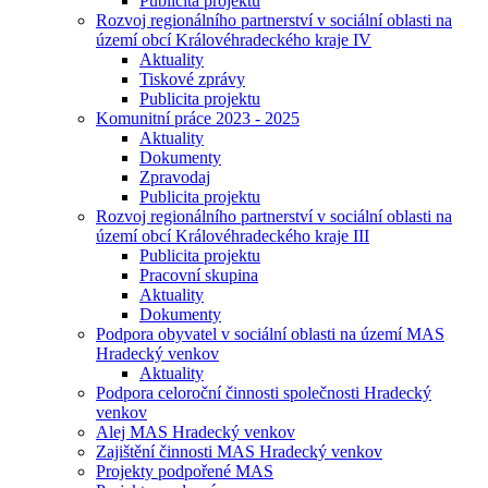
Publicita projektu
Rozvoj regionálního partnerství v sociální oblasti na
území obcí Královéhradeckého kraje IV
Aktuality
Tiskové zprávy
Publicita projektu
Komunitní práce 2023 - 2025
Aktuality
Dokumenty
Zpravodaj
Publicita projektu
Rozvoj regionálního partnerství v sociální oblasti na
území obcí Královéhradeckého kraje III
Publicita projektu
Pracovní skupina
Aktuality
Dokumenty
Podpora obyvatel v sociální oblasti na území MAS
Hradecký venkov
Aktuality
Podpora celoroční činnosti společnosti Hradecký
venkov
Alej MAS Hradecký venkov
Zajištění činnosti MAS Hradecký venkov
Projekty podpořené MAS