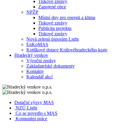
Tiskové zprávy
Zapojené obce
NPŽP
Místní dny pro energii a klima
Tiskové zprávy
Publicita projektu
Tiskové zprávy
Nová zelená úsporám Light
EnKoMAS
Kotlíkové dotace Královéhradeckého kraje
Hradecký venkov
Výroční zprávy
Zakladatelské dokumenty
Kontakty
Kalendář akcí
Dotační výzvy MAS
NZÚ Light
Co se povedlo s MAS
Komunitní práce