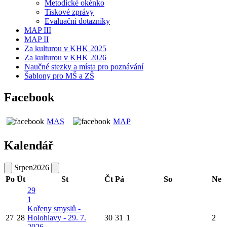
Metodické okénko
Tiskové zprávy
Evaluační dotazníky
MAP III
MAP II
Za kulturou v KHK 2025
Za kulturou v KHK 2026
Naučné stezky a místa pro poznávání
Šablony pro MŠ a ZŠ
Facebook
MAS
MAP
Kalendář
Srpen
2026
Po
Út
St
Čt
Pá
So
Ne
29
1
Kořeny smyslů -
27
28
Holohlavy - 29. 7.
30
31
1
2
2026