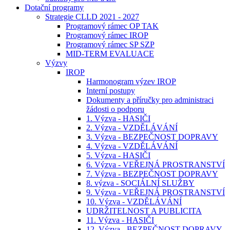
Dotační programy
Strategie CLLD 2021 - 2027
Programový rámec OP TAK
Programový rámec IROP
Programový rámec SP SZP
MID-TERM EVALUACE
Výzvy
IROP
Harmonogram výzev IROP
Interní postupy
Dokumenty a příručky pro administraci
žádosti o podporu
1. Výzva - HASIČI
2. Výzva - VZDĚLÁVÁNÍ
3. Výzva - BEZPEČNOST DOPRAVY
4. Výzva - VZDĚLÁVÁNÍ
5. Výzva - HASIČI
6. Výzva - VEŘEJNÁ PROSTRANSTVÍ
7. Výzva - BEZPEČNOST DOPRAVY
8. výzva - SOCIÁLNÍ SLUŽBY
9. Výzva - VEŘEJNÁ PROSTRANSTVÍ
10. Výzva - VZDĚLÁVÁNÍ
UDRŽITELNOST A PUBLICITA
11. Výzva - HASIČI
12. Výzva - BEZPEČNOST DOPRAVY