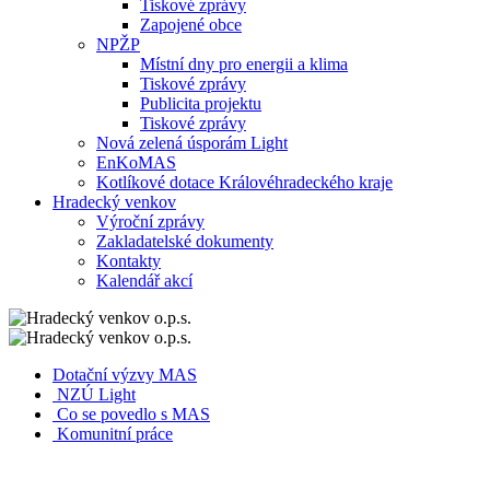
Tiskové zprávy
Zapojené obce
NPŽP
Místní dny pro energii a klima
Tiskové zprávy
Publicita projektu
Tiskové zprávy
Nová zelená úsporám Light
EnKoMAS
Kotlíkové dotace Královéhradeckého kraje
Hradecký venkov
Výroční zprávy
Zakladatelské dokumenty
Kontakty
Kalendář akcí
Dotační výzvy MAS
NZÚ Light
Co se povedlo s MAS
Komunitní práce