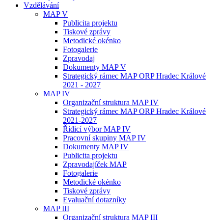
Vzdělávání
MAP V
Publicita projektu
Tiskové zprávy
Metodické okénko
Fotogalerie
Zpravodaj
Dokumenty MAP V
Strategický rámec MAP ORP Hradec Králové
2021 - 2027
MAP IV
Organizační struktura MAP IV
Strategický rámec MAP ORP Hradec Králové
2021-2027
Řídicí výbor MAP IV
Pracovní skupiny MAP IV
Dokumenty MAP IV
Publicita projektu
Zpravodajíček MAP
Fotogalerie
Metodické okénko
Tiskové zprávy
Evaluační dotazníky
MAP III
Organizační struktura MAP III