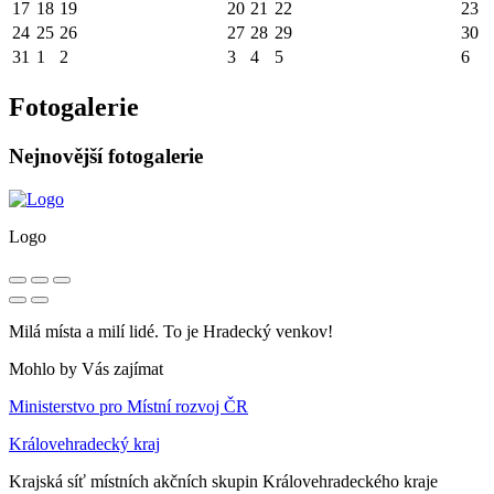
17
18
19
20
21
22
23
24
25
26
27
28
29
30
31
1
2
3
4
5
6
Fotogalerie
Nejnovější fotogalerie
Logo
Milá místa a milí lidé. To je Hradecký venkov!
Mohlo by Vás zajímat
Ministerstvo pro Místní rozvoj ČR
Královehradecký kraj
Krajská síť místních akčních skupin Královehradeckého kraje