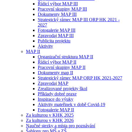
Řídicí výbor MAP III
Pracovní skupiny MAP III
Dokumenty MAP III
Strategický rámec MAP III ORP HK 2021 -
2027
Fotogalerie MAP III
Zpravodaj MAP III
Publicita projektu
Aktivity
MAP II
Organizační struktura MAP II
Řídicí výbor MAP II
Pracovní skupiny MAP II
Dokumenty map II
Strategický rámec MAP ORP HK 2021-2027
Zpravodaj MAP
Zrealizované projekty škol
Příklady dobré praxe
Inspirace do výuky
Aktivity mateřinek v době Covid-19
Fotogalerie MAP II
Za kulturou v KHK 2025
Za kulturou v KHK 2026
Naučné stezky a místa pro poznávání
Šablony pro MŠ a ZŠ