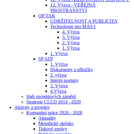
13. Výzva - VEŘEJNÁ
PROSTRANSTVÍ
OP TAK
UDRŽITELNOST A PUBLICITA
Technologie pro MAS I
4. Výzva
3. Výzva
2. Výzva
1. Výzva
1. Výzva
SP SZP
1. Výzva
Dokumenty a příručky
2. výzva
Interní postupy
3. Výzva
4.Výzva
Sběr projektových záměrů
Strategie CLLD 2014 –2020
Aktivity a projekty
Komunitní práce 2026 - 2028
Aktuality
Metodické okénko
Tiskové zprávy