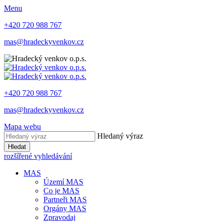
Menu
+420 720 988 767
mas@hradeckyvenkov.cz
+420 720 988 767
mas@hradeckyvenkov.cz
Mapa webu
Hledaný výraz
Hledat
rozšířené vyhledávání
MAS
Území MAS
Co je MAS
Partneři MAS
Orgány MAS
Zpravodaj