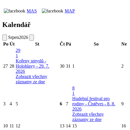
MAS
MAP
Kalendář
Srpen
2026
Po
Út
St
Čt
Pá
So
Ne
29
1
Kořeny smyslů -
27
28
Holohlavy - 29. 7.
30
31
1
2
2026
Zobrazit všechny
záznamy ze dne
8
1
Hudební festival pro
3
4
5
6
7
rodiny - Čistěves - 8. 8.
9
2026
Zobrazit všechny
záznamy ze dne
10
11
12
13
14
15
16