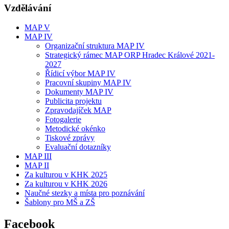
Vzdělávání
MAP V
MAP IV
Organizační struktura MAP IV
Strategický rámec MAP ORP Hradec Králové 2021-
2027
Řídicí výbor MAP IV
Pracovní skupiny MAP IV
Dokumenty MAP IV
Publicita projektu
Zpravodajíček MAP
Fotogalerie
Metodické okénko
Tiskové zprávy
Evaluační dotazníky
MAP III
MAP II
Za kulturou v KHK 2025
Za kulturou v KHK 2026
Naučné stezky a místa pro poznávání
Šablony pro MŠ a ZŠ
Facebook