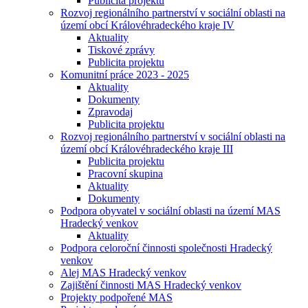
Publicita projektu
Rozvoj regionálního partnerství v sociální oblasti na
území obcí Královéhradeckého kraje IV
Aktuality
Tiskové zprávy
Publicita projektu
Komunitní práce 2023 - 2025
Aktuality
Dokumenty
Zpravodaj
Publicita projektu
Rozvoj regionálního partnerství v sociální oblasti na
území obcí Královéhradeckého kraje III
Publicita projektu
Pracovní skupina
Aktuality
Dokumenty
Podpora obyvatel v sociální oblasti na území MAS
Hradecký venkov
Aktuality
Podpora celoroční činnosti společnosti Hradecký
venkov
Alej MAS Hradecký venkov
Zajištění činnosti MAS Hradecký venkov
Projekty podpořené MAS