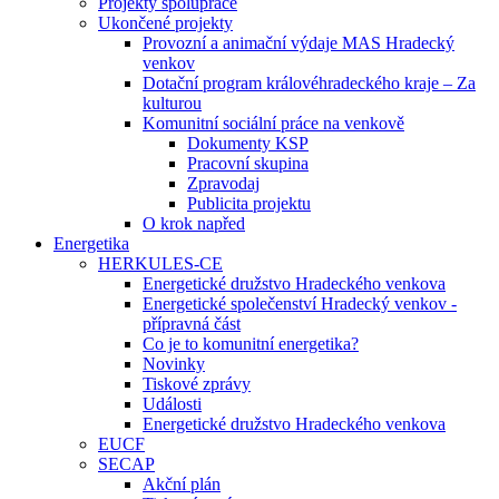
Projekty spolupráce
Ukončené projekty
Provozní a animační výdaje MAS Hradecký
venkov
Dotační program královéhradeckého kraje – Za
kulturou
Komunitní sociální práce na venkově
Dokumenty KSP
Pracovní skupina
Zpravodaj
Publicita projektu
O krok napřed
Energetika
HERKULES-CE
Energetické družstvo Hradeckého venkova
Energetické společenství Hradecký venkov -
přípravná část
Co je to komunitní energetika?
Novinky
Tiskové zprávy
Události
Energetické družstvo Hradeckého venkova
EUCF
SECAP
Akční plán