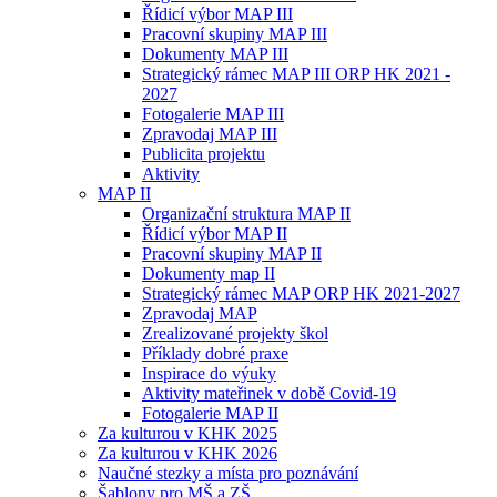
Řídicí výbor MAP III
Pracovní skupiny MAP III
Dokumenty MAP III
Strategický rámec MAP III ORP HK 2021 -
2027
Fotogalerie MAP III
Zpravodaj MAP III
Publicita projektu
Aktivity
MAP II
Organizační struktura MAP II
Řídicí výbor MAP II
Pracovní skupiny MAP II
Dokumenty map II
Strategický rámec MAP ORP HK 2021-2027
Zpravodaj MAP
Zrealizované projekty škol
Příklady dobré praxe
Inspirace do výuky
Aktivity mateřinek v době Covid-19
Fotogalerie MAP II
Za kulturou v KHK 2025
Za kulturou v KHK 2026
Naučné stezky a místa pro poznávání
Šablony pro MŠ a ZŠ