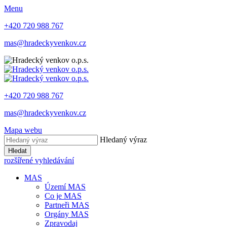
Menu
+420 720 988 767
mas@hradeckyvenkov.cz
+420 720 988 767
mas@hradeckyvenkov.cz
Mapa webu
Hledaný výraz
Hledat
rozšířené vyhledávání
MAS
Území MAS
Co je MAS
Partneři MAS
Orgány MAS
Zpravodaj