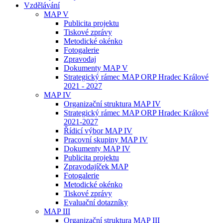
Vzdělávání
MAP V
Publicita projektu
Tiskové zprávy
Metodické okénko
Fotogalerie
Zpravodaj
Dokumenty MAP V
Strategický rámec MAP ORP Hradec Králové
2021 - 2027
MAP IV
Organizační struktura MAP IV
Strategický rámec MAP ORP Hradec Králové
2021-2027
Řídicí výbor MAP IV
Pracovní skupiny MAP IV
Dokumenty MAP IV
Publicita projektu
Zpravodajíček MAP
Fotogalerie
Metodické okénko
Tiskové zprávy
Evaluační dotazníky
MAP III
Organizační struktura MAP III