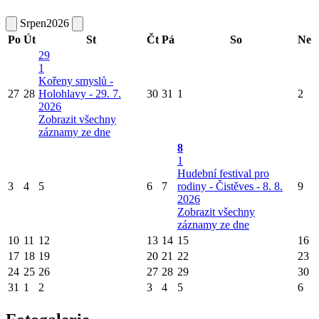
Srpen
2026
Po
Út
St
Čt
Pá
So
Ne
29
1
Kořeny smyslů -
27
28
Holohlavy - 29. 7.
30
31
1
2
2026
Zobrazit všechny
záznamy ze dne
8
1
Hudební festival pro
3
4
5
6
7
rodiny - Čistěves - 8. 8.
9
2026
Zobrazit všechny
záznamy ze dne
10
11
12
13
14
15
16
17
18
19
20
21
22
23
24
25
26
27
28
29
30
31
1
2
3
4
5
6