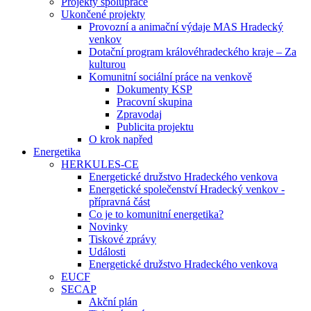
Projekty spolupráce
Ukončené projekty
Provozní a animační výdaje MAS Hradecký
venkov
Dotační program královéhradeckého kraje – Za
kulturou
Komunitní sociální práce na venkově
Dokumenty KSP
Pracovní skupina
Zpravodaj
Publicita projektu
O krok napřed
Energetika
HERKULES-CE
Energetické družstvo Hradeckého venkova
Energetické společenství Hradecký venkov -
přípravná část
Co je to komunitní energetika?
Novinky
Tiskové zprávy
Události
Energetické družstvo Hradeckého venkova
EUCF
SECAP
Akční plán