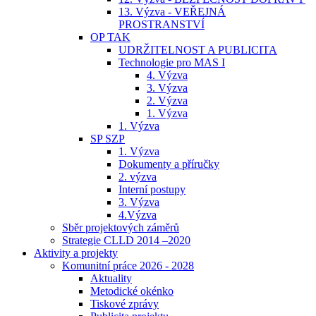
13. Výzva - VEŘEJNÁ
PROSTRANSTVÍ
OP TAK
UDRŽITELNOST A PUBLICITA
Technologie pro MAS I
4. Výzva
3. Výzva
2. Výzva
1. Výzva
1. Výzva
SP SZP
1. Výzva
Dokumenty a příručky
2. výzva
Interní postupy
3. Výzva
4.Výzva
Sběr projektových záměrů
Strategie CLLD 2014 –2020
Aktivity a projekty
Komunitní práce 2026 - 2028
Aktuality
Metodické okénko
Tiskové zprávy