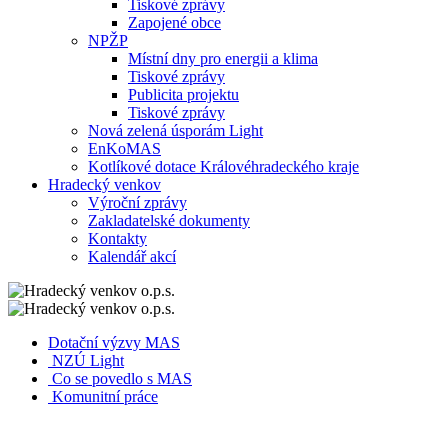
Tiskové zprávy
Zapojené obce
NPŽP
Místní dny pro energii a klima
Tiskové zprávy
Publicita projektu
Tiskové zprávy
Nová zelená úsporám Light
EnKoMAS
Kotlíkové dotace Královéhradeckého kraje
Hradecký venkov
Výroční zprávy
Zakladatelské dokumenty
Kontakty
Kalendář akcí
Dotační výzvy MAS
NZÚ Light
Co se povedlo s MAS
Komunitní práce