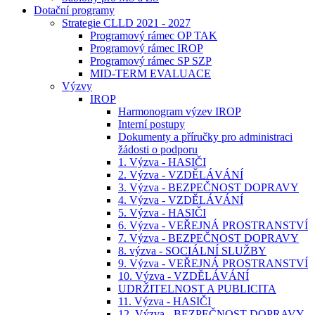
Dotační programy
Strategie CLLD 2021 - 2027
Programový rámec OP TAK
Programový rámec IROP
Programový rámec SP SZP
MID-TERM EVALUACE
Výzvy
IROP
Harmonogram výzev IROP
Interní postupy
Dokumenty a příručky pro administraci
žádosti o podporu
1. Výzva - HASIČI
2. Výzva - VZDĚLÁVÁNÍ
3. Výzva - BEZPEČNOST DOPRAVY
4. Výzva - VZDĚLÁVÁNÍ
5. Výzva - HASIČI
6. Výzva - VEŘEJNÁ PROSTRANSTVÍ
7. Výzva - BEZPEČNOST DOPRAVY
8. výzva - SOCIÁLNÍ SLUŽBY
9. Výzva - VEŘEJNÁ PROSTRANSTVÍ
10. Výzva - VZDĚLÁVÁNÍ
UDRŽITELNOST A PUBLICITA
11. Výzva - HASIČI
12. Výzva - BEZPEČNOST DOPRAVY