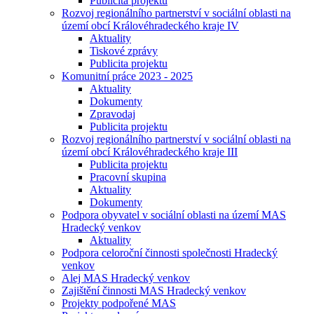
Publicita projektu
Rozvoj regionálního partnerství v sociální oblasti na
území obcí Královéhradeckého kraje IV
Aktuality
Tiskové zprávy
Publicita projektu
Komunitní práce 2023 - 2025
Aktuality
Dokumenty
Zpravodaj
Publicita projektu
Rozvoj regionálního partnerství v sociální oblasti na
území obcí Královéhradeckého kraje III
Publicita projektu
Pracovní skupina
Aktuality
Dokumenty
Podpora obyvatel v sociální oblasti na území MAS
Hradecký venkov
Aktuality
Podpora celoroční činnosti společnosti Hradecký
venkov
Alej MAS Hradecký venkov
Zajištění činnosti MAS Hradecký venkov
Projekty podpořené MAS