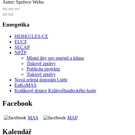
Autor:
Správce Webu
Energetika
HERKULES-CE
EUCF
SECAP
NPŽP
Místní dny pro energii a klima
Tiskové zprávy
Publicita projektu
Tiskové zprávy
Nová zelená úsporám Light
EnKoMAS
Kotlíkové dotace Královéhradeckého kraje
Facebook
MAS
MAP
Kalendář