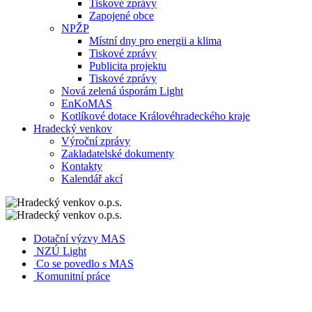
Tiskové zprávy
Zapojené obce
NPŽP
Místní dny pro energii a klima
Tiskové zprávy
Publicita projektu
Tiskové zprávy
Nová zelená úsporám Light
EnKoMAS
Kotlíkové dotace Královéhradeckého kraje
Hradecký venkov
Výroční zprávy
Zakladatelské dokumenty
Kontakty
Kalendář akcí
Dotační výzvy MAS
NZÚ Light
Co se povedlo s MAS
Komunitní práce