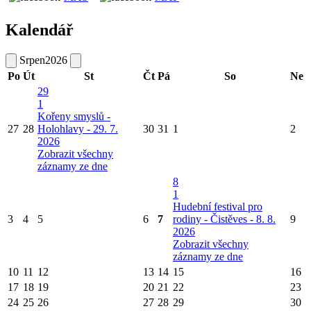
Kalendář
Srpen
2026
Po
Út
St
Čt
Pá
So
Ne
29
1
Kořeny smyslů -
27
28
Holohlavy - 29. 7.
30
31
1
2
2026
Zobrazit všechny
záznamy ze dne
8
1
Hudební festival pro
3
4
5
6
7
rodiny - Čistěves - 8. 8.
9
2026
Zobrazit všechny
záznamy ze dne
10
11
12
13
14
15
16
17
18
19
20
21
22
23
24
25
26
27
28
29
30