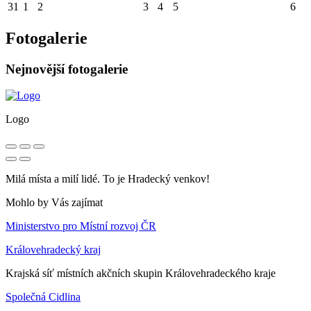
31
1
2
3
4
5
6
Fotogalerie
Nejnovější fotogalerie
Logo
Milá místa a milí lidé. To je Hradecký venkov!
Mohlo by Vás zajímat
Ministerstvo pro Místní rozvoj ČR
Královehradecký kraj
Krajská síť místních akčních skupin Královehradeckého kraje
Společná Cidlina