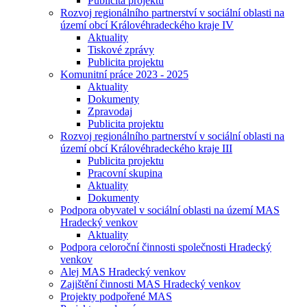
Publicita projektu
Rozvoj regionálního partnerství v sociální oblasti na
území obcí Královéhradeckého kraje IV
Aktuality
Tiskové zprávy
Publicita projektu
Komunitní práce 2023 - 2025
Aktuality
Dokumenty
Zpravodaj
Publicita projektu
Rozvoj regionálního partnerství v sociální oblasti na
území obcí Královéhradeckého kraje III
Publicita projektu
Pracovní skupina
Aktuality
Dokumenty
Podpora obyvatel v sociální oblasti na území MAS
Hradecký venkov
Aktuality
Podpora celoroční činnosti společnosti Hradecký
venkov
Alej MAS Hradecký venkov
Zajištění činnosti MAS Hradecký venkov
Projekty podpořené MAS