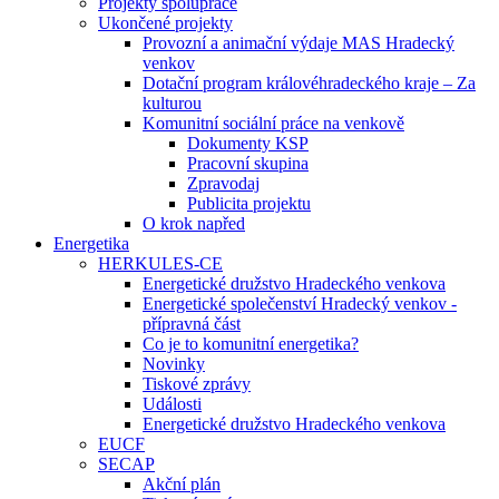
Projekty spolupráce
Ukončené projekty
Provozní a animační výdaje MAS Hradecký
venkov
Dotační program královéhradeckého kraje – Za
kulturou
Komunitní sociální práce na venkově
Dokumenty KSP
Pracovní skupina
Zpravodaj
Publicita projektu
O krok napřed
Energetika
HERKULES-CE
Energetické družstvo Hradeckého venkova
Energetické společenství Hradecký venkov -
přípravná část
Co je to komunitní energetika?
Novinky
Tiskové zprávy
Události
Energetické družstvo Hradeckého venkova
EUCF
SECAP
Akční plán