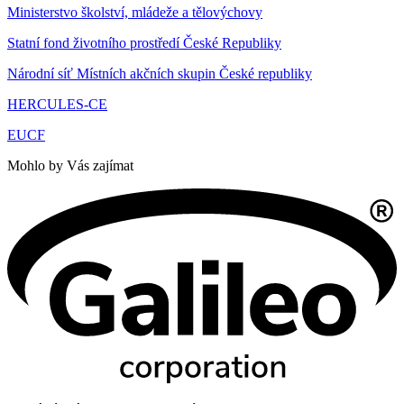
Ministerstvo školství, mládeže a tělovýchovy
Statní fond životního prostředí České Republiky
Národní síť Místních akčních skupin České republiky
HERCULES-CE
EUCF
Mohlo by Vás zajímat