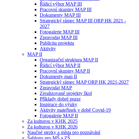
Řídicí výbor MAP III
Pracovní skupiny MAP III
Dokumenty MAP III
Strategický rámec MAP III ORP HK 2021 -
2027
Fotogalerie MAP III
Zpravodaj MAP III
Publicita projektu
Aktivity
MAP II
Organizační struktura MAP II
Řídicí výbor MAP II
Pracovní skupiny MAP II
Dokumenty map II
Strategický rámec MAP ORP HK 2021-2027
Zpravodaj MAP
Zrealizované projekty škol
Příklady dobré praxe
Inspirace do výuky
Aktivity mateřinek v době Covid-19
Fotogalerie MAP II
Za kulturou v KHK 2025
Za kulturou v KHK 2026
Naučné stezky a místa pro poznávání
Šablony pro MŠ a ZŠ