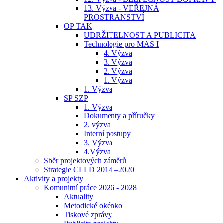
13. Výzva - VEŘEJNÁ
PROSTRANSTVÍ
OP TAK
UDRŽITELNOST A PUBLICITA
Technologie pro MAS I
4. Výzva
3. Výzva
2. Výzva
1. Výzva
1. Výzva
SP SZP
1. Výzva
Dokumenty a příručky
2. výzva
Interní postupy
3. Výzva
4.Výzva
Sběr projektových záměrů
Strategie CLLD 2014 –2020
Aktivity a projekty
Komunitní práce 2026 - 2028
Aktuality
Metodické okénko
Tiskové zprávy