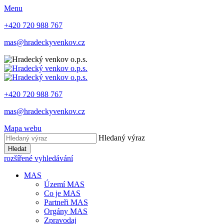
Menu
+420 720 988 767
mas@hradeckyvenkov.cz
+420 720 988 767
mas@hradeckyvenkov.cz
Mapa webu
Hledaný výraz
Hledat
rozšířené vyhledávání
MAS
Území MAS
Co je MAS
Partneři MAS
Orgány MAS
Zpravodaj