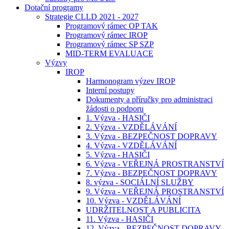
Dotační programy
Strategie CLLD 2021 - 2027
Programový rámec OP TAK
Programový rámec IROP
Programový rámec SP SZP
MID-TERM EVALUACE
Výzvy
IROP
Harmonogram výzev IROP
Interní postupy
Dokumenty a příručky pro administraci
žádosti o podporu
1. Výzva - HASIČI
2. Výzva - VZDĚLÁVÁNÍ
3. Výzva - BEZPEČNOST DOPRAVY
4. Výzva - VZDĚLÁVÁNÍ
5. Výzva - HASIČI
6. Výzva - VEŘEJNÁ PROSTRANSTVÍ
7. Výzva - BEZPEČNOST DOPRAVY
8. výzva - SOCIÁLNÍ SLUŽBY
9. Výzva - VEŘEJNÁ PROSTRANSTVÍ
10. Výzva - VZDĚLÁVÁNÍ
UDRŽITELNOST A PUBLICITA
11. Výzva - HASIČI
12. Výzva - BEZPEČNOST DOPRAVY