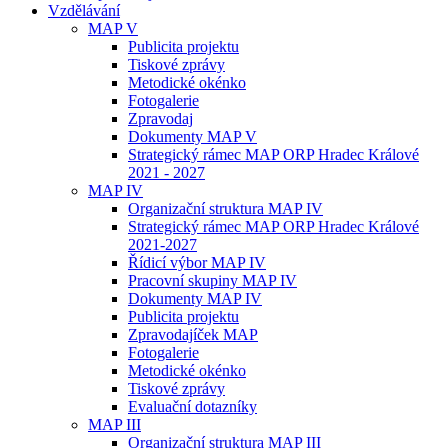
Vzdělávání
MAP V
Publicita projektu
Tiskové zprávy
Metodické okénko
Fotogalerie
Zpravodaj
Dokumenty MAP V
Strategický rámec MAP ORP Hradec Králové
2021 - 2027
MAP IV
Organizační struktura MAP IV
Strategický rámec MAP ORP Hradec Králové
2021-2027
Řídicí výbor MAP IV
Pracovní skupiny MAP IV
Dokumenty MAP IV
Publicita projektu
Zpravodajíček MAP
Fotogalerie
Metodické okénko
Tiskové zprávy
Evaluační dotazníky
MAP III
Organizační struktura MAP III