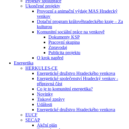
Projekty spolupráce
Ukončené projekty
Provozní a animační výdaje MAS Hradecký
venkov
Dotační program královéhradeckého kraje – Za
kulturou
Komunitní sociální práce na venkově
Dokumenty KSP
Pracovní skupina
Zpravodaj
Publicita projektu
O krok napřed
Energetika
HERKULES-CE
Energetické družstvo Hradeckého venkova
Energetické společenství Hradecký venkov -
přípravná část
Co je to komunitní energetika?
Novinky
Tiskové zprávy
Události
Energetické družstvo Hradeckého venkova
EUCF
SECAP
Akční plán