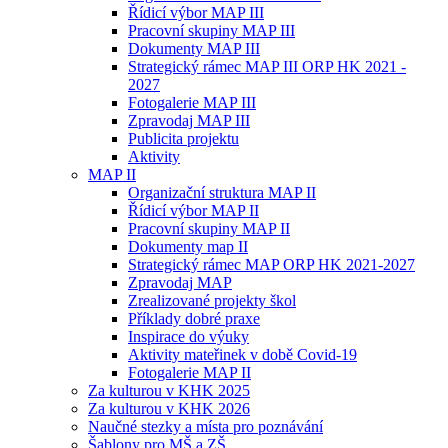
Řídicí výbor MAP III
Pracovní skupiny MAP III
Dokumenty MAP III
Strategický rámec MAP III ORP HK 2021 -
2027
Fotogalerie MAP III
Zpravodaj MAP III
Publicita projektu
Aktivity
MAP II
Organizační struktura MAP II
Řídicí výbor MAP II
Pracovní skupiny MAP II
Dokumenty map II
Strategický rámec MAP ORP HK 2021-2027
Zpravodaj MAP
Zrealizované projekty škol
Příklady dobré praxe
Inspirace do výuky
Aktivity mateřinek v době Covid-19
Fotogalerie MAP II
Za kulturou v KHK 2025
Za kulturou v KHK 2026
Naučné stezky a místa pro poznávání
Šablony pro MŠ a ZŠ