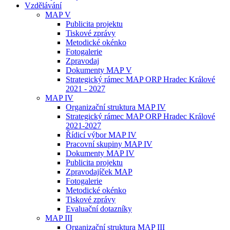
Vzdělávání
MAP V
Publicita projektu
Tiskové zprávy
Metodické okénko
Fotogalerie
Zpravodaj
Dokumenty MAP V
Strategický rámec MAP ORP Hradec Králové
2021 - 2027
MAP IV
Organizační struktura MAP IV
Strategický rámec MAP ORP Hradec Králové
2021-2027
Řídicí výbor MAP IV
Pracovní skupiny MAP IV
Dokumenty MAP IV
Publicita projektu
Zpravodajíček MAP
Fotogalerie
Metodické okénko
Tiskové zprávy
Evaluační dotazníky
MAP III
Organizační struktura MAP III