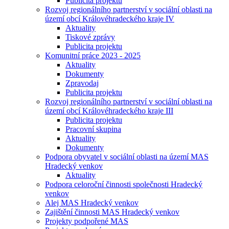
Publicita projektu
Rozvoj regionálního partnerství v sociální oblasti na
území obcí Královéhradeckého kraje IV
Aktuality
Tiskové zprávy
Publicita projektu
Komunitní práce 2023 - 2025
Aktuality
Dokumenty
Zpravodaj
Publicita projektu
Rozvoj regionálního partnerství v sociální oblasti na
území obcí Královéhradeckého kraje III
Publicita projektu
Pracovní skupina
Aktuality
Dokumenty
Podpora obyvatel v sociální oblasti na území MAS
Hradecký venkov
Aktuality
Podpora celoroční činnosti společnosti Hradecký
venkov
Alej MAS Hradecký venkov
Zajištění činnosti MAS Hradecký venkov
Projekty podpořené MAS