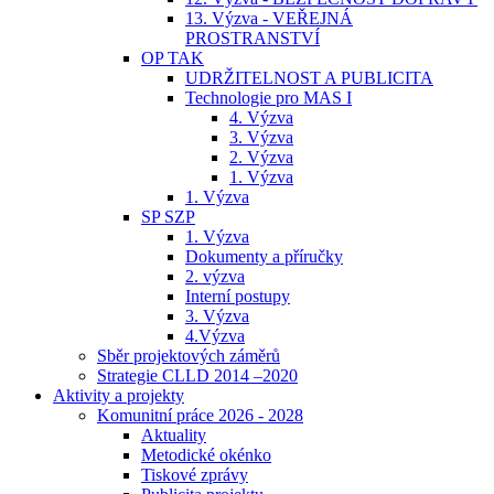
13. Výzva - VEŘEJNÁ
PROSTRANSTVÍ
OP TAK
UDRŽITELNOST A PUBLICITA
Technologie pro MAS I
4. Výzva
3. Výzva
2. Výzva
1. Výzva
1. Výzva
SP SZP
1. Výzva
Dokumenty a příručky
2. výzva
Interní postupy
3. Výzva
4.Výzva
Sběr projektových záměrů
Strategie CLLD 2014 –2020
Aktivity a projekty
Komunitní práce 2026 - 2028
Aktuality
Metodické okénko
Tiskové zprávy