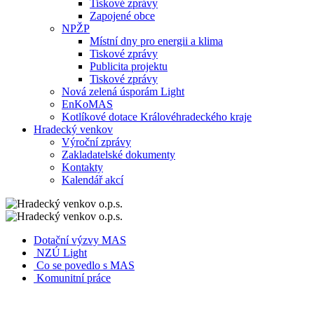
Tiskové zprávy
Zapojené obce
NPŽP
Místní dny pro energii a klima
Tiskové zprávy
Publicita projektu
Tiskové zprávy
Nová zelená úsporám Light
EnKoMAS
Kotlíkové dotace Královéhradeckého kraje
Hradecký venkov
Výroční zprávy
Zakladatelské dokumenty
Kontakty
Kalendář akcí
Dotační výzvy MAS
NZÚ Light
Co se povedlo s MAS
Komunitní práce