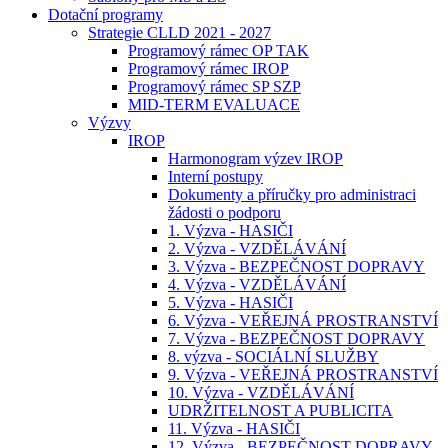
Dotační programy
Strategie CLLD 2021 - 2027
Programový rámec OP TAK
Programový rámec IROP
Programový rámec SP SZP
MID-TERM EVALUACE
Výzvy
IROP
Harmonogram výzev IROP
Interní postupy
Dokumenty a příručky pro administraci
žádosti o podporu
1. Výzva - HASIČI
2. Výzva - VZDĚLÁVÁNÍ
3. Výzva - BEZPEČNOST DOPRAVY
4. Výzva - VZDĚLÁVÁNÍ
5. Výzva - HASIČI
6. Výzva - VEŘEJNÁ PROSTRANSTVÍ
7. Výzva - BEZPEČNOST DOPRAVY
8. výzva - SOCIÁLNÍ SLUŽBY
9. Výzva - VEŘEJNÁ PROSTRANSTVÍ
10. Výzva - VZDĚLÁVÁNÍ
UDRŽITELNOST A PUBLICITA
11. Výzva - HASIČI
12. Výzva - BEZPEČNOST DOPRAVY