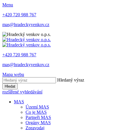
Menu
+420 720 988 767
mas@hradeckyvenkov.cz
+420 720 988 767
mas@hradeckyvenkov.cz
Mapa webu
Hledaný výraz
Hledat
rozšířené vyhledávání
MAS
Území MAS
Co je MAS
Partneři MAS
Orgány MAS
Zpravodaj