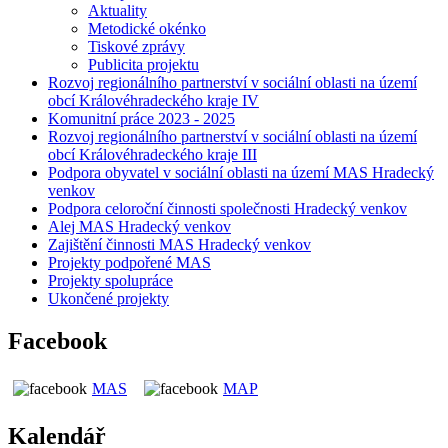
Aktuality
Metodické okénko
Tiskové zprávy
Publicita projektu
Rozvoj regionálního partnerství v sociální oblasti na území
obcí Královéhradeckého kraje IV
Komunitní práce 2023 - 2025
Rozvoj regionálního partnerství v sociální oblasti na území
obcí Královéhradeckého kraje III
Podpora obyvatel v sociální oblasti na území MAS Hradecký
venkov
Podpora celoroční činnosti společnosti Hradecký venkov
Alej MAS Hradecký venkov
Zajištění činnosti MAS Hradecký venkov
Projekty podpořené MAS
Projekty spolupráce
Ukončené projekty
Facebook
MAS
MAP
Kalendář