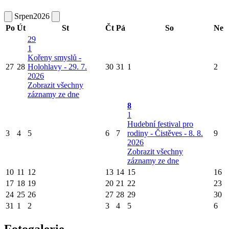
Srpen
2026
Po
Út
St
Čt
Pá
So
Ne
29
1
Kořeny smyslů -
27
28
Holohlavy - 29. 7.
30
31
1
2
2026
Zobrazit všechny
záznamy ze dne
8
1
Hudební festival pro
3
4
5
6
7
rodiny - Čistěves - 8. 8.
9
2026
Zobrazit všechny
záznamy ze dne
10
11
12
13
14
15
16
17
18
19
20
21
22
23
24
25
26
27
28
29
30
31
1
2
3
4
5
6
Fotogalerie