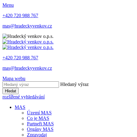
Menu
+420 720 988 767
mas@hradeckyvenkov.cz
+420 720 988 767
mas@hradeckyvenkov.cz
Mapa webu
Hledaný výraz
Hledat
rozšířené vyhledávání
MAS
Území MAS
Co je MAS
Partneři MAS
Orgány MAS
Zpravodaj