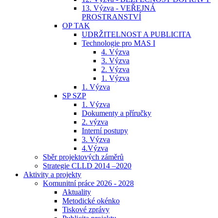
13. Výzva - VEŘEJNÁ
PROSTRANSTVÍ
OP TAK
UDRŽITELNOST A PUBLICITA
Technologie pro MAS I
4. Výzva
3. Výzva
2. Výzva
1. Výzva
1. Výzva
SP SZP
1. Výzva
Dokumenty a příručky
2. výzva
Interní postupy
3. Výzva
4.Výzva
Sběr projektových záměrů
Strategie CLLD 2014 –2020
Aktivity a projekty
Komunitní práce 2026 - 2028
Aktuality
Metodické okénko
Tiskové zprávy