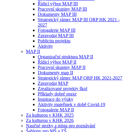
Řídicí výbor MAP III
Pracovní skupiny MAP III
Dokumenty MAP III
Strategický rámec MAP III ORP HK 2021 -
2027
Fotogalerie MAP III
Zpravodaj MAP III
Publicita projektu
Aktivity
MAP II
Organizační struktura MAP II
Řídicí výbor MAP II
Pracovní skupiny MAP II
Dokumenty map II
Strategický rámec MAP ORP HK 2021-2027
Zpravodaj MAP
Zrealizované projekty škol
Příklady dobré praxe
Inspirace do výuky
Aktivity mateřinek v době Covid-19
Fotogalerie MAP II
Za kulturou v KHK 2025
Za kulturou v KHK 2026
Naučné stezky a místa pro poznávání
Šablony pro MŠ a ZŠ