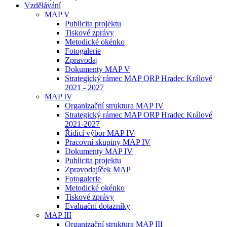
Vzdělávání
MAP V
Publicita projektu
Tiskové zprávy
Metodické okénko
Fotogalerie
Zpravodaj
Dokumenty MAP V
Strategický rámec MAP ORP Hradec Králové
2021 - 2027
MAP IV
Organizační struktura MAP IV
Strategický rámec MAP ORP Hradec Králové
2021-2027
Řídicí výbor MAP IV
Pracovní skupiny MAP IV
Dokumenty MAP IV
Publicita projektu
Zpravodajíček MAP
Fotogalerie
Metodické okénko
Tiskové zprávy
Evaluační dotazníky
MAP III
Organizační struktura MAP III