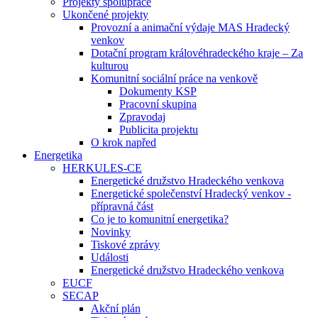
Projekty spolupráce
Ukončené projekty
Provozní a animační výdaje MAS Hradecký
venkov
Dotační program královéhradeckého kraje – Za
kulturou
Komunitní sociální práce na venkově
Dokumenty KSP
Pracovní skupina
Zpravodaj
Publicita projektu
O krok napřed
Energetika
HERKULES-CE
Energetické družstvo Hradeckého venkova
Energetické společenství Hradecký venkov -
přípravná část
Co je to komunitní energetika?
Novinky
Tiskové zprávy
Události
Energetické družstvo Hradeckého venkova
EUCF
SECAP
Akční plán