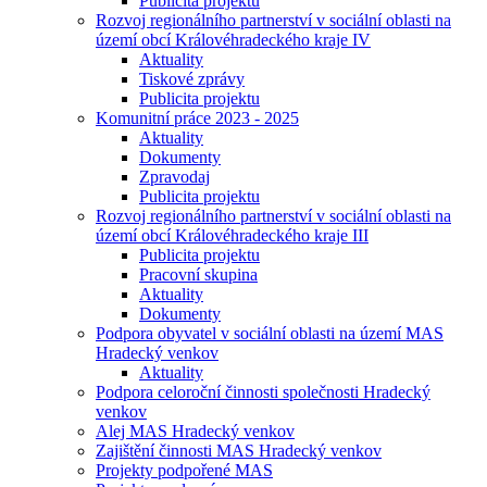
Publicita projektu
Rozvoj regionálního partnerství v sociální oblasti na
území obcí Královéhradeckého kraje IV
Aktuality
Tiskové zprávy
Publicita projektu
Komunitní práce 2023 - 2025
Aktuality
Dokumenty
Zpravodaj
Publicita projektu
Rozvoj regionálního partnerství v sociální oblasti na
území obcí Královéhradeckého kraje III
Publicita projektu
Pracovní skupina
Aktuality
Dokumenty
Podpora obyvatel v sociální oblasti na území MAS
Hradecký venkov
Aktuality
Podpora celoroční činnosti společnosti Hradecký
venkov
Alej MAS Hradecký venkov
Zajištění činnosti MAS Hradecký venkov
Projekty podpořené MAS