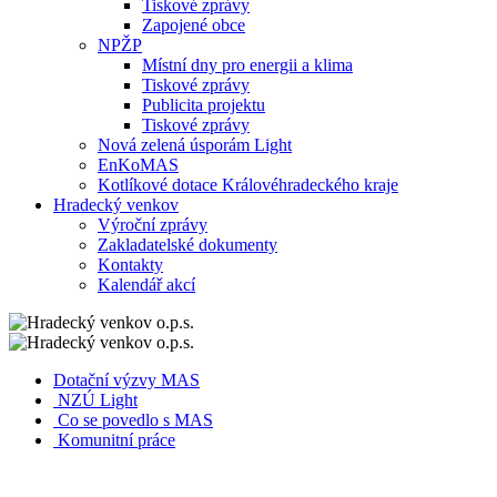
Tiskové zprávy
Zapojené obce
NPŽP
Místní dny pro energii a klima
Tiskové zprávy
Publicita projektu
Tiskové zprávy
Nová zelená úsporám Light
EnKoMAS
Kotlíkové dotace Královéhradeckého kraje
Hradecký venkov
Výroční zprávy
Zakladatelské dokumenty
Kontakty
Kalendář akcí
Dotační výzvy MAS
NZÚ Light
Co se povedlo s MAS
Komunitní práce