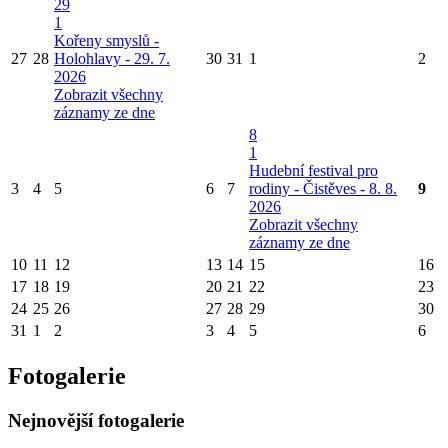
29
1
Kořeny smyslů -
27
28
Holohlavy - 29. 7.
30
31
1
2
2026
Zobrazit všechny
záznamy ze dne
8
1
Hudební festival pro
3
4
5
6
7
rodiny - Čistěves - 8. 8.
9
2026
Zobrazit všechny
záznamy ze dne
10
11
12
13
14
15
16
17
18
19
20
21
22
23
24
25
26
27
28
29
30
31
1
2
3
4
5
6
Fotogalerie
Nejnovější fotogalerie