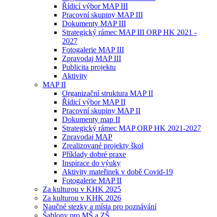
Řídicí výbor MAP III
Pracovní skupiny MAP III
Dokumenty MAP III
Strategický rámec MAP III ORP HK 2021 -
2027
Fotogalerie MAP III
Zpravodaj MAP III
Publicita projektu
Aktivity
MAP II
Organizační struktura MAP II
Řídicí výbor MAP II
Pracovní skupiny MAP II
Dokumenty map II
Strategický rámec MAP ORP HK 2021-2027
Zpravodaj MAP
Zrealizované projekty škol
Příklady dobré praxe
Inspirace do výuky
Aktivity mateřinek v době Covid-19
Fotogalerie MAP II
Za kulturou v KHK 2025
Za kulturou v KHK 2026
Naučné stezky a místa pro poznávání
Šablony pro MŠ a ZŠ