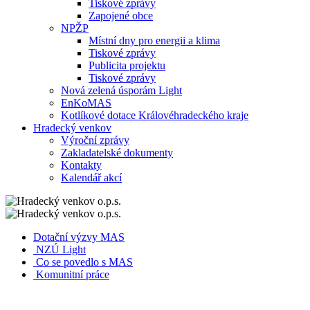
Tiskové zprávy
Zapojené obce
NPŽP
Místní dny pro energii a klima
Tiskové zprávy
Publicita projektu
Tiskové zprávy
Nová zelená úsporám Light
EnKoMAS
Kotlíkové dotace Královéhradeckého kraje
Hradecký venkov
Výroční zprávy
Zakladatelské dokumenty
Kontakty
Kalendář akcí
Dotační výzvy MAS
NZÚ Light
Co se povedlo s MAS
Komunitní práce