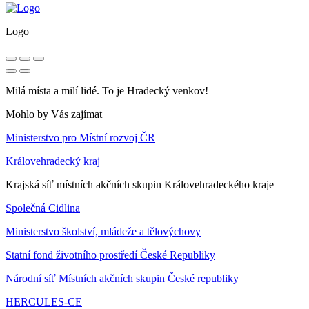
Logo
Milá místa a milí lidé. To je Hradecký venkov!
Mohlo by Vás zajímat
Ministerstvo pro Místní rozvoj ČR
Královehradecký kraj
Krajská síť místních akčních skupin Královehradeckého kraje
Společná Cidlina
Ministerstvo školství, mládeže a tělovýchovy
Statní fond životního prostředí České Republiky
Národní síť Místních akčních skupin České republiky
HERCULES-CE