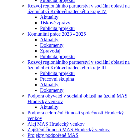
Publicita projektu
Rozvoj regionálního partnerství v sociální oblasti na
území obcí Královéhradeckého kraje IV
Aktuality
Tiskové zprávy
Publicita projektu
Komunitní práce 2023 - 2025
Aktuality
Dokumenty
Zpravodaj
Publicita projektu
Rozvoj regionálního partnerství v sociální oblasti na
území obcí Královéhradeckého kraje III
Publicita projektu
Pracovní skupina
Aktuality
Dokumenty
Podpora obyvatel v sociální oblasti na území MAS
Hradecký venkov
Aktuality
Podpora celoroční činnosti společnosti Hradecký
venkov
Alej MAS Hradecký venkov
Zajištění činnosti MAS Hradecký venkov
Projekty podpořené MAS