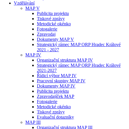
Vzdělávání
MAP V
Publicita projektu
Tiskové zprávy
Metodické okénko
Fotogalerie
Zpravodaj
Dokumenty MAP V
Strategický rámec MAP ORP Hradec Králové
2021 - 2027
MAP IV
Organizační struktura MAP IV
Strategický rámec MAP ORP Hradec Králové
2021-2027
Řídicí výbor MAP IV
Pracovní skupiny MAP IV
Dokumenty MAP IV
Publicita projektu
Zpravodajíček MAP
Fotogalerie
Metodické okénko
Tiskové zprávy
Evaluační dotazníky
MAP III
Organizační struktura MAP III