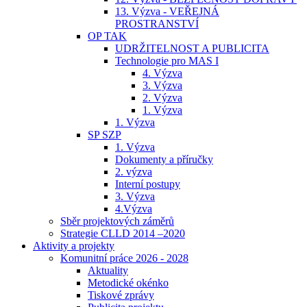
13. Výzva - VEŘEJNÁ
PROSTRANSTVÍ
OP TAK
UDRŽITELNOST A PUBLICITA
Technologie pro MAS I
4. Výzva
3. Výzva
2. Výzva
1. Výzva
1. Výzva
SP SZP
1. Výzva
Dokumenty a příručky
2. výzva
Interní postupy
3. Výzva
4.Výzva
Sběr projektových záměrů
Strategie CLLD 2014 –2020
Aktivity a projekty
Komunitní práce 2026 - 2028
Aktuality
Metodické okénko
Tiskové zprávy