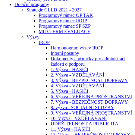
Dotační programy
Strategie CLLD 2021 - 2027
Programový rámec OP TAK
Programový rámec IROP
Programový rámec SP SZP
MID-TERM EVALUACE
Výzvy
IROP
Harmonogram výzev IROP
Interní postupy
Dokumenty a příručky pro administraci
žádosti o podporu
1. Výzva - HASIČI
2. Výzva - VZDĚLÁVÁNÍ
3. Výzva - BEZPEČNOST DOPRAVY
4. Výzva - VZDĚLÁVÁNÍ
5. Výzva - HASIČI
6. Výzva - VEŘEJNÁ PROSTRANSTVÍ
7. Výzva - BEZPEČNOST DOPRAVY
8. výzva - SOCIÁLNÍ SLUŽBY
9. Výzva - VEŘEJNÁ PROSTRANSTVÍ
10. Výzva - VZDĚLÁVÁNÍ
UDRŽITELNOST A PUBLICITA
11. Výzva - HASIČI
12. Výzva - BEZPEČNOST DOPRAVY