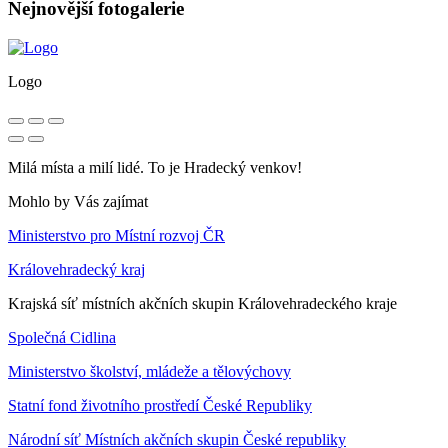
Nejnovější fotogalerie
Logo
Milá místa a milí lidé. To je Hradecký venkov!
Mohlo by Vás zajímat
Ministerstvo pro Místní rozvoj ČR
Královehradecký kraj
Krajská síť místních akčních skupin Královehradeckého kraje
Společná Cidlina
Ministerstvo školství, mládeže a tělovýchovy
Statní fond životního prostředí České Republiky
Národní síť Místních akčních skupin České republiky