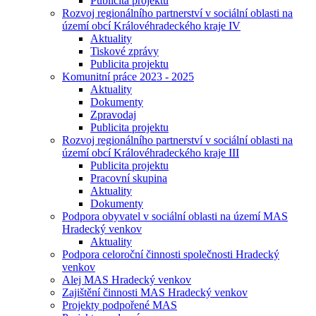
Publicita projektu
Rozvoj regionálního partnerství v sociální oblasti na
území obcí Královéhradeckého kraje IV
Aktuality
Tiskové zprávy
Publicita projektu
Komunitní práce 2023 - 2025
Aktuality
Dokumenty
Zpravodaj
Publicita projektu
Rozvoj regionálního partnerství v sociální oblasti na
území obcí Královéhradeckého kraje III
Publicita projektu
Pracovní skupina
Aktuality
Dokumenty
Podpora obyvatel v sociální oblasti na území MAS
Hradecký venkov
Aktuality
Podpora celoroční činnosti společnosti Hradecký
venkov
Alej MAS Hradecký venkov
Zajištění činnosti MAS Hradecký venkov
Projekty podpořené MAS