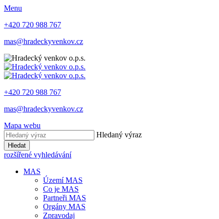
Menu
+420 720 988 767
mas@hradeckyvenkov.cz
+420 720 988 767
mas@hradeckyvenkov.cz
Mapa webu
Hledaný výraz
Hledat
rozšířené vyhledávání
MAS
Území MAS
Co je MAS
Partneři MAS
Orgány MAS
Zpravodaj