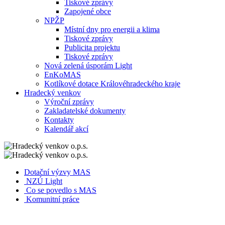
Tiskové zprávy
Zapojené obce
NPŽP
Místní dny pro energii a klima
Tiskové zprávy
Publicita projektu
Tiskové zprávy
Nová zelená úsporám Light
EnKoMAS
Kotlíkové dotace Královéhradeckého kraje
Hradecký venkov
Výroční zprávy
Zakladatelské dokumenty
Kontakty
Kalendář akcí
Dotační výzvy MAS
NZÚ Light
Co se povedlo s MAS
Komunitní práce