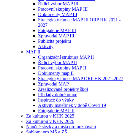
Řídicí výbor MAP III
Pracovní skupiny MAP III
Dokumenty MAP III
Strategický rámec MAP III ORP HK 2021 -
2027
Fotogalerie MAP III
Zpravodaj MAP III
Publicita projektu
Aktivity
MAP II
Organizační struktura MAP II
Řídicí výbor MAP II
Pracovní skupiny MAP II
Dokumenty map II
Strategický rámec MAP ORP HK 2021-2027
Zpravodaj MAP
Zrealizované projekty škol
Příklady dobré praxe
Inspirace do výuky
Aktivity mateřinek v době Covid-19
Fotogalerie MAP II
Za kulturou v KHK 2025
Za kulturou v KHK 2026
Naučné stezky a místa pro poznávání
Šablony pro MŠ a ZŠ