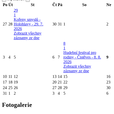
Po
Út
St
Čt
Pá
So
Ne
29
1
Kořeny smyslů -
27
28
Holohlavy - 29. 7.
30
31
1
2
2026
Zobrazit všechny
záznamy ze dne
8
1
Hudební festival pro
3
4
5
6
7
rodiny - Čistěves - 8. 8.
9
2026
Zobrazit všechny
záznamy ze dne
10
11
12
13
14
15
16
17
18
19
20
21
22
23
24
25
26
27
28
29
30
31
1
2
3
4
5
6
Fotogalerie