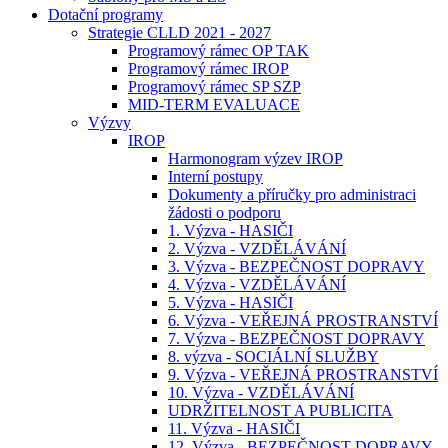
Dotační programy
Strategie CLLD 2021 - 2027
Programový rámec OP TAK
Programový rámec IROP
Programový rámec SP SZP
MID-TERM EVALUACE
Výzvy
IROP
Harmonogram výzev IROP
Interní postupy
Dokumenty a příručky pro administraci
žádosti o podporu
1. Výzva - HASIČI
2. Výzva - VZDĚLÁVÁNÍ
3. Výzva - BEZPEČNOST DOPRAVY
4. Výzva - VZDĚLÁVÁNÍ
5. Výzva - HASIČI
6. Výzva - VEŘEJNÁ PROSTRANSTVÍ
7. Výzva - BEZPEČNOST DOPRAVY
8. výzva - SOCIÁLNÍ SLUŽBY
9. Výzva - VEŘEJNÁ PROSTRANSTVÍ
10. Výzva - VZDĚLÁVÁNÍ
UDRŽITELNOST A PUBLICITA
11. Výzva - HASIČI
12. Výzva - BEZPEČNOST DOPRAVY