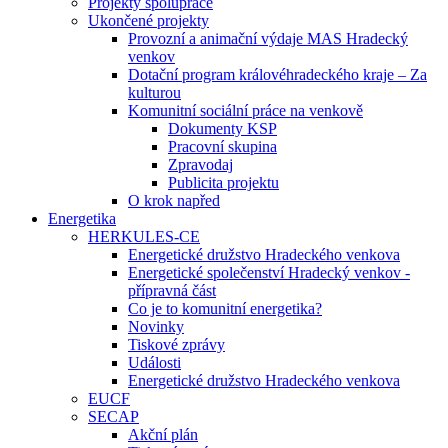
Projekty spolupráce
Ukončené projekty
Provozní a animační výdaje MAS Hradecký
venkov
Dotační program královéhradeckého kraje – Za
kulturou
Komunitní sociální práce na venkově
Dokumenty KSP
Pracovní skupina
Zpravodaj
Publicita projektu
O krok napřed
Energetika
HERKULES-CE
Energetické družstvo Hradeckého venkova
Energetické společenství Hradecký venkov -
přípravná část
Co je to komunitní energetika?
Novinky
Tiskové zprávy
Události
Energetické družstvo Hradeckého venkova
EUCF
SECAP
Akční plán