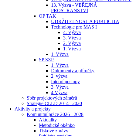
13. Výzva - VEŘEJNÁ
PROSTRANSTVÍ
OP TAK
UDRŽITELNOST A PUBLICITA
Technologie pro MAS I
4. Výzva
3. Výzva
2. Výzva
1. Výzva
1. Výzva
SP SZP
1. Výzva
Dokumenty a příručky
2. výzva
Interní postupy
3. Výzva
4.Výzva
Sběr projektových záměrů
Strategie CLLD 2014 –2020
Aktivity a projekty
Komunitní práce 2026 - 2028
Aktuality
Metodické okénko
Tiskové zprávy