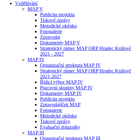
Vzdělávání
MAP V
Publicita projektu
Tiskové zprávy
Metodické okénko
Fotogalerie
Zpravodaj
Dokumenty MAP V
Strategický rámec MAP ORP Hradec Králové
2021 - 2027
MAP IV
Organizační struktura MAP IV
Strategický rámec MAP ORP Hradec Králové
2021-2027
Řídicí výbor MAP IV
Pracovní skupiny MAP IV
Dokumenty MAP IV
Publicita projektu
Zpravodajíček MAP
Fotogalerie
Metodické okénko
Tiskové zprávy
Evaluační dotazníky
MAP III
Organizační struktura MAP III