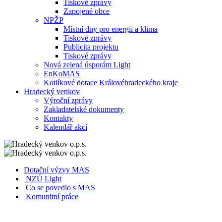
Tiskové zprávy
Zapojené obce
NPŽP
Místní dny pro energii a klima
Tiskové zprávy
Publicita projektu
Tiskové zprávy
Nová zelená úsporám Light
EnKoMAS
Kotlíkové dotace Královéhradeckého kraje
Hradecký venkov
Výroční zprávy
Zakladatelské dokumenty
Kontakty
Kalendář akcí
Dotační výzvy MAS
NZÚ Light
Co se povedlo s MAS
Komunitní práce