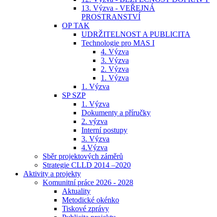
13. Výzva - VEŘEJNÁ
PROSTRANSTVÍ
OP TAK
UDRŽITELNOST A PUBLICITA
Technologie pro MAS I
4. Výzva
3. Výzva
2. Výzva
1. Výzva
1. Výzva
SP SZP
1. Výzva
Dokumenty a příručky
2. výzva
Interní postupy
3. Výzva
4.Výzva
Sběr projektových záměrů
Strategie CLLD 2014 –2020
Aktivity a projekty
Komunitní práce 2026 - 2028
Aktuality
Metodické okénko
Tiskové zprávy