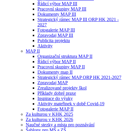
Řídicí výbor MAP III
Pracovní skupiny MAP III
Dokumenty MAP III
Strategický rámec MAP III ORP HK 2021 -
2027
Fotogalerie MAP III
Zpravodaj MAP III
Publicita projektu
Aktivity
MAP II
Organizační struktura MAP II
Řídicí výbor MAP II
Pracovní skupiny MAP II
Dokumenty map II
Strategický rámec MAP ORP HK 2021-2027
Zpravodaj MAP
Zrealizované projekty škol
Příklady dobré praxe
Inspirace do výuky
Aktivity mateřinek v době Covid-19
Fotogalerie MAP II
Za kulturou v KHK 2025
Za kulturou v KHK 2026
Naučné stezky a místa pro poznávání
Šablony pro MŠ a ZŠ