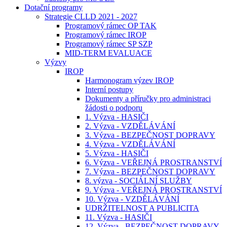
Dotační programy
Strategie CLLD 2021 - 2027
Programový rámec OP TAK
Programový rámec IROP
Programový rámec SP SZP
MID-TERM EVALUACE
Výzvy
IROP
Harmonogram výzev IROP
Interní postupy
Dokumenty a příručky pro administraci
žádosti o podporu
1. Výzva - HASIČI
2. Výzva - VZDĚLÁVÁNÍ
3. Výzva - BEZPEČNOST DOPRAVY
4. Výzva - VZDĚLÁVÁNÍ
5. Výzva - HASIČI
6. Výzva - VEŘEJNÁ PROSTRANSTVÍ
7. Výzva - BEZPEČNOST DOPRAVY
8. výzva - SOCIÁLNÍ SLUŽBY
9. Výzva - VEŘEJNÁ PROSTRANSTVÍ
10. Výzva - VZDĚLÁVÁNÍ
UDRŽITELNOST A PUBLICITA
11. Výzva - HASIČI
12. Výzva - BEZPEČNOST DOPRAVY