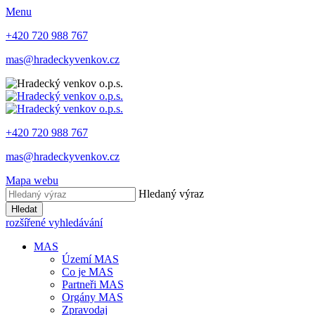
Menu
+420 720 988 767
mas@hradeckyvenkov.cz
+420 720 988 767
mas@hradeckyvenkov.cz
Mapa webu
Hledaný výraz
Hledat
rozšířené vyhledávání
MAS
Území MAS
Co je MAS
Partneři MAS
Orgány MAS
Zpravodaj