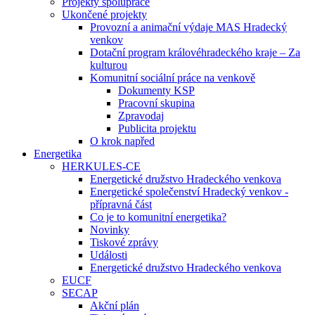
Projekty spolupráce
Ukončené projekty
Provozní a animační výdaje MAS Hradecký
venkov
Dotační program královéhradeckého kraje – Za
kulturou
Komunitní sociální práce na venkově
Dokumenty KSP
Pracovní skupina
Zpravodaj
Publicita projektu
O krok napřed
Energetika
HERKULES-CE
Energetické družstvo Hradeckého venkova
Energetické společenství Hradecký venkov -
přípravná část
Co je to komunitní energetika?
Novinky
Tiskové zprávy
Události
Energetické družstvo Hradeckého venkova
EUCF
SECAP
Akční plán