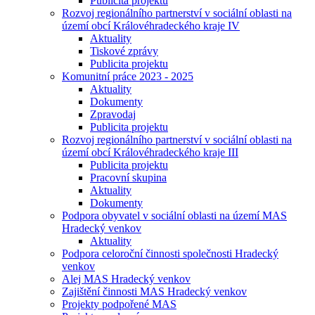
Publicita projektu
Rozvoj regionálního partnerství v sociální oblasti na
území obcí Královéhradeckého kraje IV
Aktuality
Tiskové zprávy
Publicita projektu
Komunitní práce 2023 - 2025
Aktuality
Dokumenty
Zpravodaj
Publicita projektu
Rozvoj regionálního partnerství v sociální oblasti na
území obcí Královéhradeckého kraje III
Publicita projektu
Pracovní skupina
Aktuality
Dokumenty
Podpora obyvatel v sociální oblasti na území MAS
Hradecký venkov
Aktuality
Podpora celoroční činnosti společnosti Hradecký
venkov
Alej MAS Hradecký venkov
Zajištění činnosti MAS Hradecký venkov
Projekty podpořené MAS