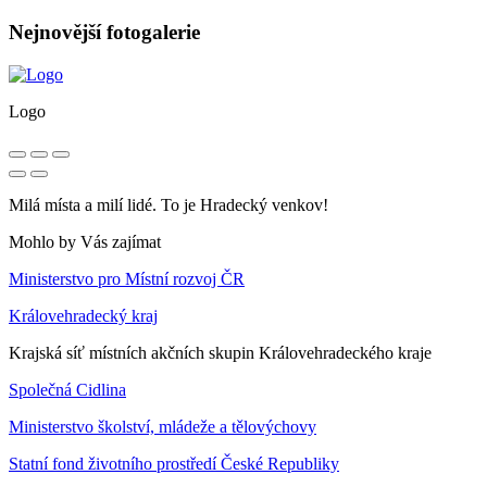
Nejnovější fotogalerie
Logo
Milá místa a milí lidé. To je Hradecký venkov!
Mohlo by Vás zajímat
Ministerstvo pro Místní rozvoj ČR
Královehradecký kraj
Krajská síť místních akčních skupin Královehradeckého kraje
Společná Cidlina
Ministerstvo školství, mládeže a tělovýchovy
Statní fond životního prostředí České Republiky