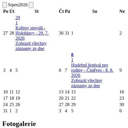
Srpen
2026
Po
Út
St
Čt
Pá
So
Ne
29
1
Kořeny smyslů -
27
28
Holohlavy - 29. 7.
30
31
1
2
2026
Zobrazit všechny
záznamy ze dne
8
1
Hudební festival pro
3
4
5
6
7
rodiny - Čistěves - 8. 8.
9
2026
Zobrazit všechny
záznamy ze dne
10
11
12
13
14
15
16
17
18
19
20
21
22
23
24
25
26
27
28
29
30
31
1
2
3
4
5
6
Fotogalerie