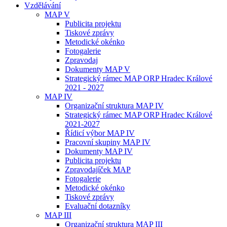
Vzdělávání
MAP V
Publicita projektu
Tiskové zprávy
Metodické okénko
Fotogalerie
Zpravodaj
Dokumenty MAP V
Strategický rámec MAP ORP Hradec Králové
2021 - 2027
MAP IV
Organizační struktura MAP IV
Strategický rámec MAP ORP Hradec Králové
2021-2027
Řídicí výbor MAP IV
Pracovní skupiny MAP IV
Dokumenty MAP IV
Publicita projektu
Zpravodajíček MAP
Fotogalerie
Metodické okénko
Tiskové zprávy
Evaluační dotazníky
MAP III
Organizační struktura MAP III