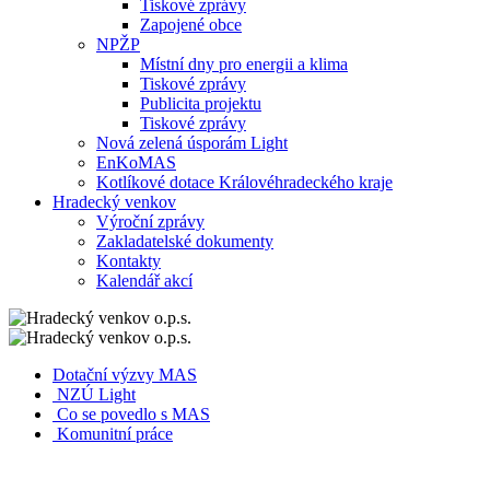
Tiskové zprávy
Zapojené obce
NPŽP
Místní dny pro energii a klima
Tiskové zprávy
Publicita projektu
Tiskové zprávy
Nová zelená úsporám Light
EnKoMAS
Kotlíkové dotace Královéhradeckého kraje
Hradecký venkov
Výroční zprávy
Zakladatelské dokumenty
Kontakty
Kalendář akcí
Dotační výzvy MAS
NZÚ Light
Co se povedlo s MAS
Komunitní práce