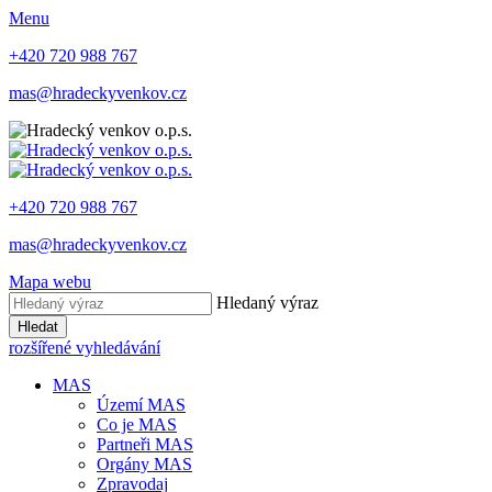
Menu
+420 720 988 767
mas@hradeckyvenkov.cz
+420 720 988 767
mas@hradeckyvenkov.cz
Mapa webu
Hledaný výraz
Hledat
rozšířené vyhledávání
MAS
Území MAS
Co je MAS
Partneři MAS
Orgány MAS
Zpravodaj