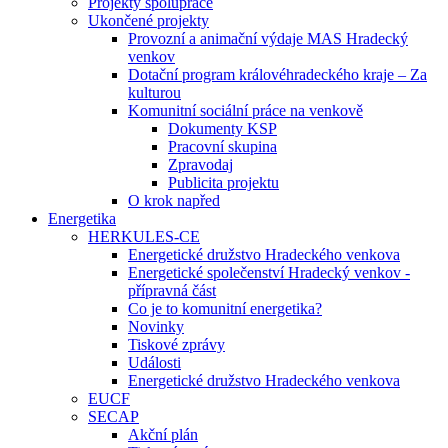
Projekty spolupráce
Ukončené projekty
Provozní a animační výdaje MAS Hradecký
venkov
Dotační program královéhradeckého kraje – Za
kulturou
Komunitní sociální práce na venkově
Dokumenty KSP
Pracovní skupina
Zpravodaj
Publicita projektu
O krok napřed
Energetika
HERKULES-CE
Energetické družstvo Hradeckého venkova
Energetické společenství Hradecký venkov -
přípravná část
Co je to komunitní energetika?
Novinky
Tiskové zprávy
Události
Energetické družstvo Hradeckého venkova
EUCF
SECAP
Akční plán