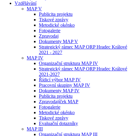
Vzdělávání
MAP V
Publicita projektu
Tiskové zprávy
Metodické okénko
Fotogalerie
Zpravodaj
Dokumenty MAP V
Strategický rámec MAP ORP Hradec Králové
2021 - 2027
MAP IV
Organizační struktura MAP IV
Strategický rámec MAP ORP Hradec Králové
2021-2027
Řídicí výbor MAP IV
Pracovní skupiny MAP IV
Dokumenty MAP IV
Publicita projektu
Zpravodajíček MAP
Fotogalerie
Metodické okénko
Tiskové zprávy
Evaluační dotazníky
MAP III
Organizační struktura MAP III