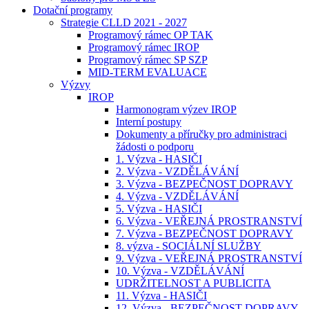
Dotační programy
Strategie CLLD 2021 - 2027
Programový rámec OP TAK
Programový rámec IROP
Programový rámec SP SZP
MID-TERM EVALUACE
Výzvy
IROP
Harmonogram výzev IROP
Interní postupy
Dokumenty a příručky pro administraci
žádosti o podporu
1. Výzva - HASIČI
2. Výzva - VZDĚLÁVÁNÍ
3. Výzva - BEZPEČNOST DOPRAVY
4. Výzva - VZDĚLÁVÁNÍ
5. Výzva - HASIČI
6. Výzva - VEŘEJNÁ PROSTRANSTVÍ
7. Výzva - BEZPEČNOST DOPRAVY
8. výzva - SOCIÁLNÍ SLUŽBY
9. Výzva - VEŘEJNÁ PROSTRANSTVÍ
10. Výzva - VZDĚLÁVÁNÍ
UDRŽITELNOST A PUBLICITA
11. Výzva - HASIČI
12. Výzva - BEZPEČNOST DOPRAVY