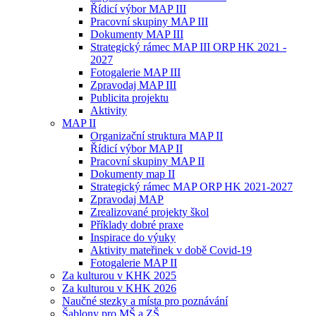
Řídicí výbor MAP III
Pracovní skupiny MAP III
Dokumenty MAP III
Strategický rámec MAP III ORP HK 2021 -
2027
Fotogalerie MAP III
Zpravodaj MAP III
Publicita projektu
Aktivity
MAP II
Organizační struktura MAP II
Řídicí výbor MAP II
Pracovní skupiny MAP II
Dokumenty map II
Strategický rámec MAP ORP HK 2021-2027
Zpravodaj MAP
Zrealizované projekty škol
Příklady dobré praxe
Inspirace do výuky
Aktivity mateřinek v době Covid-19
Fotogalerie MAP II
Za kulturou v KHK 2025
Za kulturou v KHK 2026
Naučné stezky a místa pro poznávání
Šablony pro MŠ a ZŠ