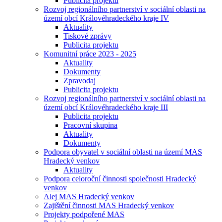
Publicita projektu
Rozvoj regionálního partnerství v sociální oblasti na
území obcí Královéhradeckého kraje IV
Aktuality
Tiskové zprávy
Publicita projektu
Komunitní práce 2023 - 2025
Aktuality
Dokumenty
Zpravodaj
Publicita projektu
Rozvoj regionálního partnerství v sociální oblasti na
území obcí Královéhradeckého kraje III
Publicita projektu
Pracovní skupina
Aktuality
Dokumenty
Podpora obyvatel v sociální oblasti na území MAS
Hradecký venkov
Aktuality
Podpora celoroční činnosti společnosti Hradecký
venkov
Alej MAS Hradecký venkov
Zajištění činnosti MAS Hradecký venkov
Projekty podpořené MAS