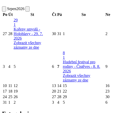
Srpen
2026
Po
Út
St
Čt
Pá
So
Ne
29
1
Kořeny smyslů -
27
28
Holohlavy - 29. 7.
30
31
1
2
2026
Zobrazit všechny
záznamy ze dne
8
1
Hudební festival pro
3
4
5
6
7
rodiny - Čistěves - 8. 8.
9
2026
Zobrazit všechny
záznamy ze dne
10
11
12
13
14
15
16
17
18
19
20
21
22
23
24
25
26
27
28
29
30
31
1
2
3
4
5
6