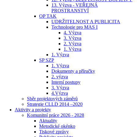
13. Výzva - VEŘEJNÁ
PROSTRANSTVÍ
OP TAK
UDRŽITELNOST A PUBLICITA
Technologie pro MAS I
4. Výzva
3. Výzva
2. Výzva
1. Výzva
1. Výzva
SP SZP
1. Výzva
Dokumenty a příručky
2. výzva
Interní postupy
3. Výzva
4.Výzva
Sběr projektových záměrů
Strategie CLLD 2014 –2020
Aktivity a projekty
Komunitní práce 2026 - 2028
Aktuality
Metodické okénko
Tiskové zprávy