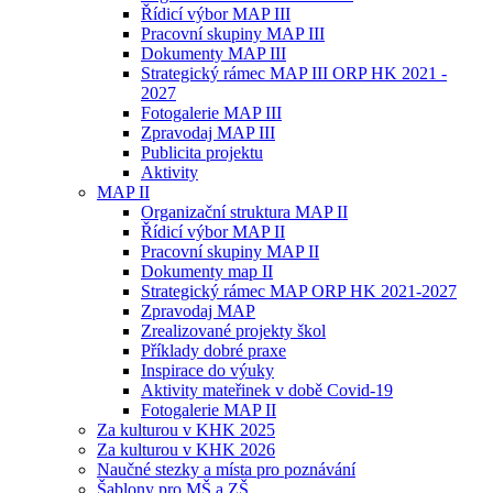
Řídicí výbor MAP III
Pracovní skupiny MAP III
Dokumenty MAP III
Strategický rámec MAP III ORP HK 2021 -
2027
Fotogalerie MAP III
Zpravodaj MAP III
Publicita projektu
Aktivity
MAP II
Organizační struktura MAP II
Řídicí výbor MAP II
Pracovní skupiny MAP II
Dokumenty map II
Strategický rámec MAP ORP HK 2021-2027
Zpravodaj MAP
Zrealizované projekty škol
Příklady dobré praxe
Inspirace do výuky
Aktivity mateřinek v době Covid-19
Fotogalerie MAP II
Za kulturou v KHK 2025
Za kulturou v KHK 2026
Naučné stezky a místa pro poznávání
Šablony pro MŠ a ZŠ