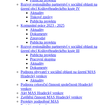
Publicita projektu
Rozvoj regionálního partnerství v sociální oblasti na
území obcí Královéhradeckého kraje IV
Aktuality
Tiskové zprávy
Publicita projektu
Komunitní práce 2023 - 2025
Aktuality
Dokumenty
Zpravodaj
Publicita projektu
Rozvoj regionálního partnerství v sociální oblasti na
území obcí Královéhradeckého kraje III
Publicita projektu
Pracovní skupina
Aktuality
Dokumenty
Podpora obyvatel v sociální oblasti na území MAS
Hradecký venkov
Aktuality
Podpora celoroční činnosti společnosti Hradecký
venkov
Alej MAS Hradecký venkov
Zajištění činnosti MAS Hradecký venkov
Projekty podpořené MAS