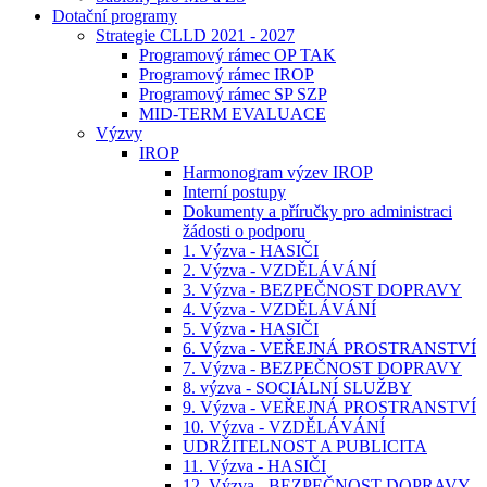
Dotační programy
Strategie CLLD 2021 - 2027
Programový rámec OP TAK
Programový rámec IROP
Programový rámec SP SZP
MID-TERM EVALUACE
Výzvy
IROP
Harmonogram výzev IROP
Interní postupy
Dokumenty a příručky pro administraci
žádosti o podporu
1. Výzva - HASIČI
2. Výzva - VZDĚLÁVÁNÍ
3. Výzva - BEZPEČNOST DOPRAVY
4. Výzva - VZDĚLÁVÁNÍ
5. Výzva - HASIČI
6. Výzva - VEŘEJNÁ PROSTRANSTVÍ
7. Výzva - BEZPEČNOST DOPRAVY
8. výzva - SOCIÁLNÍ SLUŽBY
9. Výzva - VEŘEJNÁ PROSTRANSTVÍ
10. Výzva - VZDĚLÁVÁNÍ
UDRŽITELNOST A PUBLICITA
11. Výzva - HASIČI
12. Výzva - BEZPEČNOST DOPRAVY