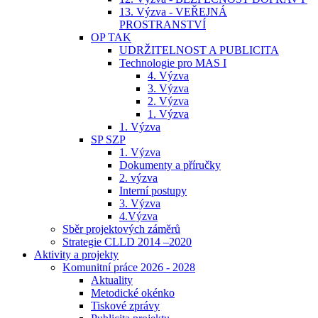
13. Výzva - VEŘEJNÁ
PROSTRANSTVÍ
OP TAK
UDRŽITELNOST A PUBLICITA
Technologie pro MAS I
4. Výzva
3. Výzva
2. Výzva
1. Výzva
1. Výzva
SP SZP
1. Výzva
Dokumenty a příručky
2. výzva
Interní postupy
3. Výzva
4.Výzva
Sběr projektových záměrů
Strategie CLLD 2014 –2020
Aktivity a projekty
Komunitní práce 2026 - 2028
Aktuality
Metodické okénko
Tiskové zprávy