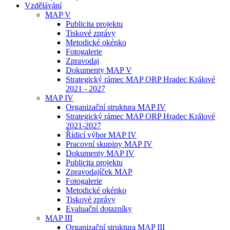
Vzdělávání
MAP V
Publicita projektu
Tiskové zprávy
Metodické okénko
Fotogalerie
Zpravodaj
Dokumenty MAP V
Strategický rámec MAP ORP Hradec Králové
2021 - 2027
MAP IV
Organizační struktura MAP IV
Strategický rámec MAP ORP Hradec Králové
2021-2027
Řídicí výbor MAP IV
Pracovní skupiny MAP IV
Dokumenty MAP IV
Publicita projektu
Zpravodajíček MAP
Fotogalerie
Metodické okénko
Tiskové zprávy
Evaluační dotazníky
MAP III
Organizační struktura MAP III