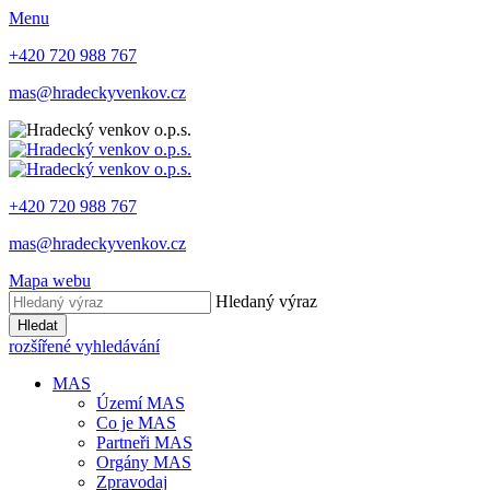
Menu
+420 720 988 767
mas@hradeckyvenkov.cz
+420 720 988 767
mas@hradeckyvenkov.cz
Mapa webu
Hledaný výraz
Hledat
rozšířené vyhledávání
MAS
Území MAS
Co je MAS
Partneři MAS
Orgány MAS
Zpravodaj