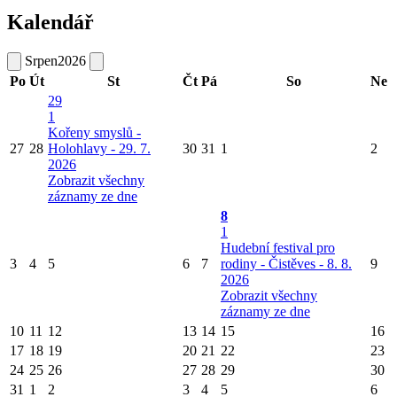
Kalendář
Srpen
2026
Po
Út
St
Čt
Pá
So
Ne
29
1
Kořeny smyslů -
27
28
Holohlavy - 29. 7.
30
31
1
2
2026
Zobrazit všechny
záznamy ze dne
8
1
Hudební festival pro
3
4
5
6
7
rodiny - Čistěves - 8. 8.
9
2026
Zobrazit všechny
záznamy ze dne
10
11
12
13
14
15
16
17
18
19
20
21
22
23
24
25
26
27
28
29
30
31
1
2
3
4
5
6