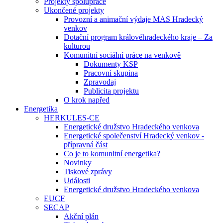
Projekty spolupráce
Ukončené projekty
Provozní a animační výdaje MAS Hradecký
venkov
Dotační program královéhradeckého kraje – Za
kulturou
Komunitní sociální práce na venkově
Dokumenty KSP
Pracovní skupina
Zpravodaj
Publicita projektu
O krok napřed
Energetika
HERKULES-CE
Energetické družstvo Hradeckého venkova
Energetické společenství Hradecký venkov -
přípravná část
Co je to komunitní energetika?
Novinky
Tiskové zprávy
Události
Energetické družstvo Hradeckého venkova
EUCF
SECAP
Akční plán