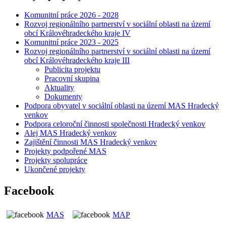
Komunitní práce 2026 - 2028
Rozvoj regionálního partnerství v sociální oblasti na území
obcí Královéhradeckého kraje IV
Komunitní práce 2023 - 2025
Rozvoj regionálního partnerství v sociální oblasti na území
obcí Královéhradeckého kraje III
Publicita projektu
Pracovní skupina
Aktuality
Dokumenty
Podpora obyvatel v sociální oblasti na území MAS Hradecký
venkov
Podpora celoroční činnosti společnosti Hradecký venkov
Alej MAS Hradecký venkov
Zajištění činnosti MAS Hradecký venkov
Projekty podpořené MAS
Projekty spolupráce
Ukončené projekty
Facebook
MAS
MAP