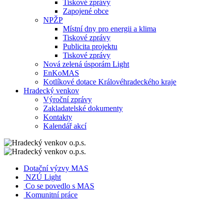
Tiskové zprávy
Zapojené obce
NPŽP
Místní dny pro energii a klima
Tiskové zprávy
Publicita projektu
Tiskové zprávy
Nová zelená úsporám Light
EnKoMAS
Kotlíkové dotace Královéhradeckého kraje
Hradecký venkov
Výroční zprávy
Zakladatelské dokumenty
Kontakty
Kalendář akcí
Dotační výzvy MAS
NZÚ Light
Co se povedlo s MAS
Komunitní práce